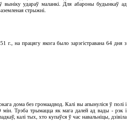
 ў выніку удараў маланкі. Для абароны будынкаў ад
заземленая стрыжні.
1 г., на працягу якога было зарэгістравана 64 дня з
кага дома без громаадвод. Калі вы апынуліся ў полі і
 мін. Трэба трымацца як мага далей ад вады - рэк і
аў, калі тых, хто купаўся ў час навальніцы, дзівіла