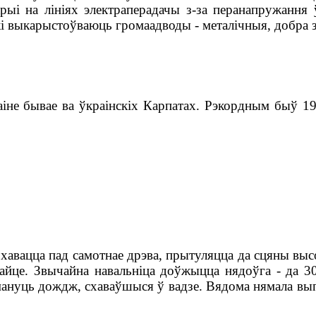
арыі на лініях электраперадачы з-за перанапружання
і выкарыстоўваюць громаадводы - металічныя, добра 
іне бывае ва ўкраінскіх Карпатах. Рэкордным быў 195
 хавацца пад самотнае дрэва, прытуляцца да сцяны высо
кайце. Звычайна навальніца доўжыцца нядоўга - да 30
нуць дождж, схаваўшыся ў вадзе. Вядома нямала выпадк