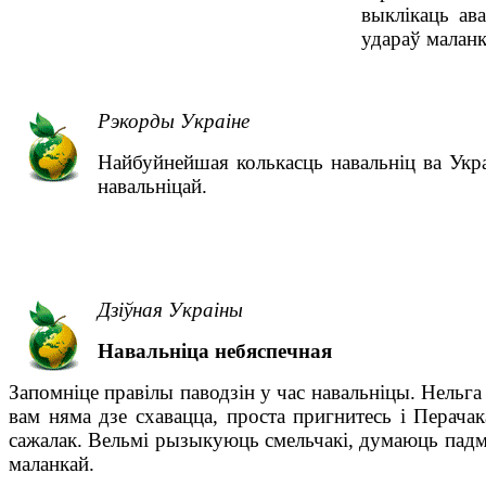
выклікаць ав
удараў маланк
Рэкорды Украіне
Найбуйнейшая колькасць навальніц ва Укра
навальніцай.
Дзіўная Украіны
Навальніца небяспечная
Запомніце правілы паводзін у час навальніцы. Нельга
вам няма дзе схавацца, проста пригнитесь і Перача
сажалак. Вельмі рызыкуюць смельчакі, думаюць падма
маланкай.