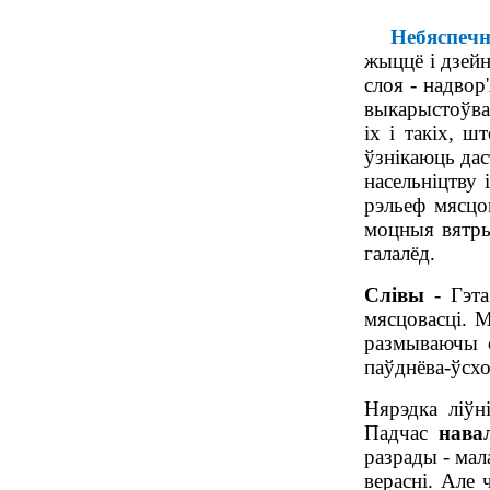
Небяспеч
жыццё і дзейн
слоя - надвор
выкарыстоўва
іх і такіх, 
ўзнікаюць дас
насельніцтву
рэльеф мясцо
моцныя вятры,
галалёд.
Слівы
- Гэта
мясцовасці.
Ма
размываючы с
паўднёва-ўсхо
Нярэдка ліўн
Падчас
нава
разрады - мал
верасні. Але