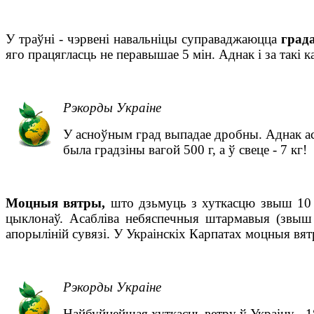
У траўні - чэрвені навальніцы суправаджаюцца
град
яго працягласць не перавышае 5 мін. Аднак і за такі
Рэкорды Украіне
У асноўным град выпадае дробны. Аднак асо
была градзіны вагой 500 г, а ў свеце - 7 кг!
Моцныя вятры,
што дзьмуць
з хуткасцю звыш 10
цыклонаў. Асабліва небяспечныя штармавыя (звыш
апоры
ліній сувязі. У Украінскіх Карпатах моцныя вя
Рэкорды Украіне
Найбуйнейшая хуткасць ветру ў Украіну - 