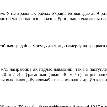
ам
. У цэнтральных раёнах Украіна ён выпадае да 9 раз 
 кароткі час ён наносіць значны ўрон, пашкоджваючы па
бныя градзіны могуць дасягаць памераў ад грэцкага ар
 м
/
с, назіраюцца як падчас навальніц, так і з пасту
 20 м / с) і ўраганныя (звыш 30 м / с) вятры паш
тры выклікаюць бураломаў - выварочвання дрэў з каран
180
км / г
(50 м / с) - была зафіксавана ў снежні 1947 г.