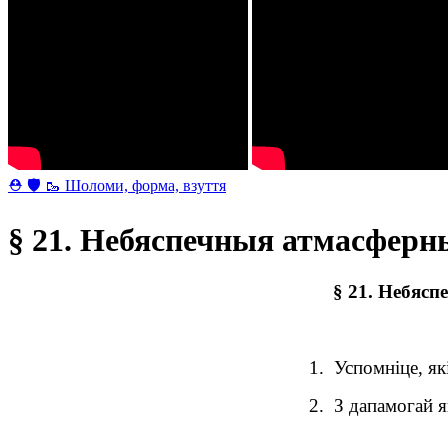
⛑ 🛡 🥾 Шоломи, форма, взуття
§ 21. Небяспечныя атмасферны
§ 21. Небясп
1.
Успомніце, як
2.
З дапамогай я