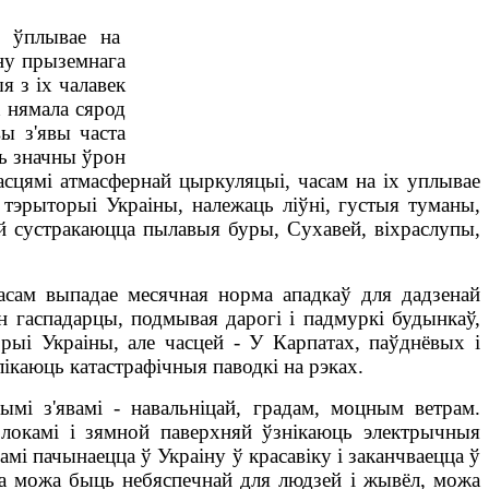
 ўплывае на
ану прыземнага
я з іх чалавек
 нямала сярод
ы з'явы часта
ць значны ўрон
асцямі атмасфернай цыркуляцыі, часам на іх уплывае
 тэрыторыі Украіны, належаць ліўні, густыя туманы,
зей сустракаюцца пылавыя буры, Сухавей, віхраслупы,
асам выпадае месячная норма ападкаў для дадзенай
 гаспадарцы, подмывая дарогі і падмуркі будынкаў,
ыі Украіны, але часцей - У Карпатах, паўднёвых і
ікаюць катастрафічныя паводкі на рэках.
мі з'явамі - навальніцай, градам, моцным ветрам.
локамі і зямной паверхняй ўзнікаюць электрычныя
амі
пачынаецца ў Украіну ў красавіку і заканчваецца ў
ца можа быць небяспечнай для людзей і жывёл, можа