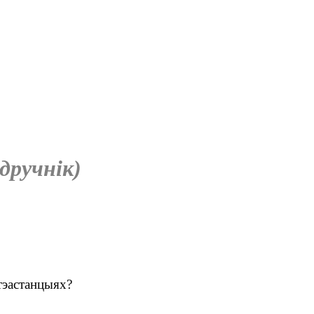
дручнік)
тэастанцыях?