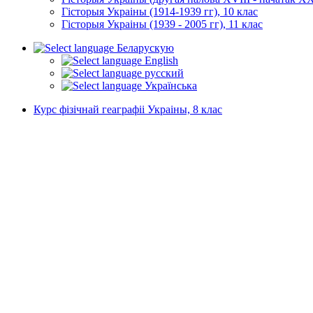
Гісторыя Украіны (1914-1939 гг), 10 клас
Гісторыя Украіны (1939 - 2005 гг), 11 клас
Беларускую
English
русский
Українська
Курс фізічнай геаграфіі Украіны, 8 клас