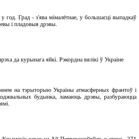
у год. Град - з'ява мімалётнае, у большасці выпадкаў
севы і пладовыя дрэвы.
эха да курынага яйкі. Рэкордна вялікі ў Украіне
пленнем на тэрыторыю Украіны атмасферных франтоў і
коджвальных будынка, ламаюць дрэвы, разбураюцца
ямі.
 у Крымскіх гарах на
Ай-Петринской
яйле, у свеце - 371