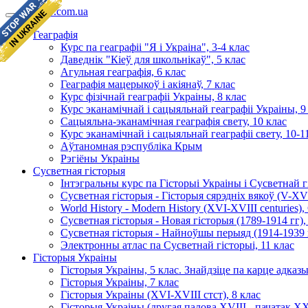
geomap.com.ua
Геаграфія
Курс па геаграфіі "Я і Украіна", 3-4 клас
Даведнік "Кіеў для школьнікаў", 5 клас
Агульная геаграфія, 6 клас
Геаграфія мацерыкоў і акіянаў, 7 клас
Курс фізічнай геаграфіі Украіны, 8 клас
Курс эканамічнай і сацыяльнай геаграфіі Украіны, 9
Сацыяльна-эканамічная геаграфія свету, 10 клас
Курс эканамічнай і сацыяльнай геаграфіі свету, 10-1
Аўтаномная рэспубліка Крым
Рэгіёны Украіны
Сусветная гісторыя
Інтэгральны курс па Гісторыі Украіны і Сусветнай гі
Сусветная гісторыя - Гісторыя сярэдніх вякоў (V-XV 
World History - Modern History (XVI-XVIII centuries),
Сусветная гісторыя - Новая гісторыя (1789-1914 гг),
Сусветная гісторыя - Найноўшы перыяд (1914-1939 г
Электронны атлас па Сусветнай гісторыі, 11 клас
Гісторыя Украіны
Гісторыя Украіны, 5 клас. Знайдзіце па карце адказ
Гісторыя Украіны, 7 клас
Гісторыя Украіны (XVI-XVIII стст), 8 клас
Гісторыя Украіны (другая палова XVIII - пачатак XX 