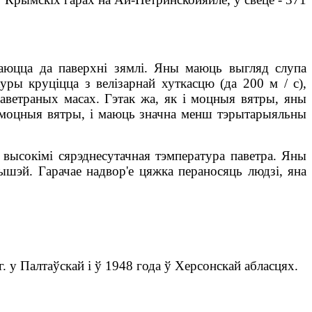
ваюцца да паверхні зямлі. Яны маюць выгляд слупа
уры круціцца з велізарнай хуткасцю (да 200 м / с),
аветраных масах. Гэтак жа, як і моцныя вятры, яны
ым моцныя вятры, і маюць значна менш тэрытарыяльны
высокімі сярэднесутачная тэмпература паветра. Яны
вышэй. Гарачае надвор'е цяжка пераносяць людзі, яна
. у Палтаўскай і ў 1948 года ў Херсонскай абласцях.