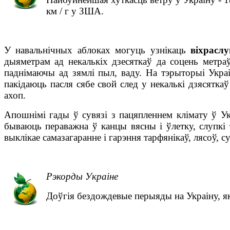
км / г
у ЗША.
У навальнічных аблоках могуць узнікаць
віхраслу
дыяметрам ад некалькіх дзесяткаў да соцень метраў
паднімаючы ад зямлі пыл, ваду. На тэрыторыі Укра
пакідаюць пасля сябе свой след у некалькі дзясятк
ахоп.
Апошнімі гады ў сувязі з пацяпленнем клімату ў Ук
бываюць пераважна ў канцы вясны і ўлетку, слупкі
выклікае самазагаранне і гарэння тарфянікаў, лясоў, су
Рэкорды Украіне
Доўгія бездождевые перыяды на Украіну, які