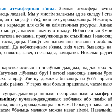
ныя атмасферныя з'явы.
Зямная атмасфера вечна
асць людзей. Мы у многім залежым ад яе складу і ст
'я, ад працэсаў і з'яў, якія яе суправаджаюць. Некаторы
е з карысцю для сябе як кліматычныя рэсурсы. Аднак
што могуць нанесці значную шкоду. Небяспечныя ўмов
таткова нечакана, праяўляюцца як стыхійныя і нанося
 і гаспадарцы. Галоўным чынам яны звязаны з асаблів
васці. Да небяспечным з'явам, якія часта бываюць на
 спякота, завеі, снегапады, замаразкі. Некалькі рад
 кароткачасовыя інтэнсіўныя дажджы, падчас якіх ч
гутныя ліўневыя бруі і патокі наносяць значны ўрон
хілы яраў. Улетку дажджы бываюць на ўсёй тэрытор
дніх раёнах. У гарах яны больш працяглыя, часам выкл
і суправаджаюцца іншымі неспрыяльнымі атмасферны
льніцы
у кучавыя-дажджавых воблаках або паміж аб
анкі, якія суправаджаюцца громам. Перыяд з
навальніц
 часам ўбачыць маланку можна нават зімой. Навальні