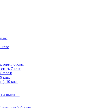
 клас
1 клас
сторыі, 6 клас
стст), 7 клас
 Grade 8
 9 клас
г), 10 клас
ы на пытанні
стагоддзя), 9 клас