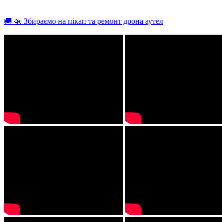
🚚 🚁 Збираємо на пікап та ремонт дрона аутел