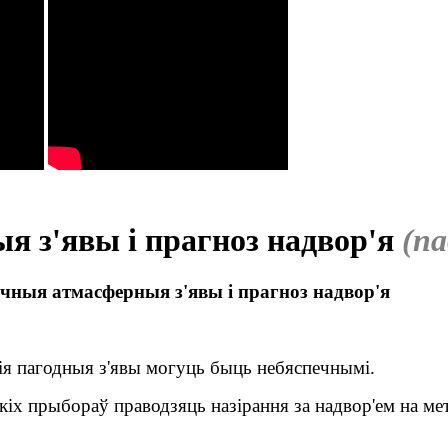
я з'явы і прагноз надвор'я
(па
ечныя атмасферныя з'явы і прагноз надвор'я
ія пагодныя з'явы могуць быць небяспечнымі.
кіх прыбораў праводзяць назірання за надвор'ем на ме