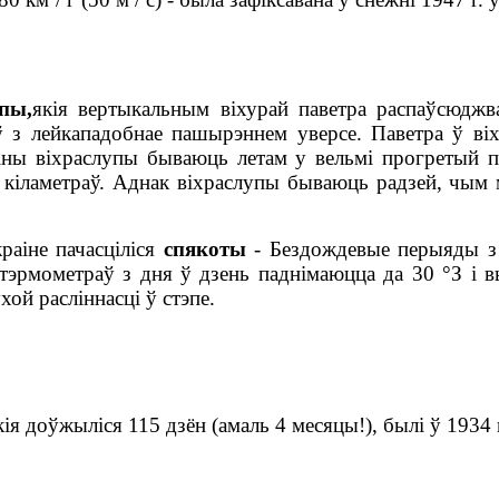
пы,
якія вертыкальным віхурай паветра распаўсюдж
 з лейкападобнае пашырэннем уверсе. Паветра ў віх
іны віхраслупы бываюць летам у вельмі прогретый п
аў кіламетраў. Аднак віхраслупы бываюць радзей, ч
раіне пачасціліся
спякоты
- Бездождевые перыяды з 
 тэрмометраў з дня ў дзень паднімаюцца да 30
°
З і 
хой расліннасці ў стэпе.
я доўжыліся 115 дзён (амаль 4 месяцы!), былі ў 1934 г