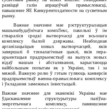
развіццё галін апрацоўчай прамысловасці,
павышэнне ЯЕ Канкур
ентоздатности на сусветным
рынку.
Важнае значэнне мае рэструктурызацыя
машынабудаўнічага комп
Лекс, паколькі ў ім
ствараліся сродкі вытворчасці для всьо
нага
комплексу былой дзяржавы. Неабходная
арганізацыі
цыя новых вытворчасцей, якія
завяршалі б тэхналагічныя цыклі, якія пера-
арыентацыя прадпрыемстваў на выпуск новых
відаў машын і абсталявання,
карыстаюцца
найбольшым попытам як у Украіне, так і за
мяжой.
Важную ролю ў гэтым гуляюць канверсія
прадпрыемстваў ваенна-
прамысловага комплексу
і ўкладання замежных інвестыцый.
Важнае значэнне для эканомікі Украіны мае
ўдасканаленне структуры
туры паліўна-
энергетычнага комплексу, памяншэнне