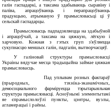
галін гаспадаркі, а таксама здабываюць сыравіну і
паліва, апрацоўваюць і перапрацоўваюць
прадукцыю, атрыманую ў прамысловасьці ці ў
сельскай гаспадарцы.
Прамысловасць падпадзяляецца на здабыўной
і апрацоўчай, а таксама на
цяжкую,
лёгкую і
харчовую. Кожная з гэтых груп з'яўляецца
сукупнасцю меншых галін, падгалін, вытворчасцяў.
У галіновай структуры прамысловасці
Украіны вядучае месца традыцыйна займае цяжкая
прамысловасць.
Пад уплывам розных фактараў
(
прыродных,
тэхніка-эканамічных,
демосоциального
фарміруецца тэрытарыяльная
структура прамысловасці.
Асноўнымі элементы
тамі
яе
є
прамысло
лоўлі пункты, цэнтры, вузлы,
агламерацыі і раёны.