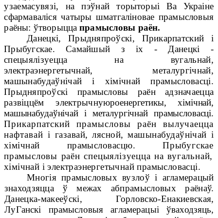
узаемасувязі, на пэўнай то
рыторыі
Ва Украіне
сфармаваліся чатыры шматгаліновае прамысловыя
раёны:
ўтворыцца
прамысловы раён.
Данецкі, Прыдняпроўскі, Прикарпатский і
Прыбугскае
. Самай
шый з іх - Данецкі -
спецыялізуецца на вугальнай,
электраэнергетычнай, металургічнай,
машынабудаўнічай і хімічнай прамысловасці.
Прыдняпроўскі прамысловы раён адзначаецца
развіццём электрычную
роенергетикы, хімічнай,
машынабудаўнічай і металургічнай прамысловасці.
Прикарпатский прамысловы раён вылучаецца
нафтавай і
газавай, лясной, машынабудаўнічай і
хімічнай прамысловасцю.
Прыбугскае
прамысловы раён спецыялізуецца на вугальнай,
хімічнай і электраэнергетычнай прамысловасці.
Многія прамысловых вузлоў і агламерацый
знаходзяцца ў межах аб
прамысловых раёнаў.
Данецка-макееўскі,
Горловско-Енакиевская
,
Лу
Ганскі прамысловыя агламерацыі ўваходзяць,