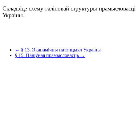
Складзіце схему галіновай структуры прамысловасці
Украіны.
← § 13. Эканамічны патэнцыял Украіны
§ 15. Паліўная прамысловасць →