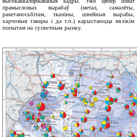
высокакваліфікаваныя кадры. Ужо цяпер шмат
прамысловых вырабаў (метал,
самалёты,
ракетаносьбітам, тканіны, швейныя вырабы,
харчовыя тавары і да т.п.)
карыстаюцца вялікім
попытам на сусветным рынку.