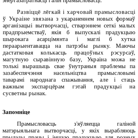
энергазатратнасці
галін прамысловасці.
Развіццё лёгкай і харчовай прамысловасці
ў Украіне звязана
з укараненнем новых формаў
арганізацыі вытворчасці, стварэннем сеткі малых
прадпрыемстваў, якія б выпускалі прадукцыю
шырокага асарці
мянта і маглі б хутка
пераарыентавацца на патрэбы рынку. Маючы
дастатковая колькасць працоўных рэсурсаў,
магутную сыравінную базу,
Украіна можа не
толькі вырашыць свае ўнутраныя праблемы па
за
забеспячэння насельніцтва прамысловымі
таварамі народнага спажывання,
але і стаць
важным экспарцёрам гэтай прадукцыі на
сусветны рынак.
Запомніце
Прамысловасць з'яўляецца галіной
матэрыяльнага вытворчасці, у якіх вырабляюць
прылады працы і іншую прадукцыю для розных