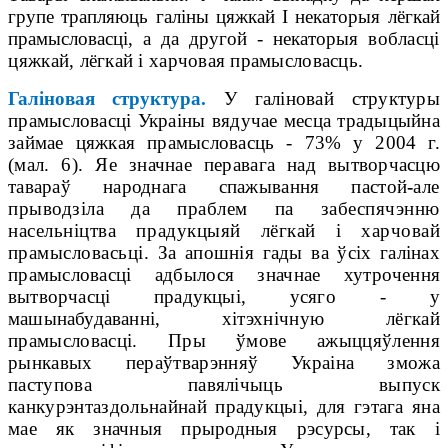
групе
трапляюць галіны цяжкай І некаторыя лёгкай
прамысловасці, а да другой - некаторыя
вобласці
цяжкай, лёгкай і харчовая прамысловасць.
Галіновая структура.
У галіновай структуры
прамысловасці Украіны вядучае месца традыцыйна
займае цяжкая прамысловасць - 73% у 2004 г.
(мал. 6). Яе значнае перавага над вытворчасцю
тавараў народнага спажывання пастой
-
але
прыводзіла да праблем па забеспячэнню
насельніцтва прадукцыяй лёг
кай і харчовай
прамысловасьці.
За апошнія гады ва ўсіх галінах
прамысловасці адбылося значнае хут
рочення
вытворчасці прадукцыі, усяго - у
машынабудаванні, хі
тэхнічную лёгкай
прамысловасці. Пры ўмове ажыццяўлення
рынкавых пераўтварэнняў Украіна зможа
паступова павялічыць выпуск
канкурэнтаздольнай
най прадукцыі, для гэтага яна
мае як значныя прыродныя рэсурсы, так і