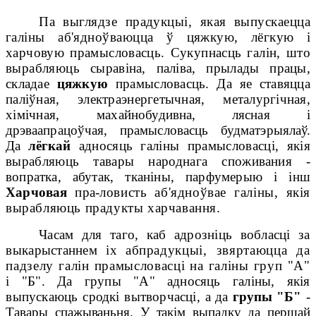
Па выглядзе прадукцыі, якая выпускаецца
галіны аб'ядноўваюцца ў цяжкую,
лёгкую і
харчовую прамысловасць. Сукупнасць галін, што
вырабляюць
сыравіна, палiва, прылады працы,
складае
цяжкую
прамысловасць. Да яе ставяцца
паліўная, электраэнергетычная, металургічная,
хімічная, махай
нобудивна, лясная і
дрэваапрацоўчая, прамысловасць будматэрыялаў.
Да
лёгкай
адносяць галіны прамысловасці, якія
вырабляюць тавары народнага спо
живания -
вопратка, абутак, тканіны, парфумерыю і інш
Харчовая
пра-
ловисть аб'ядноўвае галіны, якія
вырабляюць прадукты харчавання.
Часам для таго, каб адрозніць вобласці за
выкарыстаннем іх аб
прадукцыі, звяртаюцца да
падзелу галін прамысловасці на галіны груп "А"
і "Б". Да групы "А" адносяць галіны, якія
выпускаюць сродкі вытворчасці,
а да
групы "Б"
-
Тавары спажываньня. У такім выпадку да першай