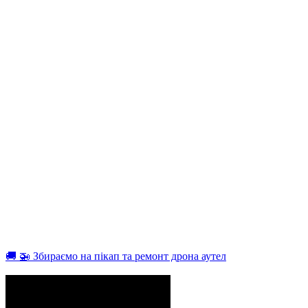
🚚 🚁 Збираємо на пікап та ремонт дрона аутел