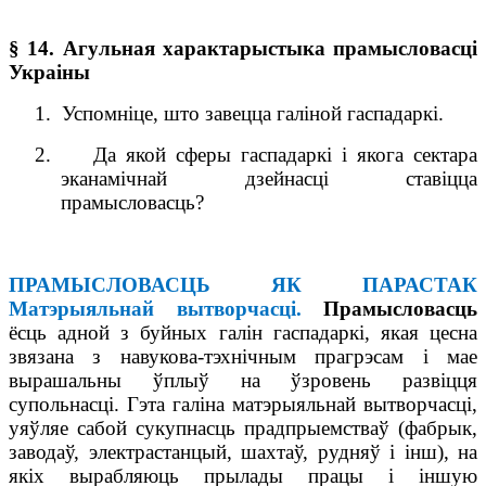
§ 14. Агульная характарыстыка прамысловасці
Украіны
1.
Успомніце, што завецца галіной гаспадаркі.
2.
Да якой сферы гаспадаркі і якога сектара
эканамічнай дзейнасці ставіцца
прамысловасць?
ПРАМЫСЛОВАСЦЬ ЯК ПАРАСТАК
Матэрыяльнай вытворчасці.
Прамысловасць
ёсць адной з буйных галін гаспадаркі, якая цесна
звязана з навукова-тэхнічным прагрэсам і мае
вырашальны ўплыў на ўзровень развіцця
супольнасці. Гэта галіна матэрыяльнай вытворчасці,
уяўляе сабой сукупнасць прадпрыемстваў (фабрык,
заводаў, электрастанцый, шахтаў, рудняў і інш), на
якіх вырабляюць прылады працы і іншую