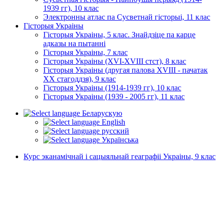
1939 гг), 10 клас
Электронны атлас па Сусветнай гісторыі, 11 клас
Гісторыя Украіны
Гісторыя Украіны, 5 клас. Знайдзіце па карце
адказы на пытанні
Гісторыя Украіны, 7 клас
Гісторыя Украіны (XVI-XVIII стст), 8 клас
Гісторыя Украіны (другая палова XVIII - пачатак
XX стагоддзя), 9 клас
Гісторыя Украіны (1914-1939 гг), 10 клас
Гісторыя Украіны (1939 - 2005 гг), 11 клас
Беларускую
English
русский
Українська
Курс эканамічнай і сацыяльнай геаграфіі Украіны, 9 клас