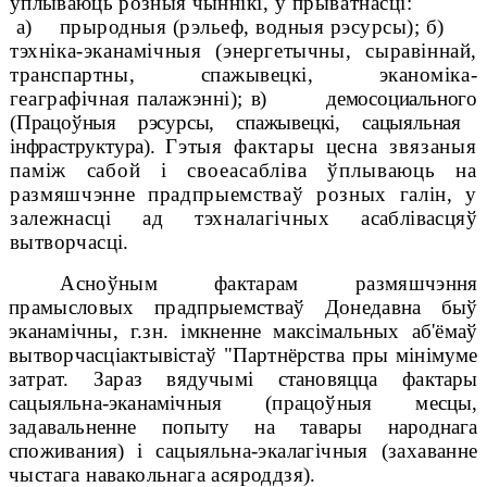
ўплываюць розныя чын
нікі, у прыватнасці:
а)
прыродныя (рэльеф, водныя рэсурсы);
б)
тэхніка-эканамічныя (энергетычны, сыравіннай,
транспартны,
спажывецкі, эканоміка-
геаграфічная палажэнні);
в)
демосоциального
(Працоўныя рэсурсы, спажывецкі, сацыяльная
інфраструктура).
Гэтыя фактары цесна звязаныя
паміж сабой і своеасабліва ўплываюць на
размяшчэнне прадпрыемстваў розных галін, у
залежнасці ад тэхналагічных
асаблівасцяў
вытворчасці.
Асноўным фактарам размяшчэння
прамысловых прадпрыемстваў Донеда
вна быў
эканамічны, г.зн. імкненне максімальных аб'ёмаў
вытворчасці
актывістаў "Партнёрства пры мінімуме
затрат. Зараз вядучымі становяцца фактары
сацыяльна-эканамічныя (працоўныя месцы,
задавальненне попыту на тавары народнага
спо
живания) і сацыяльна-экалагічныя (захаванне
чыстага навакольнага асяроддзя).