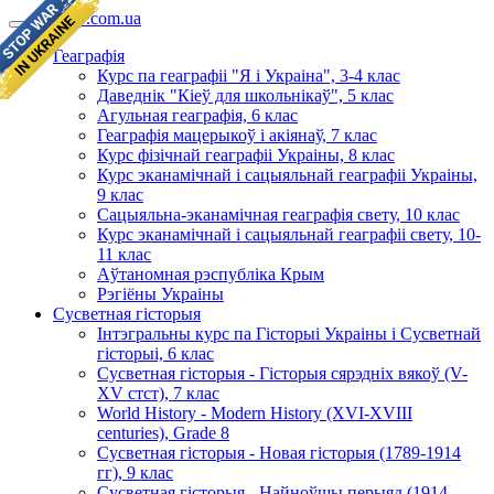
geomap.com.ua
Геаграфія
Курс па геаграфіі "Я і Украіна", 3-4 клас
Даведнік "Кіеў для школьнікаў", 5 клас
Агульная геаграфія, 6 клас
Геаграфія мацерыкоў і акіянаў, 7 клас
Курс фізічнай геаграфіі Украіны, 8 клас
Курс эканамічнай і сацыяльнай геаграфіі Украіны,
9 клас
Сацыяльна-эканамічная геаграфія свету, 10 клас
Курс эканамічнай і сацыяльнай геаграфіі свету, 10-
11 клас
Аўтаномная рэспубліка Крым
Рэгіёны Украіны
Сусветная гісторыя
Інтэгральны курс па Гісторыі Украіны і Сусветнай
гісторыі, 6 клас
Сусветная гісторыя - Гісторыя сярэдніх вякоў (V-
XV стст), 7 клас
World History - Modern History (XVI-XVIII
centuries), Grade 8
Сусветная гісторыя - Новая гісторыя (1789-1914
гг), 9 клас
Сусветная гісторыя - Найноўшы перыяд (1914-