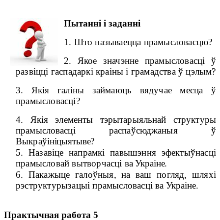
Пытанні і заданні
1. Што называецца прамысловасцю?
2. Якое значэнне прамысловасці ў
развіцці гаспадаркі краіны і грамадства ў цэлым?
3. Якія галіны займаюць вядучае месца ў
прамысловасці?
4. Якія элементы тэрытарыяльнай структуры
прамысловасці распаўсюджаныя ў
Выкраў
ініцыятыве?
5. Назавіце напрамкі павышэння эфектыўнасці
прамысловай вытворчасці
ва Украіне.
6. Пакажыце галоўныя, на ваш погляд, шляхі
рэструктурызацыі прамысловасці
ва Украіне.
Практычная работа 5