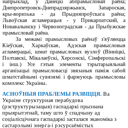
напрыклад, у Данецкі аб
прамысловай раёна;
Днепропетровск-Днепрадзяржынск, Запароская,
кры-
воризька - да Прыдняпроўскага раёна;
Львоўская агламерацыя - у Прикарпатский, а
Новавалынску і Червоноградская - да
Прыбужскае
прамысловай раёна.
За межамі прамысловых раёнаў з'яўляецца
Кіеўская, Харкаўская, Адэская
прамысловыя
агламерацыі, шмат прамысловых вузлоў (Вінніцкі,
Полтав
скі, Мікалаеўскі, Херсонскі, Сімферопальскі
і інш.) Усе гэтыя
элементы тэрытарыяльнай
арганізацыі прамысловасці звязаныя паміж сабой
шматстайнымі сувязямі і фармуюць прамысловы
комплекс Украіны.
АСНОЎНЫЯ ПРАБЛЕМЫ РАЗВІЦЦЯ.
Ва
Украіне структурная перабудова
(рэ
структурызацыя) гаспадаркі прызнана
прыярытэтнай, таму што ў спадчыну ад
соціалісціч
нага гаспадаркі засталася эканоміка
з
састарэлымі
энерга-
і рэсурсаёмістых