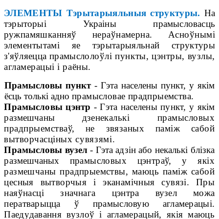
ЭЛЕМЕНТЫ Тэрытарыяльныя структуры.
На
тэрыторыі Украіны прамысловасць
руж
памяшканняў нераўнамерна. Асноўнымі
элементы
тамі яе
тэрытарыяльнай структуры
з'яўляецца прамысло
лоўлі пункты, цэнтры, вузлы,
агламерацыі і раёны.
Прамысловы пункт
- Гэта населены пункт, у якім
ёсць толькі адно
прамысловае прадпрыемства.
Прамысловы цэнтр
- Гэта населены пункт, у якім
размешчаны дзе
некалькі прамысловых
прадпрыемстваў, не звязаных паміж сабой
вытворчасці
ных сувязямі.
Прамысловы вузел
- Гэта адзін або некалькі блізка
размешчаных
прамысловых цэнтраў, у якіх
размешчаны прадпрыемствы, маюць паміж сабой
цесныя вытворчыя і эканамічныя сувязі. Пры
наяўнасці значнага
цэнтра вузел можа
ператварыцца ў прамысловую агламерацыі.
Паеду
давання вузлоў і агламерацый, якія маюць