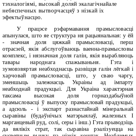
тэхналогіямі, высокай доляй экалагічнай
але
небяспечных вытворчасцяў з нізкай іх
эфектыўнасцю.
У працэсе рэфармавання прамысловасці
апынулася, што яе структура ня
рацыянальная: у ёй
- значная доля цяжкай прамысловасці, перш
отрас
зей, якія абслугоўваюць ваенна-прамысловы
комплекс, і нязначная доля галін, якія вырабляюць
тавары народнага спажываньня. Гэта і
зумов
звяртая неабходнасць развіцця галін лёгкай і
харчовай прамысловасці, што,
у сваю чаргу,
зменшыць залежнасць Украіны ад імпарту
неабходнай прадукцыі. Для Украіна характэрная
таксама высокая доля горназдабыўной
прамысловасці ў выпуску прамысловай прадукцыі,
а адсюль - і экспарт
разнастайнай мінеральнай
сыравіны (будаўнічых матэрыялаў, жалезных І
марганцевый руд, солі, серы і інш.) Гэта прыводзіць
да вялікіх страт, так
сыравіна рэалізуецца на
сусветным рынку па нізкіх коштах. Неаб
димых