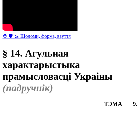
⛑ 🛡 🥾 Шоломи, форма, взуття
§ 14. Агульная
характарыстыка
прамысловасці Украіны
(падручнік)
ТЭМА 9.