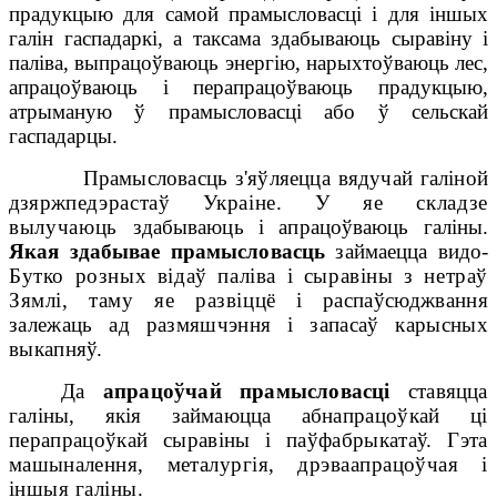
прадукцыю для самой прамысловасці і для іншых
галін гаспадаркі, а таксама здабываюць сыравіну і
паліва, выпрацоўваюць энергію, нарыхтоўваюць лес,
апрацоўваюць і перапрацоўваюць прадукцыю,
атрыманую ў прамысловасці або ў сельскай
гаспадарцы.
Прамысловасць з'яўляецца вядучай галіной
дзярж
педэрастаў Украіне. У яе складзе
вылучаюць
здабываюць і апрацоўваюць галіны.
Якая здабывае прамысловасць
займаецца видо-
Бутко розных відаў паліва і сыравіны з нетраў
Зямлі, таму яе развіццё
і распаўсюджвання
залежаць ад размяшчэння і запасаў карысных
выкапняў.
Да
апрацоўчай прамысловасці
ставяцца
галіны, якія займаюцца аб
напрацоўкай ці
перапрацоўкай сыравіны і паўфабрыкатаў. Гэта
машына
лення, металургія, дрэваапрацоўчая і
іншыя галіны.