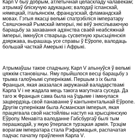
Карл
V
быў добрым, атлетычнай целаскладу чалавекам;
атрымаў бліскучую адукацыю; валодаў іспанскай,
нямецкай, італьянскім, французскай, фламандскай
мовах. Гэтыя якасці вельмі спатрэбіліся імператару
Свяшчэннай Рымскай імперыі, які вёў знясільваючую
барацьбу за захавання адзінства сваёй неабсяжнай
імперыі, імкнуўся стварыць сусветную хрысьціянскія
дзяржава, вырашаць усе справы ў Еўропе, валодаць
большай часткай Амерыкі
і Афрыкі
.
Атрымаўшы такое спадчыну, Карл
V
апынуўся ў вельмі
цяжкім становішчы. Яму прыйшлося весці барацьбу з
трыма галоўнымі супернікамі. Першым з іх была
Францыя, якая аказалася акружанай валадарствамі
Карла
V
і не жадала мець такога магутнага суседа. Да
таго ж Францыя сама была на ўздыме і імкнулася
зацвердзіць свой панаванне ў кантынентальнай Еўропе.
Другім супернікам была Асманская імперыя, якая
працягвала свой настойлівы наступ на хрысціянскую
Еўропу. Менавіта валоданне Габсбургаў былі тым
перашкодай, у якую ўперлася турэцкая армія. Трэцім
ворагам імператара стала Рэфармацыя, распачатая
падчас пачатку праўлення
Карла
V
.