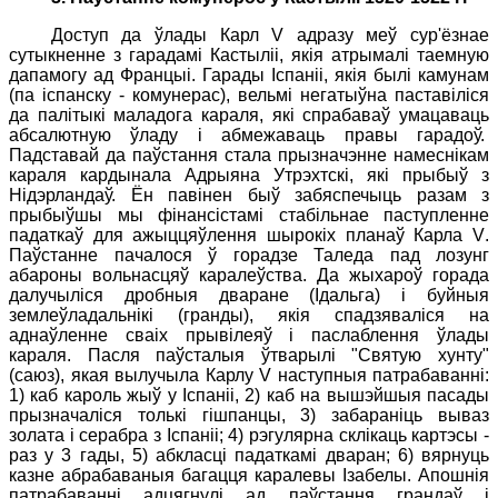
Доступ да ўлады Карл
V
адразу меў сур'ёзнае
сутыкненне з гарадамі Кастыліі, якія атрымалі таемную
дапамогу ад Францыі. Гарады Іспаніі, якія былі камунам
(па іспанску - комунерас), вельмі негатыўна паставіліся
да палітыкі маладога караля, які спрабаваў умацаваць
абсалютную ўладу і абмежаваць правы гарадоў.
Падставай да паўстання стала прызначэнне намеснікам
караля кардынала Адрыяна Утрэхтскі, які прыбыў з
Нідэрландаў. Ён павінен быў забяспечыць разам з
прыбыўшы мы фінансістамі стабільнае паступленне
падаткаў для ажыццяўлення шырокіх планаў Карла
V
.
Паўстанне пачалося ў горадзе Таледа пад лозунг
абароны вольнасцяў каралеўства. Да жыхароў горада
далучыліся дробныя дваране (Ідальга) і буйныя
землеўладальнікі (гранды), якія спадзяваліся на
аднаўленне сваіх прывілеяў і паслаблення ўлады
караля. Пасля паўсталыя ўтварылі "Святую хунту"
(саюз), якая вылучыла Карлу
V
наступныя патрабаванні:
1) каб кароль жыў у Іспаніі, 2) каб на вышэйшыя пасады
прызначаліся толькі гішпанцы, 3) забараніць вываз
золата і серабра з Іспаніі; 4) рэгулярна склікаць картэсы -
раз у 3 гады, 5) абкласці падаткамі дваран; 6) вярнуць
казне абрабаваныя багацця каралевы Ізабелы. Апошнія
патрабаванні адцягнулі ад паўстання грандаў і