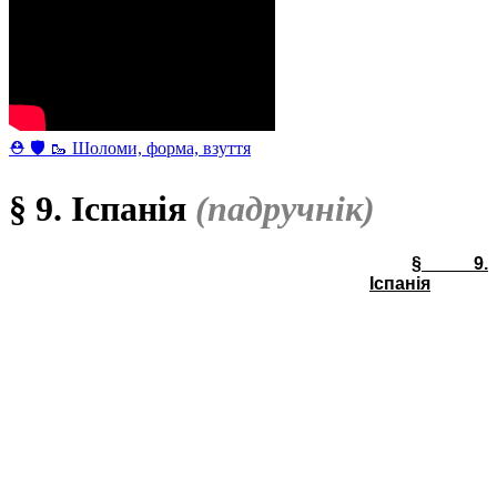
⛑ 🛡 🥾 Шоломи, форма, взуття
§ 9. Іспанія
(падручнік)
§ 9
.
Іспанія