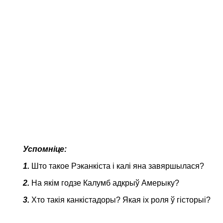
Успомніце:
1.
Што такое Рэканкіста і калі яна завяршылася?
2.
На якім годзе Калумб адкрыў Амерыку?
3.
Хто такія канкістадоры? Якая іх роля ў гісторыі?