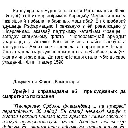
Калі ў краінах Еўропы пачалася Рэфармацыя, Філіп
II ўступіў з ёй у непрымірымае барацьбу.
Менавіта пры ім
інквізіцыяй набыла нябачаных маштабаў.
Ён спрабаваў
здушыць Рэфармацыю і звязаную з ёй рэвалюцыю ў
Нідэрландах, аказваў падтрымку каталікам Францыі і
загадаў сваім
аб'ёму флота
“
Непераможнай армады
“
ўварвацца ў Англію
, Каб знішчыць свайго галоўнага
канкурэнта
. Аднак усё скончылася паражэннем Іспаніі.
Яна страціла марскую першынство, а неўзабаве пачаўся
эканамічны заняпад. Да таго ж Іспанія стала губляць свае
ўладанні.
Філіп II памёр 1598
Дакументы. Факты. Каментары
Урыўкі з справаздачы аб
прысуджаных да
смяротнага пакарання
"Па-першае: Орбиан, фламандзец ... па прафесіі
пераплётчык, 30 гадоў. Ён спаліў некалькі карцін з
выявай Госпада нашага Ісуса Хрыста і іншых святых і
наогул прытрымліваўся вучэнні Лютэра, лічачы яго
добрым. Ён, акрамя таго, адважыўся вучыць іншых. Ён