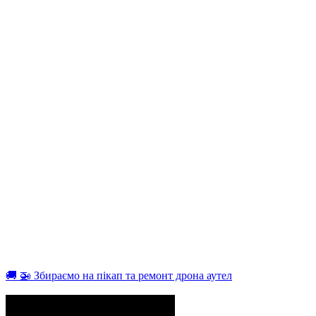
🚚 🚁 Збираємо на пікап та ремонт дрона аутел