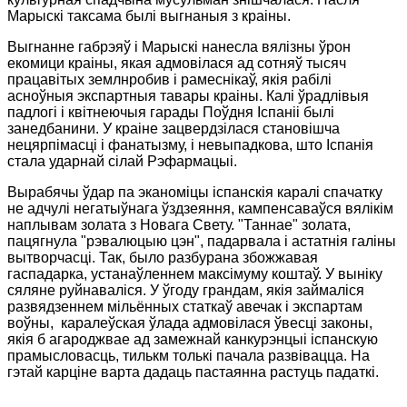
Марыскі таксама былі выгнаныя з краіны.
Выгнанне габрэяў і Марыскі нанесла вялізны ўрон
екомици краіны, якая адмовілася ад сотняў тысяч
працавітых землнробив і рамеснікаў, якія рабілі
асноўныя экспартныя тавары краіны. Калі ўрадлівыя
падлогі і квітнеючыя гарады Поўдня Іспаніі былі
занедбанини. У краіне зацвердзілася становішча
нецярпімасці і фанатызму, і невыпадкова, што Іспанія
стала ударнай сілай Рэфармацыі.
Вырабячы ўдар па эканоміцы іспанскія каралі спачатку
не адчулі негатыўнага ўздзеяння, кампенсаваўся вялікім
наплывам золата з Новага Свету. "Таннае" золата,
пацягнула "рэвалюцыю цэн", падарвала і астатнія галіны
вытворчасці. Так, было разбурана збожжавая
гаспадарка, устанаўленнем максімуму коштаў. У выніку
сяляне руйнаваліся. У ўгоду грандам, якія займаліся
развядзеннем мільённых статкаў авечак і экспартам
воўны,
каралеўская ўлада адмовілася ўвесці законы,
якія б агароджвае ад замежнай канкурэнцыі іспанскую
прамысловасць, тилькм толькі пачала развівацца. На
гэтай карціне варта дадаць пастаянна растуць падаткі.