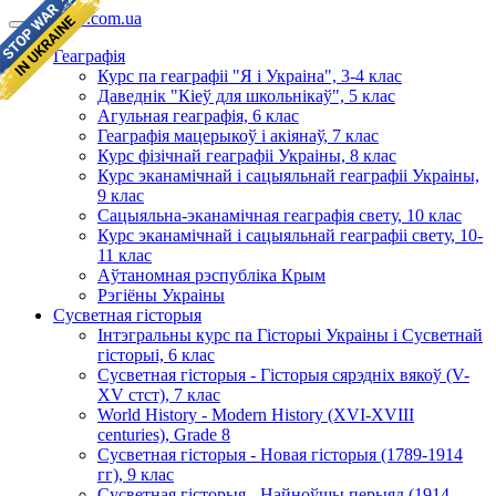
geomap.com.ua
Геаграфія
Курс па геаграфіі "Я і Украіна", 3-4 клас
Даведнік "Кіеў для школьнікаў", 5 клас
Агульная геаграфія, 6 клас
Геаграфія мацерыкоў і акіянаў, 7 клас
Курс фізічнай геаграфіі Украіны, 8 клас
Курс эканамічнай і сацыяльнай геаграфіі Украіны,
9 клас
Сацыяльна-эканамічная геаграфія свету, 10 клас
Курс эканамічнай і сацыяльнай геаграфіі свету, 10-
11 клас
Аўтаномная рэспубліка Крым
Рэгіёны Украіны
Сусветная гісторыя
Інтэгральны курс па Гісторыі Украіны і Сусветнай
гісторыі, 6 клас
Сусветная гісторыя - Гісторыя сярэдніх вякоў (V-
XV стст), 7 клас
World History - Modern History (XVI-XVIII
centuries), Grade 8
Сусветная гісторыя - Новая гісторыя (1789-1914
гг), 9 клас
Сусветная гісторыя - Найноўшы перыяд (1914-