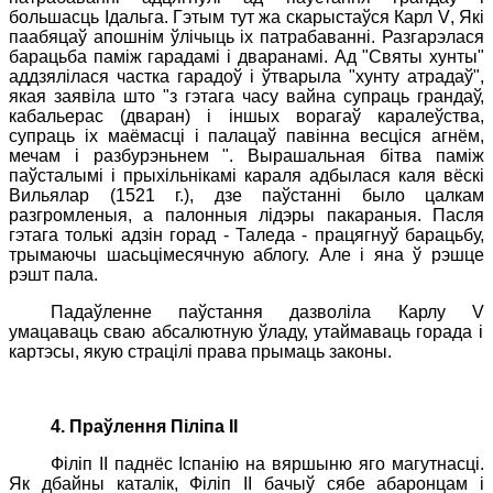
большасць Ідальга. Гэтым тут жа скарыстаўся Карл
V
, Які
паабяцаў апошнім ўлічыць іх патрабаванні. Разгарэлася
барацьба паміж гарадамі і дваранамі. Ад "Святы хунты"
аддзялілася частка гарадоў і ўтварыла "хунту атрадаў",
якая заявіла што "з гэтага часу вайна супраць грандаў,
кабальерас (дваран) і іншых ворагаў каралеўства,
супраць іх маёмасці і палацаў павінна весціся агнём,
мечам і разбурэньнем ". Вырашальная бітва паміж
паўсталымі і прыхільнікамі караля адбылася каля вёскі
Вильялар (1521 г.), дзе паўстанні было цалкам
разгромленыя, а палонныя лідэры пакараныя. Пасля
гэтага толькі адзін горад - Таледа - працягнуў барацьбу,
трымаючы шасьцімесячную аблогу. Але і яна ў рэшце
рэшт пала.
Падаўленне паўстання дазволіла Карлу
V
умацаваць сваю абсалютную ўладу, утаймаваць горада і
картэсы, якую страцілі права прымаць законы.
4. Праўлення Піліпа II
Філіп
II
паднёс Іспанію на вяршыню яго магутнасці.
Як дбайны каталік, Філіп
II
бачыў сябе абаронцам і