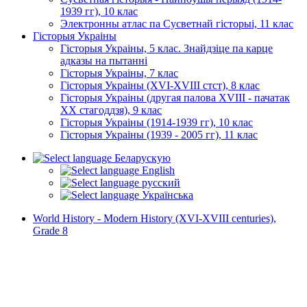
1939 гг), 10 клас
Электронны атлас па Сусветнай гісторыі, 11 клас
Гісторыя Украіны
Гісторыя Украіны, 5 клас. Знайдзіце па карце
адказы на пытанні
Гісторыя Украіны, 7 клас
Гісторыя Украіны (XVI-XVIII стст), 8 клас
Гісторыя Украіны (другая палова XVIII - пачатак
XX стагоддзя), 9 клас
Гісторыя Украіны (1914-1939 гг), 10 клас
Гісторыя Украіны (1939 - 2005 гг), 11 клас
Беларускую
English
русский
Українська
World History - Modern History (XVI-XVIII centuries),
Grade 8