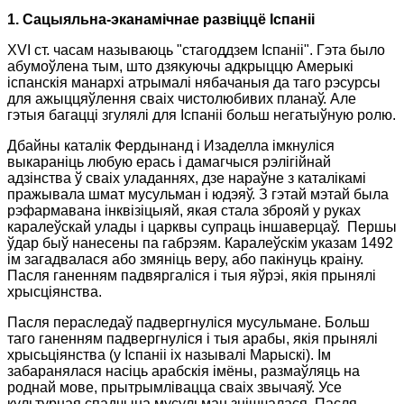
1. Сацыяльна-эканамічнае развіццё Іспаніі
Х
V
I ст. часам называюць "стагоддзем Іспаніі". Гэта было
абумоўлена тым, што дзякуючы адкрыццю Амерыкі
іспанскія манархі атрымалі нябачаныя да таго рэсурсы
для ажыццяўлення сваіх чистолюбивих планаў. Але
гэтыя багацці згулялі для Іспаніі больш негатыўную ролю.
Дбайны каталік Фердынанд і Изаделла імкнуліся
выкараніць любую ерась і дамагчыся рэлігійнай
адзінства ў сваіх уладаннях, дзе нараўне з каталікамі
пражывала шмат мусульман і юдэяў. З гэтай мэтай была
рэфармавана інквізіцыяй, якая стала зброяй у руках
каралеўскай улады і царквы супраць іншаверцаў.
Першы
ўдар быў нанесены па габрэям. Каралеўскім указам 1492
ім загадвалася або змяніць веру, або пакінуць краіну.
Пасля ганенням падвяргаліся і тыя яўрэі, якія прынялі
хрысціянства.
Пасля пераследаў падвергнуліся мусульмане. Больш
таго ганенням падвергнуліся і тыя арабы, якія прынялі
хрысьціянства (у Іспаніі іх называлі Марыскі). Ім
забаранялася насіць арабскія імёны, размаўляць на
роднай мове, прытрымлівацца сваіх звычаяў. Усе
культурная спадчына мусульман знішчалася. Пасля