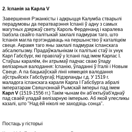
2. Іспанія за Карла
V
З
авершення Рэканкісты і адкрыцця Калумба стварылі
перадумовы да ператварэння Іспаніі ў адну з самых
магутных дзяржаў свету. Кароль Ферденанд і каралева
Ізабэла свайго палітыкай заклалі падмурак таго, што
Іспанія магла прэтэндаваць на першынство ў каталіцкім
свеце. Акрамя таго яны заклалі падмурак іспанскага
абсалютызму. Прадаўжальнікам іх палітыкі стаў іх унук
Карл Габсбург, які правілаў у Іспаніі пад імем
Карлас І.
Стаўшы каралём, ён
атрымаў падчас сваю ўладу
велізарныя валодання: Іспанію, ўладанні ў Італіі і Новым
Свеце. А па бацькаўскай лініі нямецкія валодання
аўстрыйскіх Габсбургаў, Нідэрланды г.д. У 1519 г.
маладога іспанскага караля Карла I Габсбурга абралі
імператарам Свяшчэннай Рымскай імперыі пад імем
Карл
V
(1519-1556 гг.) Такім чынам ён аб'ектыў
аб'яднаў
пад сваёй уладай велізарную імперыю. Аб якой улесликы
казалі, што "Над ёй ніколі не заходзіць сонца".
Постаць у гісторыі