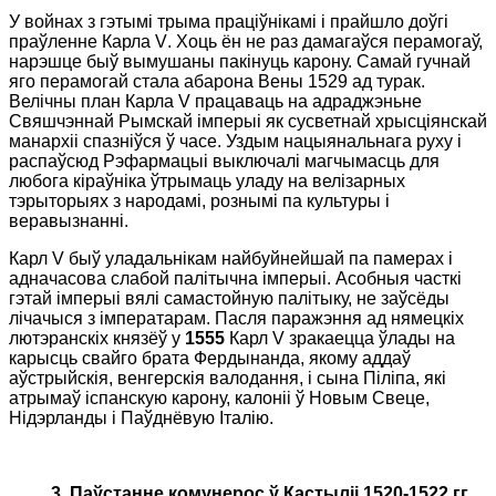
У войнах з гэтымі трыма праціўнікамі і прайшло доўгі
праўленне Карла
V
. Хоць ён не раз дамагаўся перамогаў,
нарэшце быў вымушаны пакінуць карону. Самай гучнай
яго перамогай стала абарона Вены 1529 ад турак.
Велічны план Карла
V
працаваць на адраджэньне
Свяшчэннай Рымскай імперыі як сусветнай хрысціянскай
манархіі спазніўся ў часе.
Уздым нацыянальнага руху і
распаўсюд Рэфармацыі выключалі магчымасць для
любога кіраўніка ўтрымаць уладу на велізарных
тэрыторыях з народамі, рознымі па культуры і
веравызнанні.
Карл V быў уладальнікам найбуйнейшай па памерах і
адначасова слабой палітычна імперыі. Асобныя часткі
гэтай імперыі вялі самастойную палітыку, не заўсёды
лічачыся з імператарам.
Пасля
паражэння
ад
нямецкіх
лютэранскіх
князёў
у
1555
Карл
V
зракаецца ўлады на
карысць свайго брата Фердынанда, якому аддаў
аўстрыйскія, венгерскія валодання, і сына Піліпа, які
атрымаў іспанскую карону, калоніі ў Новым Свеце,
Нідэрланды і Паўднёвую Італію.
3. Паўстанне комунерос ў Кастыліі 1520-1522 гг