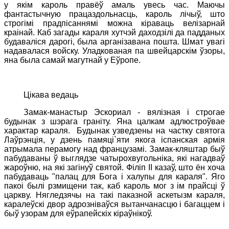
у якім кароль правёў амаль увесь час. Маючы
фантастычную працаздольнасць, кароль лічыў, што
строгімі прадпісаннямі можна кіраваць велізарнай
краінай. Каб загады караля хутчэй даходзілі да падданых
будаваліся дарогі, была арганізавана пошта. Шмат увагі
надавалася войску. Уладкованая па швейцарскім ўзоры,
яна была самай магутнай у Еўропе.
Цікава ведаць
Замак-манастыр Эскориал - вялізная і строгае
будынак з шэрага граніту. Яна цалкам адлюстроўвае
характар караля.
Будынак узведзены на частку святога
Лаўрэнція, у дзень памяці
`
яти якога іспанская армія
атрымала перамогу над французамі. Замак-кляштар быў
пабудаваны ў выглядзе чатырохвугольніка, які нагадваў
жароўню, на які загінуў святой. Філіп II казаў, што ён хоча
пабудаваць "палац для Бога і халупы для караля". Яго
пакоі былі рзмищени так, каб кароль мог з ім прайсці ў
царкву. Нягледзячы на такі паказной аскетызм караля,
каралеўскі двор адрозніваўся вытанчанасцю і багаццем і
быў узорам для еўрапейскіх кіраўнікоў.