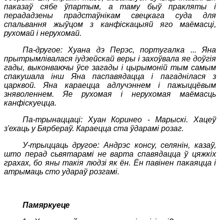
паказаў сябе ўпартым, а таму быў пракляты і
перададзены прадстаўнікам свецкага суда для
спальвання жыўцом з канфіскацыяй яго маёмасці,
рухомай і нерухомай.
Па-другое: Хуана дэ Перэс, португалка ... Яна
прытрымлівалася іудзейскай веры і захоўвала яе доўгія
гады, выконваючы ўсе загады і цырымоній тым самым
спакушала інш Яна паспавядацца і пагаднілася з
царквой. Яна караецца адлучэннем і пажыццёвым
зняволеннем. Яе рухомая і нерухомая маёмасць
канфіскуецца.
Па-трынаццаці: Хуан Коринео - Марыскі. Хацеў
з'ехаць у Бярбераў. Караецца ста ўдарамі розаг.
У-трыццаць другое: Андрэс консу, селянін, казаў,
што перад сьвятарамі не варта спавядацца ў цяжкіх
грахах, бо яны такія людзі як ён. Ён павінен пакаяцца і
атрымаць сто удараў розгамі.
Памяркуеце