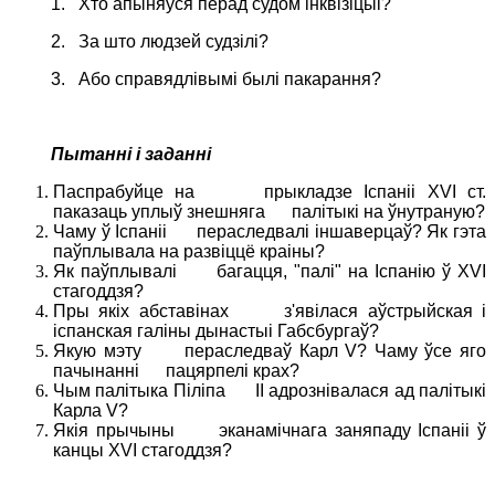
1.
Хто апыняўся перад судом інквізіцыі?
2.
За што людзей судзілі?
3.
Або справядлівымі былі пакарання?
Пытанні і заданні
Паспрабуйце на прыкладзе Іспаніі Х
V
I ст.
паказаць уплыў знешняга палітыкі на ўнутраную?
Чаму ў Іспаніі пераследвалі іншаверцаў? Як гэта
паўплывала на развіццё краіны?
Як паўплывалі багацця, "палі" на Іспанію ў Х
V
І
стагоддзя?
Пры якіх абставінах з'явілася аўстрыйская і
іспанская галіны дынастыі Габсбургаў?
Якую мэту пераследваў Карл
V
? Чаму ўсе яго
пачынанні пацярпелі крах?
Чым палітыка Піліпа II адрознівалася ад палітыкі
Карла
V
?
Якія прычыны эканамічнага заняпаду Іспаніі ў
канцы Х
V
І стагоддзя?