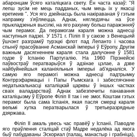
абаронцам ўсяго каталіцкага свету.
Ён часта казаў: "Я
лепш зусім не мець падданых, чым мець іх у якасці
еретиеив ". Уся яго дзейнасць была накіраваная ў гэтым
напрамку з'яўляецца. Аднак, нягледзячы на ўсе
прыкладзеныя высілкі, на яго рахунку больш паражэнняў
чым перамог. Да перамогам караля можна аднесці
наступныя падзеі. У 1571 г. Піліп
II
у саюзе з Венецыяй
ўшчэнт разграміў турэцкі флот пад Лепанто і часова
спыніў прасоўванне Асманскай імперыі ў Еўропу. Другім
важным дасягненнем караля стала далучэнне ў 1581
годзе ў Іспанію Партугалію. На 1960 Пірэнейскі
паўвостраў ператварыўся ў адзінае цэлае, а дзве
найбуйнейшыя каланіяльныя імперыі аб'ядналіся. У
самую яго перамогі можна аднесці падтрымку
Контррэфармацыі і Папы Рымскага і забеспячэнне
недатыкальнасці каталіцкай царквы ў іншых частках
сваіх валадарстваў. Аднак з
абезпечиты панавання
каталіцызму ў Еўропе Філіп II так і не змог.
Коштам гэтых
перамог была сама Іспанія, якая пасля смерці караля
вельмі хутка ператварылася ў третьеразрядные
дзяржава.
Філіп II амаль увесь час правёў у Іспаніі. Паводле
яго праўлення сталіцай стаў Мадре недалёка ад якога
быў пабудаваны Эскориал (палац, манастыр і грабніца),