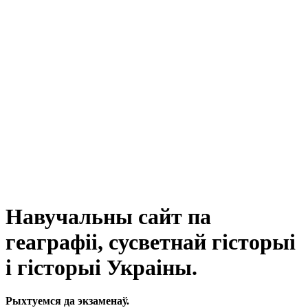
Навучальны сайт па
геаграфіі, сусветнай гісторыі
і гісторыі Украіны.
Рыхтуемся да экзаменаў.