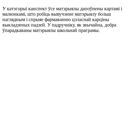
У катэгорыі канспект ўсе матэрыялы дапоўнены картамі і
малюнкамі, што робіць вывучэнне матэрыялу больш
наглядным і спрыяе фармаванню цэласнай карціны
выкладзеных падзей. У падручніку, як звычайна, добра
ўпарадкаваны матэрыялы школьнай праграмы.