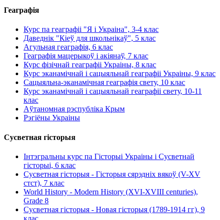
Геаграфія
Курс па геаграфіі "Я і Украіна", 3-4 клас
Даведнік "Кіеў для школьнікаў", 5 клас
Агульная геаграфія, 6 клас
Геаграфія мацерыкоў і акіянаў, 7 клас
Курс фізічнай геаграфіі Украіны, 8 клас
Курс эканамічнай і сацыяльнай геаграфіі Украіны, 9 клас
Сацыяльна-эканамічная геаграфія свету, 10 клас
Курс эканамічнай і сацыяльнай геаграфіі свету, 10-11
клас
Аўтаномная рэспубліка Крым
Рэгіёны Украіны
Сусветная гісторыя
Інтэгральны курс па Гісторыі Украіны і Сусветнай
гісторыі, 6 клас
Сусветная гісторыя - Гісторыя сярэдніх вякоў (V-XV
стст), 7 клас
World History - Modern History (XVI-XVIII centuries),
Grade 8
Сусветная гісторыя - Новая гісторыя (1789-1914 гг), 9
клас