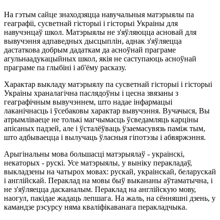
На гэтым сайце знаходзяцца навучальныя матэрыялы па
геаграфіі, сусветнай гісторыі і гісторыі Украіны для
навучэнцаў школ. Матэрыялы не з'яўляюцца асновай для
вывучэння адпаведных дысцыплін, аднак з'яўляецца
дастаткова добрым дадаткам да асноўнай праграме
агульнаадукацыйных школ, якія не саступаюць асноўнай
праграме па глыбіні і аб'ёму расказу.
Характар ​​выкладу матэрыялу па сусветнай гісторыі і гісторыі
Украіны храналагічна паслядоўны і цесна звязаны з
геаграфічным вывучэннем, што надае інфармацыі
лаканічнасць і ўсебаковы характар ​​вывучэння. Вучачыся, Вы
атрымліваеце не толькі магчымасць ўсведамляць карціны
апісаных падзей, але і ўсталёўваць ўзаемасувязь паміж тым,
што адбываецца і вылучаць ўласныя гіпотэзы і абвяржэння.
Арыгінальны мова большасці матэрыялаў - украінскі,
некаторых - рускі. Усе матэрыялы, у выніку перакладаў,
выкладзены на чатырох мовах: рускай, украінскай, беларускай
і англійскай. Пераклад на мовы быў выкананы аўтаматычна, і
не з'яўляецца дасканалым. Пераклад на англійскую мову,
наогул, пакідае жадаць лепшага. На жаль, на сённяшні дзень, у
камандзе рэсурсу няма кваліфікаванага перакладчыка.