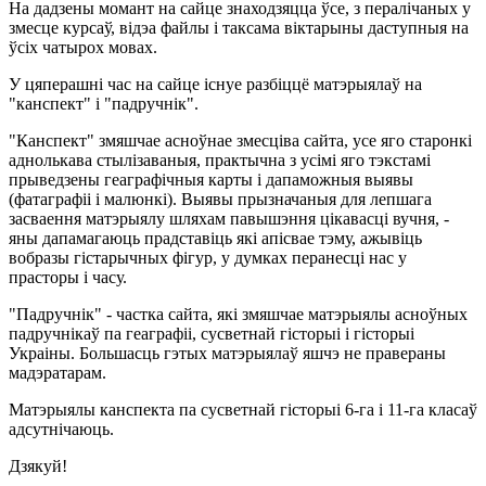
На дадзены момант на сайце знаходзяцца ўсе, з пералічаных у
змесце курсаў, відэа файлы і таксама віктарыны даступныя на
ўсіх чатырох мовах.
У цяперашні час на сайце існуе разбіццё матэрыялаў на
"канспект" і "падручнік".
"Канспект" змяшчае асноўнае змесціва сайта, усе яго старонкі
аднолькава стылізаваныя, практычна з усімі яго тэкстамі
прыведзены геаграфічныя карты і дапаможныя выявы
(фатаграфіі і малюнкі). Выявы прызначаныя для лепшага
засваення матэрыялу шляхам павышэння цікавасці вучня, -
яны дапамагаюць прадставіць які апісвае тэму, ажывіць
вобразы гістарычных фігур, у думках перанесці нас у
прасторы і часу.
"Падручнік" - частка сайта, які змяшчае матэрыялы асноўных
падручнікаў па геаграфіі, сусветнай гісторыі і гісторыі
Украіны. Большасць гэтых матэрыялаў яшчэ не правераны
мадэратарам.
Матэрыялы канспекта па сусветнай гісторыі 6-га і 11-га класаў
адсутнічаюць.
Дзякуй!