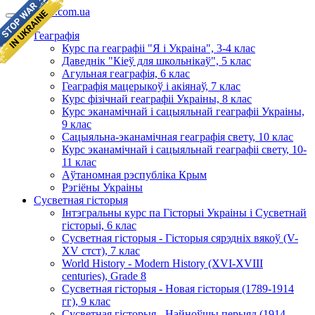
geomap.com.ua
Геаграфія
Курс па геаграфіі "Я і Украіна", 3-4 клас
Даведнік "Кіеў для школьнікаў", 5 клас
Агульная геаграфія, 6 клас
Геаграфія мацерыкоў і акіянаў, 7 клас
Курс фізічнай геаграфіі Украіны, 8 клас
Курс эканамічнай і сацыяльнай геаграфіі Украіны,
9 клас
Сацыяльна-эканамічная геаграфія свету, 10 клас
Курс эканамічнай і сацыяльнай геаграфіі свету, 10-
11 клас
Аўтаномная рэспубліка Крым
Рэгіёны Украіны
Сусветная гісторыя
Інтэгральны курс па Гісторыі Украіны і Сусветнай
гісторыі, 6 клас
Сусветная гісторыя - Гісторыя сярэдніх вякоў (V-
XV стст), 7 клас
World History - Modern History (XVI-XVIII
centuries), Grade 8
Сусветная гісторыя - Новая гісторыя (1789-1914
гг), 9 клас
Сусветная гісторыя - Найноўшы перыяд (1914-