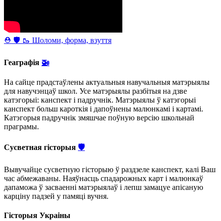
⛑ 🛡 🥾 Шоломи, форма, взуття
Геаграфія
🚁
На сайце прадстаўлены актуальныя навучальныя матэрыялы
для навучэнцаў школ. Усе матэрыялы разбітыя на дзве
катэгорыі: канспект і падручнік. Матэрыялы ў катэгорыі
канспект больш кароткія і дапоўнены малюнкамі і картамі.
Катэгорыя падручнік змяшчае поўную версію школьнай
праграмы.
Сусветная гісторыя
🛡
Вывучайце сусветную гісторыю ў раздзеле канспект, калі Ваш
час абмежаваны. Наяўнасць спадарожных карт і малюнкаў
дапаможа ў засваенні матэрыялаў і лепш замацуе апісаную
карціну падзей у памяці вучня.
Гісторыя Украіны