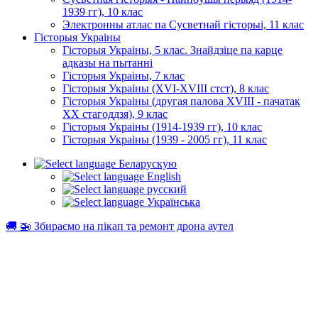
1939 гг), 10 клас
Электронны атлас па Сусветнай гісторыі, 11 клас
Гісторыя Украіны
Гісторыя Украіны, 5 клас. Знайдзіце па карце
адказы на пытанні
Гісторыя Украіны, 7 клас
Гісторыя Украіны (XVI-XVIII стст), 8 клас
Гісторыя Украіны (другая палова XVIII - пачатак
XX стагоддзя), 9 клас
Гісторыя Украіны (1914-1939 гг), 10 клас
Гісторыя Украіны (1939 - 2005 гг), 11 клас
Беларускую
English
русский
Українська
🚚 🚁 Збираємо на пікап та ремонт дрона аутел