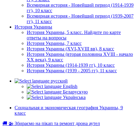
Всемирная история - Новейший период (1914-1939
гг), 10 класс
Всемирная история - Новейший период (1939-2007
гг), 11 класс
История Украины
История Украины, 5 класс. Найдите по карте
ответы на вопросы
История Украины, 7 класс
История Украины (XVI-XVIII вв), 8 класс
История Украины (вторая половина XVIII - начало
XX века), 9 класс
История Украины (1914-1939 гг), 10 класс
История Украины (1939 - 2005 гг), 11 класс
русский
English
Беларускую
Українська
Социальная и экономическая география Украины, 9
класс
🚚 🚁 Збираємо на пікап та ремонт дрона аутел