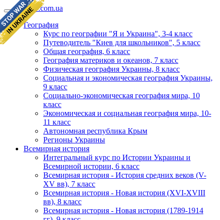
geomap.com.ua
География
Курс по географии "Я и Украина", 3-4 класс
Путеводитель "Киев для школьников", 5 класс
Общая география, 6 класс
География материков и океанов, 7 класс
Физическая география Украины, 8 класс
Социальная и экономическая география Украины,
9 класс
Социально-экономическая география мира, 10
класс
Экономическая и социальная география мира, 10-
11 класс
Автономная республика Крым
Регионы Украины
Всемирная история
Интегральный курс по Истории Украины и
Всемирной истории, 6 класс
Всемирная история - История средних веков (V-
XV вв), 7 класс
Всемирная история - Новая история (XVI-XVIII
вв), 8 класс
Всемирная история - Новая история (1789-1914
гг), 9 класс