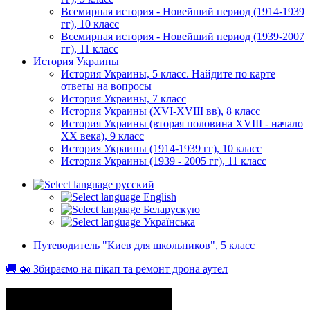
Всемирная история - Новейший период (1914-1939
гг), 10 класс
Всемирная история - Новейший период (1939-2007
гг), 11 класс
История Украины
История Украины, 5 класс. Найдите по карте
ответы на вопросы
История Украины, 7 класс
История Украины (XVI-XVIII вв), 8 класс
История Украины (вторая половина XVIII - начало
XX века), 9 класс
История Украины (1914-1939 гг), 10 класс
История Украины (1939 - 2005 гг), 11 класс
русский
English
Беларускую
Українська
Путеводитель "Киев для школьников", 5 класс
🚚 🚁 Збираємо на пікап та ремонт дрона аутел