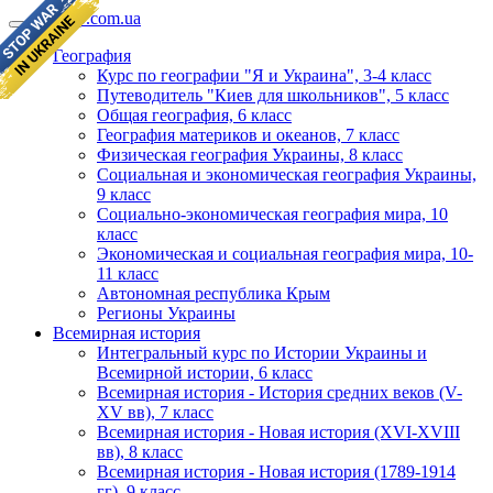
geomap.com.ua
География
Курс по географии "Я и Украина", 3-4 класс
Путеводитель "Киев для школьников", 5 класс
Общая география, 6 класс
География материков и океанов, 7 класс
Физическая география Украины, 8 класс
Социальная и экономическая география Украины,
9 класс
Социально-экономическая география мира, 10
класс
Экономическая и социальная география мира, 10-
11 класс
Автономная республика Крым
Регионы Украины
Всемирная история
Интегральный курс по Истории Украины и
Всемирной истории, 6 класс
Всемирная история - История средних веков (V-
XV вв), 7 класс
Всемирная история - Новая история (XVI-XVIII
вв), 8 класс
Всемирная история - Новая история (1789-1914
гг), 9 класс