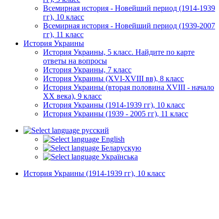
Всемирная история - Новейший период (1914-1939
гг), 10 класс
Всемирная история - Новейший период (1939-2007
гг), 11 класс
История Украины
История Украины, 5 класс. Найдите по карте
ответы на вопросы
История Украины, 7 класс
История Украины (XVI-XVIII вв), 8 класс
История Украины (вторая половина XVIII - начало
XX века), 9 класс
История Украины (1914-1939 гг), 10 класс
История Украины (1939 - 2005 гг), 11 класс
русский
English
Беларускую
Українська
История Украины (1914-1939 гг), 10 класс