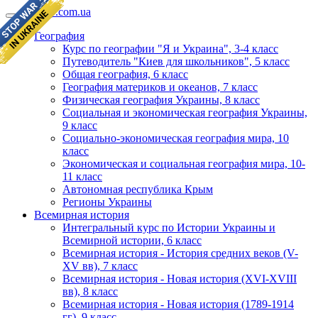
geomap.com.ua
География
Курс по географии "Я и Украина", 3-4 класс
Путеводитель "Киев для школьников", 5 класс
Общая география, 6 класс
География материков и океанов, 7 класс
Физическая география Украины, 8 класс
Социальная и экономическая география Украины,
9 класс
Социально-экономическая география мира, 10
класс
Экономическая и социальная география мира, 10-
11 класс
Автономная республика Крым
Регионы Украины
Всемирная история
Интегральный курс по Истории Украины и
Всемирной истории, 6 класс
Всемирная история - История средних веков (V-
XV вв), 7 класс
Всемирная история - Новая история (XVI-XVIII
вв), 8 класс
Всемирная история - Новая история (1789-1914
гг), 9 класс