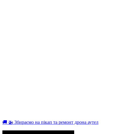
🚚 🚁 Збираємо на пікап та ремонт дрона аутел