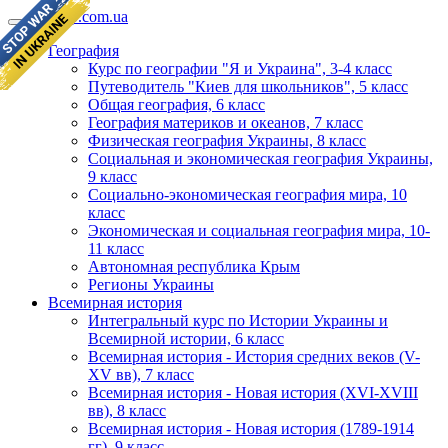
geomap.com.ua
География
Курс по географии "Я и Украина", 3-4 класс
Путеводитель "Киев для школьников", 5 класс
Общая география, 6 класс
География материков и океанов, 7 класс
Физическая география Украины, 8 класс
Социальная и экономическая география Украины,
9 класс
Социально-экономическая география мира, 10
класс
Экономическая и социальная география мира, 10-
11 класс
Автономная республика Крым
Регионы Украины
Всемирная история
Интегральный курс по Истории Украины и
Всемирной истории, 6 класс
Всемирная история - История средних веков (V-
XV вв), 7 класс
Всемирная история - Новая история (XVI-XVIII
вв), 8 класс
Всемирная история - Новая история (1789-1914
гг), 9 класс