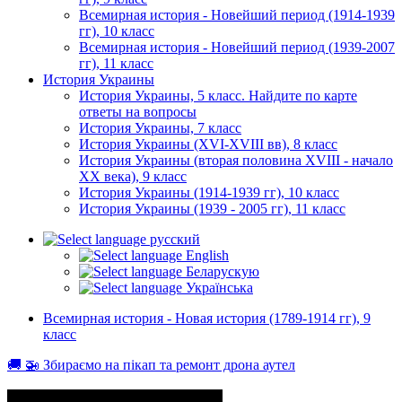
Всемирная история - Новейший период (1914-1939
гг), 10 класс
Всемирная история - Новейший период (1939-2007
гг), 11 класс
История Украины
История Украины, 5 класс. Найдите по карте
ответы на вопросы
История Украины, 7 класс
История Украины (XVI-XVIII вв), 8 класс
История Украины (вторая половина XVIII - начало
XX века), 9 класс
История Украины (1914-1939 гг), 10 класс
История Украины (1939 - 2005 гг), 11 класс
русский
English
Беларускую
Українська
Всемирная история - Новая история (1789-1914 гг), 9
класс
🚚 🚁 Збираємо на пікап та ремонт дрона аутел