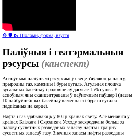
⛑ 🛡 🥾 Шоломи, форма, взуття
Паліўныя і геатэрмальныя
рэсурсы
(канспект)
Асноўнымі паліўнымі рэсурсамі ў свеце з'яўляюцца нафту,
прыродны газ, каменны і буры вугаль. Агульная плошча
вугальных басейнаў і радовішчаў дасягае 15% сушы. У
асноўным яны сканцэнтраваны ў паўночным паўшар'і (назвы
10 найбуйнейшых басейнаў каменнага і бурага вугалю
падпісаныя на карце).
Нафта і газ здабываюць у 80-ці краінах свету. Але менавіта ў
краінах Блізкага і Сярэдняга Усходу засяроджана больш за
палову сусветных разведаных запасаў нафты і траціну
сусветных запасаў газу. Значныя запасы нафты разведаны