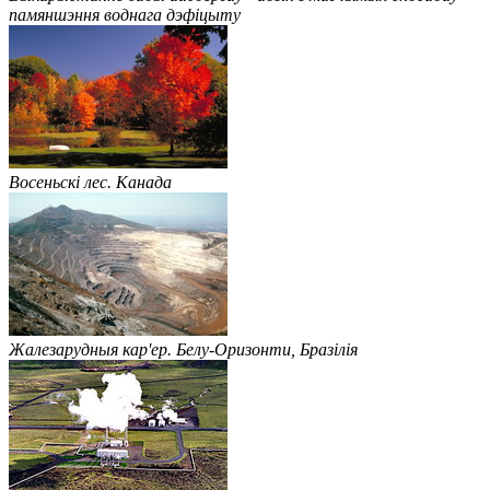
памяншэння воднага дэфіцыту
Восеньскі лес. Канада
Жалезарудныя кар'ер. Белу-Оризонти, Бразілія