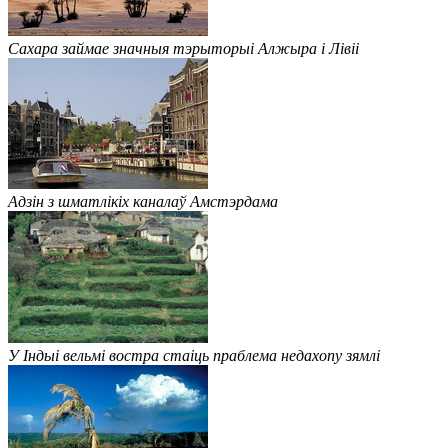
Сахара займае значныя тэрыторыі Алжыра і Лівіі
Адзін з шматлікіх каналаў Амстэрдама
У Індыі вельмі востра стаіць праблема недахопу зямлі