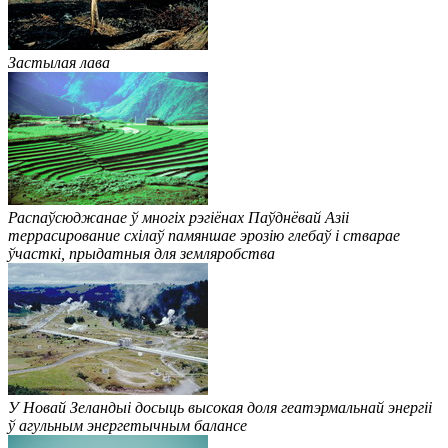
Застылая лава
Распаўсюджанае ў многіх рэгіёнах Паўднёвай Азіі
террасирование схілаў памяншае эрозію глебаў і стварае
ўчасткі, прыдатныя для земляробства
У Новай Зеландыі досыць высокая доля геатэрмальнай энергіі
ў агульным энергетычным балансе