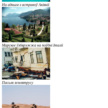
На адным з астравоў Акіяніі
Марское ўзбярэжжа на поўдні Італіі
Пасьля землятрусу