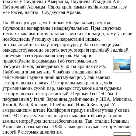
таксама ў Паўднёвай Амерыцы, Паўднёва-Усходняй Азіі,
Паўночнай Афрыцы. Сярод краін самыя вялікія запасы газу
мае Расея, нафты - Саудаўская Аравія.
Паліўныя рэсурсы, як і іншыя мінеральныя рэсурсы,
з'яўляюцца вычарпаны і неаднаўляльных. Пры існуючых
тэмпах выкарыстання іх запасы хутка скончацца, таму ўзнікае
неабходнасць ў пошуку і выкарыстанні іншых,
нетрадыцыйных відаў энергарэсурсаў. Зараз у свеце ўжо
выкарыстоўваюцца энергія ветру, энергія прыліваў і адліваў,
сонечная і геотермальная энергія.
На карце
прадстаўлена інфармацыя і аб геатэрмальных
рэсурсах Зямлі, разведаных ў 50-ты краінах свету.
Найбольш значныя яны ў раёнах з падвышанай
сейсмічнай і вулканічнай актыўнасцю, у так званых
геатэрмальных паясах. Геатэрмальныя крыніцы, якія
ўтрымліваюць сухой пар, выкарыстоўваюць для будынка
геатэрмальных электрастанцый. Першыя ГеоТЭС былі
пабудаваныя ў Італіі. Зараз яны дзейнічаюць у ЗША, Мексіцы,
Японіі, Расіі, Канадзе, Швейцарыі, Новай Зеландыі. У
амерыканскім штаце Каліфорнія працуе наймагутная ў свеце
ГеоТЭС Geysers. Значна шырэй выкарыстоўваецца цяпло
зямных нетраў для цеплазабеспячэння. Так, сталіца Ісландыі
Рэйк'явік, пачынаючы з 1930 г. выкарыстоўвае геатэрмальнай
энергіі ў сістэмах ацяплення.