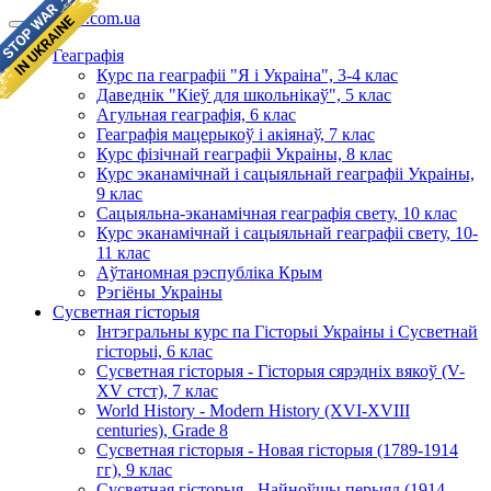
geomap.com.ua
Геаграфія
Курс па геаграфіі "Я і Украіна", 3-4 клас
Даведнік "Кіеў для школьнікаў", 5 клас
Агульная геаграфія, 6 клас
Геаграфія мацерыкоў і акіянаў, 7 клас
Курс фізічнай геаграфіі Украіны, 8 клас
Курс эканамічнай і сацыяльнай геаграфіі Украіны,
9 клас
Сацыяльна-эканамічная геаграфія свету, 10 клас
Курс эканамічнай і сацыяльнай геаграфіі свету, 10-
11 клас
Аўтаномная рэспубліка Крым
Рэгіёны Украіны
Сусветная гісторыя
Інтэгральны курс па Гісторыі Украіны і Сусветнай
гісторыі, 6 клас
Сусветная гісторыя - Гісторыя сярэдніх вякоў (V-
XV стст), 7 клас
World History - Modern History (XVI-XVIII
centuries), Grade 8
Сусветная гісторыя - Новая гісторыя (1789-1914
гг), 9 клас
Сусветная гісторыя - Найноўшы перыяд (1914-