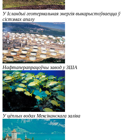
У Ісландыі геотермальная энергія выкарыстоўваецца ў
сістэмах апалу
Нафтаперапрацоўчы завод у ЗША
У цёплых водах Мексіканскага заліва