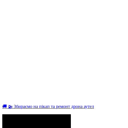
🚚 🚁 Збираємо на пікап та ремонт дрона аутел