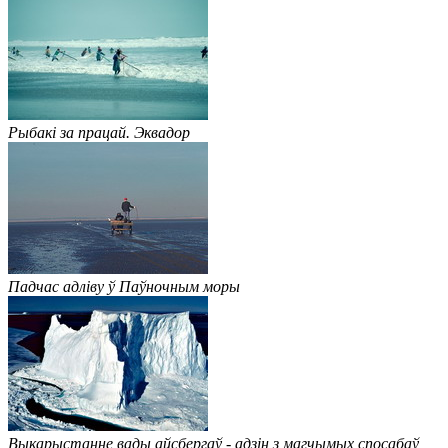
Рыбакі за працай. Эквадор
Падчас адліву ў Паўночным моры
Выкарыстанне вады айсбергаў - адзін з магчымых спосабаў