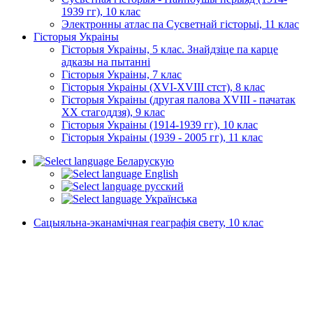
1939 гг), 10 клас
Электронны атлас па Сусветнай гісторыі, 11 клас
Гісторыя Украіны
Гісторыя Украіны, 5 клас. Знайдзіце па карце
адказы на пытанні
Гісторыя Украіны, 7 клас
Гісторыя Украіны (XVI-XVIII стст), 8 клас
Гісторыя Украіны (другая палова XVIII - пачатак
XX стагоддзя), 9 клас
Гісторыя Украіны (1914-1939 гг), 10 клас
Гісторыя Украіны (1939 - 2005 гг), 11 клас
Беларускую
English
русский
Українська
Сацыяльна-эканамічная геаграфія свету, 10 клас