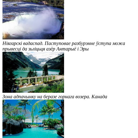
Ніягарскі вадаспад. Паступовае разбурэнне ўступа можа
прывесці да зьліцьця азёр Антарыё і Эры
Зона адпачынку на беразе горнага возера. Канада