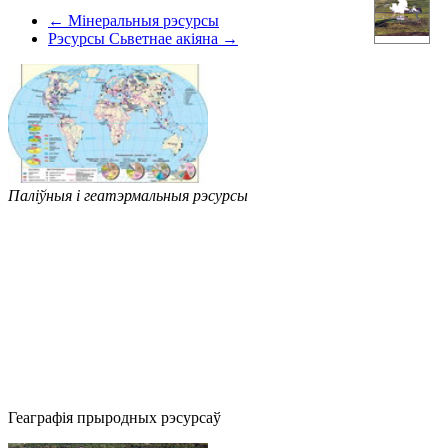
← Мінеральныя рэсурсы
Рэсурсы Сьветнае акіяна →
Паліўныя і геатэрмальныя рэсурсы
Геаграфія прыродных рэсурсаў