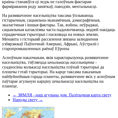
краіны станавіўся ці ледзь не галоўным фактарам
фарміравання роду заняткаў, паводзін, ментальнасці.
На размяшчэнне насельніцтва таксама ўплываюць
гістарычныя, сацыяльна-эканамічныя, дэмаграфічныя,
экалагічныя і іншыя фактары. Так, войны, неўраджаі,
сацыяльныя катаклізмы часта падахвочваюць людзей пакідаць
спрадвечныя тэрыторыі і пасяляцца на новых землях.
Менавіта з гісторыяй рассялення звязана залюднення
узбярэжжаў Паўночнай Амерыкі, Афрыкі, Аўстраліі і
старопромышленных раёнаў Еўропы
Асноўным паказчыкам, якія характарызуюць размяшчэнне
насельніцтва, з'яўляецца
шчыльнасць насельніцтва
-
суадносіны колькасці насельніцтва пэўнай тэрыторыі да
плошчы гэтай тэрыторыі. На карце таксама паказаныя
найбуйнейшыя горада планеты, размяшчэнне якіх у асноўным
паўтарае агульную карціну шчыльнасці насельніцтва на
планеце.
← ЗЯМЛЯ - наш агульны дом. Палітычная карта свету
Народы свету →