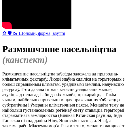
⛑ 🛡 🥾 Шоломи, форма, взуття
Размяшчэнне насельніцтва
(канспект)
Размяшчэнне насельніцтва заўсёды залежала ад прыродна-
кліматычных фактараў. Людзі здаўна сяліліся на тэрыторыях з
больш спрыяльным кліматам, ўрадлівымі землямі, наяўнасцю
рэсурсаў. Гэта давала ім магчымасць уладкаваць жыллё,
атуліць ад непагадзі або дзікіх жывёл, пракарміцца. Такім
чынам, найбольш спрыяльнымі для пражывання з'яўляецца
субтрапічны і ўмераны кліматычныя паясы. Менавіта таму да
найбольш густанаселеных рэгіёнаў свету ставяцца тэрыторыі
старажытнага земляробства (Вялікая Кітайская раўніна, Інда-
Гангская нізіна, даліна Нілу, Японскія выспы, а. Ява), а
таксама раён Міжземнамор'я. Разам з тым, менавіта ландшафт