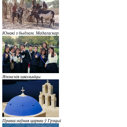
Юнакі з быдлам. Мадагаскар
Японскія школьніцы
Праваслаўная царква ў Грэцыі