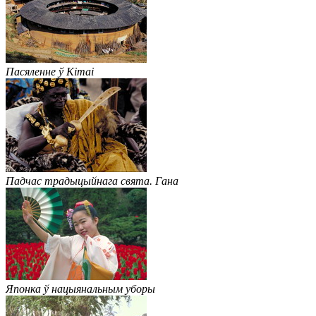
Пасяленне ў Кітаі
Падчас традыцыйнага свята. Гана
Японка ў нацыянальным уборы