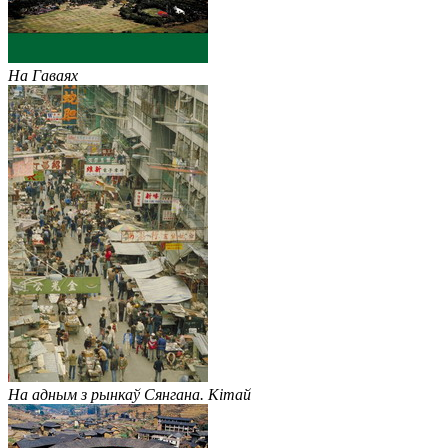
На Гаваях
На адным з рынкаў Сянгана. Кітай