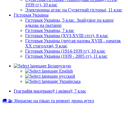
1939 гг), 10 клас
Электронны атлас па Сусветнай гісторыі, 11 клас
Гісторыя Украіны
Гісторыя Украіны, 5 клас. Знайдзіце па карце
адказы на пытанні
Гісторыя Украіны, 7 клас
Гісторыя Украіны (XVI-XVIII стст), 8 клас
Гісторыя Украіны (другая палова XVIII - пачатак
XX стагоддзя), 9 клас
Гісторыя Украіны (1914-1939 гг), 10 клас
Гісторыя Украіны (1939 - 2005 гг), 11 клас
Беларускую
English
русский
Українська
Геаграфія мацерыкоў і акіянаў, 7 клас
🚚 🚁 Збираємо на пікап та ремонт дрона аутел