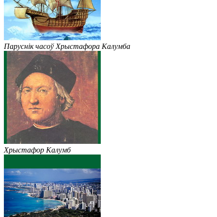
Паруснік часоў Хрыстафора Калумба
Хрыстафор Калумб