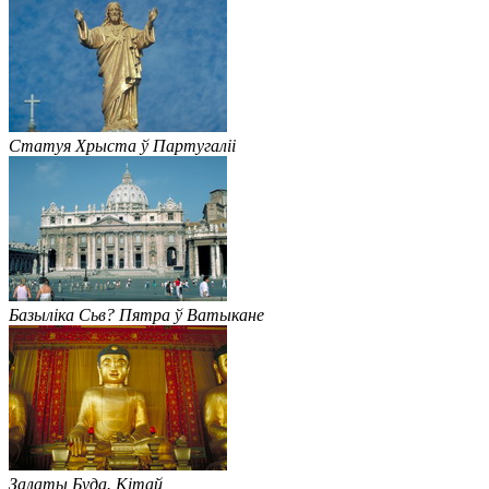
Статуя Хрыста ў Партугаліі
Базыліка Сьв? Пятра ў Ватыкане
Залаты Буда. Кітай