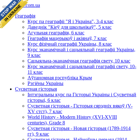
geomap.com.ua
Геаграфія
Курс па геаграфіі "Я і Украіна", 3-4 клас
Даведнік "Кіеў для школьнікаў", 5 клас
Агульная геаграфія, 6 клас
Геаграфія мацерыкоў і акіянаў, 7 клас
Курс фізічнай геаграфіі Украіны, 8 клас
Курс эканамічнай і сацыяльнай геаграфіі Украіны,
9 клас
Сацыяльна-эканамічная геаграфія свету, 10 клас
Курс эканамічнай і сацыяльнай геаграфіі свету, 10-
11 клас
Аўтаномная рэспубліка Крым
Рэгіёны Украіны
Сусветная гісторыя
Інтэгральны курс па Гісторыі Украіны і Сусветнай
гісторыі, 6 клас
Сусветная гісторыя - Гісторыя сярэдніх вякоў (V-
XV стст), 7 клас
World History - Modern History (XVI-XVIII
centuries), Grade 8
Сусветная гісторыя - Новая гісторыя (1789-1914
гг), 9 клас
Сусветная гісторыя - Найноўшы перыяд (1914-