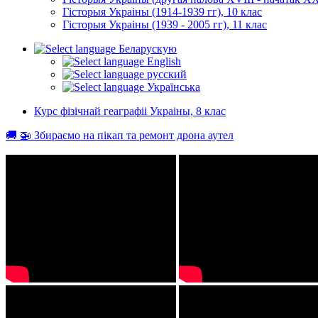
Гісторыя Украіны (1914-1939 гг), 10 клас
Гісторыя Украіны (1939 - 2005 гг), 11 клас
Беларускую
English
русский
Українська
Курс фізічнай геаграфіі Украіны, 8 клас
🚚 🚁 Збираємо на пікап та ремонт дрона аутел