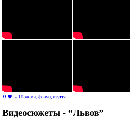
⛑ 🛡 🥾 Шоломи, форма, взуття
Видеосюжеты - “Львов”