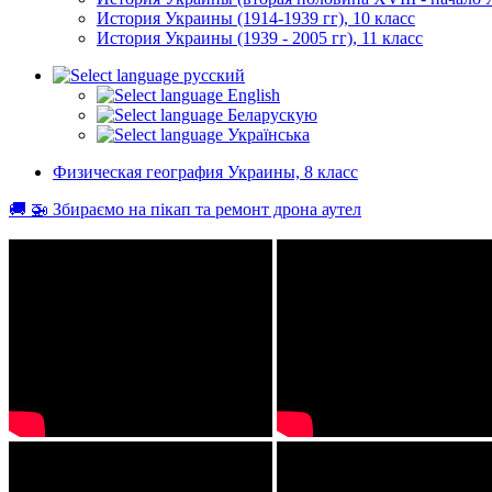
История Украины (1914-1939 гг), 10 класс
История Украины (1939 - 2005 гг), 11 класс
русский
English
Беларускую
Українська
Физическая география Украины, 8 класс
🚚 🚁 Збираємо на пікап та ремонт дрона аутел