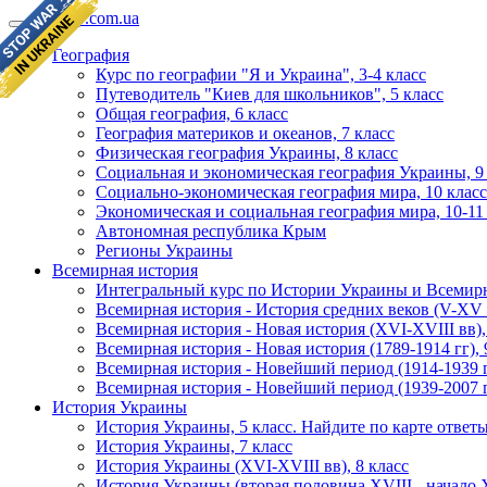
geomap.com.ua
География
Курс по географии "Я и Украина", 3-4 класс
Путеводитель "Киев для школьников", 5 класс
Общая география, 6 класс
География материков и океанов, 7 класс
Физическая география Украины, 8 класс
Социальная и экономическая география Украины, 9
Социально-экономическая география мира, 10 класс
Экономическая и социальная география мира, 10-11
Автономная республика Крым
Регионы Украины
Всемирная история
Интегральный курс по Истории Украины и Всемирн
Всемирная история - История средних веков (V-XV в
Всемирная история - Новая история (XVI-XVIII вв),
Всемирная история - Новая история (1789-1914 гг), 
Всемирная история - Новейший период (1914-1939 гг
Всемирная история - Новейший период (1939-2007 гг
История Украины
История Украины, 5 класс. Найдите по карте ответ
История Украины, 7 класс
История Украины (XVI-XVIII вв), 8 класс
История Украины (вторая половина XVIII - начало X