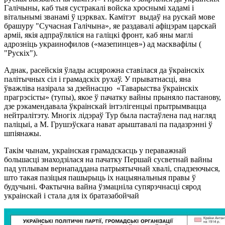
Галічыны, каб тыя сустракалі войска хроснымі хадамі і
вітальнымі званамі ў цэрквах. Камітэт выдаў на рускай мове
брашуру "Сучасная Галічына», яе раздавалі афіцэрам царскай
арміі, якія адпраўляліся на галіцкі фронт, каб яны маглі
адрозніць украинофилов («мазепинцев») ад масквафілы (
"Рускіх").
Аднак, расейскія ўлады асцярожна ставілася да ўкраінскіх
палітычных сіл і грамадскіх рухаў. У прыватнасці, яна
ўважліва назірала за дзейнасцю «Таварыства ўкраінскіх
прагрэсісты» (тупы), якое ў пачатку вайны прыняло пастанову,
дзе рэкамендавала ўкраінскай інтэлігенцыі прытрымвацца
нейтралітэту. Многіх лідэраў Тур была пастаўлена пад нагляд
паліцыі, а М. Грушэўскага нават арыштавалі па падазрэнні ў
шпіянажы.
Такім чынам, украінская грамадскасць у пераважнай
большасці знаходзілася на пачатку Першай сусветнай вайны
пад уплывам вернападдана патрыятычнай хвалі, спадзеючыся,
што такая пазіцыя пашырыць іх нацыянальныя правы ў
будучыні. Фактычна вайна ўзмацніла супярэчнасці сярод
украінскай і стала для іх братазабойчай