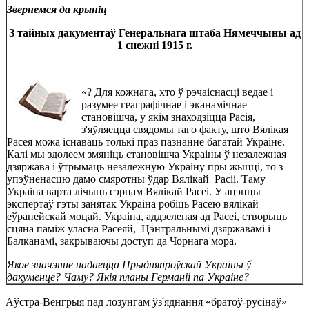
Звернемся да крыніц
З тайных дакументаў Генеральнага штаба Нямеччыны ад
1 снежні 1915 г.
«? Для кожнага, хто ў рэчаіснасці ведае і
разумее геаграфічнае і эканамічнае
становішча, у якім знаходзіцца Расія,
з'яўляецца свядомы таго факту, што Вялікая
Расея можа існаваць толькі праз пазнанне багатай Украіне.
Калі мы здолеем змяніць становішча Украіны ў незалежная
дзяржава і ўтрымаць незалежную Украіну пры жыцці, то з
упэўненасцю дамо смяротны ўдар Вялікай Расіі. Таму
Украіна варта лічыць сэрцам Вялікай Расеі. У ацэнцы
экспертаў гэты занятак Украіна робіць Расею вялікай
еўрапейскай моцай. Украіна, аддзеленая ад Расеі, створыць
сцяна паміж уласна Расеяй, Цэнтральнымі дзяржавамі і
Балканамі, закрываючы доступ да Чорнага мора.
Якое значэнне надаецца Прыдняпроўскай Украіны ў
дакуменце? Чаму? Якія планы Германіі па Украіне?
Аўстра-Венгрыя пад лозунгам ўз'яднання «братоў-русінаў»