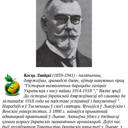
Косць Лявіцкі
(1859-1941) - палітычны,
дзяржаўны, грамадскі дзеяч, аўтар навуковых прац
"Гісторыя вызваленчых барацьбы галіцкіх
Украінская з часу вайны 1914-1918 "," Вялікі зрыў.
Да гісторыі ўкраінскай дзяржаўнасці ад сакавіка да
лістападзе 1918 года на падставе успамінаў і дакументаў ".
Нарадзіўся ў Тисменицы ў сям'і святара. Вучыўся ў Львоўскім і
Венскім універсітэтах. З 1890 г. займаўся прыватнай
адвакацкай практыкай ў Львове. Актыўна ўдзел у дзейнасці
цэлага шэрагу ўкраінскіх эканамічных арганізацый. Доўгі час
быў прэзідэнтам Таварыства ўкраінскіх юрыстаў у Львове, з