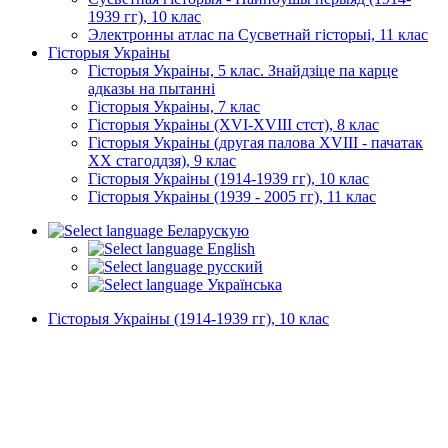
1939 гг), 10 клас
Электронны атлас па Сусветнай гісторыі, 11 клас
Гісторыя Украіны
Гісторыя Украіны, 5 клас. Знайдзіце па карце
адказы на пытанні
Гісторыя Украіны, 7 клас
Гісторыя Украіны (XVI-XVIII стст), 8 клас
Гісторыя Украіны (другая палова XVIII - пачатак
XX стагоддзя), 9 клас
Гісторыя Украіны (1914-1939 гг), 10 клас
Гісторыя Украіны (1939 - 2005 гг), 11 клас
Беларускую
English
русский
Українська
Гісторыя Украіны (1914-1939 гг), 10 клас