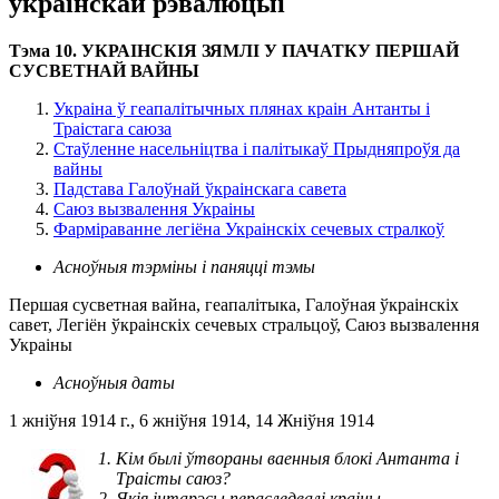
украінскай рэвалюцыі
Тэма 10. УКРАІНСКІЯ ЗЯМЛІ У ПАЧАТКУ ПЕРШАЙ
СУСВЕТНАЙ ВАЙНЫ
Украіна ў геапалітычных плянах краін Антанты і
Траістага саюза
Стаўленне насельніцтва і палітыкаў Прыдняпроўя да
вайны
Падстава Галоўнай ўкраінскага савета
Саюз вызвалення Украіны
Фарміраванне легіёна Украінскіх сечевых стралкоў
Асноўныя тэрміны і паняцці тэмы
Першая сусветная вайна, геапалітыка, Галоўная ўкраінскіх
савет, Легіён ўкраінскіх сечевых стральцоў, Саюз вызвалення
Украіны
Асноўныя даты
1 жніўня 1914 г., 6 жніўня 1914, 14 Жніўня 1914
Кім былі ўтвораны ваенныя блокі Антанта і
Траісты саюз?
Якія інтарэсы пераследвалі краіны,