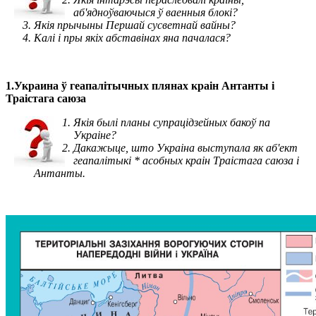
аб'ядноўваючыся ў ваенныя блокі?
Якія прычыны Першай сусветнай вайны?
Калі і пры якіх абставінах яна пачалася?
1.Украина ў геапалітычных плянах краін Антанты і
Траістага саюза
Якія былі планы супрацідзейных бакоў па
Украіне?
Дакажыце, што Украіна выступала як аб'ект
геапалітыкі * асобных краін Траістага саюза і
Антанты.