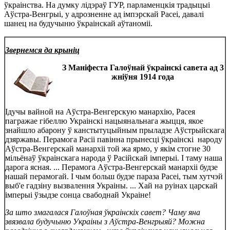
ўкраінства. На думку лідэраў ГУР, парламенцкія традыцыі
Аўстра-Венгрыі, у адрозненне ад імпэрскай Расеі, давалі
шанец на будучыню ўкраінскай аўтаноміі.
Звернемся да крыніц
З Маніфеста Галоўнай ўкраінскі савета ад 3
жніўня 1914 года
Ідучы вайной на Аўстра-Венгерскую манархію, Расея
пагражае гібеллю Украінскі нацыянальнага жыцця, якое
знайшло абарону ў канстытуцыйным прыладзе Аўстрыйскага
дзяржавы. Перамога Расіі павінна прынесці ўкраінскі народу
Аўстра-Венгерскай манархіі той жа ярмо, у якім стогне 30
мільёнаў ўкраінскага народа ў Расійскай імперыі. І таму наша
дарога ясная. ... Перамога Аўстра-Венгерскай манархіі будзе
нашай перамогай. І чым больш будзе параза Расеі, тым хутчэй
выб'е гадзіну вызвалення Украіны. ... Хай на руінах царскай
імперыі ўзыдзе сонца свабоднай Украіне!
За што змагалася Галоўная ўкраінскіх савет? Чаму яна
звязвала будучыню Украіны з Аўстра-Венгрыяй? Можна