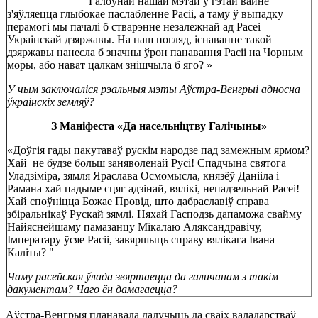
"Галоўнай нашай мэтай у гэтай вайне
з'яўляецца глыбокае паслабленне Расіі, а таму ў выпадку
перамогі мы пачалі б стварэнне незалежнай ад Расеі
Украінскай дзяржавы. На наш погляд, існаванне такой
дзяржавы нанесла б значны ўрон панавання Расіі на Чорным
моры, або нават цалкам знішчыла б яго? »
У чым заключаліся рэальныя мэты Аўстра-Венгрыі адносна
ўкраінскіх земляў?
З Маніфеста «Да насельніцтву Галічыны»
«Доўгія гады пакутаваў рускім народзе пад замежным ярмом?
Хай не будзе больш заняволенай Русі! Спадчына святога
Уладзіміра, зямля Яраслава Осмомысла, князёў Данііла і
Рамана хай падыме сцяг адзінай, вялікі, непадзельнай Расеі!
Хай споўніцца Божае Провід, што дабраславіў справа
збіральнікаў Рускай зямлі. Няхай Гасподзь дапаможа свайму
Найяснейшаму памазанцу Мікалаю Аляксандравічу,
Імператару ўсяе Расіі, завяршыць справу вялікага Івана
Каліты? "
Чаму расейская ўлада звяртаецца да галичанам з такім
дакументам? Чаго ён дамагаецца?
Аўстра-Венгрыя планавала далучыць да сваіх валадарстваў