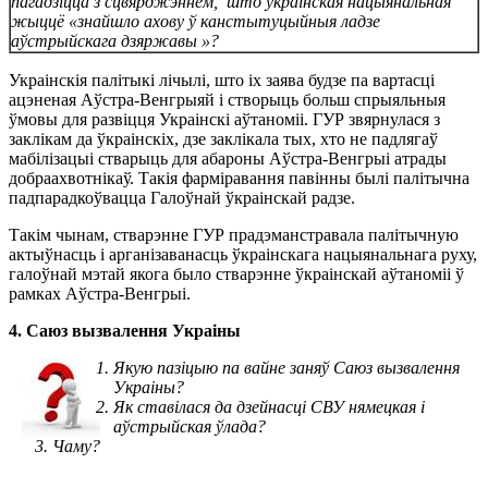
пагадзіцца з сцвярджэннем, што ўкраінская нацыянальная
жыццё «знайшло ахову ў канстытуцыйныя ладзе
аўстрыйскага дзяржавы »?
Украінскія палітыкі лічылі, што іх заява будзе па вартасці
ацэненая Аўстра-Венгрыяй і створыць больш спрыяльныя
ўмовы для развіцця Украінскі аўтаноміі. ГУР звярнулася з
заклікам да ўкраінскіх, дзе заклікала тых, хто не падлягаў
мабілізацыі стварыць для абароны Аўстра-Венгрыі атрады
добраахвотнікаў. Такія фарміравання павінны былі палітычна
падпарадкоўвацца Галоўнай ўкраінскай радзе.
Такім чынам, стварэнне ГУР прадэманстравала палітычную
актыўнасць і арганізаванасць ўкраінскага нацыянальнага руху,
галоўнай мэтай якога было стварэнне ўкраінскай аўтаноміі ў
рамках Аўстра-Венгрыі.
4. Саюз вызвалення Украіны
Якую пазіцыю па вайне заняў Саюз вызвалення
Украіны?
Як ставілася да дзейнасці СВУ нямецкая і
аўстрыйская ўлада?
Чаму?