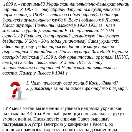
1899 г. - старшынёй Украінскай нацыянальна-дэмакратычнай
партыі. У 1907 г. - быў абраны дэпутатам аўстрыйскага
парламента, у 1908г. - галіцкага сойма; кіраваў дзейнасцю
ўкраінскі парламенцкага клуба ў Вене і соймавых ў Львове.
Пасля акупацыі Галічыны палякамі ў 1920-1923 гг - член
замежнага ўрада Дыктатара Е. Петрушевича. У 1924 г.
вярнуўся ў Галіцыю, дзе працягваў грамадскую і навуковую
дзейнасць. У 20-х - 30-х гадах узначальваў Саюз украінскіх
адвакатаў; быў рэдактарам выдання «Жыццё і права»,
дырэктарам Цэнтрабанка. Пасля акупацыі Заходняй Украіны
савецкімі войскамі ў 1939 г. быў арыштаваны органамі НКУС,
але праз 2 гады - звольнены. У ліпені 1941 г. стаў
заснавальнікам і старшынёй Украінскага нацыянальнага
савета. Памёр у Львове ў 1941 г.
Чаму прысвяціў сваё жыццё Косць Лявіцкі?
Дакажыце гэта на аснове фактаў яго біяграфіі.
ГУР мела мэтай вызначэння агульнага напрамкі ўкраінскай
палітыкі па Аўстра-Венгрыі і развіцця нацыянальнага руху ва
ўмовах вайны. Пасля доўгіх спрэчак Савет вырашыў
падтрымаць Аўстра-Венгрыю ў канфлікце з Расеяй, бо
апошняя праводзіла жорсткую палітыку па дачыненні да