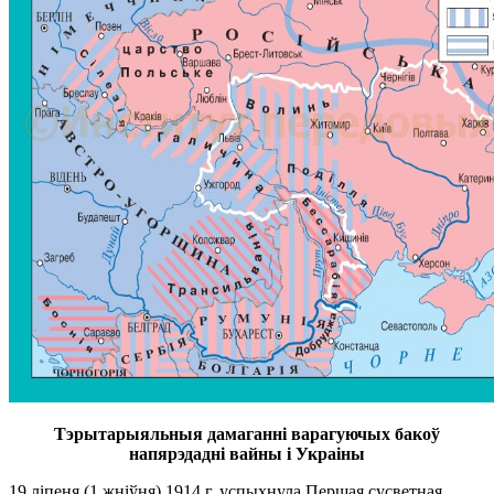
Тэрытарыяльныя дамаганні варагуючых бакоў
напярэдадні вайны і Украіны
19 ліпеня (1 жніўня) 1914 г. успыхнула Першая сусветная