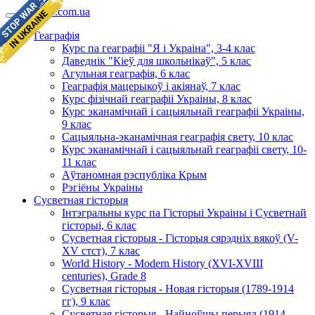
geomap.com.ua
Геаграфія
Курс па геаграфіі "Я і Украіна", 3-4 клас
Даведнік "Кіеў для школьнікаў", 5 клас
Агульная геаграфія, 6 клас
Геаграфія мацерыкоў і акіянаў, 7 клас
Курс фізічнай геаграфіі Украіны, 8 клас
Курс эканамічнай і сацыяльнай геаграфіі Украіны,
9 клас
Сацыяльна-эканамічная геаграфія свету, 10 клас
Курс эканамічнай і сацыяльнай геаграфіі свету, 10-
11 клас
Аўтаномная рэспубліка Крым
Рэгіёны Украіны
Сусветная гісторыя
Інтэгральны курс па Гісторыі Украіны і Сусветнай
гісторыі, 6 клас
Сусветная гісторыя - Гісторыя сярэдніх вякоў (V-
XV стст), 7 клас
World History - Modern History (XVI-XVIII
centuries), Grade 8
Сусветная гісторыя - Новая гісторыя (1789-1914
гг), 9 клас
Сусветная гісторыя - Найноўшы перыяд (1914-