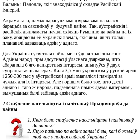
Валынь і Падолле, якія знаходзіліся ў складзе Расійскай
імперыі.
Акрамя таго, паміж варагуючымі дзяржавамі пачалася
барацьба за саюзнікаў у будучай вайне. Так, аўстрыйскія і
расійскія дыпламаты пачалі схіляць Румынію да вайны на іх
баку, абяцаючы ёй ўкраінскія землі, якія яны яшчэ толькі
планавалі адваяваць адзін у аднаго.
Для Украіны сусветная вайна мела ўдвая трагічны сэнс.
Адзіны народ пры адсутнасці ўласнага дзяржавы, што
абараняла б яго канкрэтныя інтарэсы, апынуўся ў двух
супрацьстаяць лагерах. Каля 3,5 млн ўкраінскім ў рускай арміі
і 250-300 тыс у аўстрыйскай арміі змагаліся і паміралі за
чужыя для іх інтарэсы. Але горшым было тое, што дзеці
аднаго і таго ж народа, падзеленага паміж двума імперыямі,
вымушаныя былі забіваць адзін аднаго.
2 Стаўленне насельніцтва і палітыкаў Прыдняпроўя да
вайны
Якім было стаўленне насельніцтва і палітыкаў
да вайны?
Якую пазіцыю па вайне занялі б вы, калі б жылі ў
той час у подроссийской Ўкраіны?