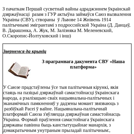
З пачаткам Першай сусветнай вайны адраджэннем ўкраінскай
дзяржаўнасці разам з ГУР актыўна займаўся Саюз вызвалення
Украіны (СВУ), створаны ў Львове 14 Жнівень 1914
палітычнымі эмігрантамі з подроссийской Украіна (Д. Данцаў,
В. Дарашэнка, А. Жук, М. Залізняка М. Меленевский,
О.Скоропис-Йолтуховский і інш)
Звернемся да крыніц
З праграмнага дакумента СВУ «Наша
платформа»
У Саюзе прадстаўлены ўсе тыя палітычныя кірункі, якія
стаяць на пазіцыі дзяржаўнай самастойнасці ўкраінскага
народа, а рэалізацыю сваіх нацыянальна-палітычных і
эканамічных памкненняў у дадзены момант звязваюць з
разбіўкай Расеі ў вайне. Нацыянальна-палітычнай
платформай Саюза з'яўляецца дзяржаўная самастойнасць
Украіна. Формай праўлення самастойнага ўкраінскага
дзяржавы павінна быць канстытуцыйнае манархія, з
дэмакратычным унутраным прыладай палітычным:,