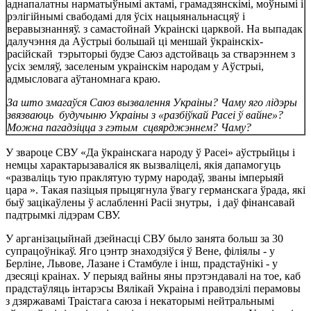
аднапалатны нарматыўнымі актамі, грамадзянскімі, моўнымі і
рэлігійнымі свабодамі для ўсіх нацыянальнасцяў і
веравызнанняў. з самастойнай Украінскі царквой. На выпадак
далучэння да Аўстрыі большай ці меншай ўкраінскіх-
расійскай тэрыторыі будзе Саюз адстойваць за стварэннем з
усіх земляў, заселеным украінскім народам у Аўстрыі,
адмысловага аўтаномнага краю.
За што змагаўся Саюз вызвалення Украіны? Чаму яго лідэры
звязваюць будучыню Украіны з «разбіўкай Расеі ў вайне»?
Можна пагадзіцца з гэтым сцвярджэннем? Чаму?
У звароце СВУ «Да ўкраінскага народу ў Расеі» аўстрыйцы і
немцы характарызаваліся як вызваліцелі, якія дапамогуць
«разваліць тую праклятую турму народаў, званы імперыяй
цара ». Такая пазіцыя прыцягнула ўвагу германскага ўрада, які
быў зацікаўлены ў аслабленні Расіі знутры, і даў фінансавай
падтрымкі лідэрам СВУ.
У арганізацыйнай дзейнасці СВУ было занята больш за 30
супрацоўнікаў. Яго цэнтр знаходзіўся ў Вене, філіялы - у
Берліне, Львове, Лазане і Стамбуле і інш, прадстаўнікі - у
дзесяці краінах. У перыяд вайны яны прэтэндавалі на тое, каб
прадстаўляць інтарэсы Вялікай Украіна і праводзілі перамовы
з дзяржавамі Траістага саюза і некаторымі нейтральнымі