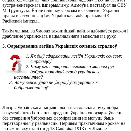
аўстра-венгерскага імперыялізму. Адмоўна паставіўся да СВУ
М. Грушэўскі. Ён не палічыў Саюзам вызвалення Украіны
правы выступаць ад імя Украінская, якія пражывалі ў
Расійскай імперыі.
Такім чынам, ва ўмовах захопніцкай вайны адбываўся раскол і
драбленне ўкраінскага нацыянальнага вызвольнага руху.
5. Фарміраванне легіёна Украінскіх сечевых стралкоў
Як быў сфармаваны легіён Украінскіх сечевых
стральцоў
Чаму яго стварэнне выклікала масавы рух
добраахвотнікаў сярод украінскага
насельніцтва?
Чаму венскі ўрад не ўзброіў ўсіх украінскіх
добраахвотнікаў?
Лідэры ўкраінскага нацыянальна-вызвольнага руху добра
разумелі, што іх планы адрадзіць ўкраінскую дзяржаўнасць
без стварэння ўзброеных фарміравання не могуць быць
ператвораныя ў рэальнасць. Першым практычным крокам на
гэтым шляху сталі сход 18 Сакавіка 1913 г. у Львове