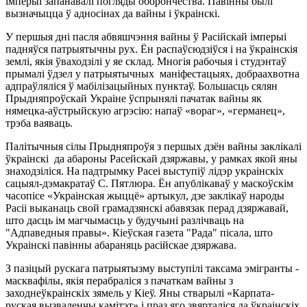
імперыі запанавалі погляды оборончества. Павінны былі
вызначыцца ў адносінах да вайны і ўкраінскі.
У першыя дні пасля абвяшчэння вайны ў Расійскай імперыі
падняўся патрыятычны рух. Ён распаўсюдзіўся і на ўкраінскія
землі, якія ўваходзілі у яе склад. Многія рабочыя і студэнтаў
прымалі ўдзел у патрыятычных маніфестацыях, добраахвотна
адпраўляліся ў мабілізацыйных пунктаў. Большасць сялян
Прыдняпроўскай Украіне ўспрынялі пачатак вайны як
нямецка-аўстрыйскую агрэсію: напаў «вораг», «германец»,
трэба ваяваць.
Палітычныя сілы Прыдняпроўя з першых дзён вайны заклікалі
ўкраінскі да абароны Расейскай дзяржавы, у рамках якой яны
знаходзіліся. На падтрымку Расеі выступіў лідэр украінскіх
сацыял-дэмакратаў С. Пятлюра. Ён апублікаваў у маскоўскім
часопісе «Украінская жыццё» артыкул, дзе заклікаў народы
Расіі выканаць свой грамадзянскі абавязак перад дзяржавай,
што дасць ім магчымасць у будучыні разлічваць на
"Адпаведныя правы». Кіеўская газета "Рада" пісала, што
Украінскі павінны абараняць расійскае дзяржава.
З пазіцый рускага патрыятызму выступілі таксама эмігранты -
масквафілы, якія перабраліся з пачаткам вайны з
заходнеўкраінскіх зямель у Кіеў. Яны стварылі «Карпата-
руская вызваленчы камітэт» і праз яго звярталіся да ўкраінскіх