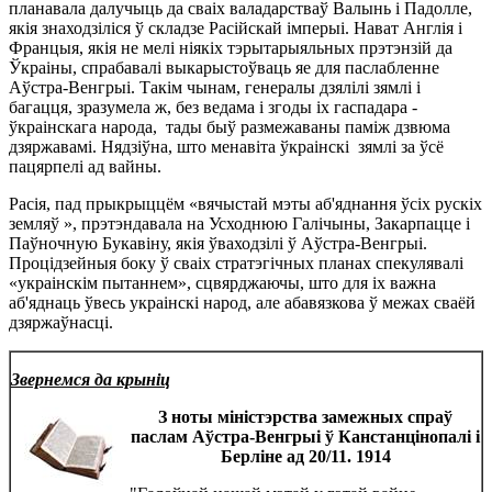
планавала далучыць да сваіх валадарстваў Валынь і Падолле,
якія знаходзіліся ў складзе Расійскай імперыі. Нават Англія і
Францыя, якія не мелі ніякіх тэрытарыяльных прэтэнзій да
Ўкраіны, спрабавалі выкарыстоўваць яе для паслабленне
Аўстра-Венгрыі. Такім чынам, генералы дзялілі зямлі і
багацця, зразумела ж, без ведама і згоды іх гаспадара -
ўкраінскага народа, тады быў размежаваны паміж дзвюма
дзяржавамі. Нядзіўна, што менавіта ўкраінскі зямлі за ўсё
пацярпелі ад вайны.
Расія, пад прыкрыццём «вячыстай мэты аб'яднання ўсіх рускіх
земляў », прэтэндавала на Усходнюю Галічыны, Закарпацце і
Паўночную Букавіну, якія ўваходзілі ў Аўстра-Венгрыі.
Процідзейныя боку ў сваіх стратэгічных планах спекулявалі
«украінскім пытаннем», сцвярджаючы, што для іх важна
аб'яднаць ўвесь украінскі народ, але абавязкова ў межах сваёй
дзяржаўнасці.
Звернемся да крыніц
З ноты міністэрства замежных спраў
паслам Аўстра-Венгрыі ў Канстанцінопалі і
Берліне ад 20/11. 1914