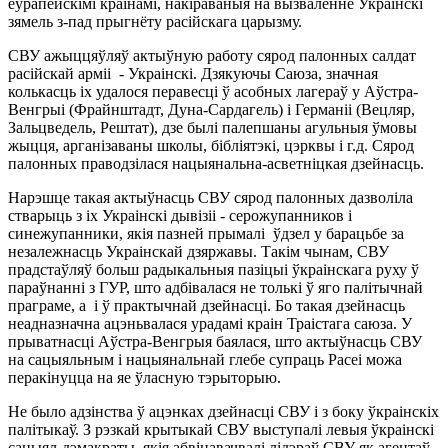
еўрапейскімі краінамі, накіраваныя на вызваленне Украінскі
зямель з-пад прыгнёту расійскага царызму.
СВУ ажыццяўляў актыўную работу сярод палонных салдат
расійскай арміі - Украінскі. Дзякуючы Саюза, значная
колькасць іх удалося перавесці ў асобных лагераў у Аўстра-
Венгрыі (Фрайнштадт, Дуна-Сардагель) і Германіі (Вецляр,
Зальцведель, Рештат), дзе былі палепшаны агульныя ўмовы
жыцця, арганізаваны школы, бібліятэкі, цэрквы і г.д. Сярод
палонных праводзілася нацыянальна-асветніцкая дзейнасць.
Нарэшце такая актыўнасць СВУ сярод палонных дазволіла
стварыць з іх Украінскі дывізіі - серожупанников і
синежупанники, якія пазней прымалі ўдзел у барацьбе за
незалежнасць Украінскай дзяржавы. Такім чынам, СВУ
прадстаўляў больш радыкальныя пазіцыі ўкраінскага руху ў
параўнанні з ГУР, што адбівалася не толькі ў яго палітычнай
праграме, а і ў практычнай дзейнасці. Бо такая дзейнасць
неадназначна ацэньвалася урадамі краін Траістага саюза. У
прыватнасці Аўстра-Венгрыя баялася, што актыўнасць СВУ
на сацыяльным і нацыянальнай глебе супраць Расеі можа
перакінуцца на яе ўласную тэрыторыю.
Не было адзінства ў ацэнках дзейнасці СВУ і з боку ўкраінскіх
палітыкаў. З рэзкай крытыкай СВУ выступалі левыя ўкраінскі
сацыял-дэмакраты, якія абвінавачвалі лідэраў СВУ як агентаў