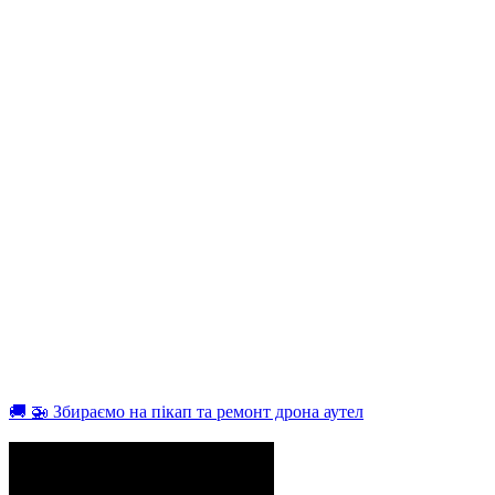
🚚 🚁 Збираємо на пікап та ремонт дрона аутел