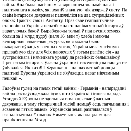
вайна. Яна была лагічным завяршэннем эканамічнага і
палітычнага крызісу, які ахапіў значную лік дзяржаў свету. Па
сваім інтарэсам дзяржавы падзяліліся на два супрацідзейных
блока: Траісты саюз і Антанту. Праз сваё геапалітычнае
становішча Украіны непазбежна станавілася зонай інтарэсаў
варагуючых бакоў. Вырабляючы толькі ў пад рускіх землях
больш за 1 млрд пудоў (каля 16 млн т) хлеба і маючы
велізарныя чалавечыя рэсурсы, якія можна было
выкарыстоўваць у ваенных мэтах, Украіна мела магічную
прывабную сілу для ўсіх ваюючых ў гэтым рэгіёне сіл - ад
аўстрыйскага і нямецкага урадаў да расейскіх бальшавікоў.
Пры гэтым інтарэсы ўласна ўкраінскі насельніцтва наогул не
ўлічваліся. Як казаў І. Франка: «... на шахматнай дошцы
палітыкі Еўропы ўкраінскі не з'яўляецца нават нікчэмным
пешкай ».
Галоўны гулец на палях гэтай вайны - Германія - напярэдадні
вайны распаўсюджвала ідэю, што ўкраінскі і іншыя народы
Усходняй Еўропы не здольныя ствараць свае ўласныя
дзяржавы, а таму гістарычнай місіяй немцаў ёсць паглынання і
асваення гэтых зямель. Ўкраінскія землі разглядалася ў
геапалітычных * планах Нямеччыны як плацдарм для
пранікнення на Усход.