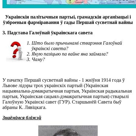
Украінскія палітычныя партыі, грамадскія арганізацыі і
ўзброеныя фарміравання ў гады Першай сусветнай вайны
3. Падстава Галоўнай ўкраінскага савета
Што было прычынамі стварэння Галоўнай
ўкраінскі савета?
Якую пазіцыю па вайне яна займала?
Чаму?
У пачатку Першай сусветнай вайны - 1 жніўня 1914 года ў
Львове лідэры трох украінскіх партый (Украінская
нацыянальна-дэмакратычная партыя, Украінская радыкальная
партыя, Украінская сацыял-дэмакратычная партыя) стварылі
Галоўную Украінскі савет (ГУР). Старшынёй Савета быў
абраны К. Лявіцкага.
Знаёмімся бліжэй