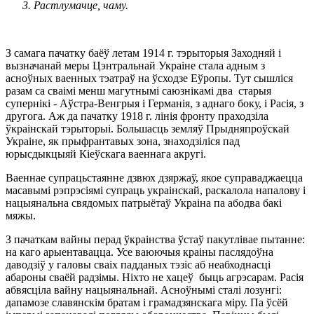
Растлумачце, чаму.
З самага пачатку баёў летам 1914 г. тэрыторыя Заходняй і
вызначанай меры Цэнтральнай Украіне стала адным з
асноўных ваенных тэатраў на ўсходзе Еўропы. Тут сышліся
разам са сваімі менш магутнымі саюзнікамі два старыя
супернікі - Аўстра-Венгрыя і Германія, з аднаго боку, і Расія, з
другога. Аж да пачатку 1918 г. лінія фронту праходзіла
ўкраінскай тэрыторыі. Большасць земляў Прыдняпроўскай
Украіне, як прыфрантавых зона, знаходзіліся пад
юрысдыкцыяй Кіеўскага ваеннага акругі.
Ваеннае супрацьстаянне дзвюх дзяржаў, якое суправаджаецца
масавымі рэпрэсіямі супраць украінскай, раскалола напалову і
нацыянальна свядомых патрыётаў Украіна па абодва бакі
мяжы.
З пачаткам вайны перад ўкраінства ўстаў пакутлівае пытанне:
на каго арыентавацца. Усе ваюючыя краіны паслядоўна
даводзіў у галовы сваіх падданых тэзіс аб неабходнасці
абароны сваёй радзімы. Ніхто не хацеў быць агрэсарам. Расія
абвясціла вайну нацыянальнай. Асноўнымі сталі лозунгі:
дапамозе славянскім братам і грамадзянскага міру. Па ўсёй