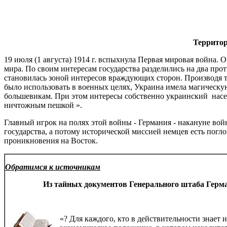
Террито
19 июля (1 августа) 1914 г. вспыхнула Первая мировая война.
мира. По своим интересам государства разделились на два пр
становилась зоной интересов враждующих сторон. Производя то
было использовать в военных целях, Украина имела магическую
большевикам. При этом интересы собственно украинский насел
ничтожным пешкой ».
Главный игрок на полях этой войны - Германия - накануне во
государства, а потому исторической миссией немцев есть погл
проникновения на Восток.
Обратимся к источникам
Из тайных документов Генерального штаба Герма
«? Для каждого, кто в действительности знает 