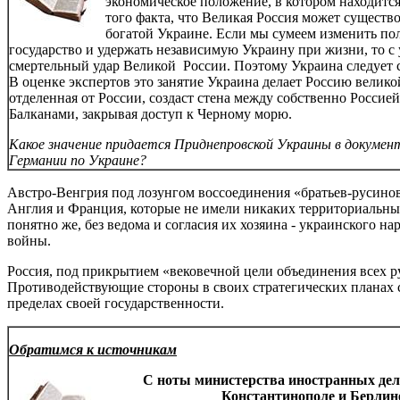
экономическое положение, в котором находится
того факта, что Великая Россия может существо
богатой Украине. Если мы сумеем изменить п
государство и удержать независимую Украину при жизни, то с
смертельный удар Великой России. Поэтому Украина следует 
В оценке экспертов это занятие Украина делает Россию велик
отделенная от России, создаст стена между собственно Росси
Балканами, закрывая доступ к Черному морю.
Какое значение придается Приднепровской Украины в докумен
Германии по Украине?
Австро-Венгрия под лозунгом воссоединения «братьев-русино
Англия и Франция, которые не имели никаких территориальных 
понятно же, без ведома и согласия их хозяина - украинского н
войны.
Россия, под прикрытием «вековечной цели объединения всех р
Противодействующие стороны в своих стратегических планах с
пределах своей государственности.
Обратимся к источникам
С ноты министерства иностранных дел
Константинополе и Берлине 