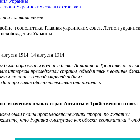
ния Украины
егиона Украинских сечевых стрелков
ины и понятия темы
война, геополитика, Главная украинских совет, Легион украинс
з освобождения Украины
ты
6 августа 1914, 14 августа 1914
м были образованы военные блоки Антанта и Тройственный со
кие интересы преследовали страны, объединяясь в военные блок
ковы причины Первой мировой войны?
гда и при каких обстоятельствах она началась?
ополитических планах стран Антанты и Тройственного союза
ковы были планы противодействующих сторон по Украине?
кажите, что Украина выступала как объект геополитики * от