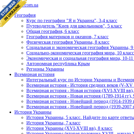
geomap.com.ua
География
Курс по географии "Я и Украина", 3-4 класс
Путеводитель "Киев для школьников", 5 класс
Общая география, 6 класс
География материков и океанов, 7 класс
Физическая география Украины, 8 класс
Социальная и экономическая география Украины, 9
Социально-экономическая география мира, 10 класс
Экономическая и социальная география мира, 10-11
Автономная республика Крым
Регионы Украины
Всемирная история
Интегральный курс по Истории Украины и Всемирн
Всемирная история - История средних веков (V-XV в
Всемирная история - Новая история (XVI-XVIII вв),
Всемирная история - Новая история (1789-1914 гг), 
Всемирная история - Новейший период (1914-1939 гг
Всемирная история - Новейший период (1939-2007 гг
История Украины
История Украины, 5 класс. Найдите по карте ответ
История Украины, 7 класс
История Украины (XVI-XVIII вв), 8 класс
История Украины (вторая половина XVIII - начало X