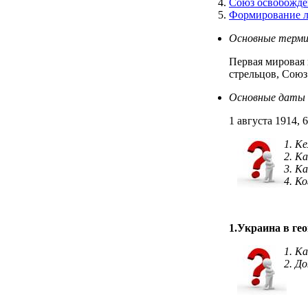
Союз освобожде
Формирование л
Основные терм
Первая мировая 
стрельцов, Сою
Основные да
1 августа 1914, 
Ке
Ка
Ка
Ко
1.Украина в ге
Ка
До