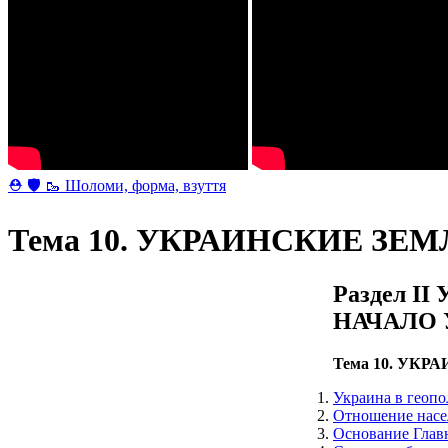
⛑ 🛡 🥾 Шоломи, форма, взуття
Тема 10. УКРАИНСКИЕ З
Раздел 
НАЧАЛО
Тема 10. УК
Украина в геопо
Отношение насе
Основание Главн