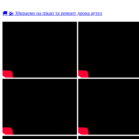
🚚 🚁 Збираємо на пікап та ремонт дрона аутел