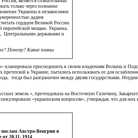
 Россия, является сознательный
вать только через познание
оложение Украины в независимое
 уверенностью дадим
считать сердцем Великой России.
ой европейской мощью. Украина,
ей, Центральными державами и
те? Почему? Какие планы
в» планировала присоединить к своим владениям Волынь и Подо
претензий к Украине, пытались использовать ее для ослабление
арода, тогда был разграничен между двумя государствами. Неуди
усских земель », претендовала на Восточную Галичину, Закарпа
пекулировали «украинским вопросом», утверждая, что для них 
 послам Австро-Венгрии в
от 20.11. 1914