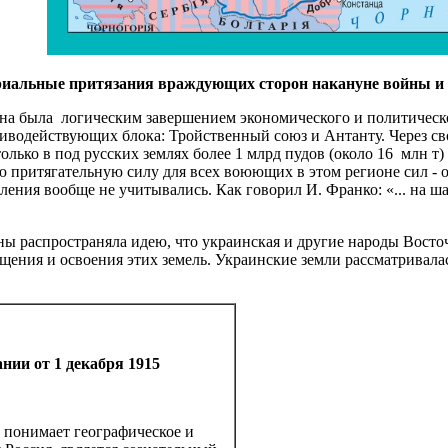
риальные притязания враждующих сторон накануне войны и
 Она была логическим завершением экономического и политическ
отиводействующих блока: Тройственный союз и Антанту. Через 
лько в под русских землях более 1 млрд пудов (около 16 млн т
 притягательную силу для всех воюющих в этом регионе сил - о
ения вообще не учитывались. Как говорил И. Франко: «... на ш
йны распространяла идею, что украинская и другие народы Вост
ощения и освоения этих земель. Украинские земли рассматривала
нии от 1 декабря 1915
и понимает географическое и