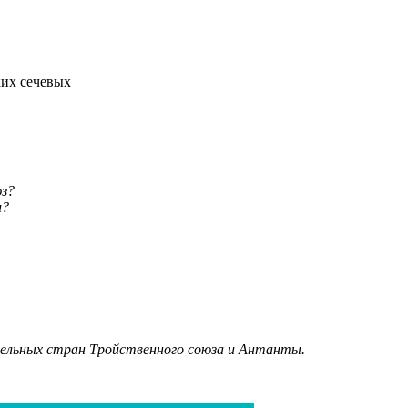
ких сечевых
юз?
и?
дельных стран Тройственного союза и Антанты.