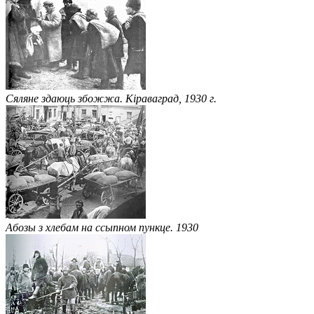
Сяляне здаюць збожжа. Кіраваград, 1930 г.
Абозы з хлебам на ссыпном пункце. 1930