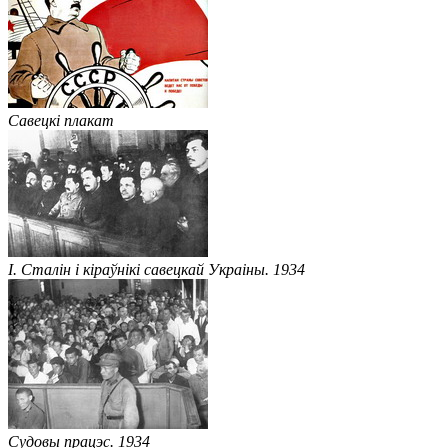
Савецкі плакат
І. Сталін і кіраўнікі савецкай Украіны. 1934
Судовы працэс. 1934