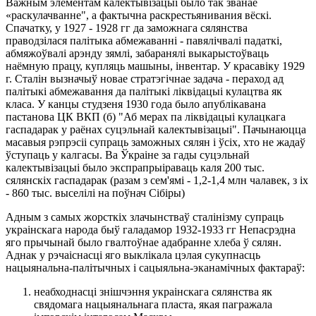
Важным элементам калектывізацыі было так званае
«раскулачванне", а фактычна раскрестьянивания вёскі.
Спачатку, у 1927 - 1928 гг да заможнага сялянства
праводзілася палітыка абмежаванні - павялічвалі падаткі,
абмяжоўвалі арэнду зямлі, забаранялі выкарыстоўваць
наёмную працу, купляць машыны, інвентар. У красавіку 1929
г. Сталін вызначыў новае стратэгічнае задача - пераход ад
палітыкі абмежавання да палітыкі ліквідацыі кулацтва як
класа. У канцы студзеня 1930 года было апублікавана
пастанова ЦК ВКП (б) "Аб мерах па ліквідацыі кулацкага
гаспадарак у раёнах суцэльнай калектывізацыі". Пачынаюцца
масавыя рэпрэсіі супраць заможных сялян і ўсіх, хто не жадаў
ўступаць у калгасы. Ва Ўкраіне за гады суцэльнай
калектывізацыі было экспрапрыіраваць каля 200 тыс.
сялянскіх гаспадарак (разам з сем'ямі - 1,2-1,4 млн чалавек, з іх
- 860 тыс. выселілі на поўнач Сібіры)
Адным з самых жорсткіх злачынстваў сталінізму супраць
украінскага народа быў галадамор 1932-1933 гг Непасрэдна
яго прычынай было гвалтоўнае адабранне хлеба ў сялян.
Аднак у рэчаіснасці яго выклікала цэлая сукупнасць
нацыянальна-палітычных і сацыяльна-эканамічных фактараў:
неабходнасці знішчэння украінскага сялянства як
свядомага нацыянальнага пласта, якая пагражала