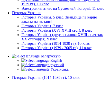
1939 гг), 10 клас
Электронны атлас па Сусветнай гісторыі, 11 клас
Гісторыя Украіны
Гісторыя Украіны, 5 клас. Знайдзіце па карце
адказы на пытанні
Гісторыя Украіны, 7 клас
Гісторыя Украіны (XVI-XVIII стст), 8 клас
Гісторыя Украіны (другая палова XVIII - пачатак
XX стагоддзя), 9 клас
Гісторыя Украіны (1914-1939 гг), 10 клас
Гісторыя Украіны (1939 - 2005 гг), 11 клас
Беларускую
English
русский
Українська
Гісторыя Украіны (1914-1939 гг), 10 клас