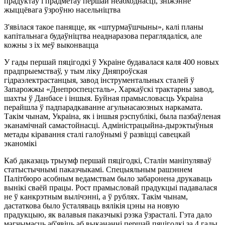
прадуктаў і прадметаў першай неабходнасці, зніжэнне
жыццёвага ўзроўню насельніцтва
З'явілася такое паняцце, як «штурмаўшчыны», калі планы
капітальнага будаўніцтва неаднаразова пераглядаліся, але
кожны з іх меў выконвацца
У гады першай пяцігодкі ў Украіне будавалася каля 400 новых
прадпрыемстваў, у тым ліку Дняпроўская
гідраэлектрастанцыя, завод інструментальных сталей ў
Запарожжы «Днепроспецсталь», Харкаўскі трактарны завод,
шахты ў Данбасе і іншыя. Буйная прамысловасць Украіна
перайшла ў падпарадкаванне агульнасаюзных наркамата.
Такім чынам, Украіна, як і іншыя рэспублікі, была пазбаўленая
эканамічнай самастойнасці. Адміністрацыйна-дырэктыўныя
метады кіравання сталі галоўнымі ў развіцці савецкай
эканомікі
Каб даказаць трыумф першай пяцігодкі, Сталін маніпуляваў
статыстычнымі паказчыкамі. Спецыяльным рашэннем
Палітбюро асобным ведамствам было забаронена друкаваць
вынікі сваёй працы. Рост прамысловай прадукцыі падавалася
не ў канкрэтным вылічэнні, а ў рублях. Такім чынам,
дастаткова было ўсталяваць вялікія цэны на новую
прадукцыю, як валавыя паказчыкі рэзка ўзрасталі. Гэта дало
магчымасць аб'явіць аб выкананні першай пяцігодкі за 4 гады