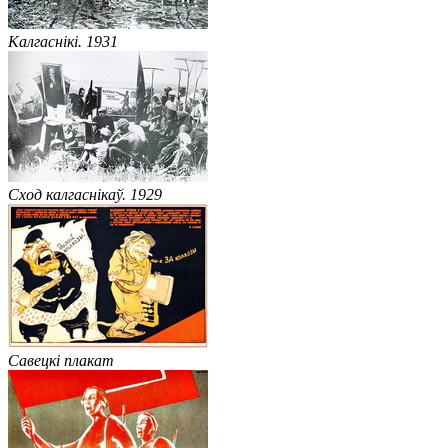
Калгаснікі. 1931
Сход калгаснікаў. 1929
Савецкі плакат