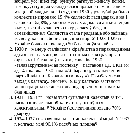
забіралі ўсё: iнвентар, буйную рагатую жывёлу, коней,
птушку; сітуацыя ўскладнялася празмернымі высілкамі
мясцовай улады: на 20 студзеня 1930 у рэспубліцы было
коллективизировано 15,4% сялянскіх гаспадарак, а на 1
сакавіка - 62,8%; ў многіх месцах адбыліся антысавецкія
выступленні сялян, сяло пагрузілася ў бездань
самазнішчэння. Сялянства стала прадаваць або забіваць
жывёлу, хаваць або псаваць інвентар. У 1928-1929 гг ва
Украіне было знішчана да 50% пагалоўя жывёлы
1930 г. - манеўр сталінскага кіраўніцтва з перакладаннем
адказнасці на мясцовыя партыйныя і савецкія органы
(артыкул І. Сталіна ў пачатку сакавіка 1930 г.
«галавакружэннем ад поспехаў», пастанова ЦК ВКП (б)
ад 14 сакавіка 1930 года «Аб барацьбу з скрыўлення
партыйнай лініі ў калгасным руху »). Пачаўся масавы
выхад з калгасаў. Увосень 1930 у калгасах засталося
менш траціны сялянскіх двароў, прычым пераважна
бядняцкая
1931 - 1933 гг - новы этап суцэльнай калектывізацыі,
паскарэння яе тэмпаў, канчатак у асноўным
калектывізацыі ў Украіне (коллективизировано 70%
двароў)
1934-1937 гг - завяршальны этап калектывізацыі. У 1937
г. калгасы мелі 96,1% пасяўных плошчаў