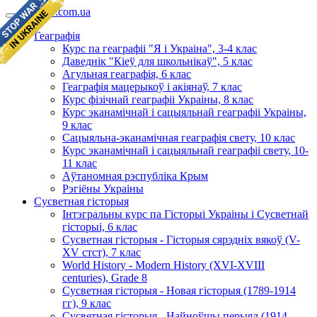
geomap.com.ua
Геаграфія
Курс па геаграфіі "Я і Украіна", 3-4 клас
Даведнік "Кіеў для школьнікаў", 5 клас
Агульная геаграфія, 6 клас
Геаграфія мацерыкоў і акіянаў, 7 клас
Курс фізічнай геаграфіі Украіны, 8 клас
Курс эканамічнай і сацыяльнай геаграфіі Украіны,
9 клас
Сацыяльна-эканамічная геаграфія свету, 10 клас
Курс эканамічнай і сацыяльнай геаграфіі свету, 10-
11 клас
Аўтаномная рэспубліка Крым
Рэгіёны Украіны
Сусветная гісторыя
Інтэгральны курс па Гісторыі Украіны і Сусветнай
гісторыі, 6 клас
Сусветная гісторыя - Гісторыя сярэдніх вякоў (V-
XV стст), 7 клас
World History - Modern History (XVI-XVIII
centuries), Grade 8
Сусветная гісторыя - Новая гісторыя (1789-1914
гг), 9 клас
Сусветная гісторыя - Найноўшы перыяд (1914-