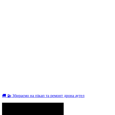
🚚 🚁 Збираємо на пікап та ремонт дрона аутел