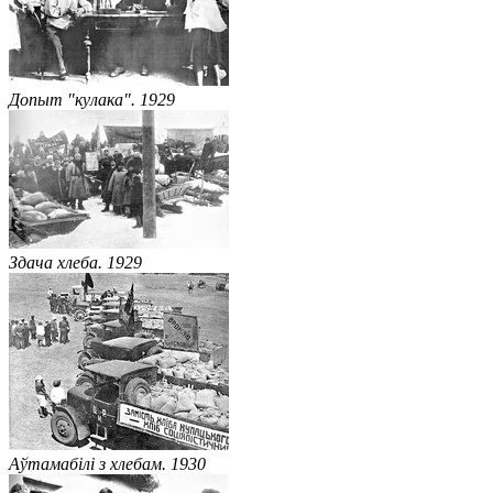
Допыт "кулака". 1929
Здача хлеба. 1929
Аўтамабілі з хлебам. 1930