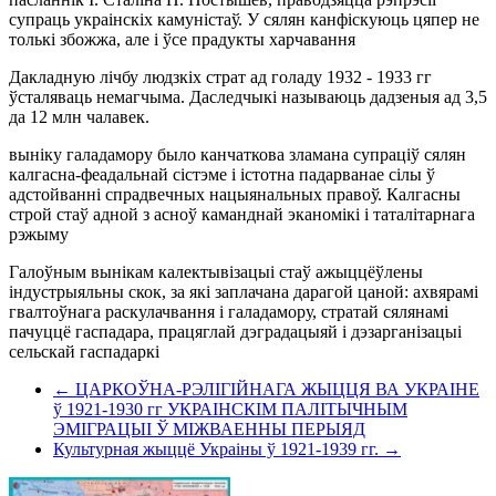
супраць украінскіх камуністаў. У сялян канфіскуюць цяпер не
толькі збожжа, але і ўсе прадукты харчавання
Дакладную лічбу людзкіх страт ад голаду 1932 - 1933 гг
ўсталяваць немагчыма. Даследчыкі называюць дадзеныя ад 3,5
да 12 млн чалавек.
выніку галадамору было канчаткова зламана супраціў сялян
калгасна-феадальнай сістэме і істотна падарванае сілы ў
адстойванні спрадвечных нацыянальных правоў. Калгасны
строй стаў адной з асноў каманднай эканомікі і таталітарнага
рэжыму
Галоўным вынікам калектывізацыі стаў ажыццёўлены
індустрыяльны скок, за які заплачана дарагой цаной: ахвярамі
гвалтоўнага раскулачвання і галадамору, стратай сялянамі
пачуццё гаспадара, працяглай дэградацыяй і дэзарганізацыі
сельскай гаспадаркі
← ЦАРКОЎНА-РЭЛІГІЙНАГА ЖЫЦЦЯ ВА УКРАІНЕ
ў 1921-1930 гг УКРАІНСКІМ ПАЛІТЫЧНЫМ
ЭМІГРАЦЫІ Ў МІЖВАЕННЫ ПЕРЫЯД
Культурная жыццё Украіны ў 1921-1939 гг. →