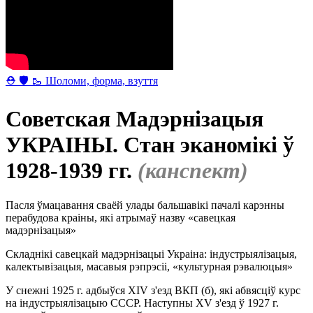
⛑ 🛡 🥾 Шоломи, форма, взуття
Советская Мадэрнізацыя
УКРАІНЫ. Стан эканомікі ў
1928-1939 гг.
(канспект)
Пасля ўмацавання сваёй улады бальшавікі пачалі карэнны
перабудова краіны, які атрымаў назву «савецкая
мадэрнізацыя»
Складнікі савецкай мадэрнізацыі Украіна: індустрыялізацыя,
калектывізацыя, масавыя рэпрэсіі, «культурная рэвалюцыя»
У снежні 1925 г. адбыўся XIV з'езд ВКП (б), які абвясціў курс
на індустрыялізацыю СССР. Наступны XV з'езд ў 1927 г.