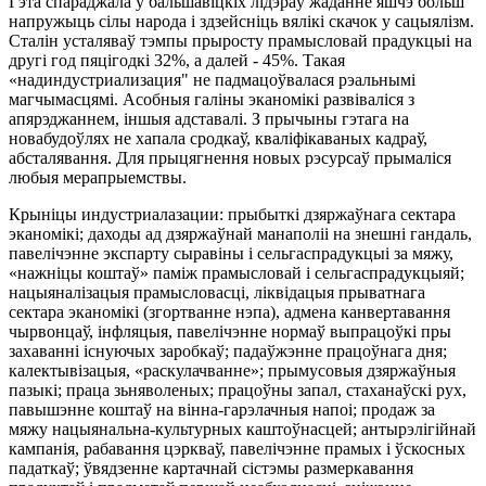
Гэта спараджала ў бальшавіцкіх лідэраў жаданне яшчэ больш
напружыць сілы народа і здзейсніць вялікі скачок у сацыялізм.
Сталін усталяваў тэмпы прыросту прамысловай прадукцыі на
другі год пяцігодкі 32%, а далей - 45%. Такая
«надиндустриализация" не падмацоўвалася рэальнымі
магчымасцямі. Асобныя галіны эканомікі развіваліся з
апярэджаннем, іншыя адставалі. З прычыны гэтага на
новабудоўлях не хапала сродкаў, кваліфікаваных кадраў,
абсталявання. Для прыцягнення новых рэсурсаў прымаліся
любыя мерапрыемствы.
Крыніцы индустриалазации: прыбыткі дзяржаўнага сектара
эканомікі; даходы ад дзяржаўнай манаполіі на знешні гандаль,
павелічэнне экспарту сыравіны і сельгаспрадукцыі за мяжу,
«нажніцы коштаў» паміж прамысловай і сельгаспрадукцыяй;
нацыяналізацыя прамысловасці, ліквідацыя прыватнага
сектара эканомікі (згортванне нэпа), адмена канвертавання
чырвонцаў, інфляцыя, павелічэнне нормаў выпрацоўкі пры
захаванні існуючых заробкаў; падаўжэнне працоўнага дня;
калектывізацыя, «раскулачванне»; прымусовыя дзяржаўныя
пазыкі; праца зьняволеных; працоўны запал, стаханаўскі рух,
павышэнне коштаў на вінна-гарэлачныя напоі; продаж за
мяжу нацыянальна-культурных каштоўнасцей; антырэлігійнай
кампанія, рабавання цэркваў, павелічэнне прамых і ўскосных
падаткаў; ўвядзенне картачнай сістэмы размеркавання