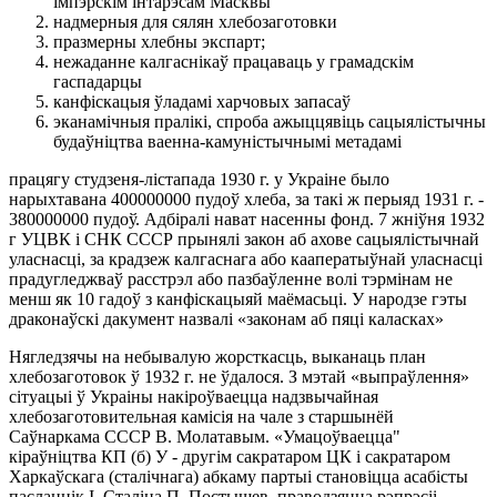
імпэрскім інтарэсам Масквы
надмерныя для сялян хлебозаготовки
празмерны хлебны экспарт;
нежаданне калгаснікаў працаваць у грамадскім
гаспадарцы
канфіскацыя ўладамі харчовых запасаў
эканамічныя пралікі, спроба ажыццявіць сацыялістычны
будаўніцтва ваенна-камуністычнымі метадамі
працягу студзеня-лістапада 1930 г. у Украіне было
нарыхтавана 400000000 пудоў хлеба, за такі ж перыяд 1931 г. -
380000000 пудоў. Адбіралі нават насенны фонд. 7 жніўня 1932
г УЦВК і СНК СССР прынялі закон аб ахове сацыялістычнай
уласнасці, за крадзеж калгаснага або кааператыўнай уласнасці
прадугледжваў расстрэл або пазбаўленне волі тэрмінам не
менш як 10 гадоў з канфіскацыяй маёмасьці. У народзе гэты
драконаўскі дакумент назвалі «законам аб пяці каласках»
Нягледзячы на небывалую жорсткасць, выканаць план
хлебозаготовок ў 1932 г. не ўдалося. З мэтай «выпраўлення»
сітуацыі ў Украіны накіроўваецца надзвычайная
хлебозаготовительная камісія на чале з старшынёй
Саўнаркама СССР В. Молатавым. «Умацоўваецца"
кіраўніцтва КП (б) У - другім сакратаром ЦК і сакратаром
Харкаўскага (сталічнага) абкаму партыі становіцца асабісты
пасланнік І. Сталіна П. Постышев, праводзяцца рэпрэсіі