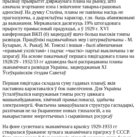
прызнаў прыярытэт дзяржаўнага плана на рынку, што
азначала згортванне нэпа і знішчэнне таварна-грашовых
адносінаў. На думку Сталіна, планы не павінны насіць не
прагназуючы, а дырэктыўны характар, г.зн. быць абавязковымі
да выканання. Меркавалася дасягнуць 19% штогадовага
прыросту прамысловай прадукцыі, а ў 1929 г. XVI
канферэнцыя ВКП (б) зацвердзіў яшчэ больш высокія тэмпы
развіцця. Праціўнікі надзвычайных мер і штурмаўшчыны - М.
Бухарын, А. Рыкаў, М. Томскі і іншыя - былі абвешчаныя
«правымі ухілістамі» і падчас «чысткі» партыі выключаны з яе
шэрагаў. На аснове паказчыкаў першага пяцігадовага плана на
1928/29 - 1932/33 гг адпаведна былі распрацаваны планы
эканамічнага развіцця Украіны, зацверджаныя XI
Ўсеўкраінскім з'ездам Саветаў
Першая пяцігодка складала суму гадавых планаў, якія
пастаянна карэктаваліся ў бок павелічэння. Для Украіны
ўсталёўваліся напружаныя тэмпы росту цяжкага
машынабудавання, хімічнай прамысловасці, здабычы
электраэнергіі. Фактычна замацоўвалася структура гаспадаркі,
разлічаная не на ўкараненне новых тэхналогій, а на
выкарыстанне энергетычных і сыравінных рэсурсаў
На фоне сусветнага эканамічнага крызісу 1929-1933 гг
стваралася ўражанне хуткага эканамічнага прагрэсу ў СССР.