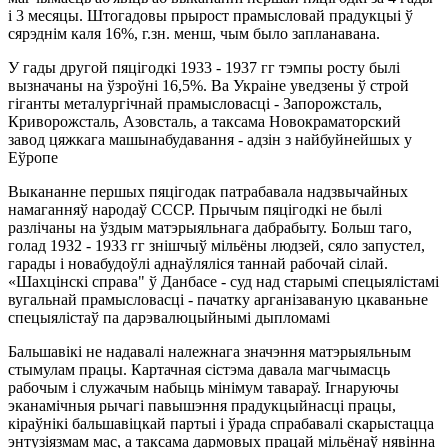
і 3 месяцы. Штогадовы прырост прамысловай прадукцыі ў
сярэднім каля 16%, г.зн. менш, чым было запланавана.
У гады другой пяцігодкі 1933 - 1937 гг тэмпы росту былі
вызначаны на ўзроўні 16,5%. Ва Украіне уведзены ў строй
гіганты металургічнай прамысловасці - Запорожсталь,
Криворожсталь, Азовсталь, а таксама Новокраматорский
завод цяжкага машынабудавання - адзін з найбуйнейшых у
Еўропе
Выкананне першых пяцігодак патрабавала надзвычайных
намаганняў народаў СССР. Прычым пяцігодкі не былі
разлічаны на ўздым матэрыяльнага дабрабыту. Больш таго,
голад 1932 - 1933 гг знішчыў мільёны людзей, сяло запустел,
гарады і новабудоўлі аднаўляліся таннай рабочай сілай.
«Шахцінскі справа" ў Данбасе - суд над старымі спецыялістамі
вугальнай прамысловасці - пачатку арганізаваную цкаваньне
спецыялістаў па дарэвалюцыйнымі дыпломамі
Бальшавікі не надавалі належнага значэння матэрыяльным
стымулам працы. Картачная сістэма давала магчымасць
рабочым і служачым набыць мінімум тавараў. Ігнаруючы
эканамічныя рычагі павышэння прадукцыйнасці працы,
кіраўнікі бальшавіцкай партыі і ўрада спрабавалі скарыстацца
энтузіязмам мас, а таксама дармовых працай мільёнаў нявінна