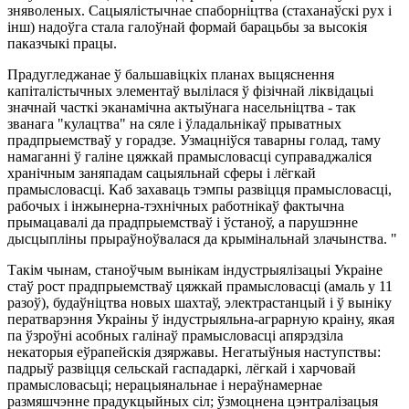
зняволеных. Сацыялістычнае спаборніцтва (стаханаўскі рух і
інш) надоўга стала галоўнай формай барацьбы за высокія
паказчыкі працы.
Прадугледжанае ў бальшавіцкіх планах выцяснення
капіталістычных элементаў вылілася ў фізічнай ліквідацыі
значнай часткі эканамічна актыўнага насельніцтва - так
званага "кулацтва" на сяле і ўладальнікаў прыватных
прадпрыемстваў у горадзе. Узмацніўся таварны голад, таму
намаганні ў галіне цяжкай прамысловасці суправаджаліся
хранічным заняпадам сацыяльнай сферы і лёгкай
прамысловасці. Каб захаваць тэмпы развіцця прамысловасці,
рабочых і інжынерна-тэхнічных работнікаў фактычна
прымацавалі да прадпрыемстваў і ўстаноў, а парушэнне
дысцыпліны прыраўноўвалася да крымінальнай злачынства. "
Такім чынам, станоўчым вынікам індустрыялізацыі Украіне
стаў рост прадпрыемстваў цяжкай прамысловасці (амаль у 11
разоў), будаўніцтва новых шахтаў, электрастанцый і ў выніку
ператварэння Украіны ў індустрыяльна-аграрную краіну, якая
па ўзроўні асобных галінаў прамысловасці апярэдзіла
некаторыя еўрапейскія дзяржавы. Негатыўныя наступствы:
падрыў развіцця сельскай гаспадаркі, лёгкай і харчовай
прамысловасьці; нерацыянальнае і нераўнамернае
размяшчэнне прадукцыйных сіл; ўзмоцнена цэнтралізацыя