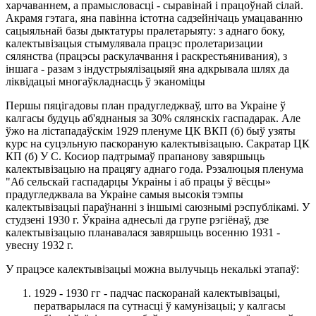
харчаваннем, а прамысловасці - сыравінай і працоўнай сілай.
Акрамя гэтага, яна павінна істотна садзейнічаць умацаванню
сацыяльнай базы дыктатуры пралетарыяту: з аднаго боку,
калектывізацыя стымулявала працэс пролетаризации
сялянства (працэсы раскулачвання і раскрестьянивания), з
іншага - разам з індустрыялізацыяй яна адкрывала шлях да
ліквідацыі многаўкладнасць ў эканоміцы
Першы пяцігадовы план прадугледжваў, што ва Украіне ў
калгасы будуць аб'яднаныя за 30% сялянскіх гаспадарак. Але
ўжо на лістападаўскім 1929 пленуме ЦК ВКП (б) быў узяты
курс на суцэльную паскораную калектывізацыю. Сакратар ЦК
КП (б) У С. Косиор падтрымаў прапанову завяршыць
калектывізацыю на працягу аднаго года. Рэзалюцыя пленума
"Аб сельскай гаспадарцы Украіны і аб працы ў вёсцы»
прадугледжвала ва Украіне самыя высокія тэмпы
калектывізацыі параўнанні з іншымі саюзнымі рэспублікамі. У
студзені 1930 г. Ўкраіна аднесьлі да групе рэгіёнаў, дзе
калектывізацыю планавалася завяршыць восенню 1931 -
увесну 1932 г.
У працэсе калектывізацыі можна вылучыць некалькі этапаў:
1929 - 1930 гг - падчас паскоранай калектывізацыі,
ператварылася па сутнасці ў камунізацыі; у калгасы