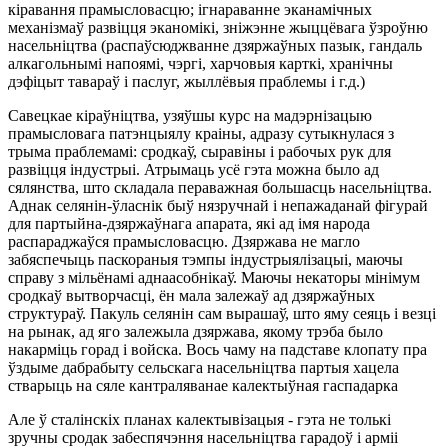
кіравання прамысловасцю; ігнараванне эканамічных
механізмаў развіцця эканомікі, зніжэнне жыццёвага ўзроўню
насельніцтва (распаўсюджванне дзяржаўных пазык, гандаль
алкагольнымі напоямі, чэргі, харчовыя карткі, хранічны
дэфіцыт тавараў і паслуг, жыллёвыя праблемы і г.д.)
Савецкае кіраўніцтва, узяўшы курс на мадэрнізацыю
прамысловага патэнцыялу краіны, адразу сутыкнулася з
трыма праблемамі: сродкаў, сыравіны і рабочых рук для
развіцця індустрыі. Атрымаць усё гэта можна было ад
сялянства, што складала пераважная большасць насельніцтва.
Аднак селянін-ўласнік быў нязручнай і непажаданай фігурай
для партыйна-дзяржаўнага апарата, які ад імя народа
распараджаўся прамысловасцю. Дзяржава не магло
забяспечыць паскораныя тэмпы індустрыялізацыі, маючы
справу з мільёнамі аднаасобнікаў. Маючы некаторы мінімум
сродкаў вытворчасці, ён мала залежаў ад дзяржаўных
структураў. Пакуль селянін сам вырашаў, што яму сеяць і везці
на рынак, ад яго залежыла дзяржава, якому трэба было
накарміць горад і войска. Вось чаму на падставе клопату пра
ўздыме дабрабыту сельскага насельніцтва партыя хацела
стварыць на сяле кантраляванае калектыўная гаспадарка
Але ў сталінскіх планах калектывізацыя - гэта не толькі
зручны сродак забеспячэння насельніцтва гарадоў і арміі