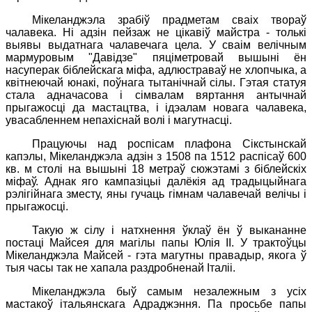
Мікеланджэла зрабіў прадметам сваіх твораў
чалавека. Ні адзін пейзаж не цікавіў майстра - толькі
выявы выдатнага чалавечага цела. У сваім велічным
мармуровым "Давідзе" пяціметровай вышыні ён
насуперак біблейскага міфа, адлюстраваў не хлопчыка, а
квітнеючай юнакі, поўнага тытанічнай сілы. Гэтая статуя
стала адначасова і сімвалам вяртання антычнай
прыгажосці да мастацтва, і ідэалам новага чалавека,
увасабленнем непахіснай волі і магутнасці.
Працуючы над роспісам плафона Сікстынскай
капэлы, Мікеланджэла адзін з 1508 па 1512 распісаў 600
кв. м столі на вышыні 18 метраў сюжэтамі з біблейскіх
міфаў. Аднак яго кампазіцыі далёкія ад традыцыйнага
рэлігійнага зместу, яны гучаць гімнам чалавечай велічы і
прыгажосці.
Такую ж сілу і натхнення ўклаў ён ў выкананне
постаці Майсея для магілы папы Юлія II. У трактоўцы
Мікеланджэла Майсей - гэта магутны правадыр, якога ў
тыя часы так не хапала раздробненай Італіі.
Мікеланджэла быў самым незалежным з усіх
мастакоў італьянскага Адраджэння. Па просьбе папы