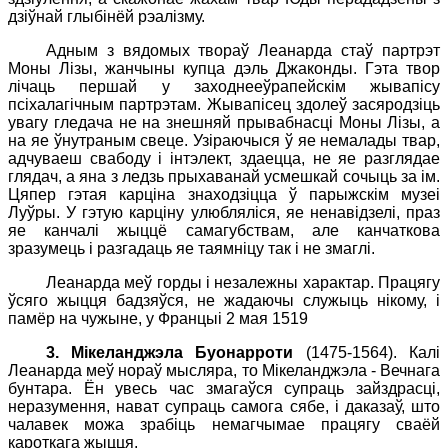
дзіўнай глыбінёй рэалізму.
Адным з вядомых твораў Леанарда стаў партрэт
Моны Лізы, жанчыны купца дэль Джаконды. Гэта твор
лічаць першай у заходнееўрапейскім жывапісу
псіхалагічным партрэтам. Жывапісец здолеў засяродзіць
увагу гледача не на знешняй прывабнасці Моны Лізы, а
на яе ўнутраным свеце. Узіраючыся ў яе немалады твар,
адчуваеш свабоду і інтэлект, здаецца, не яе разглядае
глядач, а яна з ледзь прыхаванай усмешкай сочыць за ім.
Цяпер гэтая карціна знаходзіцца ў парыжскім музеі
Луўры. У гэтую карціну улюбляліся, яе ненавідзелі, праз
яе канчалі жыццё самагубствам, але канчаткова
зразумець і разгадаць яе таямніцу так і не змаглі.
Леанарда меў горды і незалежны характар. Працягу
ўсяго жыцця бадзяўся, не жадаючы служыць нікому, і
памёр на чужыне, у Францыі 2 мая 1519
3
.
Мікеланджэла Буонарроти
(1475-1564). Калі
Леанарда меў нораў мысляра, то Мікеланджэла - Вечнага
бунтара. Ён увесь час змагаўся супраць зайздрасці,
неразумення, нават супраць самога сябе, і даказаў, што
чалавек можа зрабіць немагчымае працягу сваёй
кароткага жыцця.