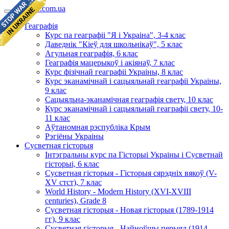
geomap.com.ua
Геаграфія
Курс па геаграфіі "Я і Украіна", 3-4 клас
Даведнік "Кіеў для школьнікаў", 5 клас
Агульная геаграфія, 6 клас
Геаграфія мацерыкоў і акіянаў, 7 клас
Курс фізічнай геаграфіі Украіны, 8 клас
Курс эканамічнай і сацыяльнай геаграфіі Украіны,
9 клас
Сацыяльна-эканамічная геаграфія свету, 10 клас
Курс эканамічнай і сацыяльнай геаграфіі свету, 10-
11 клас
Аўтаномная рэспубліка Крым
Рэгіёны Украіны
Сусветная гісторыя
Інтэгральны курс па Гісторыі Украіны і Сусветнай
гісторыі, 6 клас
Сусветная гісторыя - Гісторыя сярэдніх вякоў (V-
XV стст), 7 клас
World History - Modern History (XVI-XVIII
centuries), Grade 8
Сусветная гісторыя - Новая гісторыя (1789-1914
гг), 9 клас
Сусветная гісторыя - Найноўшы перыяд (1914-