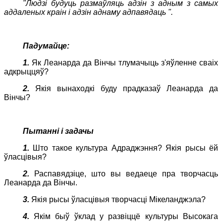
"Людзі будуць размаўляць адзін з адным з самых
аддаленых краін і адзін аднаму адпавядаць ".
Падумайце:
1.
Як Леанарда да Вінчы тлумачыць з'яўленне сваіх
адкрыццяў?
2.
Якія вынаходкі буду прадказаў Леанарда да
Вінчы?
Пытанні і задачы
1.
Што такое культура Адраджэння? Якія рысы ёй
ўласцівыя?
2.
Распавядзіце, што вы ведаеце пра творчасць
Леанарда да Вінчы.
3.
Якія рысы ўласцівыя творчасці Мікеланджэла?
4.
Якім быў ўклад у развіццё культуры Высокага