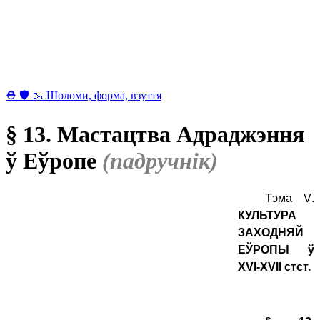
⛑ 🛡 🥾 Шоломи, форма, взуття
§ 13. Мастацтва Адраджэння
ў Еўропе
(падручнік)
Тэма
V
.
КУЛЬТУРА
ЗАХОДНЯЙ
ЕЎРОПЫ ў
XVI-XVII стст.