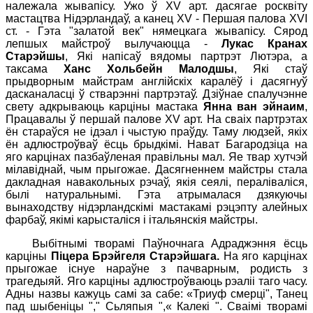
належала жывапісу. Ужо ў Х
V
арт. дасягае росквіту
мастацтва Нідэрландаў, а канец Х
V
- Першая палова Х
V
I
ст. - Гэта "залатой век" нямецкага жывапісу. Сярод
лепшых майстроў вылучаюцца -
Лукас Кранах
Старэйшы
, Які напісаў вядомы партрэт Лютэра, а
таксама
Ханс Хольбейн Малодшы
, Які стаў
прыдворным майстрам англійскіх каралёў і дасягнуў
дасканаласці ў стварэнні партрэтаў. Дзіўнае спалучэнне
свету адкрываюць карціны мастака
Янна ван эйнаим
,
Працавалы ў першай палове Х
V
арт. На сваіх партрэтах
ён стараўся не ідэал і чыстую праўду. Таму людзей, якіх
ён адлюстроўваў ёсць брыдкімі. Нават Багародзіца на
яго карцінах пазбаўленая правільны мал. Яе твар хутчэй
мілавіднай, чым прыгожае. Дасягненнем майстры стала
дакладная навакольных рэчаў, якія сеялі, пераліваліся,
былі натуральнымі. Гэта атрымалася дзякуючы
вынаходству нідэрландскімі мастакамі рэцэпту алейных
фарбаў, якімі карысталіся і італьянскія майстры.
Выбітнымі творамі Паўночнага Адраджэння ёсць
карціны
Піцера Брэйгеля Старэйшага.
На яго карцінах
прыгожае існуе нараўне з пачварным, родисть з
трагедыяй. Яго карціны адлюстроўваюць рэаліі таго часу.
Адны назвы кажуць самі за сабе: «Триуф смерці", Танец
пад шыбеніцы "," Сьляпыя ",« Калекі ". Сваімі творамі