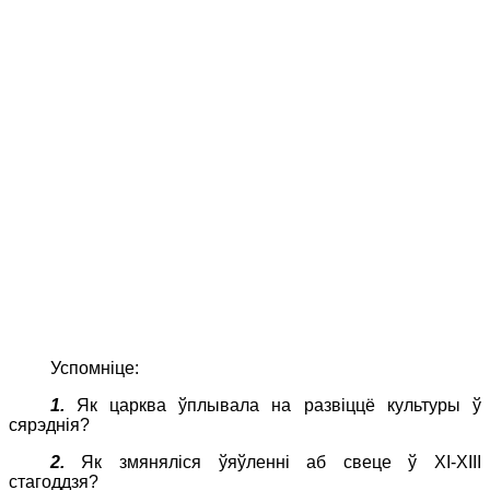
Успомніце:
1.
Як царква ўплывала на развіццё культуры ў
сярэднія?
2.
Як змяняліся ўяўленні аб свеце ў XI-XIII
стагоддзя?