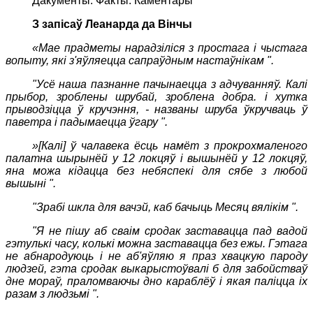
Дакументы. Факты. Каментары
З запісаў Леанарда да Вінчы
«Мае прадметы нарадзіліся з простага і чыстага
вопыту, які з'яўляецца сапраўдным настаўнікам ".
"Усё наша пазнанне пачынаецца з адчуванняў. Калі
прыбор, зроблены шрубай, зроблена добра. і хутка
прыводзіцца ў кручэння, - названы шруба ўкручваць ў
паветра і падымаецца ўгару ".
»[Калі] ў чалавека ёсць намёт з прокрохмаленого
палатна шырынёй у 12 локцяў і вышынёй у 12 локцяў,
яна можа кідацца без небяспекі для сябе з любой
вышыні ".
"Зрабі шкла для вачэй, каб бачыць Месяц вялікім ".
"Я не пішу аб сваім сродак заставацца пад вадой
гэтулькі часу, колькі можна заставацца без ежы. Гэтага
не абнародуюць і не аб'яўляю я праз хвацкую пароду
людзей, гэта сродак выкарыстоўвалі б для забойстваў
дне мораў, праломваючы дно караблёў і якая паліцца іх
разам з людзьмі ".