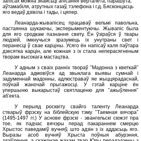
запісах можна знайсьці апісання верталёта, парашута,
аўтамабіля, атрутных газаў, тэлефона і г.д. Бясконцасць
яго ведаў дзівіла і тады, і цяпер.
Леанарда-жывапісец працаваў вельмі павольна,
пастаянна шукаючы, эксперыментуючы. Жывапіс была
для яго сродкам пазнання свету. Ён ўзіраўся ў твары
людзей, імкнучыся зразумець іх унутраны свет і
перанесці ў свае карціны. Усяго ён напісаў каля паўтара
дзесятка карцін, але кожная з іх стала неперасягненым
творам высокага мастацтва.
У адным з сваіх ранніх твораў "Мадонна з кветкай"
Леанарда адмовіўся ад звыклага выявы сумнай і
задуменнай мадонны, адлюстраваў яе жыццярадаснай,
поўнай жаночай прыгажосці. У гэтай карціне ён
упершыню выкарыстаў святлаценю для "ажыўлення"
аб'екта.
У перыяд росквіту свайго таленту Леанарда
стварыў фрэску на біблейскую тэму "Таемная вячэра"
(1495-1497 гг.) У аснове фрэскі - эвангельскі сюжэт пра
тое, як падчас вячэры перад пакараннем смерцю
Хрыстос паведаміў вучняў, што адзін з іх аддасьць яго.
Выразы асоб вучняў Хрыста поўныя абурэння,
здзіўлення, а скажонае жахам твар Юды перададзены з