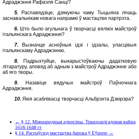
Адраджэння Рафаэля Санці?
5.
Распавядзіце, дзякуючы чаму Тыцыяна лічаць
заснавальнікам новага напрамкі ў мастацтве партрэта.
6.
Што было агульнага ў творчасці вялікіх майстроў
італьянскага Адраджэння?
7.
Вызначце асноўныя ідэі і ідэалы, уласцівыя
італьянскаму Адраджэнню.
8.
Падрыхтуйце, выкарыстоўваючы дадатковую
літаратуру, аповяд аб адным з майстроў Адраджэнне або
аб яго творы.
9.
Назавіце вядучых майстроў Паўночнага
Адраджэння.
10.
Якія асаблівасці творчасці Альбрэхта Дзюрэра?
← § 12. Міжнародныя адносіны. Трыццацігадовая вайна
1618-1648 гг
§ 14. Распаўсюд мастацтва барока ў Еўропе →