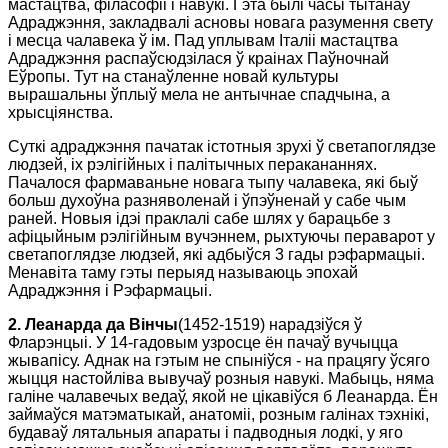
мастацтва, філасофіі і навукі. Гэта былі часы тытанаў
Адраджэння, закладвалі асновы новага разумення свету
і месца чалавека ў ім. Пад уплывам Італіі мастацтва
Адраджэння распаўсюдзілася ў краінах Паўночнай
Еўропы. Тут на станаўленне новай культуры
вырашальны ўплыў мела не антычнае спадчына, а
хрысціянства.
Суткі адраджэння пачатак істотныя зрухі ў светапоглядзе
людзей, іх рэлігійных і палітычных перакананнях.
Пачалося фармаваньне новага тыпу чалавека, які быў
больш духоўна разняволенай і ўпэўненай у сабе чым
раней. Новыя ідэі праклалі сабе шлях у барацьбе з
афіцыйным рэлігійным вучэннем, рыхтуючы пераварот у
светапоглядзе людзей, які адбыўся 3 гады рэфармацыі.
Менавіта таму гэты перыяд называюць эпохай
Адраджэння і Рэфармацыі.
2. Леанарда да Вінчы
(1452-1519) нарадзіўся ў
Фларэнцыі. У 14-гадовым узросце ён пачаў вучыцца
жывапісу. Аднак на гэтым не спыніўся - на працягу ўсяго
жыцця настойліва вывучаў розныя навукі. Мабыць, няма
галіне чалавечых ведаў, якой не цікавіўся б Леанарда. Ён
займаўся матэматыкай, анатоміі, розным галінах тэхнікі,
будаваў лятальныя апараты і падводныя лодкі, у яго