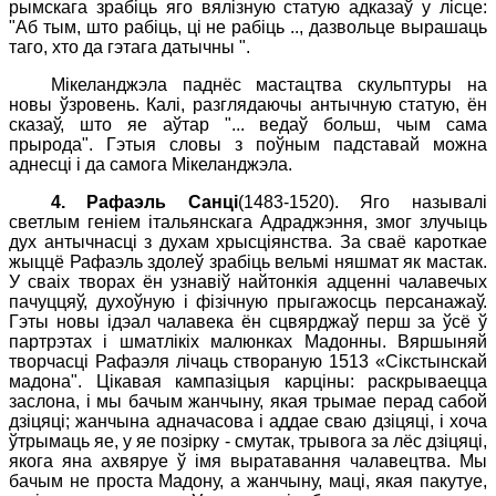
рымскага зрабіць яго вялізную статую адказаў у лісце:
"Аб тым, што рабіць, ці не рабіць .., дазвольце вырашаць
таго, хто да гэтага датычны ".
Мікеланджэла паднёс мастацтва скульптуры на
новы ўзровень. Калі, разглядаючы антычную статую, ён
сказаў, што яе аўтар "... ведаў больш, чым сама
прырода". Гэтыя словы з поўным падставай можна
аднесці і да самога Мікеланджэла.
4
.
Рафаэль Санці
(1483-1520). Яго называлі
светлым геніем італьянскага Адраджэння, змог злучыць
дух антычнасці з духам хрысціянства. За сваё кароткае
жыццё Рафаэль здолеў зрабіць вельмі няшмат як мастак.
У сваіх творах ён узнавіў найтонкія адценні чалавечых
пачуццяў, духоўную і фізічную прыгажосць персанажаў.
Гэты новы ідэал чалавека ён сцвярджаў перш за ўсё ў
партрэтах і шматлікіх малюнках Мадонны. Вяршыняй
творчасці Рафаэля лічаць створаную 1513 «Сікстынскай
мадона". Цікавая кампазіцыя карціны: раскрываецца
заслона, і мы бачым жанчыну, якая трымае перад сабой
дзiцяцi; жанчына адначасова і аддае сваю дзіцяці, і хоча
ўтрымаць яе, у яе позірку - смутак, трывога за лёс дзіцяці,
якога яна ахвяруе ў імя выратавання чалавецтва. Мы
бачым не проста Мадону, а жанчыну, маці, якая пакутуе,