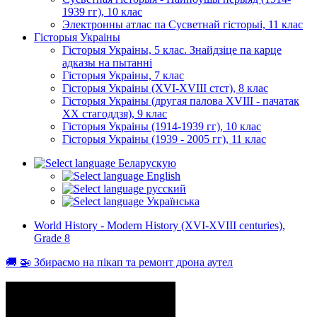
1939 гг), 10 клас
Электронны атлас па Сусветнай гісторыі, 11 клас
Гісторыя Украіны
Гісторыя Украіны, 5 клас. Знайдзіце па карце
адказы на пытанні
Гісторыя Украіны, 7 клас
Гісторыя Украіны (XVI-XVIII стст), 8 клас
Гісторыя Украіны (другая палова XVIII - пачатак
XX стагоддзя), 9 клас
Гісторыя Украіны (1914-1939 гг), 10 клас
Гісторыя Украіны (1939 - 2005 гг), 11 клас
Беларускую
English
русский
Українська
World History - Modern History (XVI-XVIII centuries),
Grade 8
🚚 🚁 Збираємо на пікап та ремонт дрона аутел