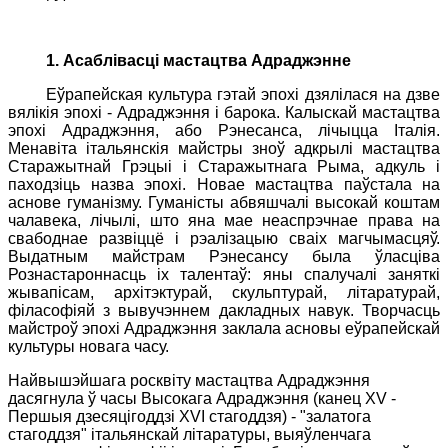
1. Асаблівасці мастацтва Адраджэнне
Еўрапейская культура гэтай эпохі дзялілася на дзве
вялікія эпохі - Адраджэння і барока. Калыскай мастацтва
эпохі Адраджэння, або Рэнесанса, лічыцца Італія.
Менавіта італьянскія майстры зноў адкрылі мастацтва
Старажытнай Грэцыі і Старажытнага Рыма, адкуль і
паходзіць назва эпохі. Новае мастацтва паўстала на
аснове гуманізму. Гуманісты абвяшчалі высокай коштам
чалавека, лічылі, што яна мае неаспрэчнае права на
свабоднае развіццё і рэалізацыю сваіх магчымасцяў.
Выдатным майстрам Рэнесансу была ўласціва
Рознастароннасць іх талентаў: яны спалучалі заняткі
жывапісам, архітэктурай, скульптурай, літаратурай,
філасофіяй з вывучэннем дакладных навук.
Творчасць
майстроў эпохі Адраджэння заклала асновы еўрапейскай
культуры новага часу.
Найвышэйшага росквіту мастацтва Адраджэння
дасягнула ў часы Высокага Адраджэння (канец
XV
-
Першыя дзесяцігоддзі
XVI
стагоддзя) - "залатога
стагоддзя" італьянскай літаратуры, выяўленчага