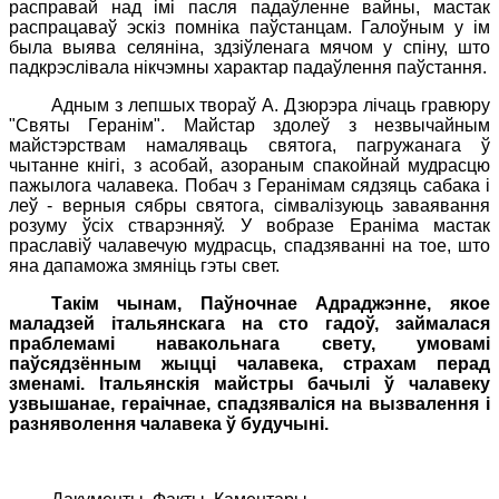
расправай над імі пасля падаўленне вайны, мастак
распрацаваў эскіз помніка паўстанцам. Галоўным у ім
была выява селяніна, здзіўленага мячом у спіну, што
падкрэслівала нікчэмны характар падаўлення паўстання.
Адным з лепшых твораў А. Дзюрэра лічаць гравюру
"Святы Геранім". Майстар здолеў з незвычайным
майстэрствам намаляваць святога, пагружанага ў
чытанне кнігі, з асобай, азораным спакойнай мудрасцю
пажылога чалавека. Побач з Геранімам сядзяць сабака і
леў - верныя сябры святога, сімвалізуюць заваявання
розуму ўсіх стварэнняў. У вобразе Ераніма мастак
праславіў чалавечую мудрасць, спадзяванні на тое, што
яна дапаможа змяніць гэты свет.
Такім чынам, Паўночнае Адраджэнне, якое
маладзей італьянскага на сто гадоў, займалася
праблемамі навакольнага свету, умовамі
паўсядзённым жыцці чалавека, страхам перад
зменамі. Італьянскія майстры бачылі ў чалавеку
узвышанае, гераічнае, спадзяваліся на вызвалення і
разняволення чалавека ў будучыні.