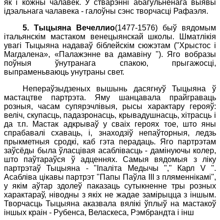
як і кожны чалавек. У стварэнні абагульненага выявы
ідэальнага чалавека - галоўны сэнс творчасці Рафаэля.
5
.
Тыцыяна Вечеллио
(1477-1576) быў вядомым
італьянскім мастаком венецыянскай школы. Шматлікія
увагі Тыцыяна надаваў біблейскім сюжэтам ("Хрыстос і
Магдалена», «Палажэнне ва дамавіну "). Яго вобразы
поўныя ўнутранага спакою, прыгажосці,
выпраменьваюць унутраны свет.
Непераўзыдзеных вышынь дасягнуў Тыцыяна ў
мастацтве партрэта. Яму шанцавала прайграваць
розныя, часам супярэчлівыя, рысы характару герояў:
веліч, скупасць, падазронасць, крывадушнасць, хітрасць і
да т.п. Мастак адкрываў у сваіх героях тое, што яны
спрабавалі схаваць, і, знаходзіў непаўторныя, ледзь
прыкметныя сродкі, каб гэта перадаць. Яго партрэтам
заўсёды была ўласцівая асаблівасць - дамінуючы колер,
што паўтараўся ў адценнях. Самыя вядомыя з ліку
партрэтаў Тыцыяна - "Іпаліта Медычы "," Карл V ".
Асабліва цікавы партрэт "Папы Паўла III з пляменнікамі",
у якім аўтар здолеў паказаць сутыкненне тры розных
характараў, ніводны з якіх не жадае замірыцца з іншым.
Творчасць Тыцыяна аказвала вялікі ўплыў на мастакоў
іншых краін - Рубенса, Веласкеса, Рэмбрандта і інш