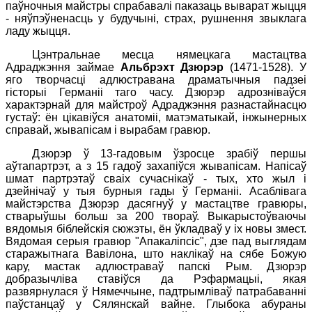
паўночныя майстры спрабавалі паказаць выварат жыцця
- няўпэўненасць у будучыні, страх, рушнення звыклага
ладу жыцця.
Цэнтральнае месца нямецкага мастацтва
Адраджэння займае
Альбрэхт Дзюрэр
(1471-1528). У
яго творчасці адлюстравана
драматычныя падзеі
гісторыі Германіі таго часу. Дзюрэр адрозніваўся
характэрнай для майстроў Адраджэння разнастайнасцю
густаў: ён цікавіўся анатоміі, матэматыкай, інжынерных
справай, жывапісам і вырабам гравюр.
Дзюрэр ў 13-гадовым ўзросце зрабіў першы
аўтапартрэт, а з 15 гадоў захапіўся жывапісам. Напісаў
шмат партрэтаў сваіх сучаснікаў - тых, хто жыл і
дзейнічаў у тыя бурныя гады ў Германіі. Асаблівага
майстэрства Дзюрэр дасягнуў у мастацтве гравюры,
стварыўшы больш за 200 твораў. Выкарыстоўваючы
вядомыя біблейскія сюжэты, ён ўкладваў у іх новы змест.
Вядомая серыя гравюр "Апакаліпсіс", дзе пад выглядам
старажытнага Вавілона, што наклікаў на сябе Божую
кару, мастак адлюстраваў папскі Рым. Дзюрэр
добразычліва ставіўся да Рэфармацыі, якая
развярнулася ў Нямеччыне, падтрымліваў патрабаванні
паўстанцаў у Сялянскай вайне. Глыбока абураны