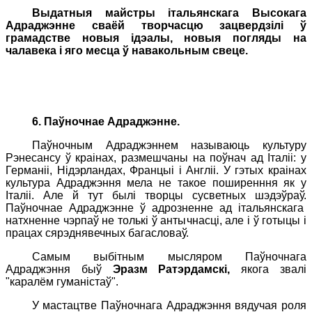
Выдатныя майстры італьянскага Высокага
Адраджэнне сваёй творчасцю зацвердзілі ў
грамадстве новыя ідэалы, новыя погляды на
чалавека і яго месца ў навакольным свеце.
6. Паўночнае Адраджэнне.
Паўночным Адраджэннем называюць культуру
Рэнесансу ў краінах, размешчаны на поўнач ад Італіі: у
Германіі, Нідэрландах, Францыі і Англіі. У гэтых краінах
культура Адраджэння мела не такое поширенння як у
Італіі. Але й тут былі творцы сусветных шэдэўраў.
Паўночнае Адраджэнне ў адрозненне ад італьянскага
натхненне чэрпаў не толькі ў антычнасці, але і ў готыцы і
працах сярэднявечных багасловаў.
Самым выбітным мысляром Паўночнага
Адраджэння быў
Эразм Ратэрдамскі,
якога звалі
"каралём гуманістаў".
У мастацтве Паўночнага Адраджэння вядучая роля