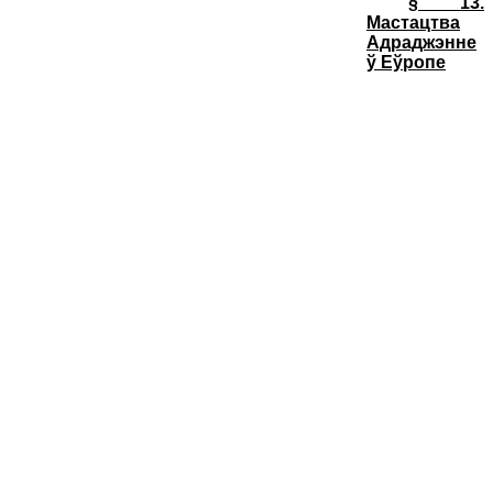
§ 1
3
.
Мастацтва
Адраджэнне
ў Еўропе