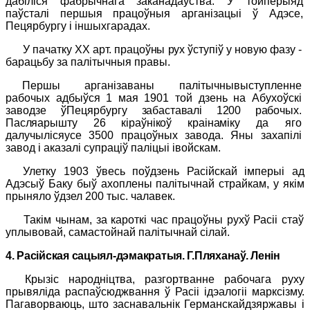
дабіліся фабрычнага заканадаўства. У тойперыяд
паўсталі першыя працоўныя арганізацыі ў Адэсе,
Пецярбургу і іншыхгарадах.
У пачатку
XX
арт. працоўны рух ўступіў у новую фазу -
барацьбу за палітычныя правы.
Першы арганізаваны палітычнывыступленне
рабочых адбыўся 1 мая 1901 той дзень на Абухоўскі
заводзе ўПецярбургу
забаставалі 1200 рабочых.
Пасляарышту 26 кіраўнікоў краінамі
ку да яго
далучылісяусе 3500 працоўных завода. Яны захапілі
завод і аказалі супраціў паліцыі івойскам.
Улетку 1903 ўвесь поўдзень Расійскай імперыі ад
Адэсыў Баку быў ахоплены палітычнай страйкам, у якім
прыняло ўдзел 200 тыс. чалавек.
Такім чынам, за кароткі час працоўны рухў Расіі стаў
уплывовай, самастойнай палітычнай сілай.
4. Расійская сацыял-дэмакратыя. Г.Пляханаў. Ленін
Крызіс народніцтва, разгортванне рабочага руху
прывяліда распаўсюджвання ў Расіі ідэалогіі марксізму.
Пагаворваюць, што заснавальнік Германскайдзяржавы і