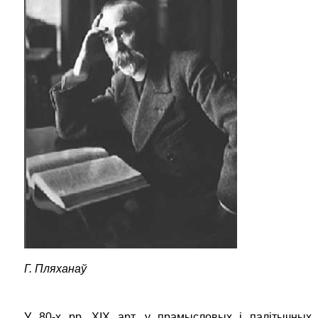
Г.
Пляханаў
У 80-х
pp
.
XIX
арт. у прамысловых і палітычных