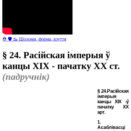
⛑ 🛡 🥾 Шоломи, форма, взуття
§ 24. Расійская імперыя ў
канцы XIX - пачатку XX ст.
(падручнік)
§ 24.Расійская
імперыя
канцы
XIX
-ў
пачатку
XX
арт.
1
.
Асаблівасці