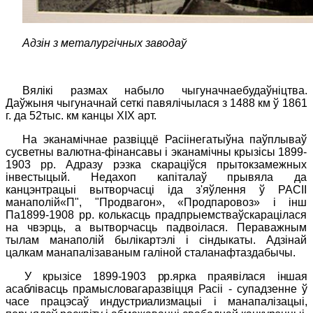
Адзін з металургічных заводаў
Вялікі размах набыло чыгуначнаебудаўніцтва.
Даўжыня чыгуначнай сеткі павялічылася з 1488 км ў 1861
г. да 52тыс. км канцы
XIX
арт.
На эканамічнае развіццё Расіінегатыўна паўплываў
сусветны валютна-фінансавы і эканамічны крызісы 1899-
1903
pp
.
Адразу
рэзка скараціўся прытокзамежных
інвестыцый. Недахоп капіталаў прывяла да
канцэнтрацыі вытворчасці іда з'яўлення ў
РАСІІ
манаполій«П", "Продвагон», «Продпаровоз» і інш
Па1899-1908
pp
.
колькасць прадпрыемстваўскарацілася
на чвэрць, а вытворчасць падвоілася. Пераважным
тылам манаполій былікартэлі і сіндыкаты. Адзінай
цалкам манапалізаваным галіной сталанафтаздабычы.
У крызісе 1899-1903
pp
.ярка праявілася іншая
асаблівасць
прамысловагаразвіцця Расіі - супадзенне ў
часе працэсаў индустриализма
цыі і манапалізацыі,