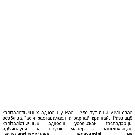
капіталістычных адносін у Расіі. Але тут яны мелі свае
асабліва.Расія заставалася аграрнай краінай. Развіццё
капіталістычных адносін усельскай гаспадарцы
адбываўся на прускі манер - памешчыцкія
гаспадаркіпаступова пера
хадзілі на