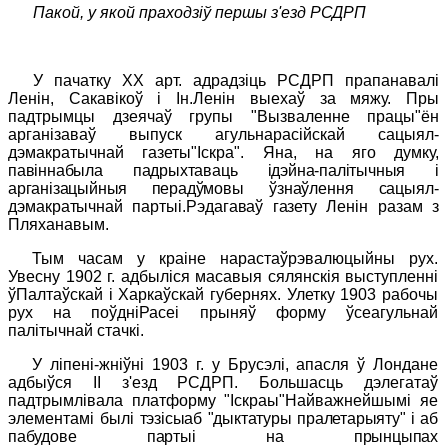
Пакой, у якой праходзіў першы з'езд РСДРП
У пачатку
XX
арт. адрадзіць РСДРП прапанавалі
Ленін, Сакавікоў і Ін.Ленін выехаў за мяжу. Пры
падтрымцы дзеячаў групы "Вызваленне працы"ён
арганізаваў выпуск агульнарасійскай сацыял-
дэмакратычнай газеты"Іскра". Яна, на яго думку,
павіннабыла падрыхтаваць ідэйна-палітычныя і
арганізацыйныя перад
ўмовы ўзнаўлення сацыял-
дэмакратычнай партыі.Рэдагаваў газету
Ленін разам з
Пляханавым.
Тым часам у краіне нарастаўрэвалюцыйны рух.
Увесну 1902 г. адбыліся масавыя сялянскія выступленні
ўПалтаўскай і Харкаўскай губернях. Улетку 1903 рабочы
рух на поўдніРасеі прыняў форму ўсеагульнай
палітычнай стачкі.
У ліпені-жніўні 1903 г. у Брусэлі, апасля ў Лондане
адбыўся
II
з'езд РСДРП. Большасць дэлегатаў
падтрымлівала платформу "Іскра
ы
"Найважнейшымі яе
элементамі былі
тэзісыаб "дыктатуры пралетарыяту" і аб
пабудове партыі на прынцыпах