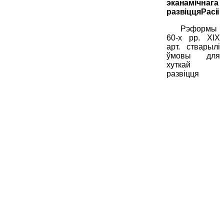
эканамічнага
развіццяРасіі
Рэформы
60-х
pp
.
XIX
арт. стварылі
ўмовы для
хуткай
развіцця