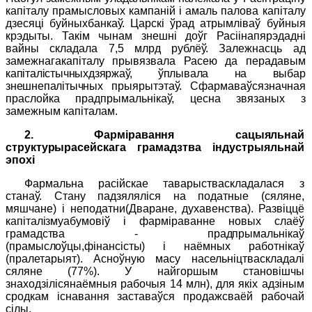
капіталу прамысловых кампаній і амаль палова капіталу
дзесяці буйныхбанкаў. Царскі ўрад атрымліваў буйныя
крэдыты. Такім чынам знешні доўг Расіінапярэдадні
вайны складала 7,5 млрд рублёў. Залежнасць ад
замежнагакапіталу прывязвала Расею да перадавым
капіталістычныхдзяржаў, ўплывала на выбар
знешнепалітычных
прыярытэтаў. Сфармаваўсязначная
праслойка прадпрымальнікаў, цесна звязаных з
замежным капіталам.
2. Фарміравання сацыяльнай
структурырасейскага грамадзтва
індустрыяльнай
эпохі
Фармальна расійскае таварыстваскладалася з
станаў. Стану падзяляліся на податные (сяляне,
мяшчане) і неподатни(Дваране,
духавенства). Развіццё
капіталізмуабумовіў і фарміраванне новых слаёў
грамадства - прадпрымальнікаў
(прамыслоўцы,фінансісты)
і наёмных работнікаў
(пралетарыят). Асноўную масу насельніцтваскладалі
сяляне (77%).
У найгоршым становішчы
знаходзілісянаёмныя рабочыя 1
4
млн), для якіх адзіным
сродкам існавання заставаўся продажсваёй рабочай
сілы.