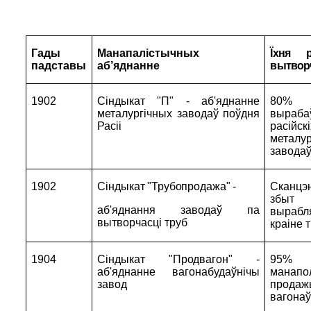
Гады
Манапалістычных
Ї
хня 
падставы
аб
’
яднанне
вытвор
1902
Сіндыкат "П" -
аб'яднанне
80
металургічных заводаў поўдня
выраба
Расіі
расійск
металур
завода
1902
Сіндыкат "Трубопродажа" -
Сканцэ
збыт
аб'яднання заводаў па
вырабл
вытворчасці труб
краіне 
1904
Сіндыкат "Продвагон" -
95%
аб'яднанне вагонабудаўнічы
манапо
завод
продаж
вагонаў