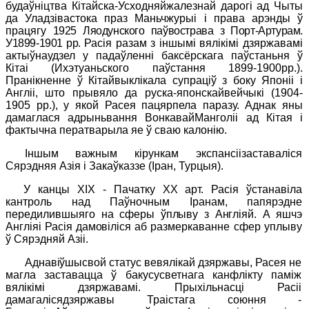
будаўніцтва Кітайска-Усходняйжалезнай дарогі ад Чыты
да Уладзівастока праз Маньчжурыі і права арэнды ў
працягу
1925 Ляодунского паўвострава з Порт-Артурам.
У1899-1901
pp
.
Расія разам з іншымі вялікімі дзяржавамі
актыўнаудзел у падаўленні баксёрскага паўстаньня ў
Кітаі (Ихэтуаньского паўстання 1899-1900
pp
.).
Пранікненне ў Кітайвыклікала супраціў з боку Японіі і
Англіі, што прывяло да руска-японскайвейчыкі (1904-
1905
pp
.),
у якой Расея пацярпела паразу. Аднак яны
дамаглася адрыньвання ВонкавайМанголіі ад Кітая і
фактычна ператварыла яе ў сваю калонію.
Іншым важным кірункам экспансіізаставаліся
Сярэдняя Азія і Закаўказзе (Іран, Турцыя).
У канцы
XIX
- Пачатку
XX
арт. Расія ўстанавіла
кантроль над Паўночным Іранам, папярэдне
передилившыяго
на сферы ўплыву з Англіяй. А яшчэ
Англіяі Расія дамовіліся аб
размеркаванне сфер уплыву
ў Сярэдняй Азіі.
Аднавіўшысвой статус ве
вялікай дзяржавы, Расея не
магла заставацца ў бакусусветнага канфлікту паміж
вялікімі дзяржавамі. Прыхільнасці Расіі
дамагалісядзяржавы Траістага сою
ння -