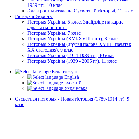
1939 гг), 10 клас
Электронны атлас па Сусветнай гісторыі, 11 клас
Гісторыя Украіны
Гісторыя Украіны, 5 клас. Знайдзіце па карце
адказы на пытанні
Гісторыя Украіны, 7 клас
Гісторыя Украіны (XVI-XVIII стст), 8 клас
Гісторыя Украіны (другая палова XVIII - пачатак
XX стагоддзя), 9 клас
Гісторыя Украіны (1914-1939 гг), 10 клас
Гісторыя Украіны (1939 - 2005 гг), 11 клас
Беларускую
English
русский
Українська
Сусветная гісторыя - Новая гісторыя (1789-1914 гг), 9
клас