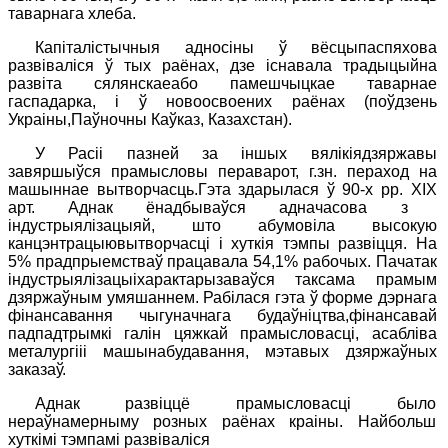
таварнага хлеба.
Капіталістычныя адносіны ў вёсцыпаспяхова
развіваліся ў тых раёнах, дзе існавала традыцыйна
развіта сялянскаеабо памешчыцкае таварнае
гаспадарка, і ў новоосвоених раёнах (поўдзень
Украіны,Паўночны Каўказ, Казахстан).
У Расіі пазней за іншых вялікіядзяржавы
завяршыўся прамысловы пераварот, г.зн. пераход на
машыннае вытворчасць.Гэта здарылася ў 90-х
pp
.
XIX
арт. Аднак ёнадбываўся адначасова з
індустрыялізацыяй, што абумовіла высокую
канцэнтрацыювытворчасці і хуткія тэмпы развіцця. На
5%
прадпрыемстваў працавала 54,1% рабочых. Пачатак
індустрыялізацыіхарактарызаваўся таксама прамым
дзяржаўным умяшаннем. Рабілася гэта ў форме дэр
нага
фінансавання чыгуначнага будаўніцтва,фінансавай
пад
падтрымкі галін цяжкай прамысловасці, асабліва
металургііі машынабудавання, мэтавых дзяржаўных
заказаў.
Аднак развіццё прамысловасці было
нераўнамерныму розных раёнах краіны. Найбольш
хуткімі тэмпамі развіваліся