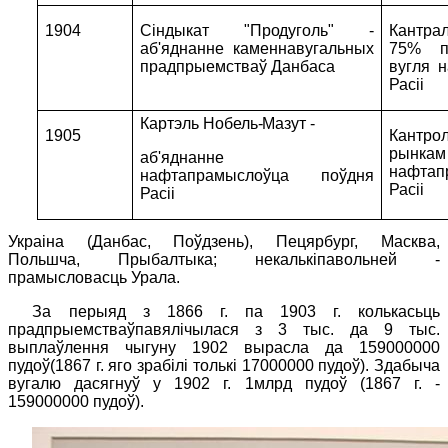
1904
Сіндыкат "Продуголь" -
Кантра
аб'яднанне каменнавугальных
75% п
прадпрыемстваў Данбаса
вугля 
Расіі
Картэль Нобель-Мазут -
1905
Кантро
рынкам
аб'яднанне
нафтап
нафтапрамыслоўца поўдня
Расіі
Расіі
Украіна (Данбас, Поўдзень), Пецярбург, Масква,
Польшча, Прыбалтыка; некалькіпавольней -
прамысловасць Урала.
За перыяд з 1866 г. па 1903 г. колькасьць
прадпрыемстваўпавялічылася з 3 тыс. да 9 тыс.
выплаўлення чыгуну 1902 вырасла да 159000000
пудоў(1867 г. яго зрабілі толькі 17000000 пудоў). Здабыча
вугалю дасягнуў у 1902 г. 1млрд пудоў (1867 г. -
159000000 пудоў).