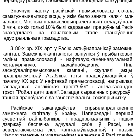
перыядаў росквіту і абмежаванні свабоднай канкурэнцыі.
Значную частку расійскай прамысловасці склала
саматужныявытворчасць, у якім было занята каля 4 млн
чалавек. Між тым прамысловыпралетарыят складаў каля
3 млн, з якiх толькі 10% былі кадравымі працоўнымі.Расія
знаходзілася на пачатковым этапе станаўлення
індустрыяльнага грамадства.
З 80-х
pp
.
XIX
арт. у Расію актыўнапранікаў замежны
капітал. Замежныякапіталісты рынуліся ў прыбытковыя
галіны прамысловасці - нафтавую,каменнавугальнай,
металургічную, махай
нобудивну. Яны
засноўваліпрамысловыя кампаніі, скуплялі акцыі
прадпрыемстваў. Асабліва гэты працэсўзмацніўся ў
пачатку
XX
арт. У нафтавай прамысловасці, напрыклад,
гаспадарылі англійская трэст"Ойл" і англа-галандскі
трэст "Ройял датч шелл".Багацце сыравінных рэсурсаў і
танная працоўная сіла забяспечвалі высокіяпрыбытку.
Расійскае заканадаўства спрыялапранікненню
замежнага капіталу ў краіну. Напярэдадні першай
сусветнай вайныбанкіры і прадпрымальнікі з іншых
дзяржаў бяспечна адчувалі сябе ў Расеі, не
асцерагаючысяза лёс капіталаўкладанняў і пазык.
Наогул замежным уладальнікам належала ў Расіітраціну