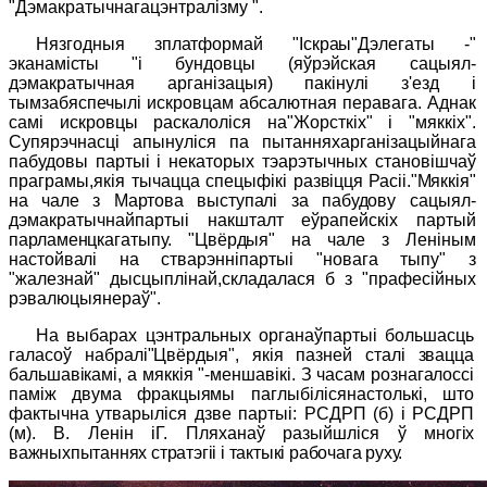
"Дэмакратычнагацэнтралізму ".
Нязгодныя зплатформай "Іскра
ы
"Дэлегаты -"
эканамісты "і
бундовцы (яўрэйская сацыял-
дэмакратычная арганізацыя) пакінулі з'езд і
тымзабяспечылі искровцам абсалютная перавага. Аднак
самі искровцы раскалоліся на"Жорсткіх" і "мяккіх".
Супярэчнасці апынуліся па пытанняхарганізацыйнага
пабудовы партыі і некаторых тэарэтычных становішчаў
праграмы,якія тычацца спецыфікі
развіцця Расіі."Мяккія"
на чале з Мартова выступалі за пабудову
сацыял-
дэмакратычнайпартыі накшталт еўрапейскіх партый
парламенцкагатыпу. "Цвёрдыя" на чале з Леніным
настойвалі на
стварэнніпартыі "новага тыпу" з
"жалезнай" дысцыплінай,складалася б з "прафесійных
рэвалюцыянераў".
На выбарах цэнтральных органаўпартыі большасць
галасоў
набралі"Цвёрдыя", якія пазней сталі звацца
бальшавікамі, а мяккія "-меншавікі. З часам рознагалоссі
паміж двума фракцыя
мы паглыбілісянастолькі, што
фактычна утварыліся дзве партыі: РСДРП (б) і РСДРП
(м). В. Ленін іГ. Пляханаў разыйшліся ў
многіх
важныхпытаннях стратэгіі і тактыкі рабочага руху.