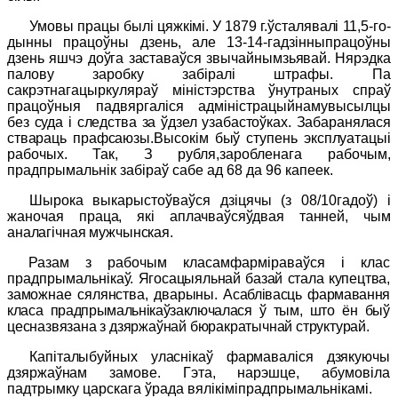
Умовы працы былі цяжкімі. У 1879 г.ўсталявалі 11,5-го-
дынны працоўны дзень, але 13-14-гадзінныпрацоўны
дзень яшчэ
доўга заставаўся звычайнымзьявай. Нярэдка
палову заробку
забіралі штрафы. Па
сакрэтнагацыркуляраў міністэрства ўнутраных спраў
працоўныя падвяргаліся адміністрацыйнамувысылцы
без суда і следства за ўдзел узабастоўках. Забаранялася
ствараць
прафсаюзы.Высокім быў ступень эксплуатацыі
рабочых. Так, З
рубля,заробленага рабочым,
прадпрымальнік забіраў сабе ад 68 да 96 капеек.
Шырока выкарыстоўваўся дзіцячы (з 08/10гадоў) і
жаночая
праца, які аплачваўсяўдвая танней, чым
аналагічная мужчынская.
Разам з рабочым класамфарміраваўся і клас
прадпрымальнікаў.
Ягосацыяльнай базай стала купецтва,
заможнае сялянства, двары
ны. Асаблівасць фармавання
класа прадпрымальнікаўзаключалася ў тым, што
ён быў
цесназвязана з дзяржаўнай бюракратычнай структурай.
Капіталыбуйных уласнікаў фармаваліся дзякуючы
дзяржаўна
м замове. Гэта, нарэшце, абумовіла
падтрымку царскага ўрада вялікіміпрадпрымальнікамі.