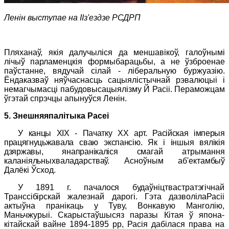
Ленін выступае на IIз'ездзе РСДРП
Пляханаў, якія далучыліся да меншавікоў, галоўнымі
лічыў парламенцкія формыбарацьбы, а не ўзброенае
паўстанне, вядучай сілай - ліберальную буржуазію.
Ёндаказваў няўчаснасць сацыялістычнай рэвалюцыі і
немагчымасці пабудовысацыялізму
Й
Расіі. Пераможцам
ўгэтай спрэчцы апынуўся Ленін.
5. Знешняяпалітыка Расеі
У канцы
XIX
- Пачатку
XX
арт. Расійская імперыя
працягнуць
жавала сваю экспансію. Як і іншыя вялікія
дзяржавы, янапранікаліся
смагай атрымання
каланіяльныхваладарстваў. Асноўным аб'ектам
быў
Далёкі Ўсход.
У 1891 г. пачалося будаўніцтвастратэгічнай
Транссібірскай
жалезнай дарогі. Гэта дазволілаРасіі
актыўна пранікаць у Туву, Вонкавую Манголію,
Маньчжурыі. Скарыстаўшысяз паразы Кітая ў япона-
кітайскай вайне 1894-1895
pp
, Расія дабілася права на