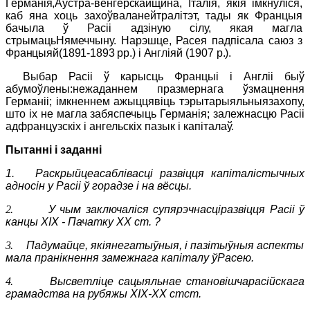
Германія,Аўстра-венгерскай
щина, Італія, якія імкнуліся,
каб яна хоць захоўваланейтралітэт, тады як Францыя
бачыла ў Расіі адзіную сілу, якая магла
стрымацьНямеччыну. Нарэшце, Расея падпісала саюз з
Францыяй(1891-1893
pp
.)
і
Англіяй (1907
p
.).
Выбар Расіі ў карысць Францыі і Англіі быў
абумоўлены:нежаданнем празмернага ўзмацнення
Германіі; імкненнем ажыццявіць тэрытарыяльныязахопу,
што іх не магла забяспечыць Германія; залежнасцю Расіі
адфранцузскіх і ангельскіх пазык і капіталаў.
Пытанні і заданні
1.
Раскрыйцеасаблівасці развіцця капіталістычных
адносін у Расіі ў горадзе і на вёсцы.
2.
У чым заключаліся супярэчнасціразвіцця Расіі ў
канцы
XIX
- Пачатку
XX
cm
.
?
3.
Падумайце, якіянегатыўныя, і пазітыўныя аспекты
мала пранікнення замежнага капіталу ўРасею.
4.
Высветліце сацыяльнае становішчарасійскага
грамадства на рубяжы ХIХ-ХХ стст.