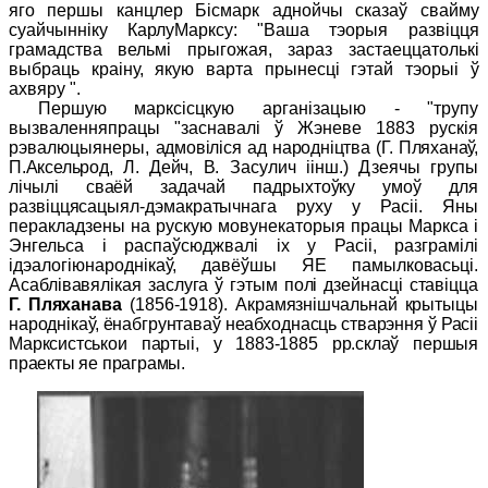
яго першы канцлер Бісмарк аднойчы сказаў свайму
суайчынніку КарлуМарксу: "Ваша тэорыя развіцця
грамадства вельмі прыгожая, зараз застаеццатолькі
выбраць краіну, якую варта прынесці гэтай тэорыі ў
ахвяру ".
Першую марксісцкую арганізацыю - "трупу
вызваленняпрацы "заснавалі ў Жэневе 1883 рускія
рэвалюцыянеры,
адмовіліся ад народніцтва (Г. Пляханаў,
П.Аксельрод, Л. Дейч,
В. Засулич іінш.) Дзеячы групы
лічылі сваёй задачай падрыхтоўку умоў для
развіццясацыял-дэмакратычнага руху у Расіі. Яны
перакладзены на рускую мовунекаторыя працы Маркса і
Энгельса і распаўсюджвалі іх у Расіі, разграмілі
ідэалогіюнароднікаў, давёў
шы ЯЕ памылковасьці.
Асаблівавялікая заслуга ў гэтым полі дзейнасці ставіцца
Г.
Пляханава
(1856-1918).
Акрамязнішчальнай крытыцы
народнікаў, ёнабгрунтаваў неабходнасць стварэння ў Расіі
Марк
систськои партыі, у 1883-1885
pp
.склаў першыя
праекты яе праграмы.