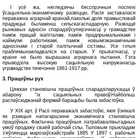
І усё жа, нягледзячы бясспрэчныя поспехі
ўсацыяльна-эканамічнаму развіццю, Расія заставалася
пераважна аграрнай краінай,
паколькі доля прамысловай
прадукцыі быламенш сельска
гаспадарчую. Развіццё
рынкавых адносін спарадзіўсупярэчнасці
у грамадстве
паміж працай ікапіталам, паміж прадпрымальнікамі і
найму
імі работнікамі, паміж новыміэканамічнымі
адносінамі і старой палітычнай сістэмы. Усе гэтыя
праблемынакладваліся на старыя. У прыватнасці, у
краіне не было вырашана аграрнага пытання. Гэта
прыводзіла высокую сацыяльную напружанасць
уграмадстве тече
чэнне 1861-1917
pp
.
3. Працоўны рух
Цяжкае становішча працоўных спарадзіларухацца ў
абарону "іх
сацыяльных правоў.Найбольш
распаўсюджанай формай барацьбы была забастоўка.
У
XIX
арт. ў Расіі пераважалі забастоўкі, якія ўзнікалі
як рэакцыя напагаршэнне эканамічнага становішча
працоўных. Фактычна працоўныя патрабавалівыгадных
умоў продажу сваёй рабочай сілы. Тыповым прыкладам
з'яўляецца марозаўскайстрайк 1885 У 1897 г. рабочыя