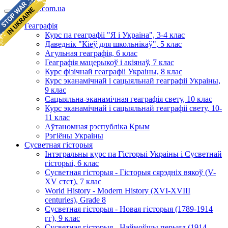
geomap.com.ua
Геаграфія
Курс па геаграфіі "Я і Украіна", 3-4 клас
Даведнік "Кіеў для школьнікаў", 5 клас
Агульная геаграфія, 6 клас
Геаграфія мацерыкоў і акіянаў, 7 клас
Курс фізічнай геаграфіі Украіны, 8 клас
Курс эканамічнай і сацыяльнай геаграфіі Украіны,
9 клас
Сацыяльна-эканамічная геаграфія свету, 10 клас
Курс эканамічнай і сацыяльнай геаграфіі свету, 10-
11 клас
Аўтаномная рэспубліка Крым
Рэгіёны Украіны
Сусветная гісторыя
Інтэгральны курс па Гісторыі Украіны і Сусветнай
гісторыі, 6 клас
Сусветная гісторыя - Гісторыя сярэдніх вякоў (V-
XV стст), 7 клас
World History - Modern History (XVI-XVIII
centuries), Grade 8
Сусветная гісторыя - Новая гісторыя (1789-1914
гг), 9 клас
Сусветная гісторыя - Найноўшы перыяд (1914-