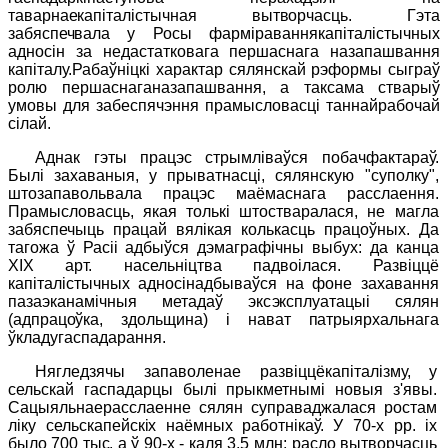
таварнаекапіталістычная вытворчасць. Гэта
забяспечвала
у Росы фарміраваннякапіталістычных
адносін за недастатковага першаснага назапашвання
капіталу.Рабаўніцкі характар сялянскай рэформы сыграў
ролю першаснаганазапашвання, а таксама стварыў
умовы для забеспячэння прамысловасці таннайрабочай
сілай.
Аднак гэты працэс стрымліваўся побачфактараў.
Былі захаваныя, у прыватнасці, сялянскую "суполку",
штозапавольвала працэс маёмаснага расслаення.
Прамысловасць, якая толькі штостваралася, не магла
забяспечыць працай вялікая колькасць працоўных. Да
тагожа ў Расіі адбыўся дэмаграфічны выбух: да канца
XIX
арт. насельніцтва падвоілася. Развіццё
капіталістычных адносінадбываўся на фоне захавання
пазаэканамічныя метадаў экс
эксплуатацыі сялян
(адпрацоўка, здольщина) і нават патрыярхальнага
ўкладугаспадарання.
Нягледзячы запаволенае развіццёкапіталізму, у
сельскай гаспадарцы былі прыкметнымі новыя з'явы.
Сацыяльнаерасслаенне сялян суправаджалася ростам
ліку сельска
пейскіх наёмных работнікаў. У 70-х
pp
.
іх
было 700 тыс, а ў 90-х -
каля 3,5 млн; расло вытворчасць