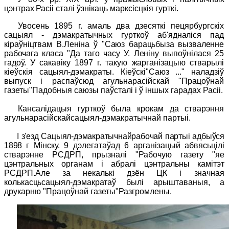
цэнтрах Расіі
сталі ўзнікаць марксісцкія гурткі.
Увосень 1895 г. амаль два дзесяткі пецярбургскіх
сацыял -
дэмакратычных гурткоў аб'ядналіся пад
кіраўніцтвам В.Леніна ў "Саюз
барацьбыза вызваленне
рабочага класа "Да таго часу У. Леніну вы
поўнілася 25
гадоў. У сакавіку 1897 г. такую жарганізацыю
стварылі
кіеўскія сацыял-дэмакраты. Кіеўскі"Саюз ..." наладзіў
выпуск і распаўсюд агульнарасійскай "
Працоўнай
газет
ы
"Падобныя саюзы паўсталі і ў іншых гарадах Расіі.
Кансалідацыя гурткоў была крокам да стварэння
агульнарасійскайсацыял-дэмакратычнай партыі.
I з'езд Сацыял-дэмакратычнайрабочай партыі адбыўся
1898
г Мінску. 9 дэлегатаўад 6 арганізацый абвясьцілі
стварэнне РСДРП, прызналі "
Рабочую
газету "яе
цэнтральных органам і абралі цэнтральны камітэт
РСДРП.Але за некалькі дзён ЦК і
значная
колькасцьсацыял-дэмакратаў былі арыштаваныя, а
друкар
ню "
Працоўнай
газет
ы
"Разгромлены.