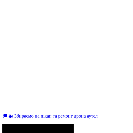
🚚 🚁 Збираємо на пікап та ремонт дрона аутел