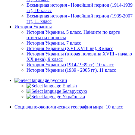
Всемирная история - Новейший период (1914-1939
гг), 10 класс
Всемирная история - Новейший период (1939-2007
гг), 11 класс
История Украины
История Украины, 5 класс. Найдите по карте
ответы на вопросы
История Украины, 7 класс
История Украины (XVI-XVIII вв), 8 класс
История Украины (вторая половина XVIII - начало
XX века), 9 класс
История Украины (1914-1939 гг), 10 класс
История Украины (1939 - 2005 гг), 11 класс
русский
English
Беларускую
Українська
Социально-экономическая география мира, 10 класс