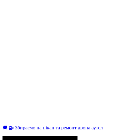
🚚 🚁 Збираємо на пікап та ремонт дрона аутел