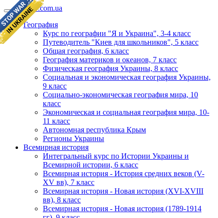
geomap.com.ua
География
Курс по географии "Я и Украина", 3-4 класс
Путеводитель "Киев для школьников", 5 класс
Общая география, 6 класс
География материков и океанов, 7 класс
Физическая география Украины, 8 класс
Социальная и экономическая география Украины,
9 класс
Социально-экономическая география мира, 10
класс
Экономическая и социальная география мира, 10-
11 класс
Автономная республика Крым
Регионы Украины
Всемирная история
Интегральный курс по Истории Украины и
Всемирной истории, 6 класс
Всемирная история - История средних веков (V-
XV вв), 7 класс
Всемирная история - Новая история (XVI-XVIII
вв), 8 класс
Всемирная история - Новая история (1789-1914
гг), 9 класс