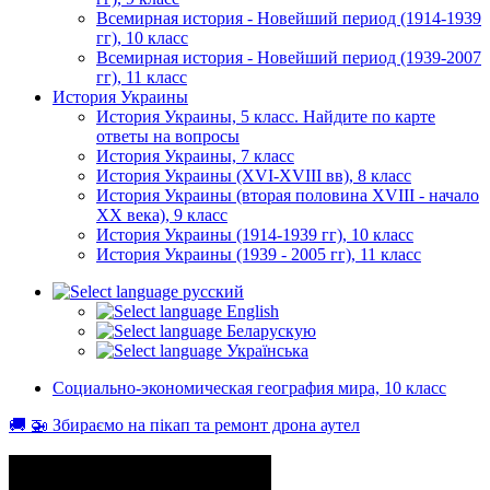
Всемирная история - Новейший период (1914-1939
гг), 10 класс
Всемирная история - Новейший период (1939-2007
гг), 11 класс
История Украины
История Украины, 5 класс. Найдите по карте
ответы на вопросы
История Украины, 7 класс
История Украины (XVI-XVIII вв), 8 класс
История Украины (вторая половина XVIII - начало
XX века), 9 класс
История Украины (1914-1939 гг), 10 класс
История Украины (1939 - 2005 гг), 11 класс
русский
English
Беларускую
Українська
Социально-экономическая география мира, 10 класс
🚚 🚁 Збираємо на пікап та ремонт дрона аутел