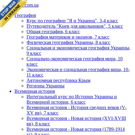
geomap.com.ua
География
Курс по географии "Я и Украина", 3-4 класс
Путеводитель "Киев для школьников", 5 класс
Общая география, 6 класс
География материков и океанов, 7 класс
Физическая география Украины, 8 класс
Социальная и экономическая география Украины,
9 класс
Социально-экономическая география мира, 10
класс
Экономическая и социальная география мира, 10-
11 класс
Автономная республика Крым
Регионы Украины
Всемирная история
Интегральный курс по Истории Украины и
Всемирной истории, 6 класс
Всемирная история - История средних веков (V-
XV вв), 7 класс
Всемирная история - Новая история (XVI-XVIII
вв), 8 класс
Всемирная история - Новая история (1789-1914
гг), 9 класс