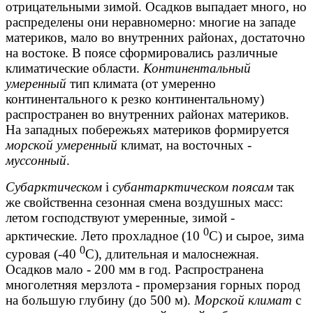
отрицательными зимой. Осадков выпадает много, но
распределены они неравномерно: многие на западе
материков, мало во внутренних районах, достаточно
на востоке. В поясе сформировались различные
климатические области.
Континентальный
умеренный
тип климата (от умеренно
континентального к резко континентальному)
распространен во внутренних районах материков.
На западных побережьях материков формируется
морской умеренный
климат, на восточных -
муссонный
.
Субарктическом
і
субантарктическом поясам
так
же свойственна сезонная смена воздушных масс:
летом господствуют умеренные, зимой -
0
арктические. Лето прохладное (10
С) и сырое, зима
0
суровая (-40
С), длительная и малоснежная.
Осадков мало - 200 мм в год. Распространена
многолетняя мерзлота - промерзания горных пород
на большую глубину (до 500 м).
Морской климат
с