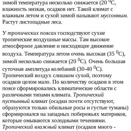
0
зимой температура несколько снижается (20
С,
влажность низкая, осадков нет. Такой климат с
влажным летом и сухой зимой называют
муссонным
.
Растут листопадные леса.
У
тропических поясах
господствуют сухие
тропические воздушные массы. Там высокое
атмосферное давление и нисходящее движение
0
воздуха. Температура летом очень высокая (35
С),
0
зимой несколько снижается (20
С). Очень большая
0
суточная амплитуда колебаний (30-40
С).
Тропический воздух слишком сухой, поэтому
осадков целом мало. По количеству осадков в этом
поясе сформировались климатические области с
различными типами климата.
Тропический
пустынный
климат (осадки почти отсутствуют,
образуются только обильные росы и густые туманы)
сформировался на западных побережьях материков,
которые омываются холодными течениями.
Тропический влажный
климат (осадков много -