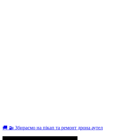
🚚 🚁 Збираємо на пікап та ремонт дрона аутел