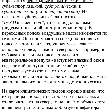
образуются
переходные климатические пояса
:
субэкваториальный, субтропический
и
субарктический (субантарктический)
. Их
называют
субпоясамы
- С латинского
"
суб
"Означает" под ", то есть под основным
(
пидекваториальний
, пидтропичний и др.). В
переходных поясах воздушные массы изменяется по
сезонами. Они поступают из соседних основных
поясов: летом царит воздушная масса южнее
основного пояса, а зимой - северного. Например, в
субэкваториальном поясе летом царит
экваториальное воздуха - наступает влажный сезон
года, зимой поступает тропический воздух -
наступает сухой сезон. Поэтому климат
субэкваториального пояса летом подобный климата
экваториального пояса, а зимой - до тропического.
На карте климатических поясов хорошо видно, что
их границы проходят не строго по параллелям, а
отклоняются то на север, то на юг. Это объясняется
влиянием третьего
Климатообразующий
фактора -