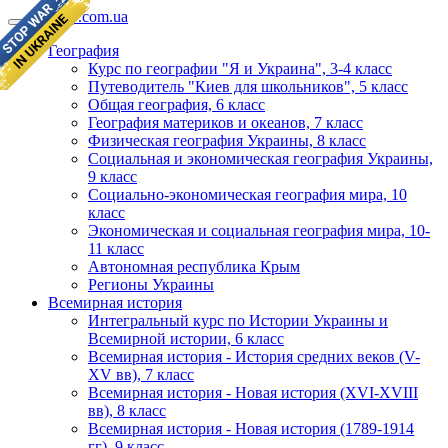
geomap.com.ua
География
Курс по географии "Я и Украина", 3-4 класс
Путеводитель "Киев для школьников", 5 класс
Общая география, 6 класс
География материков и океанов, 7 класс
Физическая география Украины, 8 класс
Социальная и экономическая география Украины,
9 класс
Социально-экономическая география мира, 10
класс
Экономическая и социальная география мира, 10-
11 класс
Автономная республика Крым
Регионы Украины
Всемирная история
Интегральный курс по Истории Украины и
Всемирной истории, 6 класс
Всемирная история - История средних веков (V-
XV вв), 7 класс
Всемирная история - Новая история (XVI-XVIII
вв), 8 класс
Всемирная история - Новая история (1789-1914
гг), 9 класс