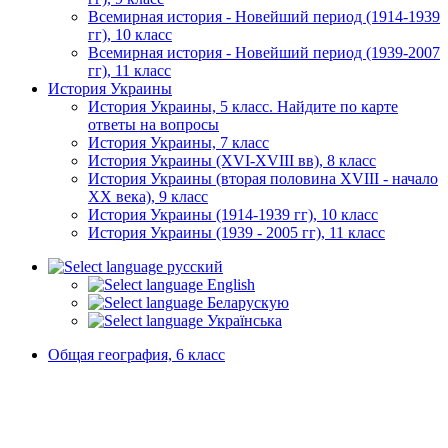
Всемирная история - Новейший период (1914-1939
гг), 10 класс
Всемирная история - Новейший период (1939-2007
гг), 11 класс
История Украины
История Украины, 5 класс. Найдите по карте
ответы на вопросы
История Украины, 7 класс
История Украины (XVI-XVIII вв), 8 класс
История Украины (вторая половина XVIII - начало
XX века), 9 класс
История Украины (1914-1939 гг), 10 класс
История Украины (1939 - 2005 гг), 11 класс
русский
English
Беларускую
Українська
Общая география, 6 класс