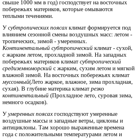
свыше 1000 мм в год) господствует
на восточных
побережьях материков, которые омываются
теплыми течениями.
У
субтропических поясах
климат формируется под
влиянием
сезонной смены воздушных масс: летом -
тропических, зимой - умеренных.
Континентальный субтропический
климат - сухой,
с жарким летом, прохладной зимой. На западных
побережьях материков климат
субтропический
средиземноморский
с жарким, сухим летом и мягкой
влажной зимой. На восточных побережьях климат
муссонный
(Лето жаркое, влажное, зима прохладная,
сухая). В глубине материка климат
резко
континентальный
(Прохладное лето, суровая зима,
немного осадков).
У
умеренных поясах
господствуют умеренные
воздушные массы и западные ветры, циклоны и
антициклоны. Там хорошо выраженные времена
года с положительными температурами летом и