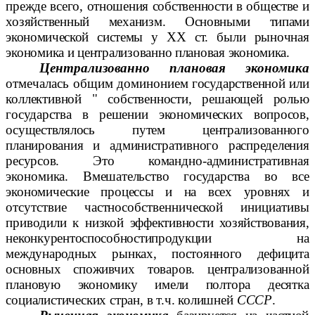
прежде всего, отношения собственности в обществе и
хозяйственный механизм.
Основными типами
экономической системы
у
XX
ст. были рыночная
экономика и централизованно плановая экономика.
Централизованно плановая экономика
отмечалась общим домино
нием государственной или
коллективной " собственности, решающей ролью
государства в решении экономических вопросов,
осуществлялось путем централизованного
планирования и административного распределения
ресурсов. Это
командно-административная
экономика.
Вмешательство государства во все
экономические процессы и на всех уровнях и
отсутствие частнособственнической инициативы
приводили к низкой
эффективности хозяйствования,
неконкурентоспособности
продукции на
международных рынках, постоянного дефицита
основных спо
живчих товаров.
централи
зованной
плановую экономику
имели
полтора десятка
социалистических стран, в т.ч. колиш
ней
СССР
.