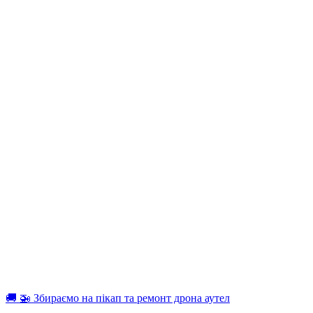
🚚 🚁 Збираємо на пікап та ремонт дрона аутел