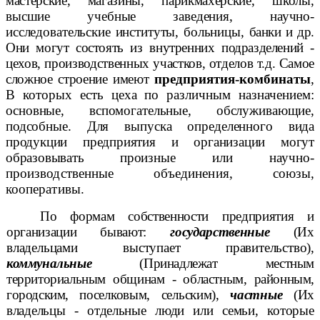
мастерские, магазины, парикмахерские,
школы,
высшие учебные заведения, научно-
исследовательские институты, больницы,
банки и др.
Они могут состоять из внутренних подразделений -
цехов, производственных участков, отделов т.д. Самое
сложное строение имеют
предприятия-комбинаты
,
В которых есть цеха по различным назначением:
ос
новные, вспомогательные, обслуживающие,
подсобные. Для выпуска определенного
вида
продукции предприятия и организации могут
образовывать произ
ные или научно-
производственные объединения, союзы,
кооперативы.
По формам собственности предприятия и
организации бывают:
государственные
(Их
владельцами выступает правительство),
коммунальные
(Принадлежат местным
территориальным общинам - областным, районным,
городским,
поселковым, сельским),
частные
(Их
владельцы - отдельные люди или семьи,
которые