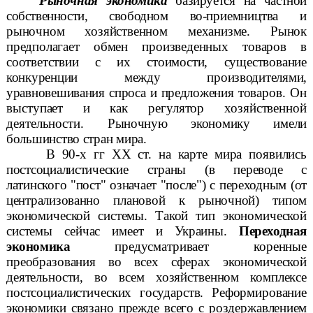
Рыночная экономика
базируется на частной
собственности, свободном во-
приемництва и
рыночном хозяйственном механизме. Рынок
предполагает обмен произведенных товаров в
соответствии с их стоимости, существование
конкуренции между производителями,
уравновешивания спроса и предложения то
варов. Он
выступает и как регулятор хозяйственной
деятельности.
Рыночную экономику имели
большинство стран мира.
В 90-х гг
XX
ст.
на карте мира появились
постсоциалистические страны (в переводе с
латинского "пост" означает "после") с переходным (от
централизованно плановой к рыночной) типом
экономической системы. Такой тип экономической
системы сейчас имеет и Украины.
Переходная
экономика
предусматривает коренные
преобразования во всех сферах экономической
деятельности, во всем хозяйственном комплексе
постсоциалистических государств. Реформирование
экономики связано прежде всего с роздержав
лением