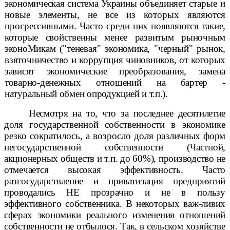
экономическая система Украины объединяет
старые и
новые элементы, не все из которых являются
прогрессивными. Часто среди
них появляются такие,
которые свойственны менее развитым рыночным
эконо
Микам ("теневая" экономика, "черный" рынок,
взяточничество и коррупция
чиновников, от которых
зависят экономические преобразования, замена
товарно-денежных отношений на бартер -
натуральный обмен о
продукцией и т.п.).
Несмотря на то, что за последнее десятилетие
доля
государственной собственности в экономике
резко сократилось, а возросло доля
различных форм
негосударственной собственности (Частной,
акционерных обществ и т.п. до 60%), производство не
отмечается высокая эффективность. Часто
разгосударствление и приватизация предприятий
провода
лись НЕ
прозрачно и не в пользу
эффективного собственника. В некоторых важ-
ливих
сферах экономики реального изменения отношений
собственности не отбыло
ся. Так, в сельском хозяйстве