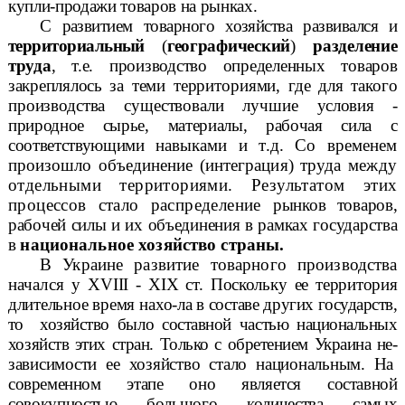
купли-продажи товаров на рынках.
С развитием товарного хозяйства развивался и
территориальный
(
гео
графический
)
разделение
труда
, т.е. производство определенных товаров
закреплялось
за теми территориями, где для такого
производства существовали лучшие
условия -
природное сырье, материалы, рабочая сила с
соответствующими
навыками и т.д. Со временем
произошло объединение (интеграция) труда
между
отдельными территориями. Результатом этих
процессов стало распределение
рынков товаров,
рабочей силы и их объединения в рамках государства
в
национальное хозяйство страны.
В Украине развитие товарного производства
начался
у Х
V
III -
XIX
ст. Поскольку ее территория
длительное время нахо-
ла в составе других государств,
то
хозяйство было составной частью национальных
хозяйств этих стран. Только с обретением Украина не-
зависимости ее хозяйство стало национальным.
На
современном этапе оно является состав
ной
совокупностью большого количества самых