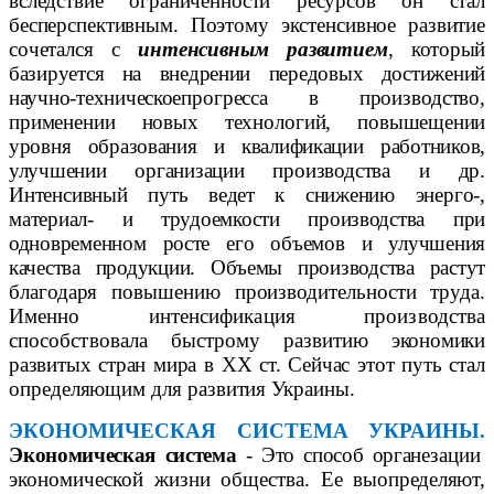
вследствие ограниченности ресурсов он стал
бесперспективным. Поэтому экстенсивное развитие
сочетался с
интенсивным
развитием
,
который
базируется на внедрении передовых достижений
научно-техническое
прогресса в производство,
применении новых технологий, повыше
щении
уровня образования и квалификации работников,
улучшении организации
производства и др.
Интенсивный путь ведет к снижению
энерго-
,
мате
риал-
и трудоемкости производства при
одновременном росте его объемов и улучшения
качества продукции. Объемы производства растут
благодаря повышению производительности труда.
Именно интенсификация производства
способствовала быстрому развитию
экономики
развитых стран мира в
XX
ст. Сейчас этот путь
стал
определяющим для развития Украины.
ЭКОНОМИЧЕСКАЯ СИСТЕМА УКРАИНЫ.
Экономическая система
- Это способ органе
зации
экономической жизни общества. Ее вы
определяют,