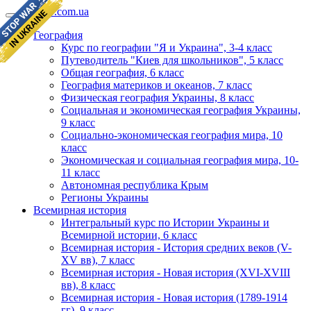
geomap.com.ua
География
Курс по географии "Я и Украина", 3-4 класс
Путеводитель "Киев для школьников", 5 класс
Общая география, 6 класс
География материков и океанов, 7 класс
Физическая география Украины, 8 класс
Социальная и экономическая география Украины,
9 класс
Социально-экономическая география мира, 10
класс
Экономическая и социальная география мира, 10-
11 класс
Автономная республика Крым
Регионы Украины
Всемирная история
Интегральный курс по Истории Украины и
Всемирной истории, 6 класс
Всемирная история - История средних веков (V-
XV вв), 7 класс
Всемирная история - Новая история (XVI-XVIII
вв), 8 класс
Всемирная история - Новая история (1789-1914
гг), 9 класс