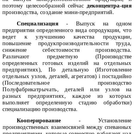
поэтому целесообразной сейчас
деконцентра-
ция
производства, создание мини-предприятий.
Специализация
- Выпуск на одном
предприятии определенного вида о
продукции, что
ведет к улучшению качества продукции,
повышение продук
производительности труда,
снижение себестоимости производства.
Различают предметную
(Производстве
определенных готовых
изделий на отдельных
предприятиях)
, По детальную
(Изготовление
отдельных узлов, дета
лей, агрегатов)
і
постадийно
(Последовательное производство
Полуфабрикат
рычать, деталей или узлов на
разных предприятиях, каждое из которых
выполняет определенную стадию обработки)
специализацию производства
.
Кооперирование
- Установление
производственных взаимосвязей между спе
ванных
предприятиями, которые совместно работают над