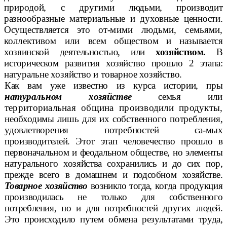
природой, с другими
людьми, производит
разнообразные материальные и духовные ценности.
Осуществляется это от-
мими людьми, семьями,
коллективом или
всем обществом и называется
хозяин
ской деятельностью, или
хозяйством.
В
историческом развития хозяйство прошло 2 этапа:
на
туральне хозяйство и товарное хозяйство.
Как вам уже известно из курса истории, п
ры
натуральном хозяйстве
семья
или
территориальная община производили продукты,
необходимы лишь для их собственного потребления,
удовлетворения потребностей са-
мых
производителей. Этот этап человечество прошло в
первоначальном и феодальном обществе, но элементы
натурального хозяйства сохранились и
до сих пор,
прежде всего в домашнем и подсобном хозяйстве.
Товарное хозяйство
возникло тогда,
когда продукция
производилась не только для собственного
потребления, но и для потребностей других людей.
Это происходило
путем обмена результатами труда,