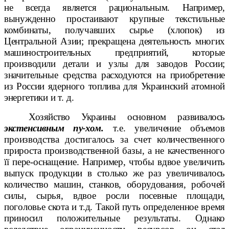
не всегда является рациональным. Например,
вынужденно простаивают крупные текстильные
комбинаты, получавших
сырье (хлопок) из
Центральной Азии; прекращена деятельность многих
машиностроительных предприятий, которые
производили детали и узлы для заводов России;
значительные средства расходуются на приобретение
из России ядерного
топлива для Украинский атомной
энергетики
и т. д.
Хозяйство Украины основном развивалось
экстенсивным пу-
хом.
т.е. увеличение объемов
производства достигалось за
счет количественного
прироста производственной базы, а не качественного
її
пере-
оснащение. Например, чтобы вдвое увеличить
выпуск продукции в
столько же раз увеличивалось
количество машин, станков, оборудования, ро
бочей
силы, сырья, вдвое росли посевные площади,
поголовье скота и т.д. Такой путь определенное время
приносил положительные результаты. Однако