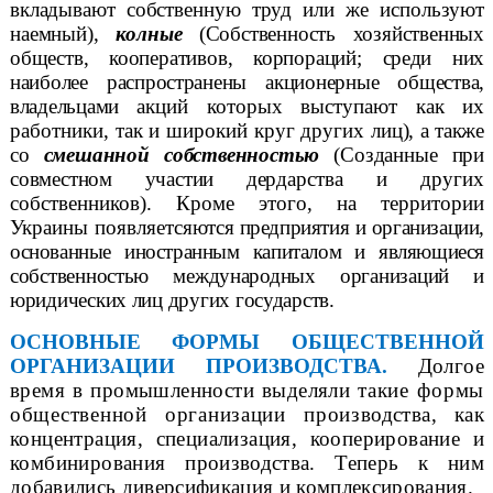
вкладывают собственную труд или же используют
наемный),
кол
ные
(Собственность хозяйственных
обществ, кооперативов, корпораций;
среди них
наиболее распространены акционерные общества,
владельцами
акций которых выступают как их
работники, так и широкий круг других
лиц), а также
со
смешанной собственностью
(Созданные при
совместном участии дер
дарства и других
собственников). Кроме этого, на территории
Украины появляется
ются предприятия и организации,
основанные иностранным капиталом и являющиеся
собственностью международных организаций и
юридических лиц других государств.
ОСНОВНЫЕ ФОРМЫ ОБЩЕСТВЕННОЙ
ОРГАНИЗАЦИИ ПРОИЗВОДСТВА.
Долгое
время в промышленности выделяли
такие формы
общественной организации произ
водства, как
концентрация, специализация, кооперирование и
комбинирования
производства. Теперь к ним
добавились диверсификация и комплексирования.