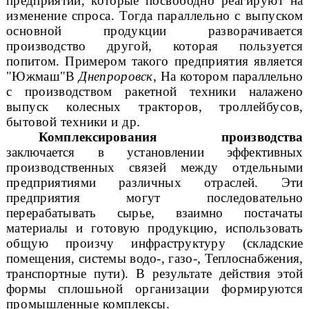
предприятий, которые по
свободно реагируют на
изменение спроса. Тогда параллельно с выпуском
основ
ной продукции разворачивается
производство другой, которая пользуется
по
питом. Примером такого предприятия является
"
Южмаш
"В
Днепро
ровск
, На котором параллельно
с производством ракетной техники нала
жено
выпуск колесных тракторов, троллейбусов,
бытовой техники и др.
Комплексирования производства
заключается в установлении эффективных
производственных связей между отдельными
предприятиями различных отраслей. Эти
предприятия могут последовательно
перерабатывать сырье, взаимно поста
чаты
материалы и готовую продукцию, использовать
общую произ
чу инфраструктуру (складские
помещения, системы
водо-
,
газо-
, Теплоснабжения,
транспортные пути). В результате действия этой
формы сплошь
ной организации формируются
промышленные комплексы.