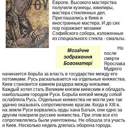
Европе. Высокого мастерства
получили кузнецы, ювелиры,
мастера стеклянных дел.
Приглашались в Киев и
иностранные мастера. И до сих
пор поражают мозаики
Софийского собора, изложенные
из специального стекла - смальты.
Но
после
смерти
Ярослава
Мудрого
начинается борьба за власть в государстве между его
потомками. Русь раскалывается на отдельные княжества.
Киев становится камнем раздора между князьями.
Каждый хотел стать Великим князем киевским и обладать
наибольшим городом Руси. Борьба князей между собой
ослабляла Русь. Отдельные княжества не могли уже так
удачно
оказывать сопротивление врагам. Когда в XIII в.
на земли Руси ворвались орды хана Батыя, они одно за
другим покорили русские княжества. При этом все кто
сопротивлялись были уничтожены. Не обошла эта участь
и Киев. Несколько недель длилась оборона города.