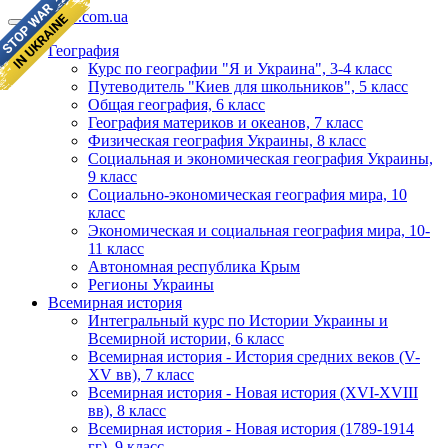
geomap.com.ua
География
Курс по географии "Я и Украина", 3-4 класс
Путеводитель "Киев для школьников", 5 класс
Общая география, 6 класс
География материков и океанов, 7 класс
Физическая география Украины, 8 класс
Социальная и экономическая география Украины,
9 класс
Социально-экономическая география мира, 10
класс
Экономическая и социальная география мира, 10-
11 класс
Автономная республика Крым
Регионы Украины
Всемирная история
Интегральный курс по Истории Украины и
Всемирной истории, 6 класс
Всемирная история - История средних веков (V-
XV вв), 7 класс
Всемирная история - Новая история (XVI-XVIII
вв), 8 класс
Всемирная история - Новая история (1789-1914
гг), 9 класс