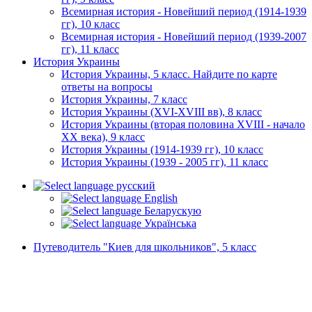
Всемирная история - Новейший период (1914-1939
гг), 10 класс
Всемирная история - Новейший период (1939-2007
гг), 11 класс
История Украины
История Украины, 5 класс. Найдите по карте
ответы на вопросы
История Украины, 7 класс
История Украины (XVI-XVIII вв), 8 класс
История Украины (вторая половина XVIII - начало
XX века), 9 класс
История Украины (1914-1939 гг), 10 класс
История Украины (1939 - 2005 гг), 11 класс
русский
English
Беларускую
Українська
Путеводитель "Киев для школьников", 5 класс