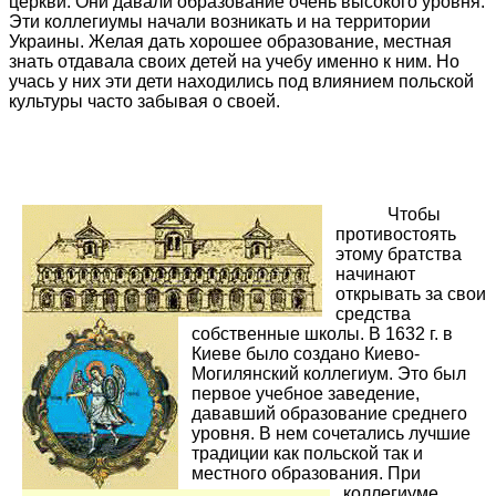
церкви. Они давали образование очень высокого уровня.
Эти коллегиумы начали возникать и на территории
Украины. Желая дать хорошее образование, местная
знать отдавала своих детей на учебу именно к ним. Но
учась у них эти дети находились под влиянием польской
культуры часто забывая о своей.
Чтобы
противостоять
этому братства
начинают
открывать за свои
средства
собственные школы. В 1632 г. в
Киеве было создано Киево-
Могилянский коллегиум. Это был
первое учебное заведение,
дававший образование среднего
уровня. В нем сочетались лучшие
традиции как польской так и
местного образования. При
коллегиуме