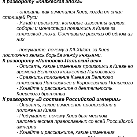
К развороту «Княжеская эпоха»
- описать, как изменился Киев, когда он стал
столицей Руси
- Узнай и расскажи, которые известны церкви,
соборы и монастыри появились в Киеве за
княжеской эпохи. Составьте рассказ об одном из
них
- подумайте, почему в
XII
-
XIII
ст. за Киев
постоянно велась борьба между князьями.
К развороту «Литовско-Польский век»
- Описать, какие изменения произошли в Киеве во
времена Великого княжества Литовского
- Сравнить положение Киева за Великого
княжества Литовского и Королевства Польского
- Узнайте и расскажите о деятельность
Киевского братства
К развороту «В составе Российской империи»
- Описать, какие изменения происходили в
положении Киева
- Подумайте, почему Киев был местом
паломничества православных со всей Российской
империи
- Узнайте и расскажите, какие изменения