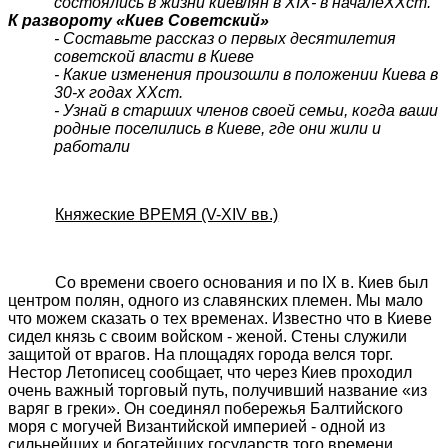
состоялись в жизни киевлян в
XIX
- в начале
XX
ст.
К развороту «Киев Советский»
- Составьте рассказ о первых десятилетия
советской власти в Киеве
- Какие изменения произошли в положении Киева в
30-х годах
XX
ст.
- Узнай в старших членов своей семьи, когда ваши
родные поселились в Киеве, где они жили и
работали
Княжеские ВРЕМЯ (V-XIV вв.)
Со времени своего основания и по IX в. Киев был
центром полян, одного из славянских племен. Мы мало
что можем сказать о тех временах. Известно что в Киеве
сидел князь с своим войском - женой. Стены служили
защитой от врагов. На площадях города велся торг.
Нестор Летописец сообщает, что через Киев проходил
очень важный торговый путь, получивший название «из
варяг в греки». Он соединял побережья Балтийского
моря с могучей Византийской империей - одной из
сильнейших и богатейших государств того времени.