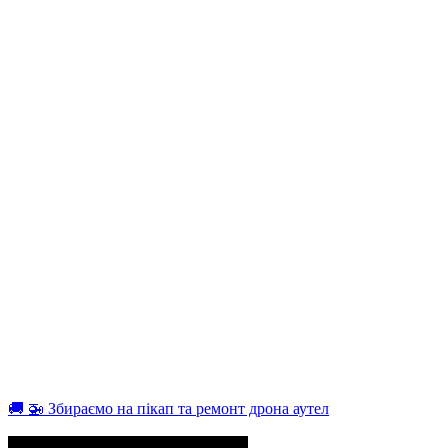
🚚 🚁 Збираємо на пікап та ремонт дрона аутел