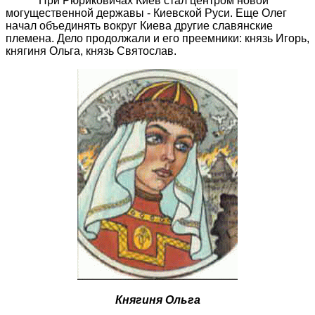
При Рюриковичах Киев стал центром новой
могущественной державы - Киевской Руси. Еще Олег
начал объединять вокруг Киева другие славянские
племена. Дело продолжали и его преемники: князь Игорь,
княгиня Ольга, князь Святослав.
Княгиня Ольга