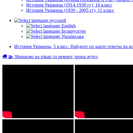
История Украины (1914-1939 гг), 10 класс
История Украины (1939 - 2005 гг), 11 класс
русский
English
Беларускую
Українська
История Украины, 5 класс. Найдите по карте ответы на 
🚚 🚁 Збираємо на пікап та ремонт дрона аутел