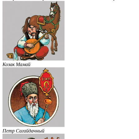
Козак Мамай
Петр Сагайдачный