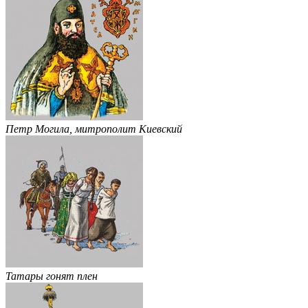
Петр Могила, митрополит Киевский
Татары гонят плен