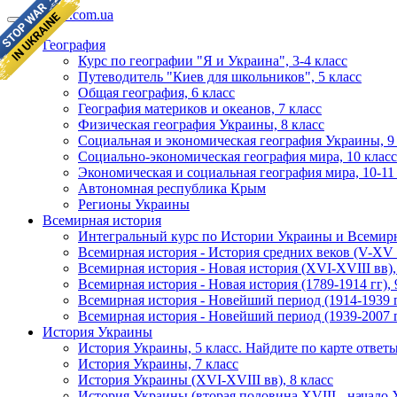
geomap.com.ua
География
Курс по географии "Я и Украина", 3-4 класс
Путеводитель "Киев для школьников", 5 класс
Общая география, 6 класс
География материков и океанов, 7 класс
Физическая география Украины, 8 класс
Социальная и экономическая география Украины, 9
Социально-экономическая география мира, 10 класс
Экономическая и социальная география мира, 10-11
Автономная республика Крым
Регионы Украины
Всемирная история
Интегральный курс по Истории Украины и Всемирн
Всемирная история - История средних веков (V-XV в
Всемирная история - Новая история (XVI-XVIII вв),
Всемирная история - Новая история (1789-1914 гг), 
Всемирная история - Новейший период (1914-1939 гг
Всемирная история - Новейший период (1939-2007 гг
История Украины
История Украины, 5 класс. Найдите по карте ответ
История Украины, 7 класс
История Украины (XVI-XVIII вв), 8 класс
История Украины (вторая половина XVIII - начало X