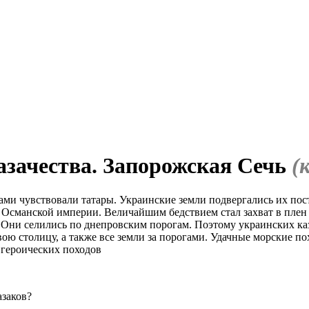
азачества. Запорожская Сечь
(
ами чувствовали татары. Украинские земли подвергались их по
 Османской империи. Величайшим бедствием стал захват в плен 
 Они селились по днепровским порогам. Поэтому украинских ка
ою столицу, а также все земли за порогами. Удачные морские по
 героических походов
азаков?