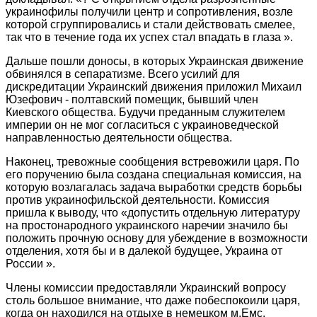
украинофилы получили центр и сопротивления, возле
которой сгруппировались и стали действовать смелее,
так что в течение года их успех стал впадать в глаза ».
Дальше пошли доносы, в которых Украинская движение
обвинялся в сепаратизме. Всего усилий для
дискредитации Украинский движения приложил Михаил
Юзефович - полтавский помещик, бывший член
Киевского общества. Будучи преданным служителем
империи он не мог согласиться с украиноведческой
направленностью деятельности общества.
Наконец, тревожные сообщения встревожили царя. По
его поручению была создана специальная комиссия, на
которую возлагалась задача выработки средств борьбы
против украинофильской деятельности. Комиссия
пришла к выводу, что «допустить отдельную литературу
на простонародного украинского наречии значило бы
положить прочную основу для убеждение в возможности
отделения, хотя бы и в далекой будущее, Украина от
России ».
Члены комиссии предоставляли Украинский вопросу
столь большое внимание, что даже побеспокоили царя,
когда он находился на отдыхе в немецком м.Емс.