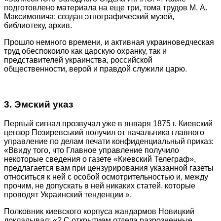
подготовлено материала на еще три, тома трудов М. А.
Максимовича; создан этнографический музей,
библиотеку, архив.
Прошло немного времени, и активная украиноведческая
труд обеспокоило как царскую охранку, так и
представителей украинства, российской
общественности, верой и правдой служили царю.
3. Эмский указ
Первый сигнал прозвучал уже в января 1875 г. Киевский
цензор Позиревський получил от начальника главного
управление по делам печати конфиденциальный приказ:
«Ввиду того, что Главное управление получило
некоторые сведения о газете «Киевский Телеграф»,
предлагается вам при цензурирования указанной газеты
относиться к ней с особой осмотрительностью и, между
прочим, не допускать в ней никаких статей, которые
проводят Украинский тенденции ».
Полковник киевского корпуса жандармов Новицкий
докладывал: «? С открытием отдела разрозненные