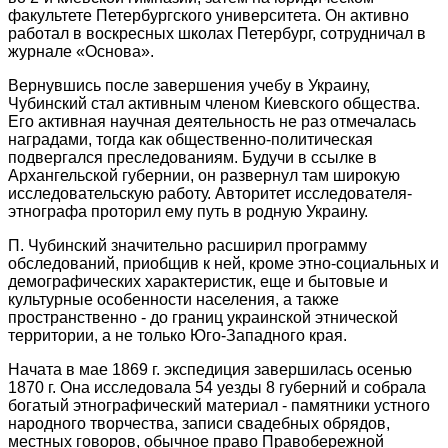
факультете Петербургского университета. Он активно
работал в воскресных школах Петербург, сотрудничал в
журнале «Основа».
Вернувшись после завершения учебу в Украину,
Чубинский стал активным членом Киевского общества.
Его активная научная деятельность не раз отмечалась
наградами, тогда как общественно-политическая
подвергался преследованиям. Будучи в ссылке в
Архангельской губернии, он развернул там широкую
исследовательскую работу. Авторитет исследователя-
этнографа проторил ему путь в родную Украину.
П. Чубинский значительно расширил программу
обследований, приобщив к ней, кроме этно-социальных и
демографических характеристик, еще и бытовые и
культурные особенности населения, а также
пространственно - до границ украинской этнической
территории, а не только Юго-Западного края.
Начата в мае 1869 г. экспедиция завершилась осенью
1870 г. Она исследовала 54 уезды 8 губерний и собрала
богатый этнографический материал - памятники устного
народного творчества, записи свадебных обрядов,
местных говоров, обычное право Правобережной