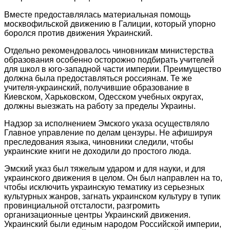
Вместе предоставлялась материальная помощь
москвофильской движению в Галиции, который упорно
боролся против движения Украинский.
Отдельно рекомендовалось чиновникам министерства
образования особенно осторожно подбирать учителей
для школ в юго-западной части империи. Преимущество
должна была предоставляться россиянам. Те же
учителя-украинский, получившие образование в
Киевском, Харьковском, Одесском учебных округах,
должны выезжать на работу за пределы Украины.
Надзор за исполнением Эмского указа осуществляло
Главное управление по делам цензуры. Не афишируя
преследования языка, чиновники следили, чтобы
украинские книги не доходили до простого люда.
Эмский указ был тяжелым ударом и для науки, и для
украинского движения в целом. Он был направлен на то,
чтобы исключить украинскую тематику из серьезных
культурных жанров, загнать украинском культуру в тупик
провинциальной отсталости, разгромить
организационные центры Украинский движения.
Украинский были единым народом Российской империи,