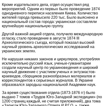
Кроме издательского дела, отдел осуществил ряд
мероприятий. Одним из первых было проведение 1874
однодневного переписи населения Киева. Количество
жителей города превысило 220 тыс. Было выяснено и
национальный состав города: украинская составляли
крупнейшую национальную группу.
Другой важной акцией отдела, получило международную
огласку, стало проведение в августе 1874 III
Археологического съезда, который показал высокий
научный уровень археологических исследований на
украинских землях.
Не нарушая никаких законов и циркуляров, употребляя
исключительно русский язык, ученые-гуманитарии
создали научный центр по украиноведения и широкий
научный движение с участием ученых и энтузиастов-
краеведов, сборщиков разнообразных материалов и
корреспондентов к серьезных журналов. В Украине
образовался зародыш национальной Академии наук.
За время существования отдела (1873-1876 гг) было
выдано 7 томов «Трудов Юго-Западной экспедиции» (по
1200 страниц каждый, не считая приложений), два тома
«Записок Юго-Западного Отдела И.Р.Г.О. », также