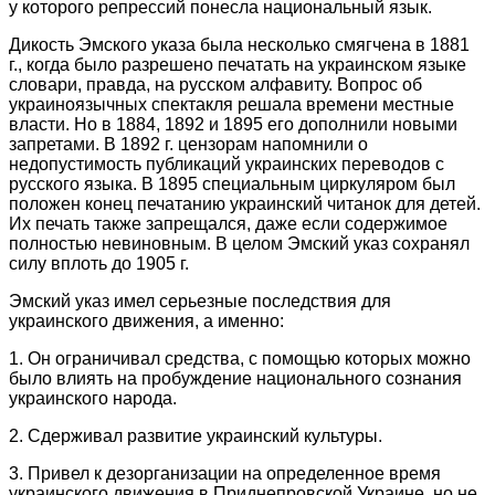
у которого репрессий понесла национальный язык.
Дикость Эмского указа была несколько смягчена в 1881
г., когда было разрешено печатать на украинском языке
словари, правда, на русском алфавиту. Вопрос об
украиноязычных спектакля решала времени местные
власти. Но в 1884, 1892 и 1895 его дополнили новыми
запретами. В 1892 г. цензорам напомнили о
недопустимость публикаций украинских переводов с
русского языка. В 1895 специальным циркуляром был
положен конец печатанию украинский читанок для детей.
Их печать также запрещался, даже если содержимое
полностью невиновным. В целом Эмский указ сохранял
силу вплоть до 1905 г.
Эмский указ имел серьезные последствия для
украинского движения, а именно:
1. Он ограничивал средства, с помощью которых можно
было влиять на пробуждение национального сознания
украинского народа.
2. Сдерживал развитие украинский культуры.
3. Привел к дезорганизации на определенное время
украинского движения в Приднепровской Украине, но не