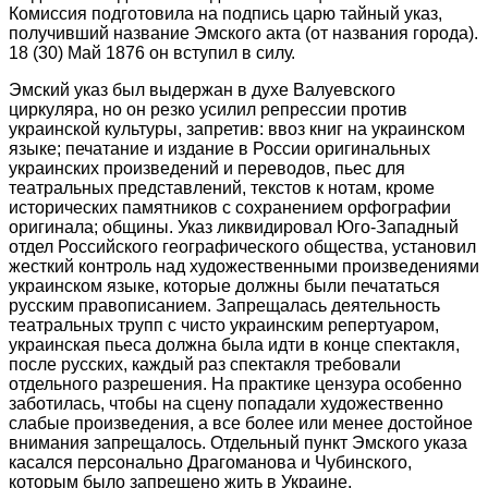
Комиссия подготовила на подпись царю тайный указ,
получивший название Эмского акта (от названия города).
18 (30) Май 1876 он вступил в силу.
Эмский указ был выдержан в духе Валуевского
циркуляра, но он резко усилил репрессии против
украинской культуры, запретив: ввоз книг на украинском
языке; печатание и издание в России оригинальных
украинских произведений и переводов, пьес для
театральных представлений, текстов к нотам, кроме
исторических памятников с сохранением орфографии
оригинала; общины. Указ ликвидировал Юго-Западный
отдел Российского географического общества, установил
жесткий контроль над художественными произведениями
украинском языке, которые должны были печататься
русским правописанием. Запрещалась деятельность
театральных трупп с чисто украинским репертуаром,
украинская пьеса должна была идти в конце спектакля,
после русских, каждый раз спектакля требовали
отдельного разрешения. На практике цензура особенно
заботилась, чтобы на сцену попадали художественно
слабые произведения, а все более или менее достойное
внимания запрещалось. Отдельный пункт Эмского указа
касался персонально Драгоманова и Чубинского,
которым было запрещено жить в Украине.