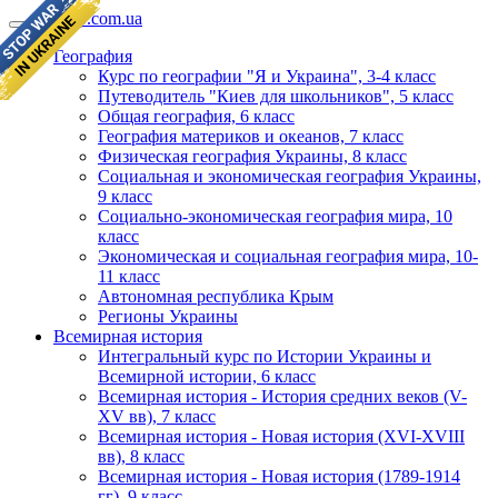
geomap.com.ua
География
Курс по географии "Я и Украина", 3-4 класс
Путеводитель "Киев для школьников", 5 класс
Общая география, 6 класс
География материков и океанов, 7 класс
Физическая география Украины, 8 класс
Социальная и экономическая география Украины,
9 класс
Социально-экономическая география мира, 10
класс
Экономическая и социальная география мира, 10-
11 класс
Автономная республика Крым
Регионы Украины
Всемирная история
Интегральный курс по Истории Украины и
Всемирной истории, 6 класс
Всемирная история - История средних веков (V-
XV вв), 7 класс
Всемирная история - Новая история (XVI-XVIII
вв), 8 класс
Всемирная история - Новая история (1789-1914
гг), 9 класс