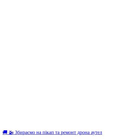
🚚 🚁 Збираємо на пікап та ремонт дрона аутел