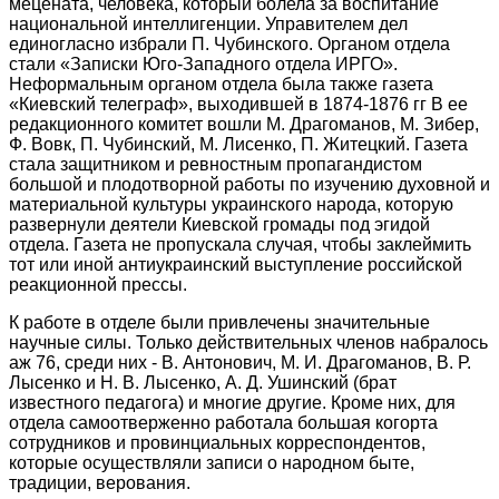
мецената, человека, который болела за воспитание
национальной интеллигенции. Управителем дел
единогласно избрали П. Чубинского. Органом отдела
стали «Записки Юго-Западного отдела ИРГО».
Неформальным органом отдела была также газета
«Киевский телеграф», выходившей в 1874-1876 гг В ее
редакционного комитет вошли М. Драгоманов, М. Зибер,
Ф. Вовк, П. Чубинский, М. Лисенко, П. Житецкий. Газета
стала защитником и ревностным пропагандистом
большой и плодотворной работы по изучению духовной и
материальной культуры украинского народа, которую
развернули деятели Киевской громады под эгидой
отдела. Газета не пропускала случая, чтобы заклеймить
тот или иной антиукраинский выступление российской
реакционной прессы.
К работе в отделе были привлечены значительные
научные силы. Только действительных членов набралось
аж 76, среди них - В. Антонович, М. И. Драгоманов, В. Р.
Лысенко и Н. В. Лысенко, А. Д. Ушинский (брат
известного педагога) и многие другие. Кроме них, для
отдела самоотверженно работала большая когорта
сотрудников и провинциальных корреспондентов,
которые осуществляли записи о народном быте,
традиции, верования.