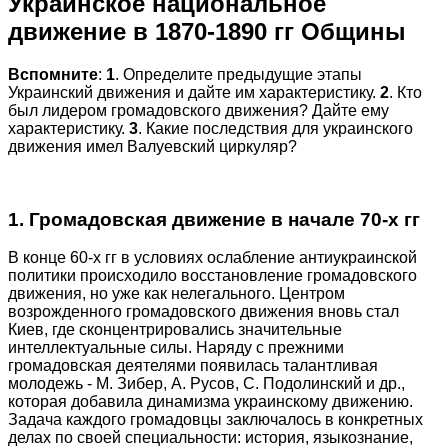
Украинское национальное
движение в 1870-1890 гг Общины
Вспомните
:
1
. Определите предыдущие этапы
Украинский движения и дайте им характеристику.
2
. Кто
был лидером громадовского движения? Дайте ему
характеристику.
3
. Какие последствия для украинского
движения имел Валуевский циркуляр?
1. Громадовская движение в начале 70-х гг
В конце 60-х гг в условиях ослабление антиукраинской
политики происходило восстановление громадовского
движения, но уже как нелегального. Центром
возрожденного громадовского движения вновь стал
Киев, где сконцентрировались значительные
интеллектуальные силы. Наряду с прежними
громадовская деятелями появилась талантливая
молодежь - М. Зибер, А. Русов, С. Подолинский и др.,
которая добавила динамизма украинскому движению.
Задача каждого громадовцы заключалось в конкретных
делах по своей специальности: история, языкознание,