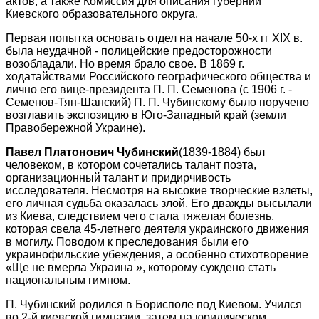
актов, а также Комиссия для описания губерний
Киевского образовательного округа.
Первая попытка основать отдел на начале 50-х гг XIX в.
была неудачной - полицейские предосторожности
возобладали. Но время брало свое. В 1869 г.
ходатайствами Российского географического общества и
лично его вице-президента П. П. Семенова (с 1906 г. -
Семенов-Тян-Шанский) П. П. Чубинскому было поручено
возглавить экспозицию в Юго-Западный край (земли
Правобережной Украине).
Павел Платонович Чубинский
(1839-1884) был
человеком, в котором сочетались талант поэта,
организационный талант и придирчивость
исследователя. Несмотря на высокие творческие взлеты,
его личная судьба оказалась злой. Его дважды высылали
из Киева, следствием чего стала тяжелая болезнь,
которая свела 45-летнего деятеля украинского движения
в могилу. Поводом к преследования были его
украинофильские убеждения, а особенно стихотворение
«Ще не вмерла Украина », которому суждено стать
национальным гимном.
П. Чубинский родился в Борисполе под Киевом. Учился
во 2-й киевской гимназии, затем на юридическом