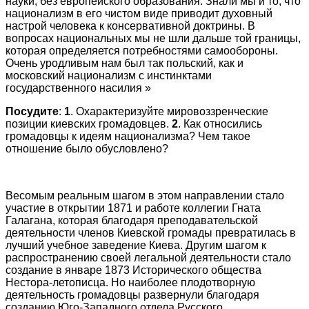
науки, без европейского образования. Знали мы и то, что
национализм в его чистом виде приводит духовный
настрой человека к консервативной доктрины. В
вопросах национальных мы не шли дальше той границы,
которая определяется потребностями самообороны.
Очень уродливым нам был так польский, как и
московский национализм с инстинктами
государственного насилия »
Посудите
:
1
. Охарактеризуйте мировоззренческие
позиции киевских громадовцев.
2
. Как относились
громадовцы к идеям национализма? Чем такое
отношение было обусловлено?
Весомым реальным шагом в этом направлении стало
участие в открытии 1871 и работе коллегии Гната
Галагана, которая благодаря преподавательской
деятельности членов Киевской громады превратилась в
лучший учебное заведение Киева. Другим шагом к
распространению своей легальной деятельности стало
создание в январе 1873 Исторического общества
Нестора-летописца. Но наиболее плодотворную
деятельность громадовцы развернули благодаря
созданию Юго-Западного отдела Русского