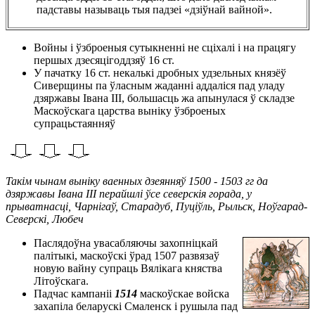
падставы называць тыя падзеі «дзіўнай вайной».
Войны і ўзброеныя сутыкненні не сціхалі і на працягу
першых дзесяцігоддзяў 16 ст.
У пачатку 16 ст. некалькі дробных удзельных князёў
Сиверщины па ўласным жаданні аддаліся пад уладу
дзяржавы Івана III, большасць жа апынулася ў складзе
Маскоўскага царства выніку ўзброеных
супрацьстаянняў
Такім чынам выніку ваенных дзеянняў 1500 - 1503 гг да
дзяржавы Івана III перайшлі ўсе северскія горада, у
прыватнасці, Чарнігаў, Старадуб, Пуціўль, Рыльск, Ноўгарад-
Северскі, Любеч
Паслядоўна увасабляючы захопніцкай
палітыкі, маскоўскі ўрад 1507 развязаў
новую вайну супраць Вялікага княства
Літоўскага.
Падчас кампаніі
1514
маскоўскае войска
захапіла беларускі Смаленск і рушыла пад