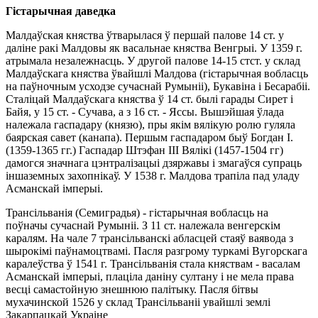
Гістарычная даведка
Малдаўская княства ўтварылася ў першай палове 14 ст. у
даліне ракі Малдовы як васальнае княства Венгрыі. У 1359 г.
атрымала незалежнасць. У другой палове 14-15 стст. у склад
Малдаўскага княства ўвайшлі Малдова (гістарычная вобласць
на паўночным усходзе сучаснай Румыніі), Букавіна і Бесарабіі.
Сталіцай Малдаўскага княства ў 14 ст. былі гарады Сирет і
Байя, у 15 ст. - Сучава, а з 16 ст. - Яссы. Вышэйшая ўлада
належала гаспадару (князю), пры якім вялікую ролю гуляла
баярская савет (канапа). Першым гаспадаром быў Богдан І.
(1359-1365 гг.) Гаспадар Штэфан III Вялікі (1457-1504 гг)
дамогся значнага цэнтралізацыі дзяржавы і змагаўся супраць
іншаземных захопнікаў. У 1538 г. Малдова трапіла пад уладу
Асманскай імперыі.
Трансільванія (Семиградья) - гістарычная вобласць на
поўначы сучаснай Румыніі. З 11 ст. належала венгерскім
каралям. На чале 7 трансільванскі абласцей стаяў ваявода з
шырокімі паўнамоцтвамі. Пасля разгрому туркамі Вугорскага
каралеўства ў 1541 г. Трансільванія стала княствам - васалам
Асманскай імперыі, плаціла даніну султану і не мела права
весці самастойную знешнюю палітыку. Пасля бітвы
мухачинской 1526 у склад Трансільваніі увайшлі землі
Закарпацкай Украіне