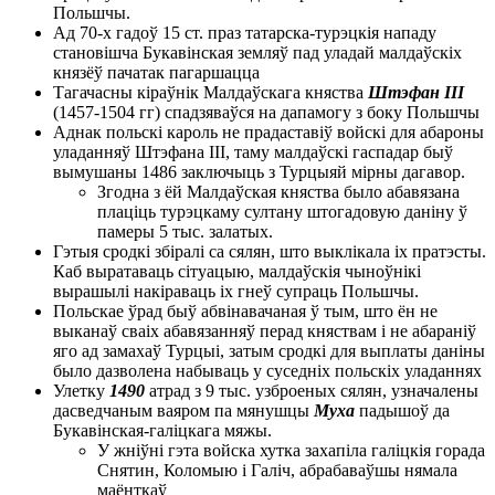
Польшчы.
Ад 70-х гадоў 15 ст. праз татарска-турэцкія нападу
становішча Букавінская земляў пад уладай малдаўскіх
князёў пачатак пагаршацца
Тагачасны кіраўнік Малдаўскага княства
Штэфан III
(1457-1504 гг) спадзяваўся на дапамогу з боку Польшчы
Аднак польскі кароль не прадаставіў войскі для абароны
уладанняў Штэфана III, таму малдаўскі гаспадар быў
вымушаны 1486 заключыць з Турцыяй мірны дагавор.
Згодна з ёй Малдаўская княства было абавязана
плаціць турэцкаму султану штогадовую даніну ў
памеры 5 тыс. залатых.
Гэтыя сродкі збіралі са сялян, што выклікала іх пратэсты.
Каб выратаваць сітуацыю, малдаўскія чыноўнікі
вырашылі накіраваць іх гнеў супраць Польшчы.
Польскае ўрад быў абвінавачаная ў тым, што ён не
выканаў сваіх абавязанняў перад княствам і не абараніў
яго ад замахаў Турцыі, затым сродкі для выплаты даніны
было дазволена набываць у суседніх польскіх уладаннях
Улетку
1490
атрад з 9 тыс. узброеных сялян, узначалены
дасведчаным ваяром па мянушцы
Муха
падышоў да
Букавінская-галіцкага мяжы.
У жніўні гэта войска хутка захапіла галіцкія горада
Снятин, Коломыю і Галіч, абрабаваўшы нямала
маёнткаў