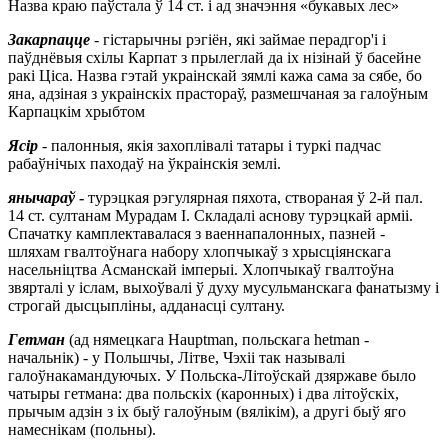
Назва краю паўстала ў 14 ст. і ад значэння «букавых лес»
Закарпацце
- гістарычны рэгіён, які займае перадгор'і і
паўднёвыя схілы Карпат з прылеглай да іх нізінай ў басейне
ракі Ціса. Назва гэтай украінскай зямлі кажа сама за сябе, бо
яна, адзіная з украінскіх прастораў, размешчаная за галоўным
Карпацкім хрыбтом
Ясір
- палонныя, якія захоплівалі татары і туркі падчас
рабаўнічых паходаў на ўкраінскія землі.
янычараў
-
турэцкая рэгулярная пяхота, створаная ў 2-й пал.
14 ст. султанам Мурадам І. Складалі аснову турэцкай арміі.
Спачатку камплектавалася з ваеннапалонных, пазней -
шляхам гвалтоўнага набору хлопчыкаў з хрысціянскага
насельніцтва Асманскай імперыі. Хлопчыкаў гвалтоўна
звярталі у іслам, выхоўвалі ў духу мусульманскага фанатызму і
строгай дысцыпліны, адданасці султану.
Гетман
(ад нямецкага Hauptman, польскага hetman -
начальнік) - у Польшчы, Літве, Чэхіі так называлі
галоўнакамандуючых. У Польска-Літоўскай дзяржаве было
чатыры гетмана: два польскіх (каронных) і два літоўскіх,
прычым адзін з іх быў галоўным (вялікім), а другі быў яго
намеснікам (польны).