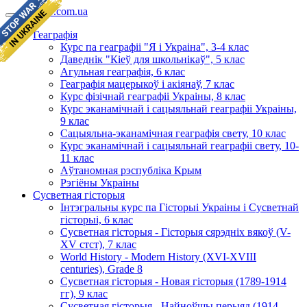
geomap.com.ua
Геаграфія
Курс па геаграфіі "Я і Украіна", 3-4 клас
Даведнік "Кіеў для школьнікаў", 5 клас
Агульная геаграфія, 6 клас
Геаграфія мацерыкоў і акіянаў, 7 клас
Курс фізічнай геаграфіі Украіны, 8 клас
Курс эканамічнай і сацыяльнай геаграфіі Украіны,
9 клас
Сацыяльна-эканамічная геаграфія свету, 10 клас
Курс эканамічнай і сацыяльнай геаграфіі свету, 10-
11 клас
Аўтаномная рэспубліка Крым
Рэгіёны Украіны
Сусветная гісторыя
Інтэгральны курс па Гісторыі Украіны і Сусветнай
гісторыі, 6 клас
Сусветная гісторыя - Гісторыя сярэдніх вякоў (V-
XV стст), 7 клас
World History - Modern History (XVI-XVIII
centuries), Grade 8
Сусветная гісторыя - Новая гісторыя (1789-1914
гг), 9 клас
Сусветная гісторыя - Найноўшы перыяд (1914-