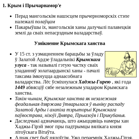
1. Крым і Прычарнамор'е
Перад мангольскім нашэсцем прычерноморскіх стэпе
належалі
полаўцам
Пакарыўшы іх, мангольскія ханы далучылі палавецкія
землі да сваіх непасрэдным валадарстваў.
Узнікненне Крымскага ханства
У 15 ст. з узмацненнем барацьбы за ўладу
ў Залатой Ардзе ўладальнікі
Крымскага
улуса
- так называлі гэтую частку сваіх
уладанняў золатаардынскі ханы - пачалі
таксама імкнуцца аднаасобнага
валадарства. Лёс ўсміхнулася
Хаджы-Гирею
, які года
1449
абвясціў сябе незалежным уладаром Крымскага
ханства.
Такім чынам, Крымскае ханства як незалежная
феадальная дзяржава ўтварылася ў выніку распаду
Залатой Арды і ахапіла тэрыторыі Крымскага
паўвострава, нізоўі Дняпра, Прыазоўя і Прикубанья.
Даследчыкі адзначаюць, што ажыццявіць намеры хан
Хаджы-Гірэй змог пры падтрымцы вялікага князя
літоўскага Вітаўта.
Аднак свет быў нядоўгім. Ужо пераемнік Хаджы-Гірэя,