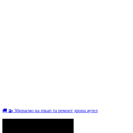
🚚 🚁 Збираємо на пікап та ремонт дрона аутел