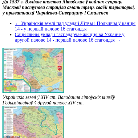
Да 1537 г. Вялікае княства Літоўскае ў войнах супраць
Масковіі паступова страціла амаль трэць сваёй тэрыторыі,
у прыватнасці Чарнігава-Сиверщину і Смаленск
← Украінскія землі пад уладай Літвы і Польшчы ў канцы
14 - у першай палове 16 стагоддзя
Сацыяльны ўклад і гаспадарчае жыцця ва Украіне ў
другой палове 14 - першай палове 16 стагоддзя →
Украінскія землі ў XIV ст. Валодання літоўскіх князёў
Гедымінавічаў ў другой палове XIV ст.