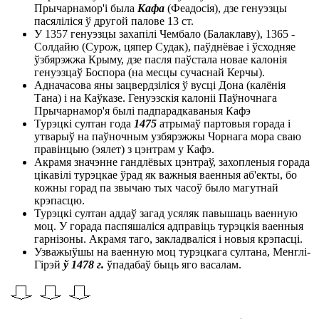
Прычарнамор'і была
Кафа
(Феадосія), дзе генуэзцы
пасяліліся ў другой палове 13 ст.
У 1357 генуэзцы захапілі Чембало (Балаклаву), 1365 -
Солдайю (Сурож, цяпер Судак), паўднёвае і ўсходняе
ўзбярэжжа Крыму, дзе пасля паўстала новае калонія
генуэзцаў Боспора (на месцы сучаснай Керчы).
Адначасова яны зацвердзіліся ў вусці Дона (калёнія
Тана) і на Каўказе. Генуэзскія калоніі Паўночнага
Прычарнамор'я былі падпарадкаваныя Кафэ
Турэцкі султан года
1475
атрымаў партовыя горада і
утварыў на паўночным узбярэжжы Чорнага мора сваю
правінцыю (эялет) з цэнтрам у Кафэ.
Акрамя значэнне гандлёвых цэнтраў, захопленыя горада
цікавілі турэцкае ўрад як важныя ваенныя аб'екты, бо
кожны горад па звычаю тых часоў было магутнай
крэпасцю.
Турэцкі султан аддаў загад усяляк павышаць ваенную
моц. У горада паспяшаліся адправіць турэцкія ваенныя
гарнізоны. Акрамя таго, закладваліся і новыя крэпасці.
Узважыўшы на ваенную моц турэцкага султана, Менглі-
Гірэй
ў 1478 г.
ўпадабаў быць яго васалам.