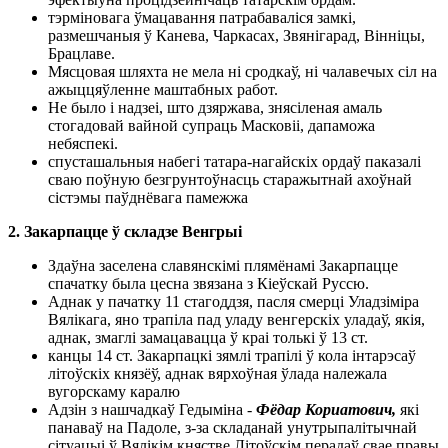
тэрміновага ўмацавання патрабаваліся замкі,
размешчаныя ў Канева, Чаркасах, Звянігарад, Вінніцы,
Брацлаве.
Мясцовая шляхта не мела ні сродкаў, ні чалавечых сіл на
ажыццяўленне маштабных работ.
Не было і надзеі, што дзяржава, знясіленая амаль
стогадовай вайной супраць Масковіі, дапаможа
небяспекі.
спусташальныя набегі татара-нагайскіх ордаў паказалі
сваю поўную безгрунтоўнасць старажытнай ахоўнай
сістэмы паўднёвага памежжа
2. Закарпацце ў складзе Венгрыі
Здаўна заселена славянскімі плямёнамі Закарпацце
спачатку была цесна звязана з Кіеўскай Руссю.
Аднак у пачатку 11 стагоддзя, пасля смерці Уладзіміра
Вялікага, яно трапіла пад уладу венгерскіх уладаў, якія,
аднак, змаглі замацавацца ў краі толькі ў 13 ст.
канцы 14 ст. Закарпацкі зямлі трапілі ў кола інтарэсаў
літоўскіх князёў, аднак вярхоўная ўлада належала
вугорскаму каралю
Адзін з нашчадкаў Гедыміна -
Фёдар Кориатович,
які
панаваў на Падоле, з-за складанай унутрыпалітычнай
сітуацыі ў Вялікім княстве Літоўскім перадаў свае правы