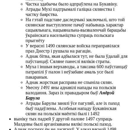
Частка здабычы было адпраўлена на Букавіну.
Атрады Мухі падтрымалі галіцка сялянства і
частку баярства.
На гэтай падставе даследчыкі заключылі, што той
сялянскае выступленне пачаў набываць характар
сацыяльнага, нацыянальна-вызваленчай барацьбы
ўкраінскага насельніцтва супраць польскага
прыгнёту
У верасні 1490 сялянскае войска пераправілася
праз Днестр і рушыла на рагацін.
Аднак бітва, якая адбылася тут, не была ўдалай для
паўстанцаў. Сяляне панеслі вялікія страты.
Муха і іншыя верхаводы, а таксама 600 паўстанцаў
патрапілі ў палон і неўзабаве амаль усе былі
пакараныя.
Аднак жорсткая расправа не спыніла сялян.
Увесну
1491
яны аднавілі напады на польскія
валодання. Зараз іх правадыром быў
Андрэй
Барула
Атрады Барулы занялі ўсе пагуляй, але іх паход
быў падаўлены. Асобныя нападу Букавінская
сялян на польскія маёнткі былі і 1492
выніку тых падзей ў другой палове 1497 супраць
Малдовы былі арганізаваны вялікі польскі паход.
Аднак поспеху ён не дасягнуў. У адказ вясной 1498