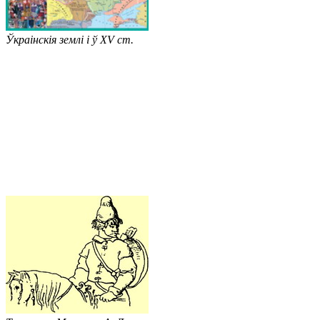
Ўкраінскія землі і ў XV ст.