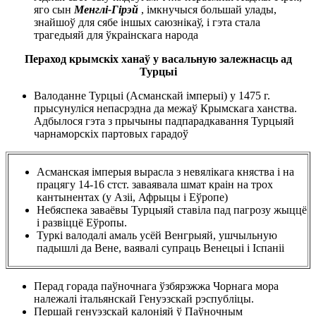
яго сын
Менглі-Гірэй
, імкнучыся большай улады,
знайшоў для сябе іншых саюзнікаў, і гэта стала
трагедыяй для ўкраінскага народа
Пераход крымскіх ханаў у васальную залежнасць ад
Турцыі
Валоданне Турцыі (Асманскай імперыі) у 1475 г.
прысунуліся непасрэдна да межаў Крымскага ханства.
Адбылося гэта з прычыны падпарадкавання Турцыяй
чарнаморскіх партовых гарадоў
Асманская імперыя вырасла
з невялікага княства і на
працягу 14-16 стст. заваявала шмат краін на трох
кантынентах (у Азіі, Афрыцы і Еўропе)
Небяспека заваёвы Турцыяй ставіла пад пагрозу жыццё
і развіццё Еўропы.
Туркі валодалі амаль усёй Венгрыяй, ушчыльную
падышлі да Вене, ваявалі супраць Венецыі і Іспаніі
Перад горада паўночнага ўзбярэжжа Чорнага мора
належалі італьянскай Генуэзскай рэспубліцы.
Першай генуэзскай калоніяй ў Паўночным