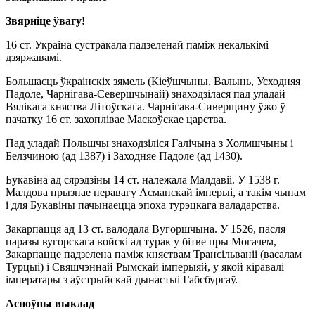
Звярніце ўвагу!
16 ст. Украіна сустракала падзеленай паміж некалькімі
дзяржавамі.
Большасць ўкраінскіх зямель (Кіеўшчыны, Валынь, Усходняя
Падоле, Чарнігава-Севершчынай) знаходзілася пад уладай
Вялікага княства Літоўскага. Чарнігава-Сиверщину ўжо ў
пачатку 16 ст. захоплівае Маскоўскае царства.
Пад уладай Польшчы знаходзіліся Галічына з Холмшчыны і
Белзчиною (ад 1387) і Заходняе Падоле (ад 1430).
Букавіна ад сярэдзіны 14 ст. належала Малдавіі. У 1538 г.
Малдова прызнае перавагу Асманскай імперыі, а такім чынам
і для Букавіны пачынаецца эпоха турэцкага валадарства.
Закарпацця ад 13 ст. валодала Вугоршчына. У 1526, пасля
паразы вугорскага войскі ад турак у бітве пры Могачем,
Закарпацце падзелена паміж княствам Трансільваніі (васалам
Турцыі) і Свяшчэннай Рымскай імперыяй, у якой кіравалі
імператары з аўстрыйскай дынастыі Габсбургаў.
Асноўны выклад