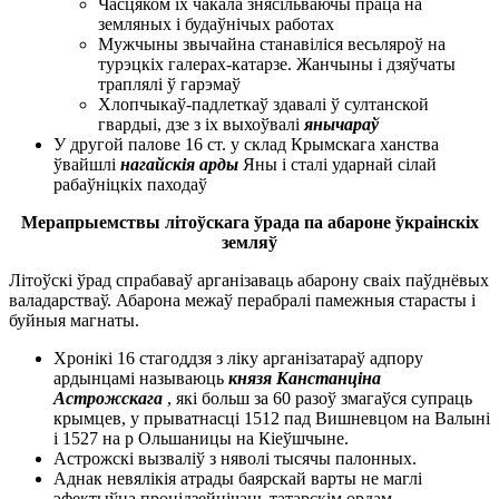
Часцяком іх чакала знясільваючы праца на
земляных і будаўнічых работах
Мужчыны звычайна станавіліся весьляроў на
турэцкіх галерах-катарзе. Жанчыны і дзяўчаты
траплялі ў гарэмаў
Хлопчыкаў-падлеткаў здавалі ў султанской
гвардыі, дзе з іх выхоўвалі
янычараў
У другой палове 16 ст. у склад Крымскага ханства
ўвайшлі
нагайскія арды
Яны і сталі ударнай сілай
рабаўніцкіх паходаў
Мерапрыемствы літоўскага ўрада па абароне ўкраінскіх
земляў
Літоўскі ўрад спрабаваў арганізаваць абарону сваіх паўднёвых
валадарстваў. Абарона межаў перабралі памежныя старасты і
буйныя магнаты.
Хронікі 16 стагоддзя з ліку арганізатараў адпору
ардынцамі называюць
князя Канстанціна
Астрожскага
, які больш за 60 разоў змагаўся супраць
крымцев, у прыватнасці 1512 пад Вишневцом на Валыні
і 1527 на р Ольшаницы на Кіеўшчыне.
Астрожскі вызваліў з няволі тысячы палонных.
Аднак невялікія атрады баярскай варты не маглі
эфектыўна процідзейнічаць татарскім ордам.