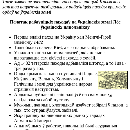
Такое змяненне знешнепалітычных арыентацый Крымскага
ханства пацягнула разбуральныя рабаўніцкія паходы крымскіх
ордаў на ўкраінскія землі
Пачатак рабаўніцкіх паходаў на ўкраінскія землі Лёс
ўкраінскіх нявольнікаў
Першы вялікі паход на Украіну хан Менглі-Гірэй
здзейсніў
1482
Тады было спалена Кіеў, а яго царквы абрабаваны.
У палон трапіла мноства людзей, якія не змог
выратавацца сам кіеўскі ваявода з сям'ёй.
Ад 1482 татарскія паходы адбываліся штогод, а то і два -
тры разы ў год.
Орды крымскага хана спусташалі Падоле,
Кіеўшчыну, Валынь, Холмшчыну і
Галічыны і мелі для ўкраінскага народа
страшныя наступствы.
Ардынка руйнавалі і знішчалі ўсё на сваім шляху,
пакідаючы за сабой пустэчу.
Мужчын, жанчын, хлопчыкаў, дзяўчат забіралі ў палон, а
тых, хто супраціўляўся, забівалі.
Ясір
трапляў на нявольніцкіх рынкі ў гарадах
Асманскай імперыі.
Апынуўшыся ў рабстве, нявольнікі былі асуджаныя