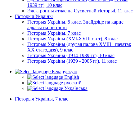
1939 гг), 10 клас
Электронны атлас па Сусветнай гісторыі, 11 клас
Гісторыя Украіны
Гісторыя Украіны, 5 клас. Знайдзіце па карце
адказы на пытанні
Гісторыя Украіны, 7 клас
Гісторыя Украіны (XVI-XVIII стст), 8 клас
Гісторыя Украіны (другая палова XVIII - пачатак
XX стагоддзя), 9 клас
Гісторыя Украіны (1914-1939 гг), 10 клас
Гісторыя Украіны (1939 - 2005 гг), 11 клас
Беларускую
English
русский
Українська
Гісторыя Украіны, 7 клас