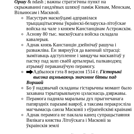
Оршу
& ndash ; важны стратэгічны пункт на
скрыжаванні гандлёвых шляхоў паміж Кіевам, Менскам,
Вільнюсам і Масквой.
Насустрач маскоўцамі адправілася
трыццацітысячны ўкраінскі-беларуска-літоўскае
войска на чале з князем Канстанцінам Астрожскім.
Аснову 80 тыс. маскоўскага войска складала
кавалерыя.
Аднак князь Канстанцін дзейнічаў рашуча і
разважліва. Ён звярнуўся да ваеннай хітрасці:
зымітаваць адступленне і завядучы маскавітаў у
пастку пад залп сваёй артылерыі, палкаводзец
атрымаў пераканаўчую перамогу.
Адбылося гэта 8 верасня 1514 г.
Гісторыкі
высока ацэньваюць значэнне бітвы пад
Воршай
Бо ў надзвычай складаны гістарычны момант было
захавана тэрытарыяльную цэласнасць дзяржавы.
Перамога падняла маральны дух прыгнечанага
папярэдніх паразамі ваяроў, а таксама перакрэсліла
магчымасць саюза Масковіі з еўрапейскімі краінамі
Аднак перамога не паклала канец супрацьстаяння
Вялікага княства Літоўскага і Масковіі за
ўкраінскія землі