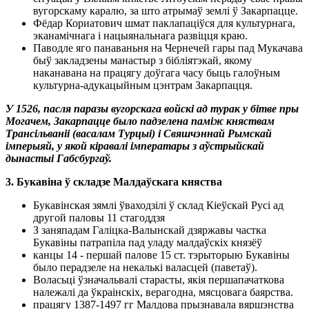
вугорскаму каралю, за што атрымаў землі ў Закарпацце.
Фёдар Кориатович
шмат паклапаціўся для культурнага,
эканамічнага і нацыянальнага развіцця краю.
Паводле яго панаваньня на Чернечей гары пад Мукачава
быў закладзены манастыр з бібліятэкай, якому
наканавана на працягу доўгага часу быць галоўным
культурна-адукацыйным цэнтрам Закарпацця.
У 1526, пасля паразы вугорскага войскі ад турак у бітве пры
Могачем, Закарпацце было падзелена паміж княствам
Трансільваніі (васалам Турцыі) і Свяшчэннай Рымскай
імперыяй, у якой кіравалі імператары з аўстрыйскай
дынастыі Габсбургаў.
3. Букавіна ў складзе Малдаўскага княства
Букавінская зямлі ўваходзілі ў склад Кіеўскай Русі ад
другой паловы 11 стагоддзя
З заняпадам Галіцка-Валынскай дзяржавы частка
Букавіны патрапіла пад уладу малдаўскіх князёў
канцы 14 - першай палове 15 ст. тэрыторыю Букавіны
было перадзеле на некалькі валасцей (паветаў).
Воласьці ўзначальвалі старасты, якія першапачаткова
належалі да ўкраінскіх, верагодна, мясцовага баярства.
працягу 1387-1497 гг Малдова прызнавала вяршэнства