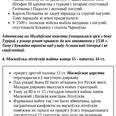
Штэфан III адначасова з туркамі і татарамі спустошыў
Галічыны і Падолле і акупаваў пагуляй.
Кароль Польшчы не хацеў мірыцца са стратай пагуляй.
Таму барацьба за землі працягвалася.
У 1509 г. польскае войска выбіла малдаван з пагуляй,
спустошыла Букавіну і спаліла Чарнаўцы
Адначасова на Малдаўскае княства ўзмацнялася ціск з боку
Турцыі, у рэшце рэшт прывяло да яго заваявання у 1538 г.
Таму і Букавіна трапіла пад уладу Асманскай імперыі і яе
стаўленікаў.
4. Маскоўска-літоўскія вайны канца 15 - пачатку 16 ст.
працягу другой паловы 15 ст.
Маскоўскае царства
ператварылася ў магутную дзяржаву.
Пад уладай Івана III было аб'яднана ўсе Рускія зямлі.
Маладая дзяржава імкнулася новых тэрыторый.
Таму ад 80-х гг 15 стагоддзя пачаліся вайны паміж
Масковіяй і Вялікім княствам Літоўскім.
Фармальна вайну так і не было абвешчана, аднак
пагранічныя канфлікты на маскоўска-літоўскім
памежжы не сціхалі на працягу ўсяго перадапошняга
дзесяцігоддзі 15 стагоддзя, што дало даследчыкам