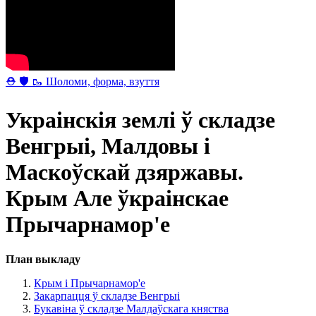
⛑ 🛡 🥾 Шоломи, форма, взуття
Украінскія землі ў складзе
Венгрыі, Малдовы і
Маскоўскай дзяржавы.
Крым Але ўкраінскае
Прычарнамор'е
План выкладу
Крым і Прычарнамор'е
Закарпацця ў складзе Венгрыі
Букавіна ў складзе Малдаўскага княства