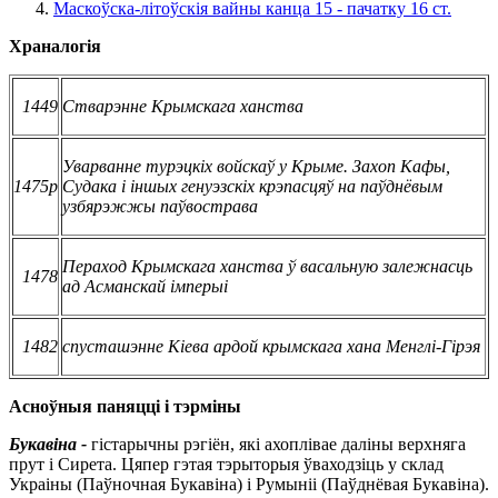
Маскоўска-літоўскія вайны канца 15 - пачатку 16 ст.
Храналогія
1449
Стварэнне Крымскага ханства
Уварванне турэцкіх войскаў у Крыме. Захоп Кафы,
1475р
Судака і іншых генуэзскіх крэпасцяў на паўднёвым
узбярэжжы паўвострава
Пераход Крымскага ханства ў васальную залежнасць
1478
ад Асманскай імперыі
1482
спусташэнне Кіева ардой крымскага хана Менглі-Гірэя
Асноўныя паняцці і тэрміны
Букавіна -
гістарычны рэгіён, які ахоплівае даліны верхняга
прут і Сирета. Цяпер гэтая тэрыторыя ўваходзіць у склад
Украіны (Паўночная Букавіна) і Румыніі (Паўднёвая Букавіна).