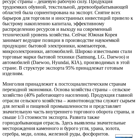
ресурс страны – дешевую рабочую силу. Продукция
трудоемких обувной, текстильной, деревообрабатывающей
областей была сориентирована на экспорт. Снятие всех
барьеров для торговли и иностранных инвестиций привело к
быстрому накоплению капитала, эффективному
распределению ресурсов и выходу на современный
технический уровень хозяйства. Сейчас Южная Корея
занимает ведущие позиции в производстве наукоемкой
продукции: бытовой электроники, компьютеров,
микроэлектроники, автомобилей. Широко известными стали
торговые марки бытовой техники (Samsung, LG, Daewoo) и
автомобилей (Daewoo, Hyundai, КІА), производимых в этой
стране. В структуре экспорта 95% принадлежат готовым
изделиям.
Монголия принадлежит к постсоциалистическим странам
переходной экономики. Основа хозяйства страны – сельское
хозяйство (40% работающего населения). Продукция главной
отрасли сельского хозяйства – животноводства служит сырьем
для легкой и пищевой промышленности и представляет
значительную часть внутреннего торгового оборота страны, и
свыше 1/3 стоимости экспорта. Развита также
горнодобывающая отрасль. Здесь выявлены значительные
месторождения каменного и бурого угля, урана, золота,
серебра, меди, олова, железной руды, фосфоритов.