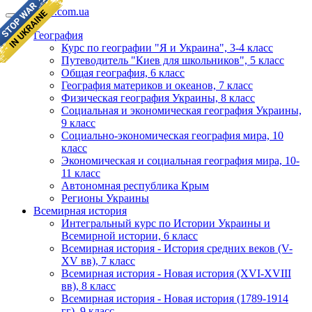
geomap.com.ua
География
Курс по географии "Я и Украина", 3-4 класс
Путеводитель "Киев для школьников", 5 класс
Общая география, 6 класс
География материков и океанов, 7 класс
Физическая география Украины, 8 класс
Социальная и экономическая география Украины,
9 класс
Социально-экономическая география мира, 10
класс
Экономическая и социальная география мира, 10-
11 класс
Автономная республика Крым
Регионы Украины
Всемирная история
Интегральный курс по Истории Украины и
Всемирной истории, 6 класс
Всемирная история - История средних веков (V-
XV вв), 7 класс
Всемирная история - Новая история (XVI-XVIII
вв), 8 класс
Всемирная история - Новая история (1789-1914
гг), 9 класс