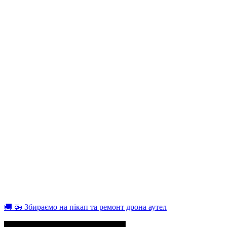
🚚 🚁 Збираємо на пікап та ремонт дрона аутел