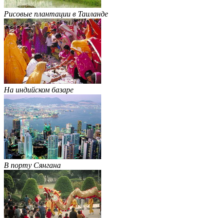
Рисовые плантации в Таиланде
На индийском базаре
В порту Сянгана