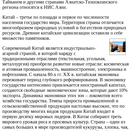
Тайванем и другими странами Азиатско-Тихоокеанского
региона относятся к НИС Азии.
Китай – третье по площади и первое по численности
населения государство мира. Территория страны отличается
многообразием природных условий и богатством природных
ресурсов. Древние китайские цивилизации оставили о себе
множество памятников.
Современный Китай является индустриально-
агарной страной, в которой наряду с
традиционными отраслями (текстильная, угольная,
металлургия) приобрели развитие новые отрасли: космическая
и атомная промышленность, машиностроение, электроника и
нефтехимия. С начала 80-х гг. ХХ в. китайская экономика
переживает период глубокого реформирования. В экономику
государства интенсивно привлекается иностранный капитал,
создаются свободные экономические зоны, которые дают 10%
экспорта. Динамика экономики этих зон – локомотив всего
хозяйства государства. Темпы прироста промышленной и
сельскохозяйственной продукции настолько высокие, что по
производству многих видов продукции Китай входит в
первую десятку мировых лидеров. В Китае собирают треть
мирового урожая риса и просяных культур. Страна – один из
самых больших в мире производителей кукурузы, хлопка, чая,