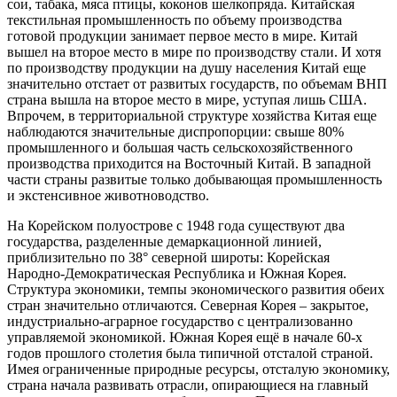
сои, табака, мяса птицы, коконов шелкопряда. Китайская
текстильная промышленность по объему производства
готовой продукции занимает первое место в мире. Китай
вышел на второе место в мире по производству стали. И хотя
по производству продукции на душу населения Китай еще
значительно отстает от развитых государств, по объемам ВНП
страна вышла на второе место в мире, уступая лишь США.
Впрочем, в территориальной структуре хозяйства Китая еще
наблюдаются значительные диспропорции: свыше 80%
промышленного и большая часть сельскохозяйственного
производства приходится на Восточный Китай. В западной
части страны развитые только добывающая промышленность
и экстенсивное животноводство.
На Корейском полуострове с 1948 года существуют два
государства, разделенные демаркационной линией,
приблизительно по 38° северной широты: Корейская
Народно-Демократическая Республика и Южная Корея.
Структура экономики, темпы экономического развития обеих
стран значительно отличаются. Северная Корея – закрытое,
индустриально-аграрное государство с централизованно
управляемой экономикой. Южная Корея ещё в начале 60-х
годов прошлого столетия была типичной отсталой страной.
Имея ограниченные природные ресурсы, отсталую экономику,
страна начала развивать отрасли, опирающиеся на главный