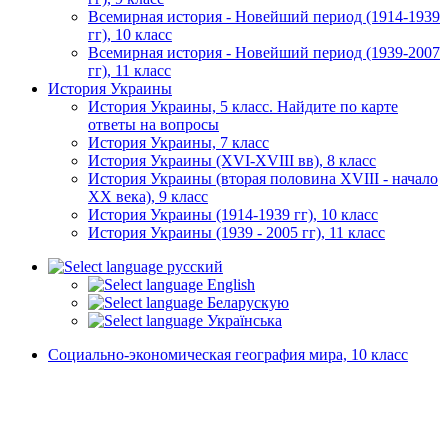
Всемирная история - Новейший период (1914-1939
гг), 10 класс
Всемирная история - Новейший период (1939-2007
гг), 11 класс
История Украины
История Украины, 5 класс. Найдите по карте
ответы на вопросы
История Украины, 7 класс
История Украины (XVI-XVIII вв), 8 класс
История Украины (вторая половина XVIII - начало
XX века), 9 класс
История Украины (1914-1939 гг), 10 класс
История Украины (1939 - 2005 гг), 11 класс
русский
English
Беларускую
Українська
Социально-экономическая география мира, 10 класс