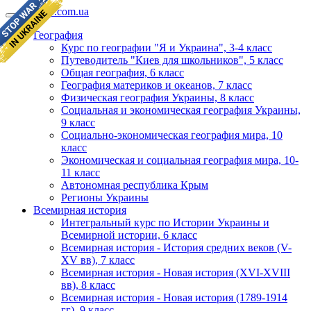
geomap.com.ua
География
Курс по географии "Я и Украина", 3-4 класс
Путеводитель "Киев для школьников", 5 класс
Общая география, 6 класс
География материков и океанов, 7 класс
Физическая география Украины, 8 класс
Социальная и экономическая география Украины,
9 класс
Социально-экономическая география мира, 10
класс
Экономическая и социальная география мира, 10-
11 класс
Автономная республика Крым
Регионы Украины
Всемирная история
Интегральный курс по Истории Украины и
Всемирной истории, 6 класс
Всемирная история - История средних веков (V-
XV вв), 7 класс
Всемирная история - Новая история (XVI-XVIII
вв), 8 класс
Всемирная история - Новая история (1789-1914
гг), 9 класс