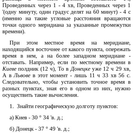
Проведенных через 1 - 4
хв
, Проведенных через 1
'(одну минуту, один градус делят на 60 минут) - 4 с
(именно на такие угловые расстояния вращаются
точки одного меридиана за указанные промежутки
времени).
При этом местное время на меридиане,
находящийся восточнее от какого пункта, опережать
время в нем, а на более западном меридиане -
отставать. Например, если по местному времени в
Киеве
полдник (12
ч
), То в
Донецке
уже 12
ч
29
хв
,
А в
Львове
в этот момент - лишь 11
ч
33
хв
56 с.
Следовательно, чтобы установить точное время в
разных пунктах, зная его в одном из них, нужно
осуществить такие вычисления.
1.
З
найти географическую долготу пунктов:
а) Киев - 30 ° 34 'в. д.;
б) Донецк - 37 ° 49 'в. д.;