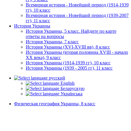
Всемирная история - Новейший период (1914-1939
гг), 10 класс
Всемирная история - Новейший период (1939-2007
гг), 11 класс
История Украины
История Украины, 5 класс. Найдите по карте
ответы на вопросы
История Украины, 7 класс
История Украины (XVI-XVIII вв), 8 класс
История Украины (вторая половина XVIII - начало
XX века), 9 класс
История Украины (1914-1939 гг), 10 класс
История Украины (1939 - 2005 гг), 11 класс
русский
English
Беларускую
Українська
Физическая география Украины, 8 класс