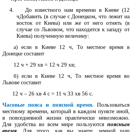
4.
До известного нам времени в Киеве (12
ч
Добавить (в случае с Донецком, что лежит на
восток от Киева) или же от него отнять (в
случае со Львовом, что находится к западу от
Киева) полученную величину:
а) если в Киеве 12
ч
, То местное время в
Донецке составит
12
ч
+ 29
хв
= 12
ч
29
хв
;
б) если в Киеве 12
ч
, То местное время во
Львове составит
12
ч
– 26
хв
4 с = 11
ч
33
хв
56 с.
Часовые пояса и поясной время.
Пользоваться
местному времени, который в каждом пункте иной,
в повседневной жизни практически невозможно.
Для удобства во всем мире пользуются
поясным
время
.
Для этого, как вы знаете, земной шар