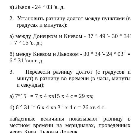
в) Львов - 24 ° 03 'в. д.
2.
Установить разницу долгот между пунктами (в
градусах и минутах):
а) между Донецком и Киевом - 37 ° 49 '- 30 ° 34'
= 7 ° 15 'в. д.;
б) между Киевом и Львовом - 30 ° 34 '- 24 ° 03'
=
6 ° 31 'вост. д.
3.
Перевести разницу долгот (с градусов и
минут) в разницу во времени (в часы, минуты
и секунды):
а) 7°15'
= 7 x 4
хв
15 х 4 с = 29
хв
;
б) 6 ° 31 '= 6 х 4
хв
31 х 4 с = 26
хв
4 с.
найденные величины показывают разницу в
местном времени на меридианах, проведенных
через Киев, Львов и Донецк.