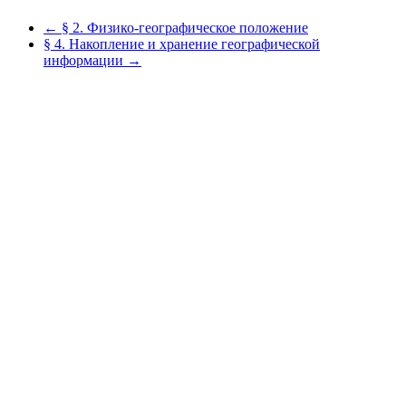
← § 2. Физико-географическое положение
§ 4. Накопление и хранение географической
информации →