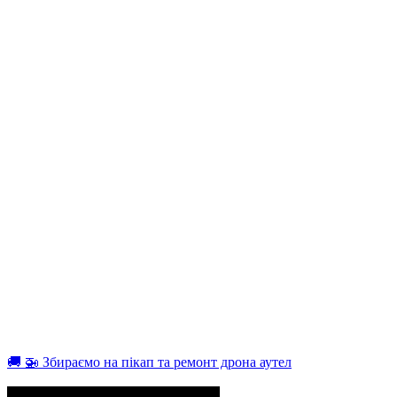
🚚 🚁 Збираємо на пікап та ремонт дрона аутел