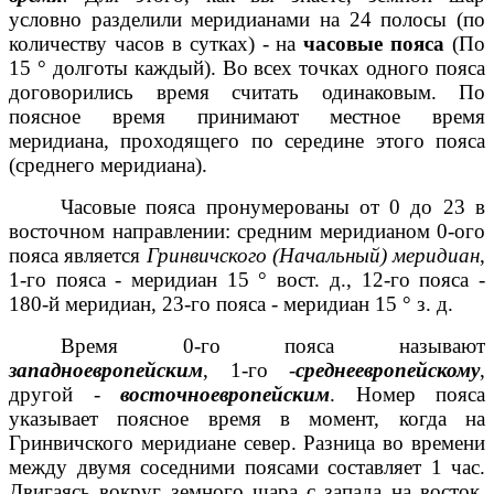
условно разделили меридианами на 24 полосы (по
количеству часов в сутках) - на
часовые пояса
(По
15 ° долготы каждый). Во всех точках одного пояса
договорились время считать одинаковым. По
поясное время принимают местное время
меридиана, проходящего по середине этого пояса
(среднего меридиана).
Часовые пояса пронумерованы от 0 до 23 в
восточном направлении: средним меридианом 0-ого
пояса является
Гринвичского
(Начальный) меридиан
,
1-го пояса - меридиан 15 ° вост. д., 12-го пояса -
180-й меридиан, 23-го пояса - меридиан 15 ° з. д.
Время 0-го пояса называют
западноевропейским
, 1-го -
среднеевропейскому
,
другой -
восточноевропейским
. Номер пояса
указывает поясное время в момент, когда на
Гринвичского меридиане север. Разница во времени
между двумя соседними поясами составляет 1 час.
Двигаясь вокруг земного шара с запада на восток,