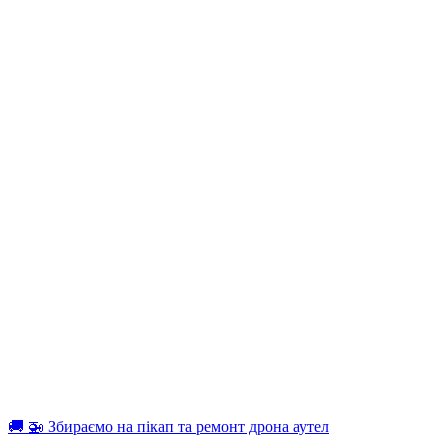
🚚 🚁 Збираємо на пікап та ремонт дрона аутел