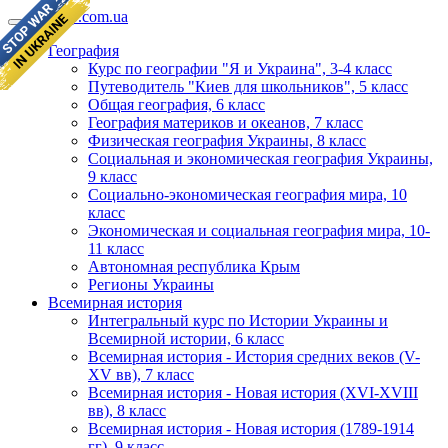
geomap.com.ua
География
Курс по географии "Я и Украина", 3-4 класс
Путеводитель "Киев для школьников", 5 класс
Общая география, 6 класс
География материков и океанов, 7 класс
Физическая география Украины, 8 класс
Социальная и экономическая география Украины,
9 класс
Социально-экономическая география мира, 10
класс
Экономическая и социальная география мира, 10-
11 класс
Автономная республика Крым
Регионы Украины
Всемирная история
Интегральный курс по Истории Украины и
Всемирной истории, 6 класс
Всемирная история - История средних веков (V-
XV вв), 7 класс
Всемирная история - Новая история (XVI-XVIII
вв), 8 класс
Всемирная история - Новая история (1789-1914
гг), 9 класс