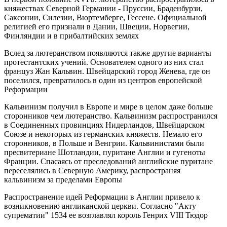
княжествах Северной Германии - Пруссии, Браденбурзи,
Саксонии, Силезии, Вюртемберге, Гессене. Официальной
религией его признали в Дании, Швеции, Норвегии,
Финляндии и в прибалтийских землях
Вслед за лютеранством появляются также другие варианты
протестантских учений. Основателем одного из них стал
француз Жан Кальвин. Швейцарский город Женева, где он
поселился, превратилось в один из центров европейской
Реформации
Кальвинизм получил в Европе и мире в целом даже больше
сторонников чем лютеранство. Кальвинизм распространился
в Соединенных провинциях Нидерландов, Швейцарском
Союзе и некоторых из германских княжеств. Немало его
сторонников, в Польше и Венгрии. Кальвинистами были
пресвитериане Шотландии, пуритане Англии и гугеноты
Франции. Спасаясь от преследований английские пуритане
переселялись в Северную Америку, распространяя
кальвинизм за пределами Европы
Распространение идей Реформации в Англии привело к
возникновению англиканской церкви. Согласно "Акту
супрематии" 1534 ее возглавлял король Генрих VIII Тюдор