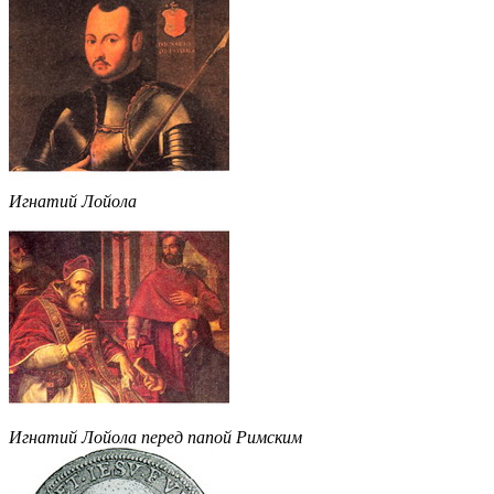
Игнатий Лойола
Игнатий Лойола перед папой Римским