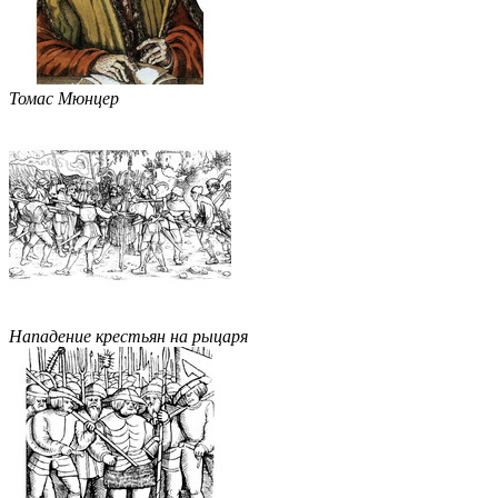
Томас Мюнцер
Нападение крестьян на рыцаря