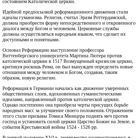
состоянием Католической церкви.
Идейной предпосылкой реформационного движения стали
идеалы гуманизма. Религия, считал Эразм Роттердамский,
должна приобрести форму непосредственного и откровенного
диалога между Богом и человеком. Церковные службы
должны осуществляться народным языком, что сделает их
доступными и понятными.
Основал Реформацию выступление профессора
Виттенбергского университета Мартина Лютера против
католической церкви в 1517 Возмущенный кризисом церкви,
критикуя роскошь Рима, он был вынужден определить новые
отношения между человеком и Богом, создавая, таким
образом, новую религию.
Реформация в Германии началась как движение умеренных
общественных слоев, вдохновенных гуманистическими
идеалами, направленный против католической церкви.
Однако постепенно она приобрела черты присущих борьбе
народных масс за улучшение своего положения. Отражением
этого стали призывы Томаса Мюнцера поднять меч против
господ и установить силой церкви Царство Божие на Земле, и
события Крестьянской войны 1524 - 1526 рр.
В первой половине XVI в. лютеранство распространилось в