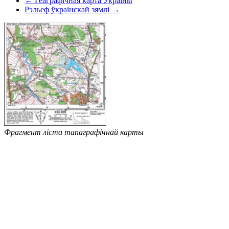
← Геаграфічная карта Украіны
Рэльеф ўкраінскай зямлі →
Фрагмент ліста тапаграфічнай карты