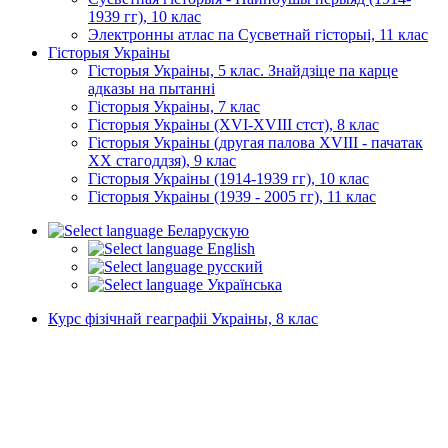
1939 гг), 10 клас
Электронны атлас па Сусветнай гісторыі, 11 клас
Гісторыя Украіны
Гісторыя Украіны, 5 клас. Знайдзіце па карце
адказы на пытанні
Гісторыя Украіны, 7 клас
Гісторыя Украіны (XVI-XVIII стст), 8 клас
Гісторыя Украіны (другая палова XVIII - пачатак
XX стагоддзя), 9 клас
Гісторыя Украіны (1914-1939 гг), 10 клас
Гісторыя Украіны (1939 - 2005 гг), 11 клас
Беларускую
English
русский
Українська
Курс фізічнай геаграфіі Украіны, 8 клас