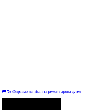
🚚 🚁 Збираємо на пікап та ремонт дрона аутел