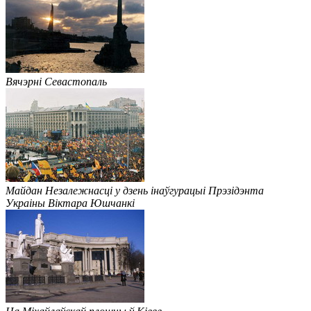
Вячэрні Севастопаль
Майдан Незалежнасці у дзень інаўгурацыі Прэзідэнта
Украіны Віктара Юшчанкі