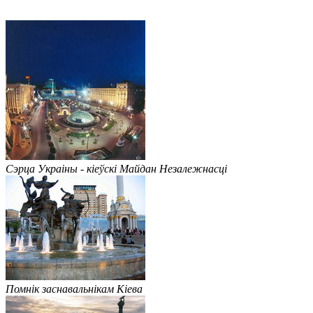
Сэрца Украіны - кіеўскі Майдан Незалежнасці
Помнік заснавальнікам Кіева