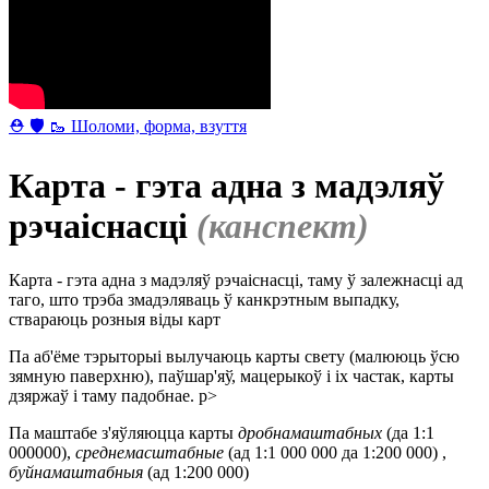
⛑ 🛡 🥾 Шоломи, форма, взуття
Карта - гэта адна з мадэляў
рэчаіснасці
(канспект)
Карта - гэта адна з мадэляў рэчаіснасці, таму ў залежнасці ад
таго, што трэба змадэляваць ў канкрэтным выпадку,
ствараюць розныя віды карт
Па аб'ёме тэрыторыі вылучаюць карты свету (малююць ўсю
зямную паверхню), паўшар'яў, мацерыкоў і іх частак, карты
дзяржаў і таму падобнае. p>
Па маштабе з'яўляюцца карты
дробнамаштабных
(да 1:1
000000),
среднемасштабные
(ад 1:1 000 000 да 1:200 000) ,
буйнамаштабныя
(ад 1:200 000)