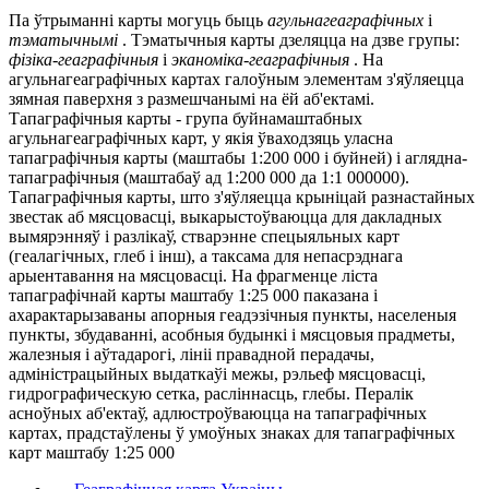
Па ўтрыманні карты могуць быць
агульнагеаграфічных
і
тэматычнымі
. Тэматычныя карты дзеляцца на дзве групы:
фізіка-геаграфічныя
і
эканоміка-геаграфічныя
. На
агульнагеаграфічных картах галоўным элементам з'яўляецца
зямная паверхня з размешчанымі на ёй аб'ектамі.
Тапаграфічныя карты - група буйнамаштабных
агульнагеаграфічных карт, у якія ўваходзяць уласна
тапаграфічныя карты (маштабы 1:200 000 і буйней) і аглядна-
тапаграфічныя (маштабаў ад 1:200 000 да 1:1 000000).
Тапаграфічныя карты, што з'яўляецца крыніцай разнастайных
звестак аб мясцовасці, выкарыстоўваюцца для дакладных
вымярэнняў і разлікаў, стварэнне спецыяльных карт
(геалагічных, глеб і інш), а таксама для непасрэднага
арыентавання на мясцовасці. На фрагменце ліста
тапаграфічнай карты маштабу 1:25 000 паказана і
ахарактарызаваны апорныя геадэзічныя пункты, населеныя
пункты, збудаванні, асобныя будынкі і мясцовыя прадметы,
жалезныя і аўтадарогі, лініі правадной перадачы,
адміністрацыйных выдаткаўі межы, рэльеф мясцовасці,
гидрографическую сетка, расліннасць, глебы. Пералік
асноўных аб'ектаў, адлюстроўваюцца на тапаграфічных
картах, прадстаўлены ў умоўных знаках для тапаграфічных
карт маштабу 1:25 000