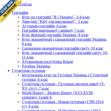
geomap.com.ua
Геаграфія
Курс па геаграфіі "Я і Украіна", 3-4 клас
Даведнік "Кіеў для школьнікаў", 5 клас
Агульная геаграфія, 6 клас
Геаграфія мацерыкоў і акіянаў, 7 клас
Курс фізічнай геаграфіі Украіны, 8 клас
Курс эканамічнай і сацыяльнай геаграфіі Украіны,
9 клас
Сацыяльна-эканамічная геаграфія свету, 10 клас
Курс эканамічнай і сацыяльнай геаграфіі свету, 10-
11 клас
Аўтаномная рэспубліка Крым
Рэгіёны Украіны
Сусветная гісторыя
Інтэгральны курс па Гісторыі Украіны і Сусветнай
гісторыі, 6 клас
Сусветная гісторыя - Гісторыя сярэдніх вякоў (V-
XV стст), 7 клас
World History - Modern History (XVI-XVIII
centuries), Grade 8
Сусветная гісторыя - Новая гісторыя (1789-1914
гг), 9 клас
Сусветная гісторыя - Найноўшы перыяд (1914-