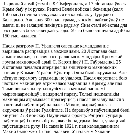
Чырвонай арміі ўступілі ў Сімферопаль, а 17 лістапада ўвесь
Крым быў у іх руках. Рэшткі Белай войска і бежанцы (каля
150 тыс.) спешна эвакуяваліся на караблях у Турцыю і
Балгарыю. Але каля 300 тыс. грамадзянскіх і вайскоўцаў не
змаглі ці не захацелі пакінуць радзіму. Яны сталі аб'ектам для
расправы з боку савецкай улады. Усяго было знішчана ад 40 да
150 тыс. чалавек. "
Пасля разгрому П. Урангеля савецкае камандаванне
вырашыла расправіцца з махновцами. 20 Лістапада былі
арыштаваныя, а пасля расстраляныя камандзіры Крымскай
групы махновской арміі С. Карэтнікаў і П. Гаўрыленкі. 25
Лістапада пачалася аперацыя па знішчэнню махновских
частак у Крыме. У раёне Еўпаторыі яны былі акружаны. Але
лёгкую перамогу атрымаць не ўдалося. Пасля жорсткага бою
часткам махновцев атрымалася вырвацца з Крыму, але пад
Тимошовка яны сутыкнуліся са значнымі часткамі
чырвонаармейцаў і пацярпелі паразу. Толькі нешматлікім
махновцам атрымалася прадзерціся, і пасля яны злучыліся з
рэшткамі паўстанцаў на чале з Махно, вырваўшыся з
акружэння ў раёне Гуляйполе. На барацьбу з паўстанцамі былі
кінутыя 2 / 3 войскаў Паўднёвага фронту. Рэпрэсіі супраць
паўстанцаў і насельніцтва, якое іх падтрымлівала, узмацнялі
паўстанцкага руху. На сакавік 1921 г. пад камандаваннем
Махно было ўжо 15 тыс. чалавек. У цэлым у Украіне