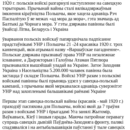
1920 г. польскія войскі разгарнулі наступленне на савецкую
тэрыторыю. Прычынай вайны сталі вялікадзяржаўныя
імкнення кіраўніцтва Польшчы, якое хацела аднавіць Рэч
Паспалітую ў яе межах «ад мора да мора», гэта значыць ад
Балтыкі да Чорнага мора. У гэты дзяржава павінны былі
ўвайсці Літва, Беларусь і Украіна
ўварвання польскіх войскаў папярэднічала падпісанне
прадстаўнікамі УНР і Польшчы 21 -24 красавіка 1920 г. трох
канвенцый, якія атрымалі назву «Варшаўскае пагадненне».
Польскае дзяржава прызнаваў права УНР на незалежнае
існаванне, а Дырэкторыя і Галоўны Атаман Пятлюра
прызнаваліся вышэйшай уладай ва Украіне. Затое Заходняя
Украіна з Насельніцтва 5.200.000 чалавек павінна была
застацца ў складзе Польшчы. Войскі УНР разам з польскімі
войскамі павінны былі прыняць удзел у савецка-польскай
кампаніі, з прычыны якой меркавалася аднавіць суверэнітэт
УНР над захопленымі бальшавікамі раёнамі Украіне
Першы этап савецка-польскай вайны (красавік - май 1920 г.)
праходзіў паспяхова для Польшчы, войскі якой да 7 траўня
разам з войскамі УНР і брыгадамі Уга занялі Жытомір,
Ваўкавыск, Кіеў і іншыя гарады. Маючы патройнае перавагу
супраць савецкіх дывізій Паўднёва-Заходняга фронту, палякі
спадзяваліся і на антыбальшавіцкія паўстанні ў тыле савецкіх