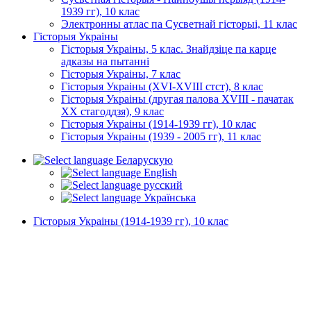
1939 гг), 10 клас
Электронны атлас па Сусветнай гісторыі, 11 клас
Гісторыя Украіны
Гісторыя Украіны, 5 клас. Знайдзіце па карце
адказы на пытанні
Гісторыя Украіны, 7 клас
Гісторыя Украіны (XVI-XVIII стст), 8 клас
Гісторыя Украіны (другая палова XVIII - пачатак
XX стагоддзя), 9 клас
Гісторыя Украіны (1914-1939 гг), 10 клас
Гісторыя Украіны (1939 - 2005 гг), 11 клас
Беларускую
English
русский
Українська
Гісторыя Украіны (1914-1939 гг), 10 клас