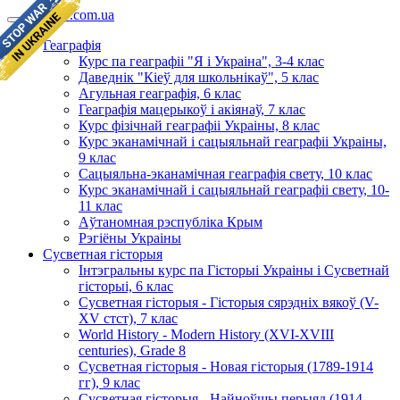
geomap.com.ua
Геаграфія
Курс па геаграфіі "Я і Украіна", 3-4 клас
Даведнік "Кіеў для школьнікаў", 5 клас
Агульная геаграфія, 6 клас
Геаграфія мацерыкоў і акіянаў, 7 клас
Курс фізічнай геаграфіі Украіны, 8 клас
Курс эканамічнай і сацыяльнай геаграфіі Украіны,
9 клас
Сацыяльна-эканамічная геаграфія свету, 10 клас
Курс эканамічнай і сацыяльнай геаграфіі свету, 10-
11 клас
Аўтаномная рэспубліка Крым
Рэгіёны Украіны
Сусветная гісторыя
Інтэгральны курс па Гісторыі Украіны і Сусветнай
гісторыі, 6 клас
Сусветная гісторыя - Гісторыя сярэдніх вякоў (V-
XV стст), 7 клас
World History - Modern History (XVI-XVIII
centuries), Grade 8
Сусветная гісторыя - Новая гісторыя (1789-1914
гг), 9 клас
Сусветная гісторыя - Найноўшы перыяд (1914-