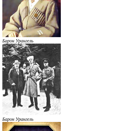
Барон Урангель
Барон Урангель