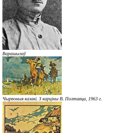
Варашылаў
Чырвоныя казакі. З карціны В. Полтавца, 1963 г.