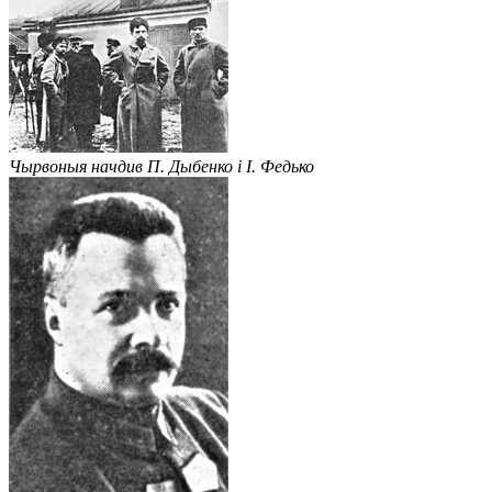
Чырвоныя начдив П. Дыбенко і І. Федько