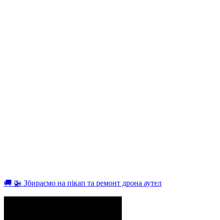
🚚 🚁 Збираємо на пікап та ремонт дрона аутел