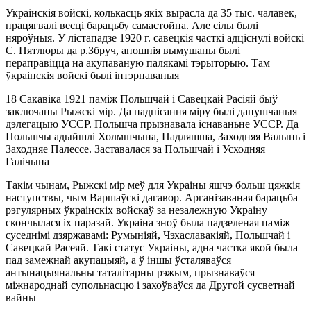
Украінскія войскі, колькасць якіх вырасла да 35 тыс. чалавек,
працягвалі весці барацьбу самастойна. Але сілы былі
няроўныя. У лістападзе 1920 г. савецкія часткі адціснулі войскі
С. Пятлюры да р.Збруч, апошнія вымушаны былі
пераправіцца на акупаваную палякамі тэрыторыю. Там
ўкраінскія войскі былі інтэрнаваныя
18 Сакавіка 1921 паміж Польшчай і Савецкай Расіяй быў
заключаны Рыжскі мір. Да падпісання міру былі дапушчаныя
дэлегацыю УССР. Польшча прызнавала існаваньне УССР. Да
Польшчы адыйшлі Холмшчына, Падляшша, Заходняя Валынь і
Заходняе Палессе. Заставалася за Польшчай і Усходняя
Галічына
Такім чынам, Рыжскі мір меў для Украіны яшчэ больш цяжкія
наступствы, чым Варшаўскі дагавор. Арганізаваная барацьба
рэгулярных ўкраінскіх войскаў за незалежную Украіну
скончылася іх паразай. Украіна зноў была падзеленая паміж
суседнімі дзяржавамі: Румыніяй, Чэхаславакіяй, Польшчай і
Савецкай Расеяй. Такі статус Украіны, адна частка якой была
пад замежнай акупацыяй, а ў іншы ўсталяваўся
антынацыянальны таталітарны рэжым, прызнаваўся
міжнароднай супольнасцю і захоўваўся да Другой сусветнай
вайны