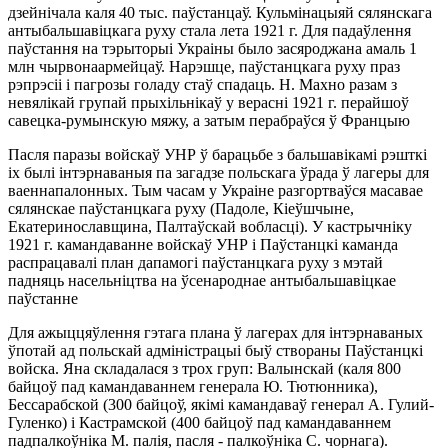
дзейнічала каля 40 тыс. паўстанцаў. Кульмінацыяй сялянскага
антыбальшавіцкага руху стала лета 1921 г. Для падаўлення
паўстання на тэрыторыі Украіны было засяроджана амаль 1
млн чырвонаармейцаў. Нарэшце, паўстанцкага руху праз
рэпрэсіі і пагрозы голаду стаў спадаць. Н. Махно разам з
невялікай групай прыхільнікаў у верасні 1921 г. перайшоў
савецка-румынскую мяжу, а затым перабраўся ў Францыю
Пасля паразы войскаў УНР ў барацьбе з бальшавікамі рэшткі
іх былі інтэрнаваныя па загадзе польскага ўрада ў лагеры для
ваеннапалонных. Тым часам у Украіне разгортваўся масавае
сялянскае паўстанцкага руху (Падоле, Кіеўшчыне,
Екатеринославщина, Палтаўскай вобласці). У кастрычніку
1921 г. камандаванне войскаў УНР і Паўстанцкі каманда
распрацавалі план дапамогі паўстанцкага руху з мэтай
падняць насельніцтва на ўсенароднае антыбальшавіцкае
паўстанне
Для ажыццяўлення гэтага плана ў лагерах для інтэрнаваных
ўпотай ад польскай адміністрацыі быў створаны Паўстанцкі
войска. Яна складалася з трох груп: Валынскай (каля 800
байцоў пад камандаваннем генерала Ю. Тютюнника),
Бессарабской (300 байцоў, якімі камандаваў генерал А. Гулий-
Гуленко) і Кастрамской (400 байцоў пад камандаваннем
падпалкоўніка М. палія, пасля - палкоўніка С. чорнага).