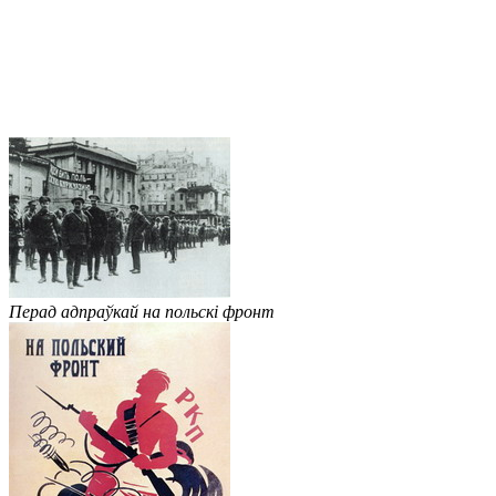
Перад адпраўкай на польскі фронт