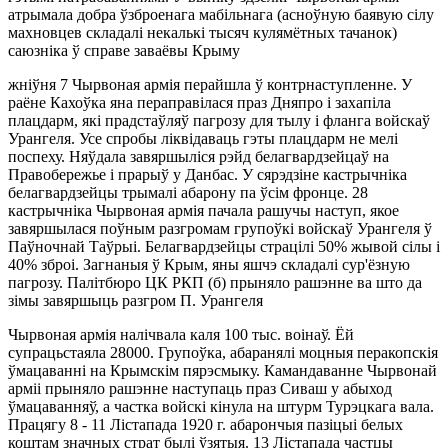
атрымала добра ўзброенага мабільнага (асноўную баявую сілу
махновцев складалі некалькі тысяч кулямётных тачанок)
саюзніка ў справе заваёвы Крыму
жніўня 7 Чырвоная армія перайшла ў контрнаступленне. У
раёне Кахоўка яна пераправілася праз Дняпро і захапіла
плацдарм, які прадстаўляў пагрозу для тылу і фланга войскаў
Урангеля. Усе спробы ліквідаваць гэты плацдарм не мелі
поспеху. Няўдала завяршыліся рэйд белагвардзейцаў на
Правобережье і прарыў у Данбас. У сярэдзіне кастрычніка
белагвардзейцы трымалі абарону па ўсім фронце. 28
кастрычніка Чырвоная армія пачала рашучы наступ, якое
завяршылася поўным разгромам групоўкi войскаў Урангеля ў
Паўночнай Таўрыі. Белагвардзейцы страцілі 50% жывой сілы і
40% зброі. Загнаныя ў Крым, яны яшчэ складалі сур'ёзную
пагрозу. Палітбюро ЦК РКП (б) прыняло рашэнне ва што да
зімы завяршыць разгром П. Урангеля
Чырвоная армія налічвала каля 100 тыс. воінаў. Ёй
супрацьстаяла 28000. Групоўка, абаранялі моцныя перакопскія
ўмацаванні на Крымскім пярэсмыку. Камандаванне Чырвонай
арміі прыняло рашэнне наступаць праз Сиваш у абыход
ўмацаванняў, а частка войскі кінула на штурм Турэцкага вала.
Працягу 8 - 11 Лістапада 1920 г. абарончыя пазіцыі белых
коштам значных страт былі ўзятыя. 13 Лістапада частцы