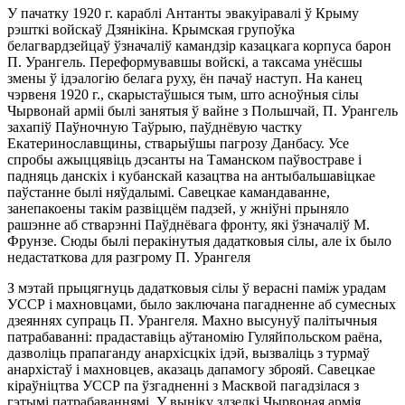
У пачатку 1920 г. караблі Антанты эвакуіравалі ў Крыму
рэшткі войскаў Дзянікіна. Крымская групоўка
белагвардзейцаў ўзначаліў камандзір казацкага корпуса барон
П. Урангель. Переформувавшы войскі, а таксама унёсшы
змены ў ідэалогію белага руху, ён пачаў наступ. На канец
чэрвеня 1920 г., скарыстаўшыся тым, што асноўныя сілы
Чырвонай арміі былі занятыя ў вайне з Польшчай, П. Урангель
захапіў Паўночную Таўрыю, паўднёвую частку
Екатеринославщины, стварыўшы пагрозу Данбасу. Усе
спробы ажыццявіць дэсанты на Таманском паўвостраве і
падняць данскіх і кубанскай казацтва на антыбальшавіцкае
паўстанне былі няўдалымі. Савецкае камандаванне,
занепакоены такім развіццём падзей, у жніўні прыняло
рашэнне аб стварэнні Паўднёвага фронту, які ўзначаліў М.
Фрунзе. Сюды былі перакінутыя дадатковыя сілы, але іх было
недастаткова для разгрому П. Урангеля
З мэтай прыцягнуць дадатковыя сілы ў верасні паміж урадам
УССР і махновцами, было заключана пагадненне аб сумесных
дзеяннях супраць П. Урангеля. Махно высунуў палітычныя
патрабаванні: прадаставіць аўтаномію Гуляйпольском раёна,
дазволіць прапаганду анархісцкіх ідэй, вызваліць з турмаў
анархістаў і махновцев, аказаць дапамогу зброяй. Савецкае
кіраўніцтва УССР па ўзгадненні з Масквой пагадзілася з
гэтымі патрабаваннямі. У выніку здзелкі Чырвоная армія