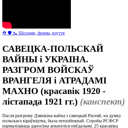
⛑ 🛡 🥾 Шоломи, форма, взуття
САВЕЦКА-ПОЛЬСКАЙ
ВАЙНЫ і УКРАІНА.
РАЗГРОМ ВОЙСКАЎ
ВРАНГЕЛЯ і АТРАДАМІ
МАХНО (красавік 1920 -
лістапада 1921 гг.)
(канспект)
Пасля разгрому Дзянікіна вайна з савецкай Расеяй, на думку
польскага кіраўніцтва, была непазбежнай. Спробы РСФСР
нармалізаваць адносіны апынуліся няўдалымі. 25 красавіка