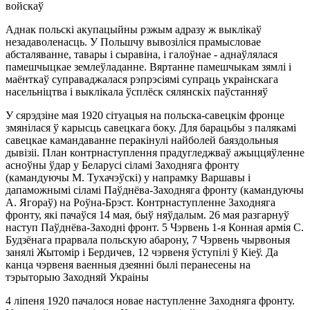
войскаў
Аднак польскі акупацыйны рэжым адразу ж выклікаў
незадаволенасць. У Польшчу вывозіліся прамысловае
абсталяванне, тавары і сыравіна, і галоўнае - аднаўлялася
памешчыцкае землеўладанне. Вяртанне памешчыкам зямлі і
маёнткаў суправаджалася рэпрэсіямі супраць украінскага
насельніцтва і выклікала ўсплёск сялянскіх паўстанняў
У сярэдзіне мая 1920 сітуацыя на польска-савецкім фронце
змянілася ў карысць савецкага боку. Для барацьбы з палякамі
савецкае камандаванне перакінулі найболей баяздольныя
дывізіі. План контрнаступлення прадугледжваў ажыццяўленне
асноўны ўдар у Беларусі сіламі Заходняга фронту
(камандуючы М. Тухачэўскі) у напрамку Варшавы і
дапаможнымі сіламі Паўднёва-Заходняга фронту (камандуючы
А. Ягораў) на Роўна-Брэст. Контрнаступленне Заходняга
фронту, які пачаўся 14 мая, быў няўдалым. 26 мая разгарнуў
наступ Паўднёва-Заходні фронт. 5 Чэрвень 1-я Конная армія С.
Будзёнага прарвала польскую абарону, 7 Чэрвень чырвоныя
занялі Жытомір і Бердичев, 12 чэрвеня ўступілі ў Кіеў. Да
канца чэрвеня ваенныя дзеянні былі перанесены на
тэрыторыю Заходняй Украіны
4 ліпеня 1920 пачалося новае наступленне Заходняга фронту.