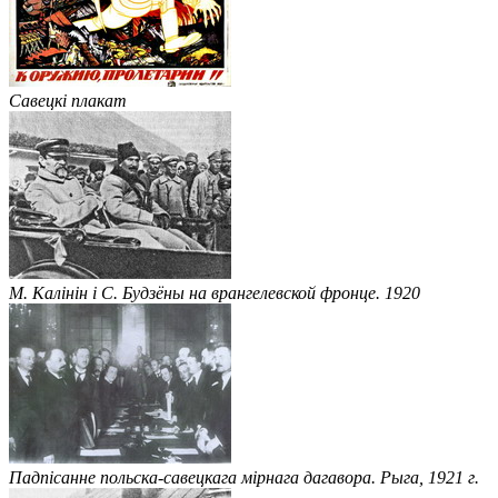
Савецкі плакат
М. Калінін і С. Будзёны на врангелевской фронце. 1920
Падпісанне польска-савецкага мірнага дагавора. Рыга, 1921 г.