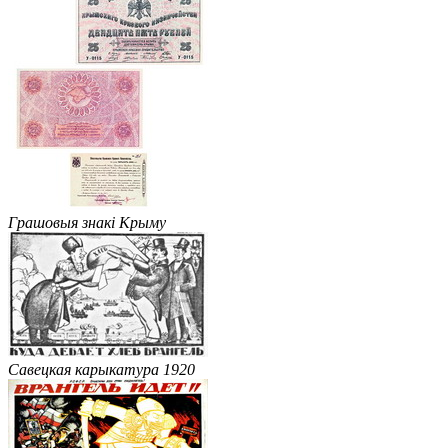
Грашовыя знакі Крыму
Савецкая карыкатура 1920