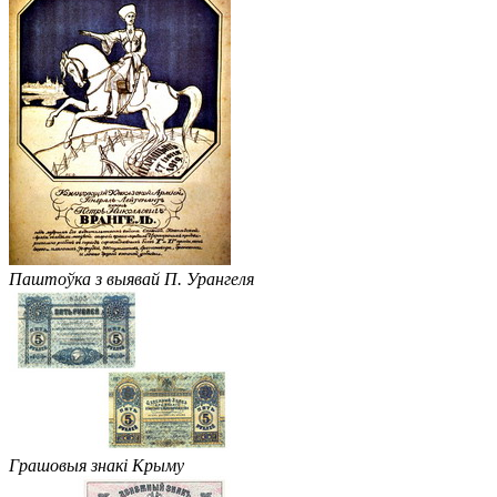
Паштоўка з выявай П. Урангеля
Грашовыя знакі Крыму