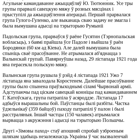
Агульнае камандаванне ажыццяўляў Ю. Тютюнник. Усе тры
групы прарвалі савецкую мяжу ў розных мясцінах і
прыступілі да ажыццяўлення аперацыі. Першай прарвалася
група Гулого-Гуленко, але выканаць сваю задачу не змагла і
была вымушана адысці на тэрыторыю Румыніі
Падольская група, прарваўся ў раёне Гусятин (Тэрнопальская
вобласьць), з баямі прайшла ўсе Падоле і выйшла ў раён
Бородянки (60 км ад Кіева). Але далей вымушана была
спыніць сваё прасоўванне. Не атрымалася аб'яднацца з
Валынскай групай. Павярнуўшы назад, 29 лістапада 1921 года
яна перасекла польскую мяжу.
Валынская група рушыла ў рэйд 4 лістапада 1921 Ужо 7
лістапада яна завалодала Коростенем. Далейшае прасоўванне
групы было спынена праўзыходнымі сіламі Чырвонай арміі.
Адступаючы пад ціскам савецкай конніцы пад камандаваннем
Г. Катоўскага, група патрапіла ў асяроддзе. Лістапада 17
адбыўся вырашальны бой. Паўстанцы былі разбіты. Частка
ўдзельнікаў (359 байцоў) паходу патрапілі ў палон і былі
расстраляныя. Іншай частцы (150 чалавек) атрымалася
вырвацца з акружэння і адысці на тэрыторыю Польшчы.
Другі «Зімовы паход» стаў апошняй спробай узброеным
шляхам здабыць незалежнасць Украіны ў час вызваленчай