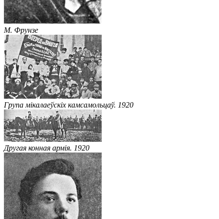
М. Фрунзе
Група мікалаеўскіх камсамольцаў. 1920
Другая конная армія. 1920