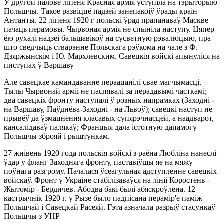
У другой палове ліпеня Красная армія ўступіла на тэрыторыю
Польшчы. Такое развіццё падзей занепакоіў ўрады краін
Антанты. 22 ліпеня 1920 г польскі ўрад прапанаваў Маскве
пачаць перамовы. Чырвоная армія не спыніла наступу. Цяпер
ёю рухалі надзеі бальшавікоў на сусветную рэвалюцыю, пра
што сведчыць стварэнне Польскага рэўкома на чале з Ф.
Дзяржынскім і Ю. Мархлевским. Савецкія войскі апынуліся на
пиступах ў Варшаву
Але савецкае камандаванне пераацанілі свае магчымасці.
Тылы Чырвонай арміі не паспявалі за перадавымі часткамі;
два савецкіх фронту наступалі ў розных напрамках (Заходні -
на Варшаву, Паўднёва-Заходні - на Львоў); савецкі наступ не
прывёў да ўзмацнення класавых супярэчнасцей, а наадварот,
кансалідаваў палякаў; Францыя дала істотную дапамогу
Польшчы зброяй і рыштункам.
27 жнівень 1920 года польскія войскі з раёна Любліна нанеслі
ўдар у фланг Заходняга фронту, паставіўшы яе на мяжу
поўнага разгрому. Пачалася ўсеагульная адступленне савецкіх
войскаў. Фронт у Украіне стабілізаваўся на лініі Коростень -
Жытомір - Бердичев. Абодва бакі былі абяскроўлена. 12
кастрычнік 1920 г. у Рызе было падпісана перамір'е паміж
Польшчай і Савецкай Расеяй. Гэта азначала разрыў стасункаў
Польшчы з УНР