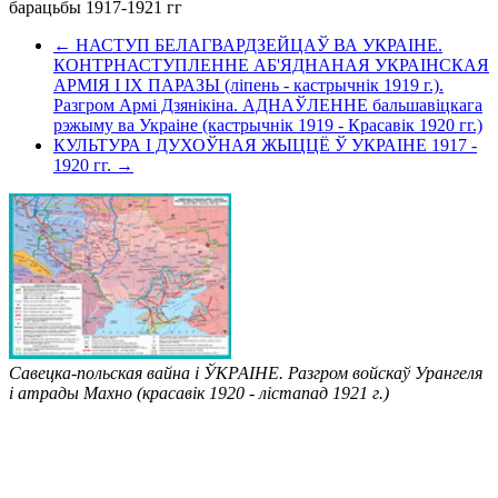
барацьбы 1917-1921 гг
← НАСТУП БЕЛАГВАРДЗЕЙЦАЎ ВА УКРАІНЕ.
КОНТРНАСТУПЛЕННЕ АБ'ЯДНАНАЯ УКРАІНСКАЯ
АРМІЯ І ІХ ПАРАЗЫ (ліпень - кастрычнік 1919 г.).
Разгром Армі Дзянікіна. АДНАЎЛЕННЕ бальшавіцкага
рэжыму ва Украіне (кастрычнік 1919 - Красавік 1920 гг.)
КУЛЬТУРА І ДУХОЎНАЯ ЖЫЦЦЁ Ў УКРАІНЕ 1917 -
1920 гг. →
Савецка-польская вайна і ЎКРАІНЕ. Разгром войскаў Урангеля
і атрады Махно (красавік 1920 - лістапад 1921 г.)