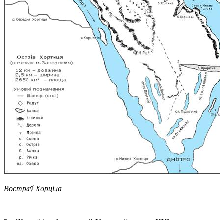
Востраў Хорціца