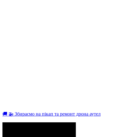
🚚 🚁 Збираємо на пікап та ремонт дрона аутел