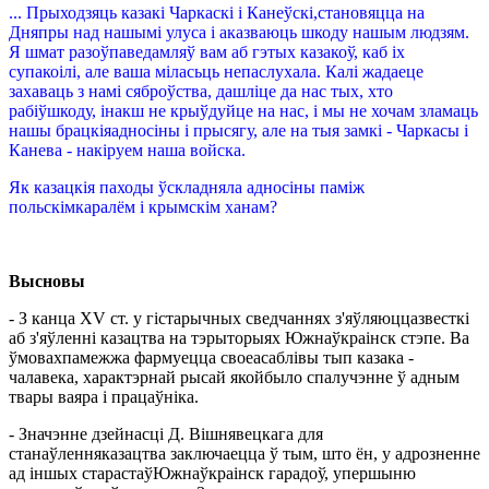
... Прыходзяць казакі Чаркаскі і Канеўскі,становяцца на
Дняпры над нашымі улуса і аказваюць шкоду нашым людзям.
Я шмат разоўпаведамляў вам аб гэтых казакоў, каб іх
супакоілі, але ваша міласьць непаслухала. Калі жадаеце
захаваць з намі сяброўства, дашліце да нас тых, хто
рабіўшкоду, інакш не крыўдуйце на нас, і мы не хочам зламаць
нашы брацкіяадносіны і прысягу, але на тыя замкі - Чаркасы і
Канева - накіруем наша войска.
Як казацкія паходы ўскладняла адносіны паміж
польскімкаралём і крымскім ханам?
Высновы
- З канца XV ст. у гістарычных сведчаннях з'яўляюццазвесткі
аб з'яўленні казацтва на тэрыторыях Южнаўкраінск стэпе. Ва
ўмовахпамежжа фармуецца своеасаблівы тып казака -
чалавека, характэрнай рысай якойбыло спалучэнне ў адным
твары ваяра і працаўніка.
- Значэнне дзейнасці Д. Вішнявецкага для
станаўленняказацтва заключаецца ў тым, што ён, у адрозненне
ад іншых старастаўЮжнаўкраінск гарадоў, упершыню