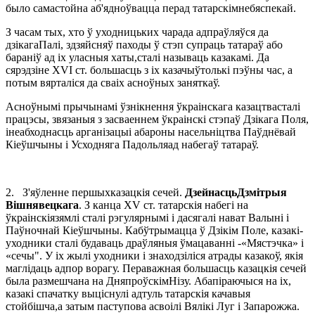
было самастойна аб'ядноўвацца перад татарскімнебяспекай.
З часам тых, хто ў уходницьких чарада адпраўляўся да
дзікагаПалі, здзяйсняў паходы ў стэп супраць татараў або
бараніў ад іх уласныя хаты,сталі называць казакамі. Да
сярэдзіне XVI ст. большасць з іх казачыўтолькі пэўны час, а
потым вярталіся да сваіх асноўных заняткаў.
Асноўнымі прычынамі ўзнікнення ўкраінскага казацтвасталі
працэсы, звязаныя з засваеннем ўкраінскі стэпаў Дзікага Поля,
інеабходнасць арганізацыі абароны насельніцтва Паўднёвай
Кіеўшчыны і Усходняга Падольляад набегаў татараў.
2.
З'яўленне першыхказацкія сечей.
ДзейнасцьДзмітрыя
Вішнявецкага
. З канца XV ст. татарскія набегі на
ўкраінскіязямлі сталі рэгулярнымі і дасягалі нават Валыні і
Паўночнай Кіеўшчыны. Кабўтрымацца ў Дзікім Поле, казакі-
уходники сталі будаваць драўляныя ўмацаванні -«Мястэчка» і
«сечы". У іх жылі уходники і знаходзіліся атрады казакоў, якія
маглідаць адпор ворагу. Пераважная большасць казацкія сечей
была размешчана на ДняпроўскімНізу. Абапіраючыся на іх,
казакі спачатку выціснулі адтуль татарскія качавыя
стойбішча,а затым паступова асвоілі Вялікі Луг і Запарожжа.