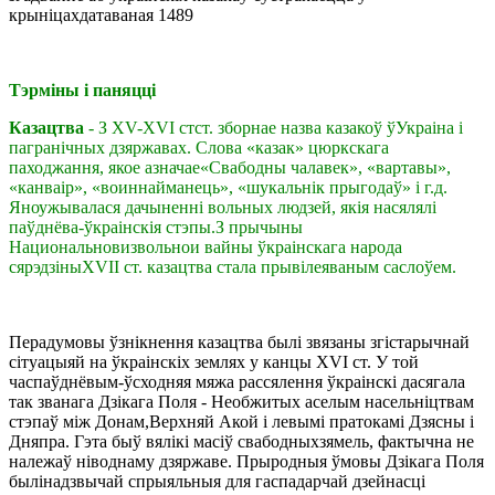
крыніцахдатаваная
1489
Тэрміны і паняцці
Казацтва
- З XV-XVI стст. зборнае назва казакоў ўУкраіна і
пагранічных дзяржавах. Слова «казак» цюркскага
паходжання, якое азначае«Свабодны чалавек», «вартавы»,
«канваір», «воиннайманець», «шукальнік прыгодаў» і г.д.
Яноужывалася дачыненні вольных людзей, якія насялялі
паўднёва-ўкраінскія стэпы.З прычыны
Национальновизвольнои вайны ўкраінскага народа
сярэдзіныXVII ст. казацтва стала прывілеяваным саслоўем.
Перадумовы ўзнікнення казацтва былі звязаны згістарычнай
сітуацыяй на ўкраінскіх землях у канцы XVI ст. У той
часпаўднёвым-ўсходняя мяжа рассялення ўкраінскі дасягала
так званага
Дзікага Поля
- Необжитых аселым насельніцтвам
стэпаў між Донам,Верхняй Акой і левымі пратокамі Дзясны і
Дняпра. Гэта быў вялікі масіў свабодныхзямель, фактычна не
належаў ніводнаму дзяржаве. Прыродныя ўмовы Дзікага Поля
былінадзвычай спрыяльныя для гаспадарчай дзейнасці