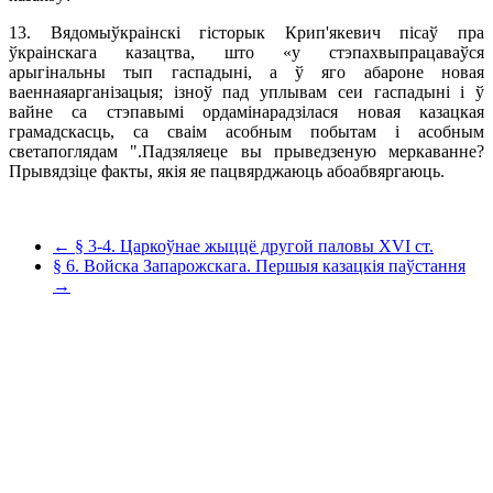
13. Вядомыўкраінскі гісторык Крип'якевич пісаў пра
ўкраінскага казацтва, што «у стэпахвыпрацаваўся
арыгінальны тып гаспадыні, а ў яго абароне новая
ваеннаяарганiзацыя; ізноў пад уплывам сеи гаспадыні і ў
вайне са стэпавымі ордамінарадзілася новая казацкая
грамадскасць, са сваім асобным побытам і асобным
светапоглядам ".Падзяляеце вы прыведзеную меркаванне?
Прывядзіце факты, якія яе пацвярджаюць абоабвяргаюць.
← § 3-4. Царкоўнае жыццё другой паловы XVI ст.
§ 6. Войска Запарожскага. Першыя казацкія паўстання
→