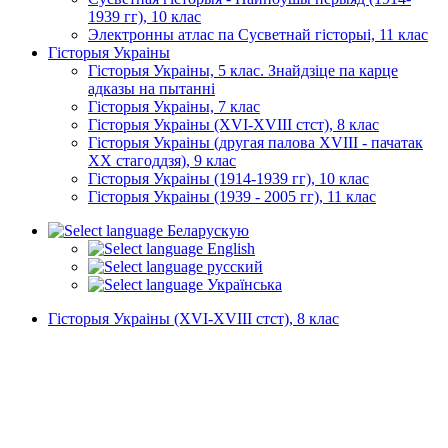
1939 гг), 10 клас
Электронны атлас па Сусветнай гісторыі, 11 клас
Гісторыя Украіны
Гісторыя Украіны, 5 клас. Знайдзіце па карце
адказы на пытанні
Гісторыя Украіны, 7 клас
Гісторыя Украіны (XVI-XVIII стст), 8 клас
Гісторыя Украіны (другая палова XVIII - пачатак
XX стагоддзя), 9 клас
Гісторыя Украіны (1914-1939 гг), 10 клас
Гісторыя Украіны (1939 - 2005 гг), 11 клас
Беларускую
English
русский
Українська
Гісторыя Украіны (XVI-XVIII стст), 8 клас