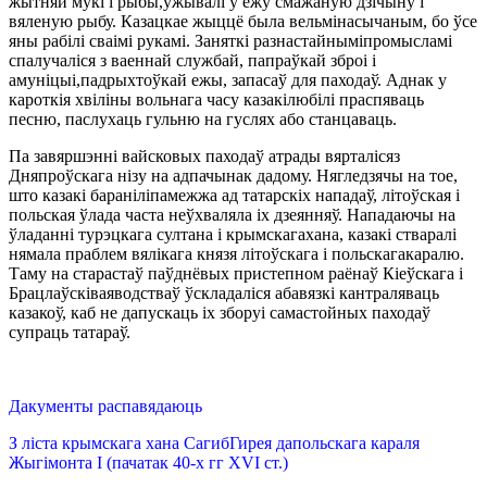
жытняй мукі і рыбы,ўжывалі ў ежу смажаную дзічыну і
вяленую рыбу. Казацкае жыццё была вельмінасычаным, бо ўсе
яны рабілі сваімі рукамі. Заняткі разнастайныміпромысламі
спалучаліся з ваеннай службай, папраўкай зброі і
амуніцыі,падрыхтоўкай ежы, запасаў для паходаў. Аднак у
кароткія хвіліны вольнага часу казакілюбілі праспяваць
песню, паслухаць гульню на гуслях або станцаваць.
Па завяршэнні вайсковых паходаў атрады вярталісяз
Дняпроўскага нізу на адпачынак дадому. Нягледзячы на тое,
што казакі бараніліпамежжа ад татарскіх нападаў, літоўская і
польская ўлада часта неўхваляла іх дзеянняў. Нападаючы на
ўладанні турэцкага султана і крымскагахана, казакі стваралі
нямала праблем вялікага князя літоўскага і польскагакаралю.
Таму на старастаў паўднёвых пристепном раёнаў Кіеўскага і
Брацлаўсківаяводстваў ўскладаліся абавязкі кантраляваць
казакоў, каб не дапускаць іх зборуі самастойных паходаў
супраць татараў.
Дакументы распавядаюць
З ліста крымскага хана СагибГирея дапольскага караля
Жыгімонта I (пачатак 40-х гг XVI ст.)