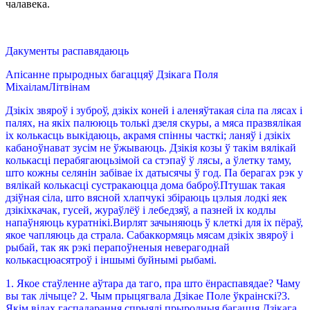
чалавека.
Дакументы распавядаюць
Апісанне прыродных багаццяў Дзікага Поля
МіхаіламЛітвінам
Дзікіх звяроў і зуброў, дзікіх коней і аленяўтакая сіла па лясах і
палях, на якіх палююць толькі дзеля скуры, а мяса празвялікая
іх колькасць выкідаюць, акрамя спінны часткі; ланяў і дзікіх
кабаноўнават зусім не ўжываюць. Дзікія козы ў такім вялікай
колькасці перабягаюцьзімой са стэпаў ў лясы, а ўлетку таму,
што кожны селянін забівае іх датысячы ў год. Па берагах рэк у
вялікай колькасці сустракаюцца дома баброў.Птушак такая
дзіўная сіла, што вясной хлапчукі збіраюць цэлыя лодкі яек
дзікіхкачак, гусей, жураўлёў і лебедзяў, а пазней іх кодлы
напаўняюць куратнікі.Вирлят зачыняюць ў клеткі для іх пёраў,
якое чапляюць да страла. Сабаккормяць мясам дзікіх звяроў і
рыбай, так як рэкі перапоўненыя неверагоднай
колькасцюасятроў і іншымі буйнымі рыбамі.
1. Якое стаўленне аўтара да таго, пра што ёнраспавядае? Чаму
вы так лічыце? 2. Чым прыцягвала Дзікае Поле ўкраінскі?3.
Якім відах гаспадарання спрыялі прыродныя багацця Дзікага