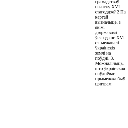
грамадстваў
пачатку XVI
стагоддзя? 2 Па
картай
вызначыце, з
якімі
дзяржавамі
ўсярэдзіне XVI
ст. межавалі
ўкраінскія
землі на
поўдні. 3.
Можналічыць,
што ўкраінская
паўднёвае
прымежжа быў
цэнтрам