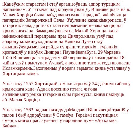
іКанеўскім старастам і стаў арганізоўваць адпор турэцкім
нападнікам. У гэтычас пад кіраўніцтвам Д. Вішнявецкага на в.
Малая Хорціца была пабудаваназамак "гарадок", які лічыцца
папярэднік Запарожскай Сечы. З'яўленне казацкімкрэпасці ў
татарскіх валадарствах стала непрыемнай нечаканасцю для
крымскагахана. Замацаваўшыся на Малой Хорціца, каля
найважнейшай пераправы праз Дняпро,князь узяў пад
абарону козакивуходникив на Вялікім Лузе і стаў
ажыццяўляцьсмелыя рэйды супраць татарскіх і турэцкіх
крэпасцяў у нізоўях Дняпра і ПаўднёвагаБуга. 29 Чэрвень
1556 Вішнявецкі з атрадам у 600 вершнікаў і камандайна 18
чайка узяў прыступам Ачакаў, а восенню таго ж года крэпасць
Исламкермень.Захопленыя ў ворага гарматы князь усталяваў у
Хортицком замка.
У пачатку 1557 Хортицкий замаквытрымаў 24-дзённую аблогу
крымскага хана. Аднак восенню гэтага ж года
аб'яднаныятурэцка-татарскія сілы прымусілі князя пакінуць
аб. Малая Хорціца.
У пачатку 1563 падчас паходу даМалдавіі Вішнявецкі трапіў у
палон і быў адпраўлены ў Стамбул. Гераізмі пакутніцкая
смерць князя праслаўленыя ў народнай думе «Аб казака
Байда».