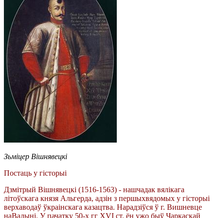
Зьміцер Вішнявецкі
Постаць у гісторыі
Дзмітрый Вішнявецкі
(1516-1563) - нашчадак вялікага
літоўскага князя Альгерда, адзін з першыхвядомых у гісторыі
верхаводаў ўкраінскага казацтва. Нарадзіўся ў г. Вишневце
наВалыні. У пачатку 50-х гг XVI ст. ён ужо быў Чаркаскай