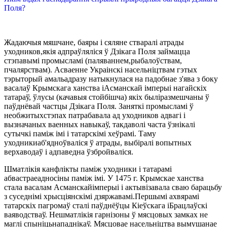
Поля?
Жадаючыя мяшчане, баяры і сяляне стваралі атрады
уходников,якія адпраўляліся ў Дзікага Поля займацца
стэпавымі промысламі (паляваннем,рыбалоўствам,
пчалярствам). Асваенне Украінскі насельніцтвам гэтых
тэрыторый амальадразу натыкнулася на падобнае з'ява з боку
васалаў Крымскага ханства іАсманскай імперыі нагайскіх
татараў, ўлусы (качавыя стойбішча) якіх быліразмешчаны ў
паўднёвай частцы Дзікага Поля. Заняткі промысламі ў
необжитыхстэпах патрабавала ад уходников адвагі і
вызначаных ваенных навыкаў, такдаволі часта ўзнікалі
сутычкі паміж імі і татарскімі хеўрамі. Таму
уходникиаб'ядноўваліся ў атрады, выбіралі вопытных
верхаводаў і адпаведна ўзбройваліся.
Шматлікія канфлікты паміж уходники і татарамі
абвастраеадносіны паміж імі. У 1475 г. Крымскае ханства
стала васалам Асманскайімперыі і актывізавала сваю барацьбу
з суседнімі хрысціянскімі дзяржавамі.Першымі ахвярамі
татарскіх пагромаў сталі паўднёўцы Кіеўскага іБрацлаўскі
ваяводстваў. Нешматлікія гарнізоны ў мясцовых замках не
маглі спыніцьнападнікаў. Мясцовае насельніцтва вымушанае