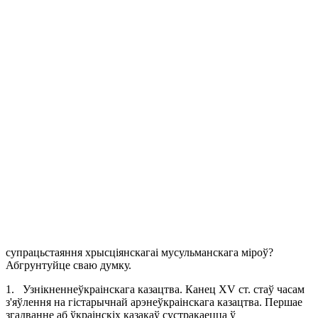
супрацьстаяння хрысціянскагаі мусульманскага міроў?
Абгрунтуйце сваю думку.
1.
Узнікненнеўкраінскага казацтва.
Канец XV ст. стаў часам
з'яўлення на гістарычнай арэнеўкраінскага казацтва. Першае
згадванне аб ўкраінскіх казакаў сустракаецца ў