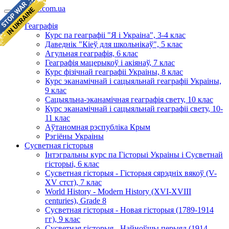
geomap.com.ua
Геаграфія
Курс па геаграфіі "Я і Украіна", 3-4 клас
Даведнік "Кіеў для школьнікаў", 5 клас
Агульная геаграфія, 6 клас
Геаграфія мацерыкоў і акіянаў, 7 клас
Курс фізічнай геаграфіі Украіны, 8 клас
Курс эканамічнай і сацыяльнай геаграфіі Украіны,
9 клас
Сацыяльна-эканамічная геаграфія свету, 10 клас
Курс эканамічнай і сацыяльнай геаграфіі свету, 10-
11 клас
Аўтаномная рэспубліка Крым
Рэгіёны Украіны
Сусветная гісторыя
Інтэгральны курс па Гісторыі Украіны і Сусветнай
гісторыі, 6 клас
Сусветная гісторыя - Гісторыя сярэдніх вякоў (V-
XV стст), 7 клас
World History - Modern History (XVI-XVIII
centuries), Grade 8
Сусветная гісторыя - Новая гісторыя (1789-1914
гг), 9 клас
Сусветная гісторыя - Найноўшы перыяд (1914-