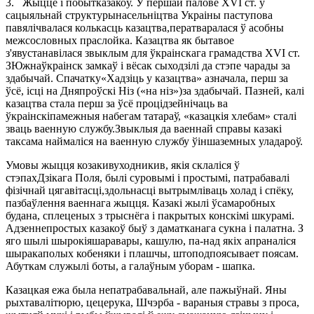
3.
Жыццё і побытказакоў.
У першай палове XVI ст. у
сацыяльнай структурынасельніцтва Украіны паступова
павялічвалася колькасць казацтва,ператваралася ў асобны
межсословных праслойка. Казацтва як бытавое
з'явустанавілася звыклым для ўкраінскага грамадства XVI ст.
ЗЮжнаўкраінск замкаў і вёсак сыходзілі да стэпе чарады за
здабычай. Спачатку«Хадзіць у казацтва» азначала, перш за
ўсё, ісці на Дняпроўскі Ніз («на ніз»)за здабычай. Пазней, калі
казацтва стала перш за ўсё процідзейнічаць ва
ўкраінскіпамежныя набегам татараў, «казацкія хлебам» сталі
зваць ваенную службу.Звыклыя да ваеннай справы казакі
таксама наймаліся на ваенную службу ўіншаземных уладароў.
Умовы жыцця козакивуходникив, якія склаліся ў
стэпахДзікага Поля, былі суровымі і простымі, патрабавалі
фізічнай цягавітасці,здольнасці вытрымліваць холад і спёку,
пазбаўлення ваеннага жыцця. Казакі жылі ўсамаробных
будана, сплеценых з трыснёга і пакрытых конскімі шкурамі.
Адзеннепростых казакоў быў з даматканага сукна і палатна. З
яго шылі шырокіяшаравары, кашулю, па-над якіх апраналіся
шыракаполых кобеняки і плашчы, штоподпоясывает поясам.
Абуткам служылі боты, а галаўным уборам - шапка.
Казацкая ежа была непатрабавальнай, але пажыўнай. Яны
рыхтавалітюрю, цецерука, Шчэрба - вараныя стравы з проса,