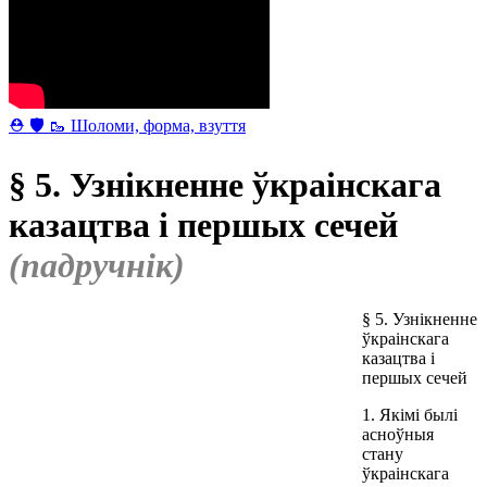
⛑ 🛡 🥾 Шоломи, форма, взуття
§ 5. Узнікненне ўкраінскага
казацтва і першых сечей
(падручнік)
§ 5. Узнікненне
ўкраінскага
казацтва і
першых сечей
1. Якімі былі
асноўныя
стану
ўкраінскага