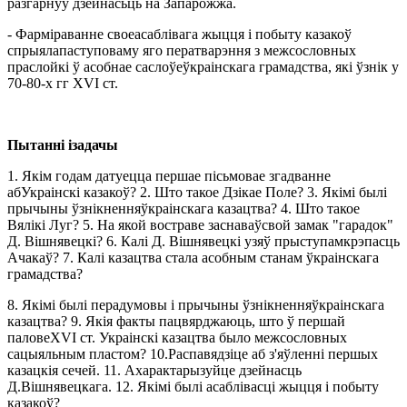
разгарнуў дзейнасьць на Запарожжа.
- Фарміраванне своеасаблівага жыцця і побыту казакоў
спрыялапаступоваму яго ператварэння з межсословных
праслойкі ў асобнае саслоўеўкраінскага грамадства, які ўзнік у
70-80-х гг XVI ст.
Пытанні ізадачы
1. Якім годам датуецца першае пісьмовае згадванне
абУкраінскі казакоў? 2. Што такое Дзікае Поле? 3. Якімі былі
прычыны ўзнікненняўкраінскага казацтва? 4. Што такое
Вялікі Луг? 5. На якой востраве заснаваўсвой замак "гарадок"
Д. Вішнявецкі? 6. Калі Д. Вішнявецкі узяў прыступамкрэпасць
Ачакаў? 7. Калі казацтва стала асобным станам ўкраінскага
грамадства?
8. Якімі былі перадумовы і прычыны ўзнікненняўкраінскага
казацтва? 9. Якія факты пацвярджаюць, што ў першай
паловеXVI ст. Украінскі казацтва было межсословных
сацыяльным пластом? 10.Распавядзіце аб з'яўленні першых
казацкія сечей. 11. Ахарактарызуйце дзейнасць
Д.Вішнявецкага. 12. Якімі былі асаблівасці жыцця і побыту
казакоў?