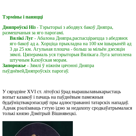
Тэрміны і паняцці
Дняпроўскі
Ніз
- Тэрыторыі з абодвух бакоў Дняпра,
размешчаныя за яго парогамі.
Вялікі
Луг
- Абалона Дняпра,распасціраецца з абедзвюх
яго бакоў ад а. Хорціца прыкладна на 100 км ішырынёй ад
3 да 25 км. Агульная плошча - больш за мільён дзесяцін
зямлі. Цяперамаль уся тэрыторыя Вялікага Луга затоплена
штучным Кахоўская морам.
Запорожье
- Зямлі ў ніжнім цячэнні Дняпра
паўднёвейДняпроўскіх парогаў.
У сярэдзіне XVI ст. літоўскі ўрад вырашылавыкарыстаць
вопыт казакоў і пачаць на паўднёвым памежныя
будаўніцтвакрэпасцяў пры адлюстраванні татарскіх нападаў.
Аднак рэалізаваць гэтую ідэю за недахопу сродкаўатрымалася
толькі князю
Дзмітрый Вішнявецкі
.