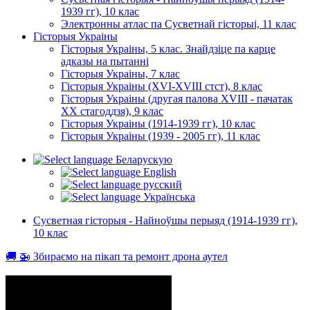
1939 гг), 10 клас
Электронны атлас па Сусветнай гісторыі, 11 клас
Гісторыя Украіны
Гісторыя Украіны, 5 клас. Знайдзіце па карце
адказы на пытанні
Гісторыя Украіны, 7 клас
Гісторыя Украіны (XVI-XVIII стст), 8 клас
Гісторыя Украіны (другая палова XVIII - пачатак
XX стагоддзя), 9 клас
Гісторыя Украіны (1914-1939 гг), 10 клас
Гісторыя Украіны (1939 - 2005 гг), 11 клас
Беларускую
English
русский
Українська
Сусветная гісторыя - Найноўшы перыяд (1914-1939 гг),
10 клас
🚚 🚁 Збираємо на пікап та ремонт дрона аутел