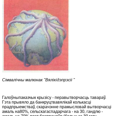
Сімвалічны малюнак "Вялікідэпрэсіі "
Галоўныпаказчык крызісу - перавытворчасць тавараў.
Гэта прывяло да банкруцтвавялікай колькасці
прадпрыемстваў, скарачэнне прамысловай вытворчасці
амаль на80%, сельскагаспадарчага - на 30, гандлю -