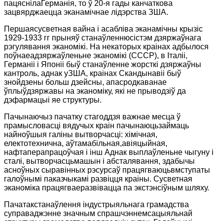
пацяснілаГерманія, то ў 20-я гады канчаткова
зацвярджаецца эканамічнае лідэрства ЗША.
Першаясусветная вайна і асабліва эканамічны крызіс
1929-1933 гг прыняў станаўленнюсістэм дзяржаўнага
рэгулявання эканомікі. На некаторых краінах адбылося
поўнаеадзяржаўленьне эканомікі (СССР),
в
Італіі
,
Германіі
і
Японіі быў станаўленне жорсткі дзяржаўны
кантроль, аднак уЗША, краінах Скандынавіі быў
знойдзены больш дзейсны, апасродкаванае
ўплыўдзяржавы на эканоміку, які не прыводзіў да
дэфармацыі яе структуры.
Пачынаючыз пачатку стагоддзя важнае месца ў
прамысловасці вядучых краін пачынаюцьзаймаць
найноўшыя галіны вытворчасці: хімічная,
електотехнична, аўтамабільная,авіяцыйная,
нафтаперапрацоўчая і інш Аднак выплаўленьне чыгуну і
сталі, вытворчасцьмашын і абсталявання, здабычы
асноўных сыравінных рэсурсаў працягваюцьвмступаты
галоўнымі паказчыкамі развіцця краіны. Сусветная
эканоміка працягваеразвівацца па экстэнсіўным шляху.
Пачатакстанаўлення індустрыяльнага грамадства
суправаджэнне значным спрашчэннемсацыяльнай