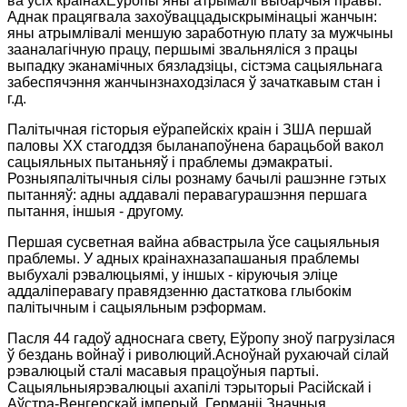
ва ўсiх краiнахЕўропы яны атрымалі выбарчыя правы.
Аднак працягвала захоўваццадыскрымінацыі жанчын:
яны атрымлівалі меншую заработную плату за мужчыны
зааналагічную працу, першымі звальняліся з працы
выпадку эканамічных бязладзіцы, сістэма сацыяльнага
забеспячэння жанчынзнаходзілася ў зачаткавым стан і
г.д.
Палітычная гісторыя еўрапейскіх краін і ЗША першай
паловы XX стагоддзя быланапоўнена барацьбой вакол
сацыяльных пытаньняў і праблемы дэмакратыі.
Розныяпалітычныя сілы рознаму бачылі рашэнне гэтых
пытанняў: адны аддавалі перавагурашэння першага
пытання, іншыя - другому.
Першая сусветная вайна абвастрыла ўсе сацыяльныя
праблемы. У адных краінахназапашаныя праблемы
выбухалі рэвалюцыямі, у іншых - кіруючыя эліце
аддаліперавагу правядзенню дастаткова глыбокім
палітычным і сацыяльным рэформам.
Пасля 44 гадоў адноснага свету, Еўропу зноў пагрузілася
ў бездань войнаў і риволюций.Асноўнай рухаючай сілай
рэвалюцый сталі масавыя працоўныя партыі.
Сацыяльныярэвалюцыі ахапілі тэрыторыі Расійскай і
Аўстра-Венгерскай імперый, Германіі.Значныя