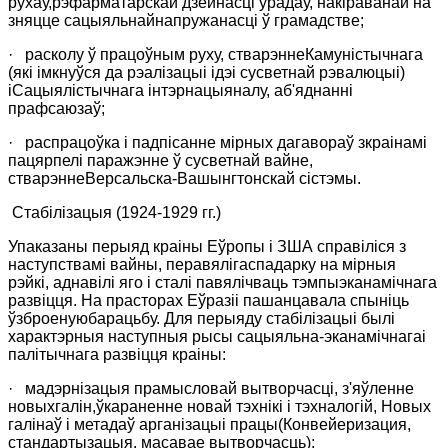
рухаў,рэфарматарскай дзейнасці урадаў, накіраванай на
зняцце сацыяльнайнапружанасці ў грамадстве;
·
расколу ў працоўным руху, стварэннеКамуністычнага
(які імкнуўся да рэалізацыі ідэі сусветнай рэвалюцыі)
іСацыялістычнага інтэрнацыяналу, аб'яднанні
прафсаюзаў;
·
распрацоўка і падпісанне мірных дагавораў зкраінамі
пацярпелі паражэнне ў сусветнай вайне,
стварэннеВерсальска-Вашынгтонскай сістэмы.
Стабілізацыя (1924-1929 гг.)
Упаказаны перыяд краіны Еўропы і ЗША справіліся з
наступствамі вайны, перавялігаспадарку на мірныя
рэйкі, аднавілі яго і сталі павялічваць тэмпыэканамічнага
развіцця. На прасторах Еўразіі пашанцавала спыніць
ўзброенуюбарацьбу. Для перыяду стабілізацыі былі
характэрныя наступныя рысы сацыяльна-эканамічнагаі
палітычнага развіцця краіны:
·
мадэрнізацыя прамысловай вытворчасці,
з'яўленне
новыхгалін,
ўкараненне новай тэхнікі
і тэхналогій
, Новых
галінаў і метадаў арганізацыі працы(Конвейеризация,
стандартызацыя, масавае вытворчасць);