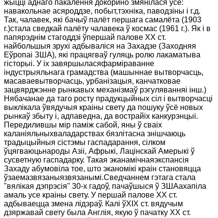
жыцці аднаго пакалення докорино змянілася ўсё:
навакольнае асяроддзе, побыт,тэхніка, паводзіны і г.д.
Так, чалавек, які бачыў палёт першага самалёта (1903
г.)стала сведкай палёту чалавека ў космас (1961 г.). Як і
в
папярэднім стагоддзі ўпершай палове ХХ ст.
найбольшыя зрухі адбываліся на Захадзе (Заходняя
Еўропаі ЗША), які працягваў гуляць ролю лакаматыва
гісторыі. У іх завяршыласяфарміраванне
індустрыяльнага грамадства (машыннае вытворчасць,
масаваевытворчасць, урбанізацыя, канчатковае
зацвярджэнне рынкавых механізмаў рэгуляванняі інш.)
Нябачанае да таго росту прадукцыйных сіл і вытворчасці
выклікала ўвядучыя краiны свету да пошуку ўсё новых
рынкаў збыту i, адпаведна, да вострайіх канкурэнцыі.
Передилившы мір паміж сабой, яны ў сваіх
каланіяльныхваладарствах бязлітасна знішчаюць
традыцыйныя сістэмы гаспадарання, сілком
ўцягваюцьнароды Азіі, Афрыкі, Лацінскай Амерыкі ў
сусветную гаспадарку. Такая эканамічнаяэкспансія
Захаду абумовіла тое, што эканомікі краін становяцца
ўзаемазвязаныя
звязанымі.Сведчаннем гэтага стала
"вялікая дэпрэсія" 30-х гадоў, пачаўшыся ў ЗШАахапіла
амаль усе краіны свету.
У першай палове ХХ ст.
адбываецца змена лідэраў. Калі ўXIX ст. вядучым
дзяржавай свету была Англія, якую ў пачатку ХХ ст.