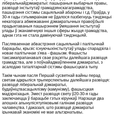
ліберальнайдэмакратыі: пашыраныя выбарчыя правы,
развіццё інстытутаў грамадзянскагаграмадства,
пашырэння сістэмы сацыяльнай абароны і г.д. Праўда, у
30-я гады гэтымкраінам не ўдалося пазбегнуць тэндэнцыі
некаторага абмежаванні дэмакратычных правоў,былі
прадыктаваныя пашырэннем ўмяшання інстытутаў
улады ў эканамічнуюі іншыя сферы жыцця грамадства,
аднак гэта не стала дамінуючай тэндэнцыяй.
Пасляваеннае абвастрэння сацыяльнай і палітычнай
барацьбы, крызіс існуючыхінстытутаў улады спарадзіла і
новае палітычнае з'ява - фашызм. Фашысты
таксамапрапанавалі свае рэцэпты далейшага развіцця
грамадства, але з поўнайадмаўленнем дэмакратыі, з
асалодаю таталітарнай сістэмы фашысцкага тыпу.
Такім чынам пасля Першай сусветнай вайны перад
светам адкрыліся трыперспектывы далейшага развіцця:
развіццё ліберальнай дэмакратыі,
будаўніцтвасацыялізму (камунізму), фашысцкая
мадэрнізацыя. Змест развіцця свету ў20-30-я гады
заключаецца ў барацьбе гэтых кірункаў. Нарэшце два
апошніх апынулісятупіковымі галінамі развіцця
чалавецтва. І даказалі, што развіццё дэмакратыі
ірынкавай эканомікі не мае альтэрнатывы.