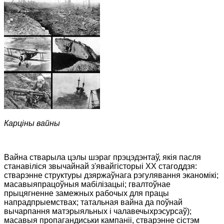
Карціны вайны
Вайна стварыла цэлы шэраг прэцэдэнтаў, якія пасля
станавіліся звычайнай з'явайгісторыі ХХ стагоддзя:
стварэнне структуры дзяржаўнага рэгулявання эканомiкi;
масавыяпрацоўныя мабiлiзацыi; гвалтоўнае
прыцягненне замежных рабочых для працы
напрадпрыемствах; татальная вайна да поўнай
вычарпання матэрыяльных і чалавечыхрэсурсаў);
масавыя пропагандиськи кампаніі, стварэнне сістэм