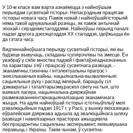
У 10-м класе вам варта азнаёміцца з найноўшым
перыядам сусветнай гісторыі- Непасрэдным працягам
гісторыі новага
часу. Паміж новай і найноўшайгісторыяй
няма такой адчувальнай розніцы, як паміж антычнай
эпохай і сярэднімістагоддзямі. Найноўшы перыяд пачалі
падзеі другога дзесяцігоддзя XX стагоддзя, ідоўжыцца ён
да гэтага часу.
Видтиннайноўшага перыяду сусветнай гісторыі, які вы
будзеце вывучаць, складаны ісупярэчлівы па змесце. Ён
увабраў у сябе мноства падзей і фактаў,неадназначных
па характары з'яў і працэсаў сусветнага развіцця, -
эканамічны,тэхнічны і інтэлектуальны прагрэс і
знясільваючыя вайны, нацыянальна-вызваленчыяі
сацыяльныя руху і распад імперый, барацьбу сіл
дэмакратыі і таталітарызму,раскол свету на тыя, што
ваявалі лагера, нацыянальна-дзяржаўнае
размежаваннеінтэрнацыяналізацыю эканамічнага
жыцця. На адлік найноўшай гісторыі істотныўплыў мелі
рэвалюцыйныя падзеі 1917 г. у Расіі, у выніку якіхазіяцка-
еўрапейская дзяржава адышла ад эвалюцыйнага шляху
развіцця і навелізарных прасторах ажыццявіла
беспрэцэдэнтны сацыяльны эксперымент, яківымушана
перажыць і Украіны. Такім чынам, ў сусветна-