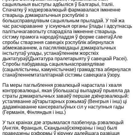
сацыяльныя выступы адбыліся ў Балгарыі, Італіі.
Спачатку ў ходзерэвалюцый фармавалася імкненне
стварыць дэмакратычныя рэспублікі з
большсправядлівым сацыяльным прыладай. У той жа
час расчараванне
у існуючыя органы ўлады і адсутнасць
палітычнагавопыту спарадзіла імкненне стварыць
сістэму прамога народаўладдзя ў форме саветаў.Але
спробы стварэння савецкіх рэспублік абярнулася
абмежаваннем, а пасляліквідацыі дэмакратычных
інстытутаў улады, устанаўленнем жорсткіх
дыктатураў(Дыктатура пралетарыяту ў савецкай Расеі).
Спробы пабудаваць сацыяльнасправядлівае
(сацыялістычны, камуністычнае) грамадства абярнулася
станаўленнемтаталітарнай сістэмы савецкага ўзору.
Па меры паглыблення рэвалюцый нарастала і хваля
контррэвалюцыі, якая ўбольшасці выпадкаў прывяла да
страты дэмакратычных заваёў першае дзёнрэвалюцый:
усталяванне аўтарытарных рэжымаў (Венгрыя і інш) ці
дадамінаванне кансерватыўных сіл у наступныя гады
(Германія, Фінляндыя і інш.)
У тых краінах дзе атрымалася пазбегнуць рэвалюцый
(Англія, Францыя, Скандынаўскіякраіны і інш) былі
праведзены рэформы ў кірунку далейшага развіцця