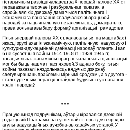
гістарычным развіццічалавецтва ў першай палове XX ст.
пераважала творчае і разбуральнае пачатак, а
спробывялікіх дзяржаў дамагчыся палітычнага і
эканамічнага панавання спалучаліся збарацьбой
народаў за нацыянальную незалежнасць, дэмакратыю,
права вольнагавыбару формаў арганізацыі грамадства.
Плыньпершай паловы XX ст. каласальныя па маштабах і
якасці зрухі ахапіліэканамічную, палітычную, навуковую і
культурна-адукацыйнай дзейнасці народаў планеты.І калі
б не сусветныя вайны 1914-1918 гг і 1939-1945 гг,
тосацыяльна-эканамічны прагрэс чалавечага цывілізацыі
мог бы быць нашмат паспяховей.З аднаго боку, гэтыя
войны паказалі няздольнасць вядучых дзяржаў
светувырашаць праблемы мірнымі сродкамі, а з другога -
сталі сур'ёзным перасцярогайдля будучыні суіснавання
краін і народаў.
* * *
Працуючынад падручнікам, аўтары кіраваліся дзеючай
рэдакцыяй Праграмы па сусветнайгісторыі для сярэдніх
агульнаадукацыйных вучэбна-выхаваўчых устаноў. У