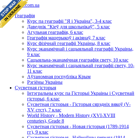
geomap.com.ua
Геаграфія
Курс па геаграфіі "Я і Украіна", 3-4 клас
Даведнік "Кіеў для школьнікаў", 5 клас
Агульная геаграфія, 6 клас
Геаграфія мацерыкоў і акіянаў, 7 клас
Курс фізічнай геаграфіі Украіны, 8 клас
Курс эканамічнай і сацыяльнай геаграфіі Украіны,
9 клас
Сацыяльна-эканамічная геаграфія свету, 10 клас
Курс эканамічнай і сацыяльнай геаграфіі свету, 10-
11 клас
Аўтаномная рэспубліка Крым
Рэгіёны Украіны
Сусветная гісторыя
Інтэгральны курс па Гісторыі Украіны і Сусветнай
гісторыі, 6 клас
Сусветная гісторыя - Гісторыя сярэдніх вякоў (V-
XV стст), 7 клас
World History - Modern History (XVI-XVIII
centuries), Grade 8
Сусветная гісторыя - Новая гісторыя (1789-1914
гг), 9 клас
Сусветная гісторыя - Найноўшы перыяд (1914-