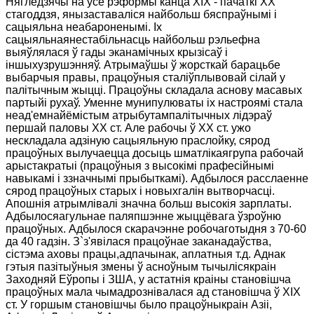
Нягледзячы на усе рэформы канца XIX - пачаткі ХХ
стагоддзя, янызаставаліся найбольш бяспраўнымі і
сацыяльна неабароненымі. Іх
сацыяльнаянестабільнасць найбольш рэльефна
выяўлялася ў гады эканамічных крызісаў і
іншыхузрушэнняў. Атрымаўшы ў жорсткай барацьбе
выбарчыя правы, працоўныя сталіўплывовай сілай у
палітычным жыцці. Працоўны складала аснову масавых
партыйі рухаў. Уменне мунипулюваты іх настроямі стала
неад'емнай
ёмістым атрыбутампалітычных лідэраў
першай паловы ХХ ст. Але рабочы ў ХХ ст. ужо
нескладала адзіную сацыяльную праслойку, сярод
працоўных вылучаецца досыць шматлікаягрупа рабочай
арыстакратыі (працоўныя з высокімі прафесійнымі
навыкамі і ззначнымі прыбыткамі). Адбылося расслаенне
сярод працоўных старых і новыхгалін вытворчасці.
Апошнія атрымлівалі значна больш высокія зарплаты.
Адбылосяагульнае паляпшэнне жыццёвага ўзроўню
працоўных. Адбылося скарачэнне робочаготыдня з 70-60
да 40 гадзін. З
`
з'явілася працоўнае заканадаўства,
сістэма аховы працы,адпачынак, аплатныя т.д. Аднак
гэтыя пазітыўныя змены ў асноўным тычылісякраін
Заходняй Еўропы і ЗША, у астатнія краіны становішча
працоўных мала чымадрознівалася ад становішча ў XIX
ст. У горшым становішчы было працоўныкраін Азіі,