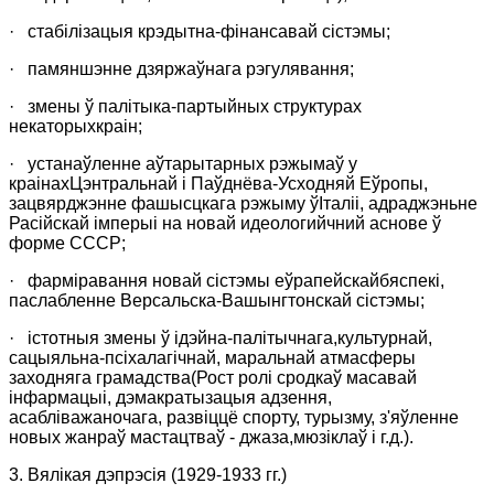
·
стабілізацыя крэдытна-фінансавай сістэмы;
·
памяншэнне дзяржаўнага рэгулявання;
·
змены ў палітыка-партыйных структурах
некаторыхкраін;
·
устанаўленне аўтарытарных рэжымаў у
краінахЦэнтральнай і Паўднёва-Усходняй Еўропы,
зацвярджэнне фашысцкага рэжыму ўІталіі, адраджэньне
Расійскай імперыі
на новай идеологийчний аснове
ў
форме СССР;
·
фарміравання новай сістэмы еўрапейскайбяспекі,
паслабленне Версальска-Вашынгтонскай сістэмы;
·
істотныя змены ў ідэйна-палітычнага,культурнай,
сацыяльна-псіхалагічнай, маральнай атмасферы
заходняга грамадства(Рост ролі сродкаў масавай
інфармацыі, дэмакратызацыя адзення,
асабліважаночага, развіццё спорту, турызму, з'яўленне
новых жанраў мастацтваў - джаза,мюзіклаў і г.д.).
3. Вялікая дэпрэсія (1929-1933 гг.)