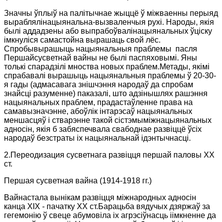
Значны ўплыў на палітычнае жыццё ў міжваенны перыяд
выраблялінацыянальна-вызваленчыя рухі. Народы, якія
былі аддадзены або выпрабоўвалінацыянальных ўціску
імкнуліся самастойна вырашаць свой лёс.
Спробывырашыць нацыянальныя праблемы
пасля
Першайсусветнай вайны не былі паспяховымі. Яны
толькі спарадзілі мноства новых праблем.Метады, якімі
спрабавалі вырашыць нацыянальныя праблемы ў 20-30-
я гады (адмасавага знішчэння народаў да спробам
знайсці разуменне) паказалі, што адзінышлях рашэння
нацыянальных праблем, прадастаўленне права на
самавызначэнне, абоўлік інтарэсаў нацыянальных
меншасцяў і стварэнне такой сістэмыміжнацыянальных
адносін, якія б забяспечвала свабоднае развіццё ўсіх
народаў безстраты іх нацыянальнай ідэнтычнасці.
2.Переодизация сусветнага развіцця першай паловы ХХ
ст.
Першая сусветная вайна (1914-1918 гг.)
Вайнастала вынікам развіцця міжнародных адносін
канца ХIХ - пачатку ХХ ст.Барацьба вядучых дзяржаў за
гегемонію ў свеце абумовіла іх агрэсіўнасць іімкненне да