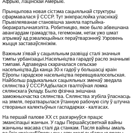
Афрыкі, Лацінскай Амерыкі.
Прынцыпова новая сістэма сацыяльнай структуры
сфармавалася ў СССР. Тут знікпраслойка уласнікаў.
Прывілеяванае становішча заняла партыйна-
бюракратычнаяэліта. Робитницво, якое было абвешчана
авангардам грамадства, гегемонам, нетак ужо шмат
атрымаў ад рэвалюцыйных пераўтварэнняў. Узровень
жыцця заставаўсянізкім.
Важным з'явай у сацыяльным развіцці сталі значныя
тэмпы урбанізацыі.Насельніцтва гарадоў расло значнымі
тэмпамі. Адпаведна скарачалася сельскае
насельніцтва.Да канца 30-х гадоў у большасці краін
Еўропы гарадское насельніцтва перевщувалосельская.
Найбольш радыкальных сацыяльных зменаў зведала
сялянства ў СССР.Адбылася гвалтоўная ломка
сялянскага ўкладу. Было фізічна знішчана
заможныхчастка сялянства. Сялянства згубіла ўласнасць
на зямля, ператварылася ўтанную рабочую сілу ў штучна
створаных калектыўных гаспадарках - калгасах.
На першай палове ХХ ст. разгарнуўся працэс
эмансіпацыі жанчын. У гады Першайсусветнай вайны
жанчыны масава сталі да станкам. Пасля вайны амаль