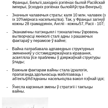
Францыі, Бельгіі,заходніх рэгіёнах былой Расійскай
імперыі, ўсходніх рэгіёнах былойАўстра-Венгрыі);
-
Значныя чалавечыя страты: каля 10 млн. чалавек (з
іх 10%мірнага насельніцтва). Так, у Францыі загінуў
кожны 28 грамадзянін, Англіі - кожны57, Расіі - 107;
-
Эканамічны патэнцыял і тэхналагічны ўзровень
вытворчасці якніколі сталі адны з рашаючых
фактараў у перамозе ў вайне;
-
Вайна патрабавала адпаведных структурных
змяненняў у сістэмедзяржаўнага кіравання,
асвятліла ўсе праблемы ў дзяржаўнай структуры
ўлады;
-
Важным фактарам вайны стала ідэалогія,
прапаганда,здольнасьць мабілізаваць і
аб'ектыў
Аб'яднаны насельніцтва вакол пэўнай ідэі;
-
Ўнесла карэнныя змены ў стратэгіі і тактыцы
вайны.