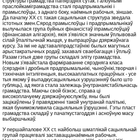
структуры грамадства папярэдніх сутак. Галоўнымі
праслойкаміграмадства сталі прадпрымальнікі і
прамыслоўцы, з аднаго боку, наёмныя рабочыя, зіншае.
Да пачатку ХХ ст. такая сацыяльная структура зведала
істотных змен.Сярод прамыслоўцы і прадпрымальнікаў
вылучылася група буйных фінансістаў іпрамыслоўцаў
(фінансавая алігархія), якія з'явіліся значным ўплывовай
сілай ўпалітычнай жыцця, у выпрацоўцы дзяржаўнага
курсу. За імі не адставаліпрадстаўнікі былых магутных
арыстакратычных родаў, захавалі сваебагацця і ўплыў.
Разам гэтыя дзве групы складалі эліту грамадства.
Новым з'явайстала фарміраванне сярэдняга класа
(сярэднія і дробныя прадпрымальнікі, чыноўнікі,творчая і
тэхнічная інтэлігенцыя, высокааплатных працоўных - усе
тыя якому ў выпадкусацыяльных узрушэнняў было што
губляць), ад якога стала залежаць ўнутранаястабільнасць
грамадства. Маючы свой бізнэс, справа ці
високоплачуему дзяржаўнуюслужбу, яны былі
зацікаўлены ў правядзенні такой унутранай палітыкі,
якая буниможливила сацыяльныя ўзрушэнні. Гэты пласт
грамадства складаў у пачаткустагоддзя і асноўную масу
выбаршчыкаў.
У першайпалове ХХ ст. найбольш шматлікай сацыяльнай
групай працягвалі заставаццанаёмныя рабочыя.