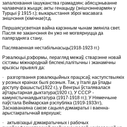
запалохвання іашуканства грамадзян; абясцэньванне
чалавечага жыцця; акты генацыду (знішчэннеармян у
Турцыі ў 1915 г.); выкарыстання зброі масавага
знішчэння (хімічнае)т.д.
Першаясусветная вайна карэнным чынам змяніла свет.
Пасля яе заканчэння ён ужо не могвярнуцца да
папярэдняга
стану
.
Пасляваенная нестабільнасьць(1918-1923 гг.)
Рэвалюцыі,рэформы, перагляд межаў, стварэнне новай
сістэмы міжнароднай бяспекі,палітычны і эканамічны
крызісы прывялі да:
·
разгортвання рэвалюцыйных працэсаў, наступствыякіх
у розных краінах былі розныя. Так, у Італіі да ўлады
доступу фашысты(1922 г.), у Венгрыі ўсталявалася
аўтарытарная дыктатура
(1920 г.)
, У СССР -
камуністычнаядыктатура
(1917-1918 гг.)
; У Нямеччыне
паўстала Веймарская рэспубліка
(1919-1933гг)
,
Заснаванаяна саюзе сацыял-дэмакратыі і ваенна-
арыстакратычнай вярхушкі;
·
актывізацыі дэмакратычных і рабочых