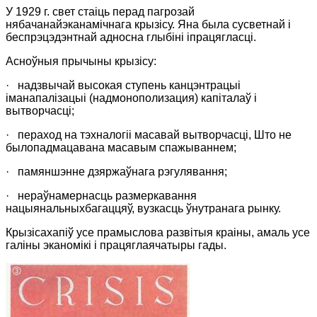
У 1929 г. свет стаіць перад пагрозай
нябачанайэканамічнага крызісу. Яна была сусветнай і
беспрэцэдэнтнай адносна глыбіні іпрацягласці.
Асноўныя прычыны крызісу:
·
надзвычай высокая ступень канцэнтрацыі
іманапалізацыі (надмонополизация) капіталаў і
вытворчасці;
·
пераход на тэхналогіі масавай вытворчасці
, Што не
былопадмацавана масавым спажываннем
;
·
памяншэнне дзяржаўнага рэгулявання;
·
нераўнамернасць размеркавання
нацыянальныхбагаццяў, вузкасць ўнутранага рынку.
Крызісахапіў усе прамыслова развітыя краіны, амаль усе
галіны эканомікі і працяглаячатыры гады.