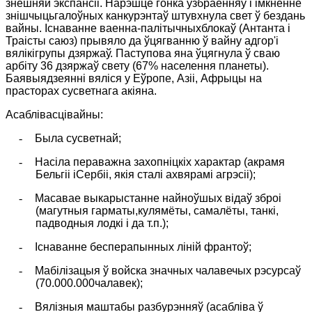
знешняй экспансіі. Нарэшце гонка ўзбраенняў і імкненне
знішчыцьгалоўных канкурэнтаў штувхнула свет ў бездань
вайны. Існаванне ваенна-палітычныхблокаў (Антанта і
Траісты саюз) прывяло да ўцягванню ў вайну адгор'і
вялікігрупы дзяржаў. Паступова яна ўцягнула ў сваю
арбіту 36 дзяржаў свету (67%
н
аселення планеты).
Баявыядзеянні вяліся у Еўропе, Азіі, Афрыцы на
прасторах сусветнага акіяна.
Асаблівасцівайны:
-
Была сусветнай;
-
Насіла пераважна захопніцкіх характар (акрамя
Бельгіі іСербіі, якія сталі ахвярамі агрэсіі);
-
Масавае выкарыстанне найноўшых відаў зброі
(магутныя гарматы,кулямёты, самалёты, танкі,
падводныя лодкі і да т.п.);
-
Існаванне бесперапынных ліній франтоў;
-
Мабілізацыя ў войска значных чалавечых рэсурсаў
(70.000.000чалавек);
-
Вялізныя маштабы разбурэнняў (асабліва ў