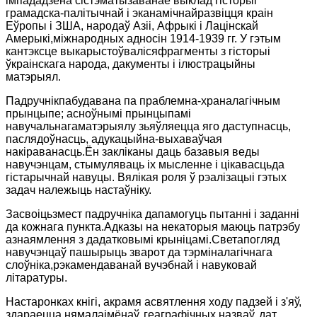
імпададзена сістэматызаванае выклад гісторыі
грамадска-палітычнай і эканамічнайразвіцця краін
Еўропы і ЗША, народаў Азіі, Афрыкі і Лацінскай
Амерыкі,міжнародных адносін 1914-1939 гг. У гэтым
кантэксце выкарыстоўвалісяфрагменты з гісторыі
ўкраінскага народа, дакументы і ілюстрацыйны
матэрыял.
Падручнікпабудавана па праблемна-храналагічным
прынцыпе; асноўнымі прынцыпамі
навучальнагаматэрыялу зьяўляецца яго даступнасць,
паслядоўнасць, адукацыйна-выхаваўчая
накіраванасць.Ён закліканы даць базавыя веды
навучэнцам, стымуляваць іх мысленне і цікавасцьда
гістарычнай навуцы. Вялікая роля ў рэалізацыі гэтых
задач належыць настаўніку.
Засвоіцьзмест падручніка дапамогуць пытанні і заданні
да кожнага пункта.Адказы на некаторыя маюць патрэбу
азнаямлення з дадатковымі крыніцамі.Светапогляд
навучэнцаў пашырыць зварот да тэрміналагічнага
слоўніка,рэкамендаванай вучэбнай і навуковай
літаратуры.
Настаронках кнігі, акрамя асвятлення ходу падзей і з'яў,
здараецца нямалаімёнаў, геаграфічных назваў, дат.