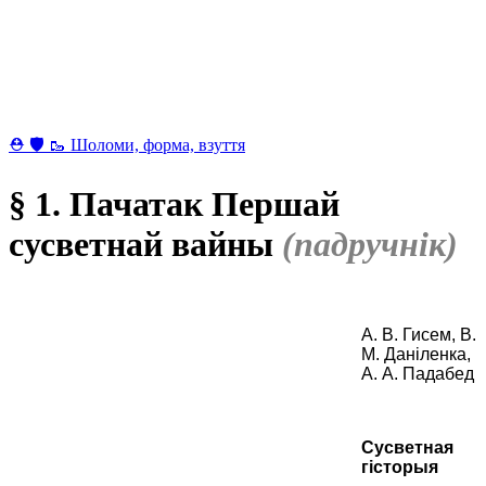
⛑ 🛡 🥾 Шоломи, форма, взуття
§ 1. Пачатак Першай
сусветнай вайны
(падручнік)
А. В. Гисем, В.
М. Даніленка,
А. А. Падабед
Сусветная
гісторыя