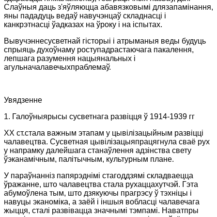
Слаўныя даць з'яўляюцца абавязковымі длязапамінання,
яны пададуць ведаў навучэнцаў складнасці і
канкрэтнасці ўадказах на ўроку і на іспытах.
Вывучэннесусветнай гісторыі і атрыманыя веды будуць
спрыяць духоўнаму роступадрастаючага пакалення,
лепшага разумення нацыянальных і
агульначалавечыхпраблемаў.
Увядзенне
1. Галоўныярысы сусветнага развіцця ў 1914-1939 гг
ХХ ст.стала важным этапам у цывілізацыйным развіцці
чалавецтва. Сусветная цывілізацыяпрацягнула сваё рух
у напрамку далейшага станаўлення адзінства свету
ўэканамічным, палітычным, культурным плане.
У параўнанніз папярэднімі стагоддзямі складваецца
ўражанне, што чалавецтва стала рухаццахутчэй. Гэта
абумоўлена тым, што дзякуючы прагрэсу ў тэхніцы і
навуцы эканоміка, а заёй і іншыя вобласці чалавечага
жыцця, сталі развівацца значнымі тэмпамі. Наватпры