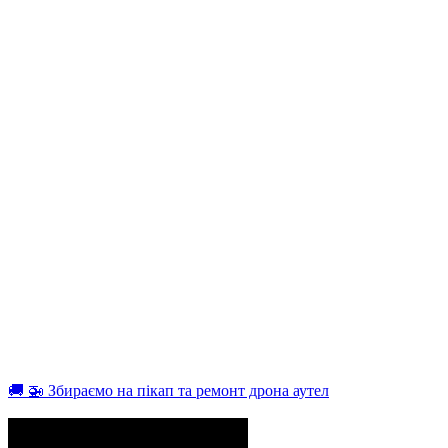
🚚 🚁 Збираємо на пікап та ремонт дрона аутел