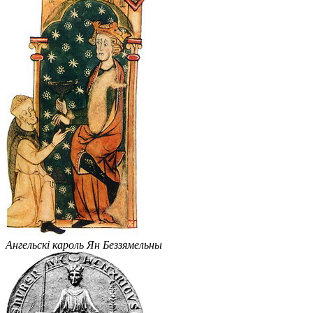
Ангельскі кароль Ян Беззямельны