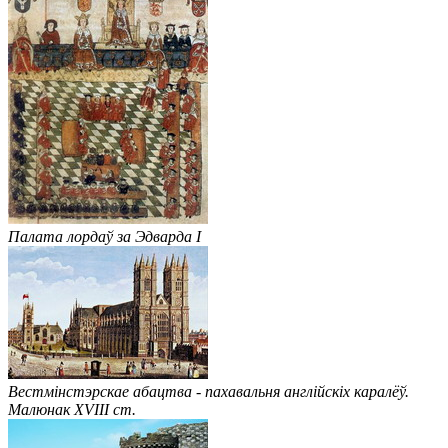
Палата лордаў за Эдварда I
Вестмінстэрскае абацтва - пахавальня англійскіх каралёў.
Малюнак XVIII ст.