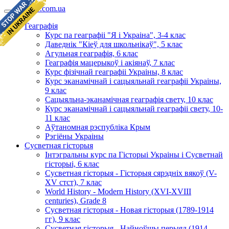
geomap.com.ua
Геаграфія
Курс па геаграфіі "Я і Украіна", 3-4 клас
Даведнік "Кіеў для школьнікаў", 5 клас
Агульная геаграфія, 6 клас
Геаграфія мацерыкоў і акіянаў, 7 клас
Курс фізічнай геаграфіі Украіны, 8 клас
Курс эканамічнай і сацыяльнай геаграфіі Украіны,
9 клас
Сацыяльна-эканамічная геаграфія свету, 10 клас
Курс эканамічнай і сацыяльнай геаграфіі свету, 10-
11 клас
Аўтаномная рэспубліка Крым
Рэгіёны Украіны
Сусветная гісторыя
Інтэгральны курс па Гісторыі Украіны і Сусветнай
гісторыі, 6 клас
Сусветная гісторыя - Гісторыя сярэдніх вякоў (V-
XV стст), 7 клас
World History - Modern History (XVI-XVIII
centuries), Grade 8
Сусветная гісторыя - Новая гісторыя (1789-1914
гг), 9 клас
Сусветная гісторыя - Найноўшы перыяд (1914-