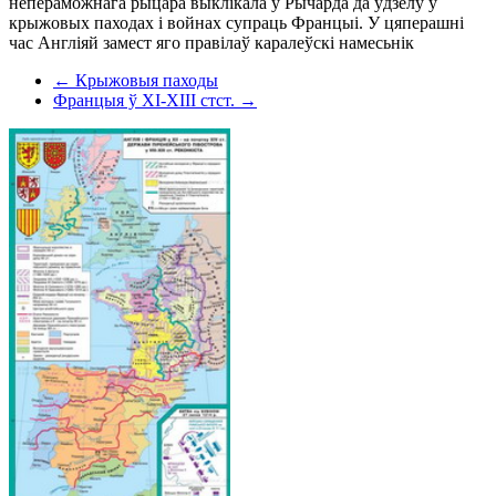
непераможнага рыцара выклікала ў Рычарда да ўдзелу ў
крыжовых паходах і войнах супраць Францыі. У цяперашні
час Англіяй замест яго правілаў каралеўскі намесьнік
← Крыжовыя паходы
Францыя ў ХІ-ХІІІ стст. →