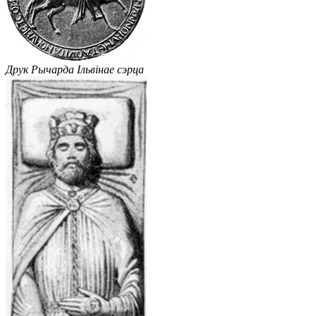
Друк Рычарда Ільвінае сэрца