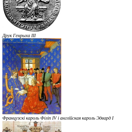
Друк Генрыха III
Французскі кароль Філіп IV і англійская кароль Эдвард I