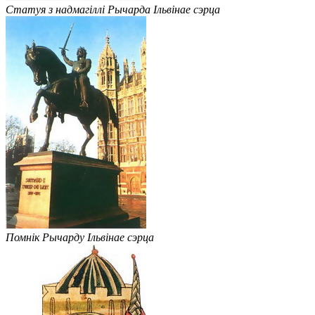
Статуя з надмагіллі Рычарда Ільвінае сэрца
Помнік Рычарду Ільвінае сэрца