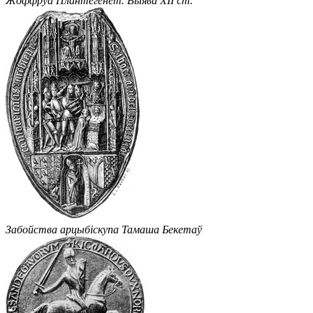
Жоффруа Плантегенет. Выява XII ст.
Забойства арцыбіскупа Тамаша Бекетаў