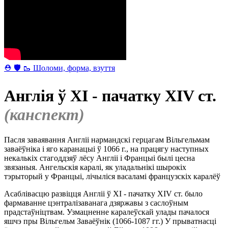
⛑ 🛡 🥾 Шоломи, форма, взуття
Англія ў XI - пачатку XIV ст.
(канспект)
Пасля заваявання Англіі нармандскі герцагам Вільгельмам
заваёўніка і яго каранацыі ў 1066 г., на працягу наступных
некалькіх стагоддзяў лёсу Англіі і Францыі былі цесна
звязаныя. Ангельскія каралі, як уладальнікі шырокіх
тэрыторый у Францыі, лічыліся васаламі французскіх каралёў
Асаблівасцю развіцця Англіі ў XI - пачатку XIV ст. было
фармаванне цэнтралізаванага дзяржавы з саслоўным
прадстаўніцтвам. Узмацненне каралеўскай улады пачалося
яшчэ пры Вільгельм Заваёўнік (1066-1087 гг.) У прыватнасці