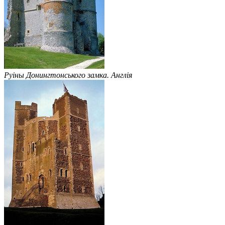
Руіны Донингтонського замка. Англія