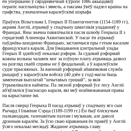
ён упершыню ў сярэднявечнай Еўропе 1086 ажыццявіў
перапіс насельніцтва і зямель, а таксама ўвёў падзел краіны на
графства, узначаленыя каралеўскімі шэрыфа
Праўнук Вільгельма I, Генрых II Плантагенетов (1154-1189 гг),
акрамя Англіі, атрымаў у спадчыну шматлікія уладанняў у
Францыі. Яны значна павялічыліся пасля шлюбу Генрыха II з
герцагіняй Алиенора Аквитанской. У пасаг ён атрымаў
паўднёва-заходнюю Францыю, застаючыся пры гэтым васалам
французскага караля. Для ўмацавання цэнтральнай улады
Генрых II здзейсніў некалькі рэформ. За судовай рэформай
кожны вольны чалавек мог за пэўную плату атрымаць дазвол
на разгляд сваёй справы не ў феадальнай, а ў каралеўскім
судзе прысяжных. За ваеннай рэформай абавязковая служба
рыцараў у каралеўскім войску (40 дзён у год) магла быць
замененая выплатай "шчытавых грошай", за якія
ўтрымліваліся найміты. Па лясной рэформай ўсе лесу Англіі
аб'яўляліся ўласнасцю караля, які меў неабмежаваныя правы
на карыстанне імі.
Пасля смерці Генрыха II пасад атрымаў у спадчыну яго сын
Рычард І Ільвінае Сэрца (1189-1199 гг.) Ён быў бліскучым
палкаводцам, таленавітым паэтам і музыкам, але даволі
дрэнным каралём. За ўсю сваю кіраваньня ён правёў у Англіі
ўсяго некалькі месяцаў. Жаданне атрымаць славу