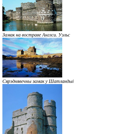
Замак на востраве Англси. Уэльс
Сярэднявечны замак у Шатландыі