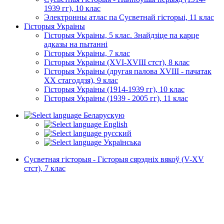
1939 гг), 10 клас
Электронны атлас па Сусветнай гісторыі, 11 клас
Гісторыя Украіны
Гісторыя Украіны, 5 клас. Знайдзіце па карце
адказы на пытанні
Гісторыя Украіны, 7 клас
Гісторыя Украіны (XVI-XVIII стст), 8 клас
Гісторыя Украіны (другая палова XVIII - пачатак
XX стагоддзя), 9 клас
Гісторыя Украіны (1914-1939 гг), 10 клас
Гісторыя Украіны (1939 - 2005 гг), 11 клас
Беларускую
English
русский
Українська
Сусветная гісторыя - Гісторыя сярэдніх вякоў (V-XV
стст), 7 клас