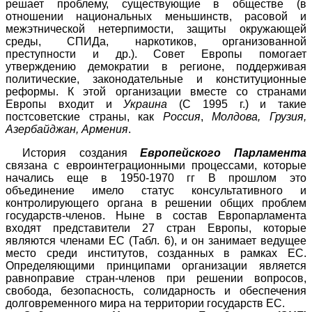
решает проблему, существующие в обществе (в
отношении национальных меньшинств, расовой и
межэтнической нетерпимости, защиты окружающей
среды,
СПИДа
, наркотиков, организованной
преступности и др.). Совет Европы помогает
утверждению демократии в регионе, поддерживая
политические, законодательные и конституционные
реформы. К этой организации вместе со странами
Европы входит и
Украина
(С 1995 г.) и такие
постсоветские страны, как
Россия
,
Молдова, Грузия,
Азербайджан, Армения
.
История создания
Европейского Парламента
связана с
евроинтеграционными
процессами, которые
начались еще в 1950-1970 гг В прошлом это
объединение имело статус консультативного и
контролирующего органа в решении общих проблем
государств-членов. Ныне в состав Европарламента
входят представители 27 стран Европы, которые
являются членами ЕС (Табл. 6), и он занимает ведущее
место среди институтов, созданных в рамках ЕС.
Определяющими принципами организации является
равноправие стран-членов при решении вопросов,
свобода, безопасность, солидарность и обеспечения
долговременного мира на территории государств ЕС.