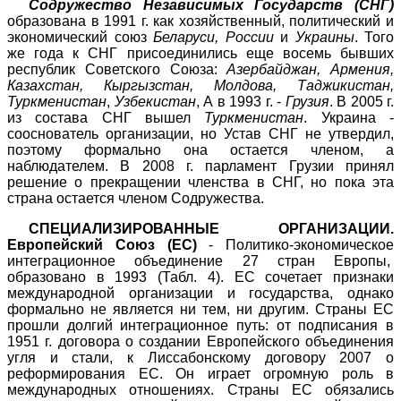
Содружество Независимых Государств (СНГ)
образована в 1991 г. как хозяйственный, политический и
экономический союз
Беларуси, России
и
Украины
. Того
же года к СНГ присоединились еще восемь бывших
республик Советского Союза:
Азербайджан, Армения,
Казахстан, Кыргызстан, Молдова, Таджикистан,
Туркменистан
,
Узбекистан
, А в 1993 г. -
Грузия
. В 2005 г.
из состава СНГ вышел
Туркменистан
. Украина -
сооснователь
организации, но Устав СНГ не утвердил,
поэтому формально она остается членом, а
наблюдателем. В 2008 г. парламент Грузии принял
решение о прекращении членства в СНГ, но пока эта
страна остается членом Содружества.
СПЕЦИАЛИЗИРОВАННЫЕ ОРГАНИЗАЦИИ.
Европейский Союз
(ЕС)
- Политико-экономическое
интеграционное объединение 27 стран Европы,
образовано в 1993 (Табл.
4
). ЕС сочетает признаки
международной организации и государства, однако
формально не является ни тем, ни другим. Страны ЕС
прошли долгий интеграционное путь: от подписания в
1951 г. договора о создании Европейского объединения
угля и стали, к Лиссабонскому договору 2007 о
реформирования ЕС. Он играет огромную роль в
международных отношениях. Страны ЕС обязались