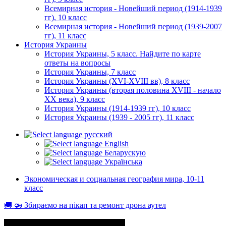
Всемирная история - Новейший период (1914-1939
гг), 10 класс
Всемирная история - Новейший период (1939-2007
гг), 11 класс
История Украины
История Украины, 5 класс. Найдите по карте
ответы на вопросы
История Украины, 7 класс
История Украины (XVI-XVIII вв), 8 класс
История Украины (вторая половина XVIII - начало
XX века), 9 класс
История Украины (1914-1939 гг), 10 класс
История Украины (1939 - 2005 гг), 11 класс
русский
English
Беларускую
Українська
Экономическая и социальная география мира, 10-11
класс
🚚 🚁 Збираємо на пікап та ремонт дрона аутел