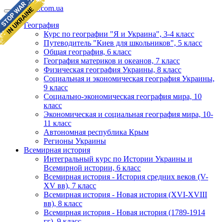
geomap.com.ua
География
Курс по географии "Я и Украина", 3-4 класс
Путеводитель "Киев для школьников", 5 класс
Общая география, 6 класс
География материков и океанов, 7 класс
Физическая география Украины, 8 класс
Социальная и экономическая география Украины,
9 класс
Социально-экономическая география мира, 10
класс
Экономическая и социальная география мира, 10-
11 класс
Автономная республика Крым
Регионы Украины
Всемирная история
Интегральный курс по Истории Украины и
Всемирной истории, 6 класс
Всемирная история - История средних веков (V-
XV вв), 7 класс
Всемирная история - Новая история (XVI-XVIII
вв), 8 класс
Всемирная история - Новая история (1789-1914
гг), 9 класс