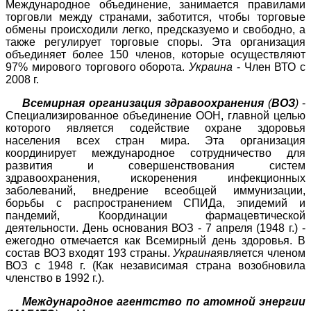
Международное объединение, занимается правилами
торговли между странами, заботится, чтобы торговые
обмены происходили легко,
предсказуемо
и свободно, а
также регулирует торговые споры. Эта организация
объединяет более 150 членов, которые осуществляют
97% мирового торгового оборота.
Украина
- Член ВТО с
2008 г.
Всемирная организация здравоохранения
(
ВОЗ
)
-
Специализированное объединение ООН, главной целью
которого является содействие охране здоровья
населения всех стран мира. Эта организация
координирует международное сотрудничество для
развития и совершенствования систем
здравоохранения, искоренения инфекционных
заболеваний, внедрение всеобщей иммунизации,
борьбы с распространением
СПИДа
, эпидемий и
пандемий
, Координации фармацевтической
деятельности. День основания ВОЗ - 7 апреля (1948 г.) -
ежегодно отмечается как Всемирный день здоровья. В
состав ВОЗ входят 193 страны.
Украина
является членом
ВОЗ с 1948 г. (Как независимая страна возобновила
членство в 1992 г.).
Международное агентство по атомной энергии