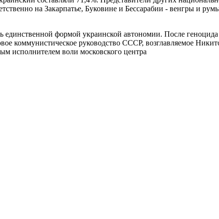
ветственно на Закарпатье, Буковине и Бессарабии - венгры и ру
 единственной формой украинской автономии. После геноцида и 
овое коммунистическое руководство СССР, возглавляемое Ники
шным исполнителем воли московского центра