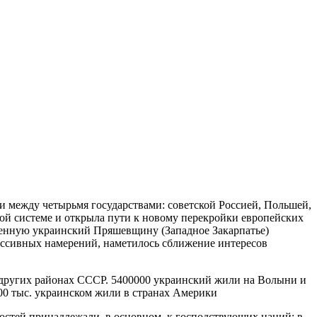
и между четырьмя государствами: советской Россией, Польшей,
кой системе и открыла пути к новому перекройки европейских
еленную украинский Пряшевщину (Западное Закарпатье)
рессивных намерений, наметилось сближение интересов
в других районах СССР. 5400000 украинский жили на Волыни и
700 тыс. украинском жили в странах Америки
остей принадлежали, в основном, к господствующих наций: в