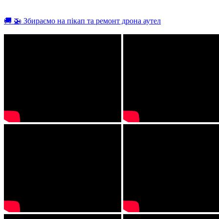
🚚 🚁 Збираємо на пікап та ремонт дрона аутел