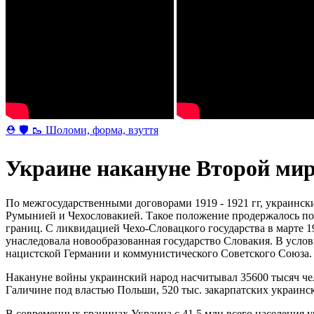
⛑ 🛡 🥾 Шоломи, форма, взуття
Украине накануне Второй ми
По межгосударственными договорами 1919 - 1921 гг, украинск
Румынией и Чехословакией. Такое положение продержалось поч
границ. С ликвидацией Чехо-Словацкого государства в марте 
унаследовала новообразованная государство Словакия. В услов
нацистской Германии и коммунистического Советского Союза.
Накануне войны украинский народ насчитывал 35600 тысяч чел
Галичине под властью Польши, 520 тыс. закарпатских украинс
В современных границах Украина с 41,5 млн всего населения 