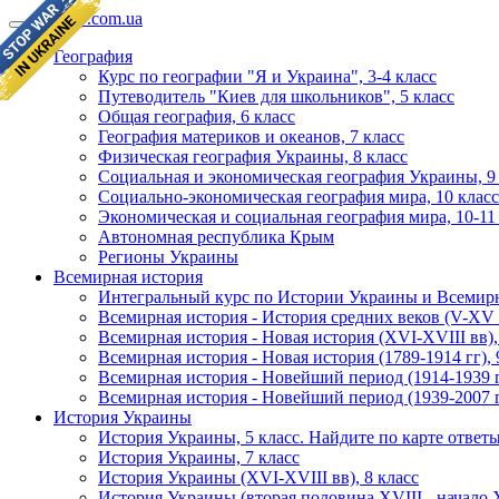
geomap.com.ua
География
Курс по географии "Я и Украина", 3-4 класс
Путеводитель "Киев для школьников", 5 класс
Общая география, 6 класс
География материков и океанов, 7 класс
Физическая география Украины, 8 класс
Социальная и экономическая география Украины, 9
Социально-экономическая география мира, 10 класс
Экономическая и социальная география мира, 10-11
Автономная республика Крым
Регионы Украины
Всемирная история
Интегральный курс по Истории Украины и Всемирн
Всемирная история - История средних веков (V-XV в
Всемирная история - Новая история (XVI-XVIII вв),
Всемирная история - Новая история (1789-1914 гг), 
Всемирная история - Новейший период (1914-1939 гг
Всемирная история - Новейший период (1939-2007 гг
История Украины
История Украины, 5 класс. Найдите по карте ответ
История Украины, 7 класс
История Украины (XVI-XVIII вв), 8 класс
История Украины (вторая половина XVIII - начало X