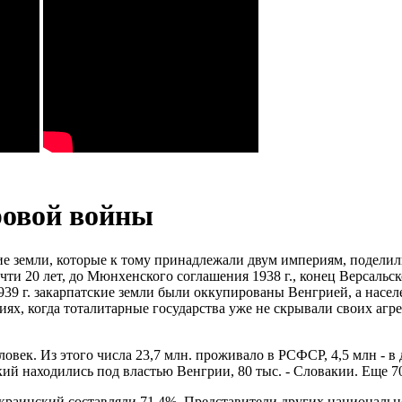
ровой войны
ие земли, которые к тому принадлежали двум империям, поделил
ти 20 лет, до Мюнхенского соглашения 1938 г., конец Версальс
1939 г. закарпатские земли были оккупированы Венгрией, а нас
иях, когда тоталитарные государства уже не скрывали своих аг
овек. Из этого числа 23,7 млн. проживало в РСФСР, 4,5 млн - 
кий находились под властью Венгрии, 80 тыс. - Словакии. Еще 
украинский составляли 71,4%. Представители других национальн