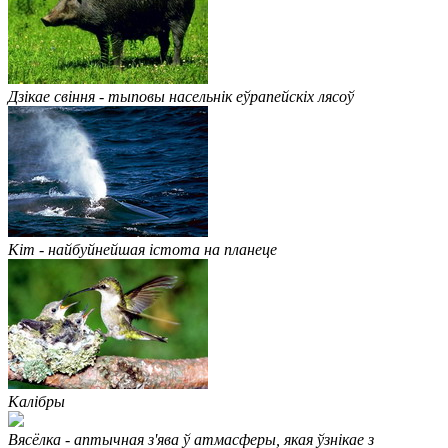
Дзікае свіння - тыповы насельнік еўрапейскіх лясоў
Кіт - найбуйнейшая істота на планеце
Калібры
Вясёлка - аптычная з'ява ў атмасферы, якая ўзнікае з