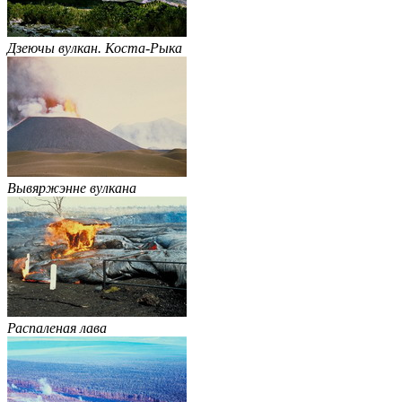
Дзеючы вулкан. Коста-Рыка
Вывяржэнне вулкана
Распаленая лава