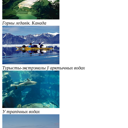
Горны ледавік. Канада
Турысты-экстрэмалы ў арктычных водах
У трапічных водах