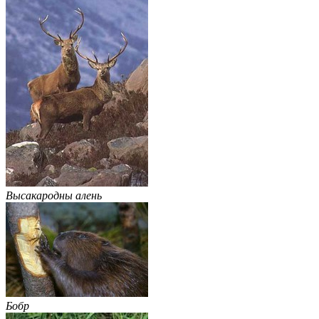
Высакародны алень
Бобр