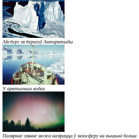
Айсберг ля берагоў Антарктыды
У арктычных водах
Палярнае ззянне можа назірацца ў экзосферу на вышыні больш