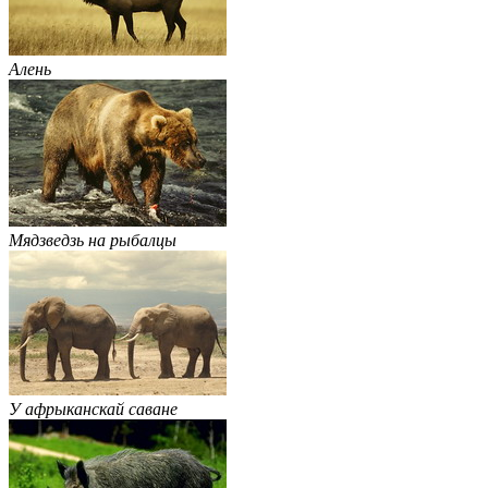
Алень
Мядзведзь на рыбалцы
У афрыканскай саване