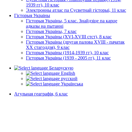
1939 гг), 10 клас
Электронны атлас па Сусветнай гісторыі, 11 клас
Гісторыя Украіны
Гісторыя Украіны, 5 клас. Знайдзіце па карце
адказы на пытанні
Гісторыя Украіны, 7 клас
Гісторыя Украіны (XVI-XVIII стст), 8 клас
Гісторыя Украіны (другая палова XVIII - пачатак
XX стагоддзя), 9 клас
Гісторыя Украіны (1914-1939 гг), 10 клас
Гісторыя Украіны (1939 - 2005 гг), 11 клас
Беларускую
English
русский
Українська
Агульная геаграфія, 6 клас