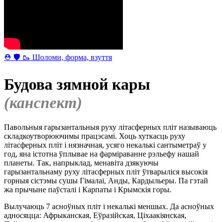
⛑ 🛡 🥾 Шоломи, форма, взуття
Будова зямной кары
(канспект)
Павольныя гарызантальныя руху літасферных пліт называюць
складкоутворюючимы працэсамі. Хоць хуткасць руху
літасферных пліт і нязначная, усяго некалькі сантыметраў у
год, яна істотна ўплывае на фарміраванне рэльефу нашай
планеты. Так, напрыклад, менавіта дзякуючы
гарызантальнаму руху літасферных пліт ўтварыліся высокія
горныя сістэмы сушы Гімалаі, Анды, Кардыльеры. Па гэтай
жа прычыне паўсталі і Карпаты і Крымскія горы.
Вылучаюць 7 асноўных пліт і некалькі меншых. Да асноўных
адносяцца: Афрыканская, Еўразійская, Ціхаакіянская,