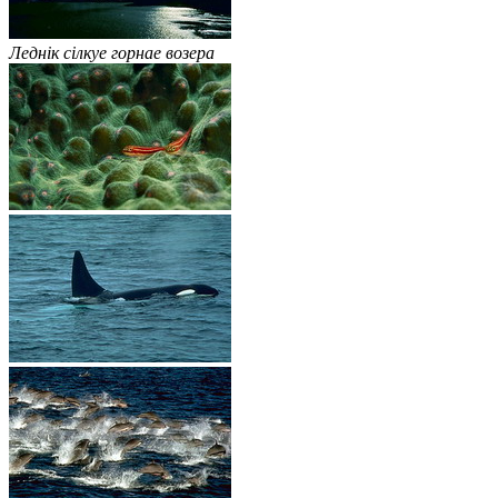
Леднік сілкуе горнае возера