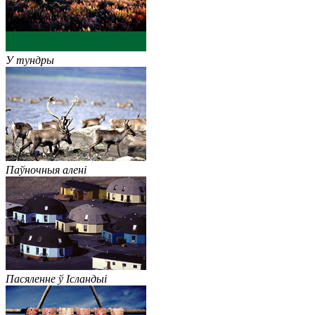
У тундры
Паўночныя алені
Пасяленне ў Ісландыі