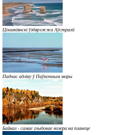
Ціхаакіянскі ўзбярэжжа Аўстраліі
Падчас адліву ў Паўночным моры
Байкал - самае глыбокае возера на планеце