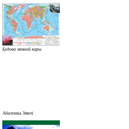
Будова зямной кары
Абалонка Зямлі