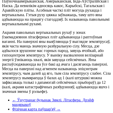
Паўночнаамерыканская, Амерыканская, Інда-Аўстралійская і
Наска. Да невялікім адносяць какос, Карыбскі, Тагальская і
Аравійскую пліты. Асобныя часткі пліт могуць рухацца і
вертыкальна. Гэтыя руху цяжка заўважыць, таму што яны
адбываюцца на працягу стагоддзяў. Іх называюць павольнымі
вертыкальнымі рухамі.
Акрамя павольных вертыкальных рухаў у зонах
ўзаемадзеяння літасферных пліт адбываюцца і раптоўныя
ваганні. На паверхні яны выяўляюцца ў выглядзе землятрусаў,
якія часта маюць значную разбуральную сілу. Месца, дзе
адбылося зрушэнне мас горных парод, завуць ячэйкай, або
гипоцентром землятрусу. У выніку вызвалення велізарнай
энергіі ўзнікаюць хвалі, якія завуцца сейсмічных. Яны
распаўсюджваюцца ва ўсе бакі ад ачага і дасягаюць паверхні.
Месца на паверхні над агменем называюць эпіцэнтрам
землятрусу, чым далей ад яго, тым сіла землятрусу слабее. Сіла
землятрусу вымяраецца ў балах ад 1 (калі штуршкі можна
зафіксаваць толькі з дапамогай сейсмічных прыбораў) да 12
(калі, акрамя катастрафічных разбурэнняў, адбываюцца яшчэ і
значныя змены ў рэльефе).
← Ўнутранае будынак Зямлі. Літасфера. Дрэйф
мацярыкоў
Фізічная карта паўшар'яў →