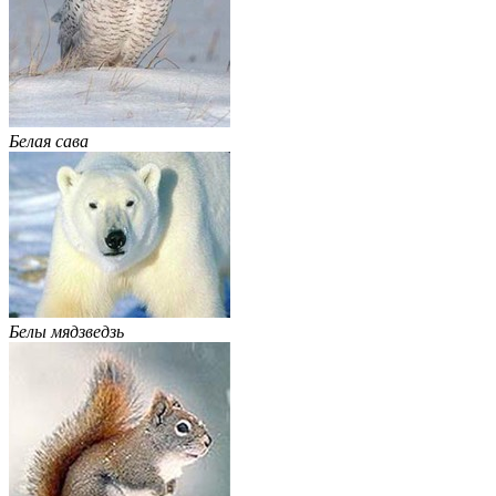
Белая сава
Белы мядзведзь