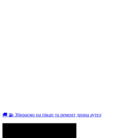
🚚 🚁 Збираємо на пікап та ремонт дрона аутел