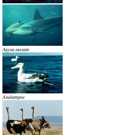
Акула-молат
Альбатрос