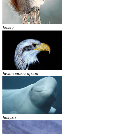
Бялку
Белагаловы арлан
Бялуха