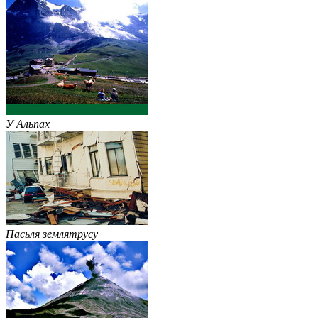
У Альпах
Пасьля землятрусу