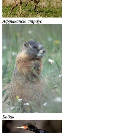
Афрыканскі страўс
Бабак