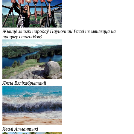
Жыццё многіх народаў Паўночнай Расеі не мяняецца на
працягу стагоддзяў
Лясы Вялікабрытаніі
Хвалі Атлантыкі