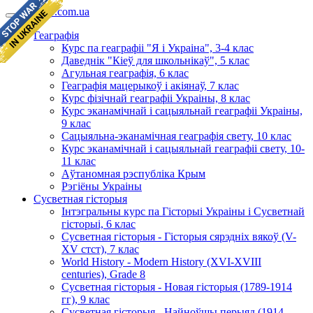
geomap.com.ua
Геаграфія
Курс па геаграфіі "Я і Украіна", 3-4 клас
Даведнік "Кіеў для школьнікаў", 5 клас
Агульная геаграфія, 6 клас
Геаграфія мацерыкоў і акіянаў, 7 клас
Курс фізічнай геаграфіі Украіны, 8 клас
Курс эканамічнай і сацыяльнай геаграфіі Украіны,
9 клас
Сацыяльна-эканамічная геаграфія свету, 10 клас
Курс эканамічнай і сацыяльнай геаграфіі свету, 10-
11 клас
Аўтаномная рэспубліка Крым
Рэгіёны Украіны
Сусветная гісторыя
Інтэгральны курс па Гісторыі Украіны і Сусветнай
гісторыі, 6 клас
Сусветная гісторыя - Гісторыя сярэдніх вякоў (V-
XV стст), 7 клас
World History - Modern History (XVI-XVIII
centuries), Grade 8
Сусветная гісторыя - Новая гісторыя (1789-1914
гг), 9 клас
Сусветная гісторыя - Найноўшы перыяд (1914-