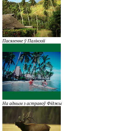
Пасяленне ў Палінэзіі
На адным з астравоў Фіджы