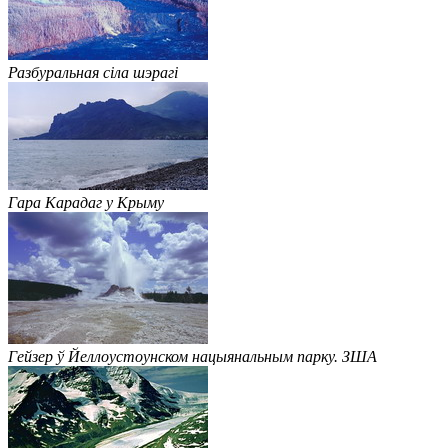
Разбуральная сіла шэрагі
Гара Карадаг у Крыму
Гейзер ў Йеллоустоунском нацыянальным парку. ЗША