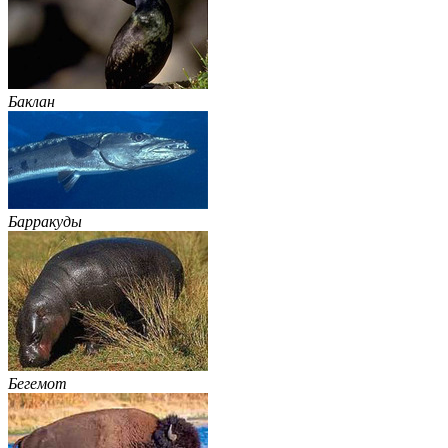
Баклан
Барракуды
Бегемот