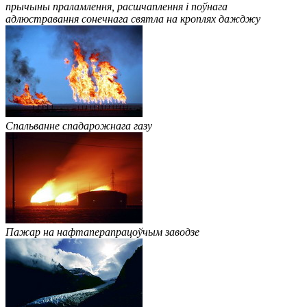
прычыны праламлення, расшчаплення і поўнага
адлюстравання сонечнага святла на кроплях дажджу
Спальванне спадарожнага газу
Пажар на нафтаперапрацоўчым заводзе