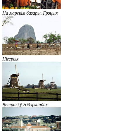
На марскім базары. Грэцыя
Нігерыя
Ветракі ў Нідэрландах