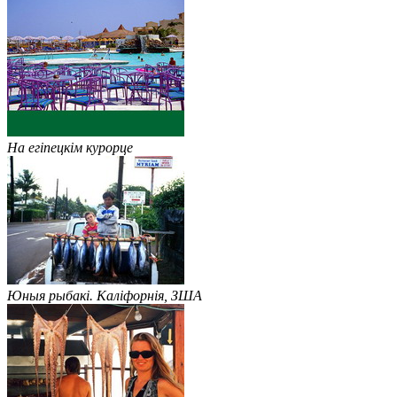
На егіпецкім курорце
Юныя рыбакі. Каліфорнія, ЗША