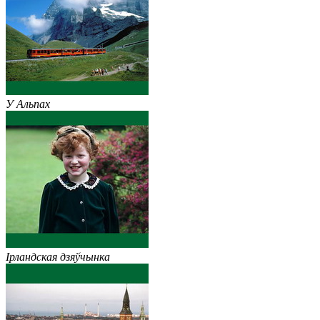
У Альпах
Ірландская дзяўчынка