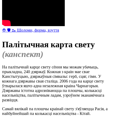
⛑ 🛡 🥾 Шоломи, форма, взуття
Палітычная карта свету
(канспект)
На палітычнай карце свету сёння мы можам убачыць,
прыкладна, 240 дзяржаў. Кожная з краін мае свае
Канстытуцыю, дзяржаўныя сімвалы: герб, сцяг, гімн. У
кожнага дзяржавы свая сталіца. 2006 года на карце свету
ўтварылася яшчэ адна незалежная краіна Чарнагорыя.
Дзяржавы істотна адрозніваюцца па плошчы, колькасці
насельніцтва, палітычным ладам, узроўнем эканамічнага
развіцця.
Самай вялікай па плошчы краінай свету з'яўляецца Расія, а
найбуйнейшай па колькасці насельніцтва - Кітай.