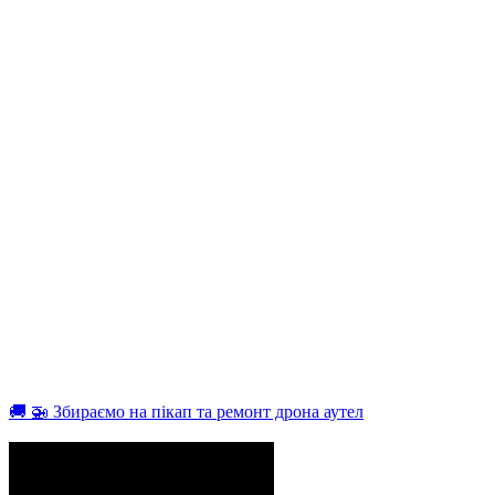
🚚 🚁 Збираємо на пікап та ремонт дрона аутел