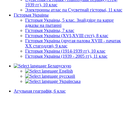
1939 гг), 10 клас
Электронны атлас па Сусветнай гісторыі, 11 клас
Гісторыя Украіны
Гісторыя Украіны, 5 клас. Знайдзіце па карце
адказы на пытанні
Гісторыя Украіны, 7 клас
Гісторыя Украіны (XVI-XVIII стст), 8 клас
Гісторыя Украіны (другая палова XVIII - пачатак
XX стагоддзя), 9 клас
Гісторыя Украіны (1914-1939 гг), 10 клас
Гісторыя Украіны (1939 - 2005 гг), 11 клас
Беларускую
English
русский
Українська
Агульная геаграфія, 6 клас