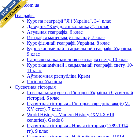
geomap.com.ua
Геаграфія
Курс па геаграфіі "Я і Украіна", 3-4 клас
Даведнік "Кіеў для школьнікаў", 5 клас
Агульная геаграфія, 6 клас
Геаграфія мацерыкоў і акіянаў, 7 клас
Курс фізічнай геаграфіі Украіны, 8 клас
Курс эканамічнай і сацыяльнай геаграфіі Украіны,
9 клас
Сацыяльна-эканамічная геаграфія свету, 10 клас
Курс эканамічнай і сацыяльнай геаграфіі свету, 10-
11 клас
Аўтаномная рэспубліка Крым
Рэгіёны Украіны
Сусветная гісторыя
Інтэгральны курс па Гісторыі Украіны і Сусветнай
гісторыі, 6 клас
Сусветная гісторыя - Гісторыя сярэдніх вякоў (V-
XV стст), 7 клас
World History - Modern History (XVI-XVIII
centuries), Grade 8
Сусветная гісторыя - Новая гісторыя (1789-1914
гг), 9 клас
Сусветная гісторыя - Найноўшы перыяд (1914-