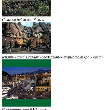
Сельскія пейзажы Бельгіі
Іспанія - адна з самых наведвальных турыстамі краін свету
Курортная зона ў Нікарагуа