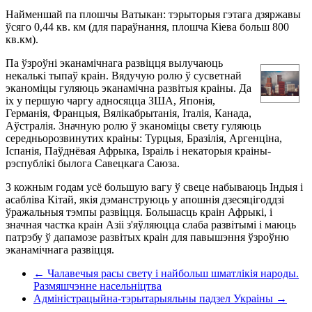
Найменшай па плошчы Ватыкан: тэрыторыя гэтага дзяржавы
ўсяго 0,44 кв. км (для параўнання, плошча Кіева больш 800
кв.км).
Па ўзроўні эканамічнага развіцця вылучаюць
некалькі тыпаў краін. Вядучую ролю ў сусветнай
эканоміцы гуляюць эканамічна развітыя краіны. Да
іх у першую чаргу адносяцца ЗША, Японія,
Германія, Францыя, Вялікабрытанія, Італія, Канада,
Аўстралія. Значную ролю ў эканоміцы свету гуляюць
середньорозвинутих краіны: Турцыя, Бразілія, Аргенціна,
Іспанія, Паўднёвая Афрыка, Ізраіль і некаторыя краіны-
рэспублікі былога Савецкага Саюза.
З кожным годам усё большую вагу ў свеце набываюць Індыя і
асабліва Кітай, якія дэманструюць у апошнія дзесяцігоддзі
ўражальныя тэмпы развіцця. Большасць краін Афрыкі, і
значная частка краін Азіі з'яўляюцца слаба развітымі і маюць
патрэбу ў дапамозе развітых краін для павышэння ўзроўню
эканамічнага развіцця.
← Чалавечыя расы свету і найбольш шматлікія народы.
Размяшчэнне насельніцтва
Адміністрацыйна-тэрытарыяльны падзел Украіны →