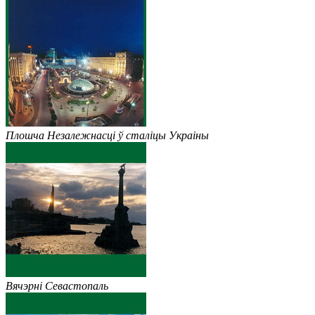
Плошча Незалежнасці ў сталіцы Украіны
Вячэрні Севастопаль