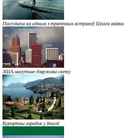
Паселішча на адным з трапічных астравоў Ціхага акіяна
ЗША-магутнае дзяржава свету
Курортны гарадок у Італіі