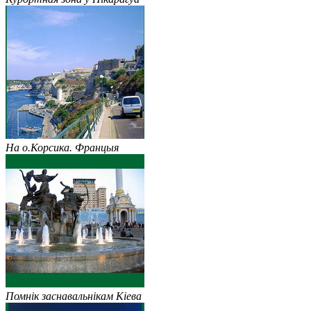
На о.Корсика. Францыя
Помнік заснавальнікам Кіева