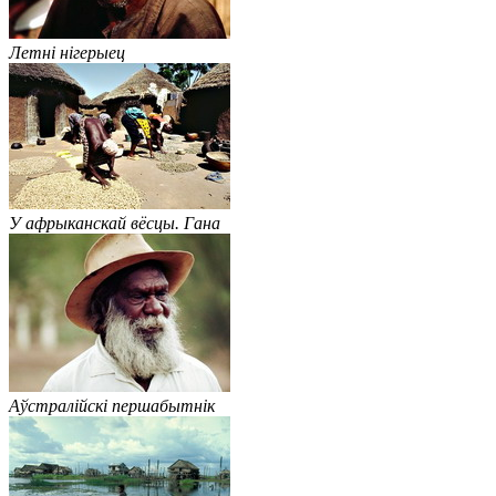
Летні нігерыец
У афрыканскай вёсцы. Гана
Аўстралійскі першабытнік