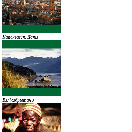
Капенгаген. Данія
Вялікабрытанія