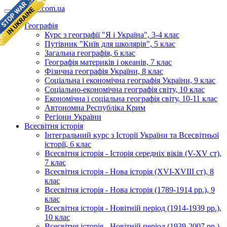
geomap.com.ua
Географія
Курс з географії "Я і Україна", 3-4 клас
Путівник "Київ для школярів", 5 клас
Загальна географія, 6 клас
Географія материків і океанів, 7 клас
Фізична географія України, 8 клас
Соціальна і економічна географія України, 9 клас
Соціально-економічна географія світу, 10 клас
Економічна і соціальна географія світу, 10-11 клас
Автономна Республіка Крим
Регіони України
Всесвітня історія
Інтегральний курс з Історії України та Всесвітньої
історії, 6 клас
Всесвітня історія - Історія середніх віків (V-XV ст),
7 клас
Всесвітня історія - Нова історія (XVI-XVIII ст), 8
клас
Всесвітня історія - Нова історія (1789-1914 рр.), 9
клас
Всесвітня історія - Новітній період (1914-1939 рр.),
10 клас
Всесвітня історія - Новітній період (1939-2007 рр.),