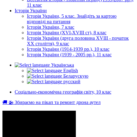
11 клас
Історія України
Історія України, 5 клас. Знайдіть за картою
відповіді на питання
Історія України, 7 клас
Історія України (XVI-XVIII ст), 8 клас
Історія України (друга половина XVIII - початок
XX століття), 9 клас
Історія України (1914-1939 рр.), 10 клас
Історія України (1939 - 2005 рр.), 11 клас
Українська
English
Беларускую
русский
Соціально-економічна географія світу, 10 клас
🚚 🚁 Збираємо на пікап та ремонт дрона аутел