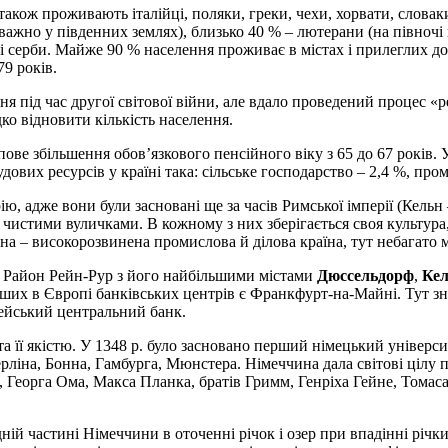
також проживають італійці, поляки, греки, чехи, хорвати, словак
еважно у південних землях), близько 40 % – лютерани (на півночі 
серби. Майже 90 % населення проживає в містах і прилеглих до 
79 років.
я під час другої світової війни, але вдало проведений процес «ре
ко відновити кількість населення.
ове збільшення обов’язкового пенсійного віку з 65 до 67 років. 
ових ресурсів у країні така: сільське господарство – 2,4 %, пром
 адже вони були засновані ще за часів Римської імперії (Кельн – 3
истими вуличками. В кожному з них зберігається своя культура,
ина – високорозвинена промислова й ділова країна, тут небагато
у. Район Рейн-Рур з його найбільшими містами
Дюссельдорф
,
Ке
ших в Європі банківських центрів є Франкфурт-на-Майні. Тут зн
пейський центральний банк.
її якістю. У 1348 р. було засновано перший німецький університе
Берліна, Бонна, Гамбурга, Мюнстера. Німеччина дала світові цілу 
 Георга Ома, Макса Планка, братів Гримм, Генріха Гейне, Томас
дній частині Німеччини в оточенні річок і озер при впадінні рі