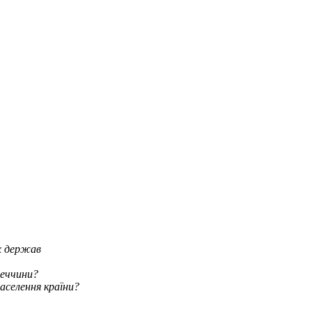
их держав
меччини?
аселення країни?