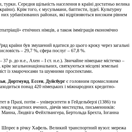
и, турки. Середня щільність населення в країні достатньо велика
країни). Крім того, є мусульмани, баптисти, іудеї. Культурну
них урбанізованих районах, які відрізняються високим рівнем
патріації» етнічних німців, а також імміграція економічно
Уряд країни був змушений вдатися до цього кроку через загальні
исловість – 29,7 %, сфера послуг – 67,8 %.
7 р. до н.е., Ахен – І ст. н.е.). Звичайне німецьке містечко –
 крім загальнонаціональних, святкуються місцеві земельні
 міст із хмарочосами та шумними проспектами.
льн
,
Дортмунд
,
Ессен
,
Дуйсбург
є головним промисловим
аходиться понад 420 німецьких і міжнародних кредитно-
т в Празі, потім – університети в Гейдельберзі (1386) та
плеяду видатних вчених, діячів мистецтва, письменників:
а Манна, Людвіга Фейхтвангера, Бертольда Брехта, Іоганна
чки Шпреє в річку Хафель. Великий транспортний вузол: мережа