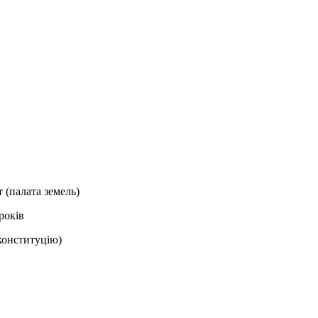
 (палата земель)
років
 конституцію)