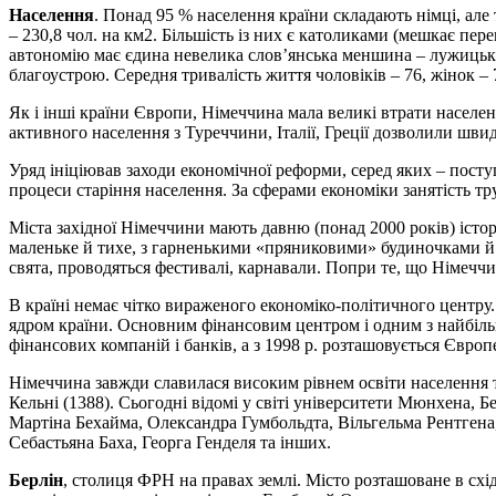
Населення
. Понад 95 % населення країни складають німці, але 
– 230,8 чол. на км2. Більшість із них є католиками (мешкає пер
автономію має єдина невелика слов’янська меншина – лужицькі 
благоустрою. Середня тривалість життя чоловіків – 76, жінок – 
Як і інші країни Європи, Німеччина мала великі втрати населенн
активного населення з Туреччини, Італії, Греції дозволили швид
Уряд ініціював заходи економічної реформи, серед яких – поступ
процеси старіння населення. За сферами економіки занятість труд
Міста західної Німеччини мають давню (понад 2000 років) історію,
маленьке й тихе, з гарненькими «пряниковими» будиночками й ч
свята, проводяться фестивалі, карнавали. Попри те, що Німечч
В країні немає чітко вираженого економіко-політичного центр
ядром країни. Основним фінансовим центром і одним з найбіль
фінансових компаній і банків, а з 1998 р. розташовується Євро
Німеччина завжди славилася високим рівнем освіти населення та 
Кельні (1388). Сьогодні відомі у світі університети Мюнхена, 
Мартіна Бехайма, Олександра Гумбольдта, Вільгельма Рентгена,
Себастьяна Баха, Георга Генделя та інших.
Берлін
, столиця ФРН на правах землі. Місто розташоване в схі