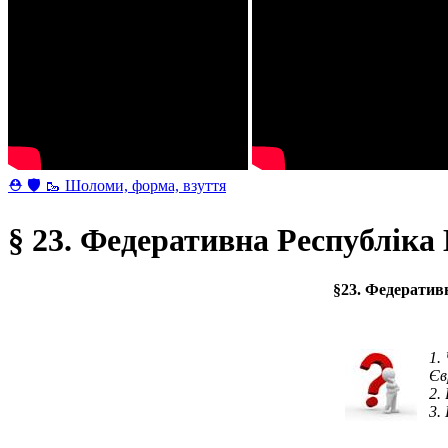
⛑ 🛡 🥾 Шоломи, форма, взуття
§ 23. Федеративна Республік
§23. Федератив
Єв