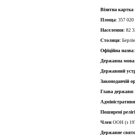
Візитна картка
Площа
: 357 020
Населення
: 82 
Столиця
: Берлі
Офіційна назва
Державна мова
Державний уст
Законодавчій о
Глава держави
Адміністративн
Поширені релігі
Член
ООН (з 197
Державне свят