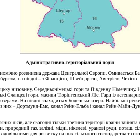
Адміністративно-територіальний поділ
ономічно розвинена держава Центральної Європи. Омивається Ба
мбургом, на півдні – з Францією, Швейцарією, Австрією, Чехією. П
цьку низовину, Середньонімецькі гори та Південну Німеччину. Н
ькі Сланцеві гори, масиви Тюрінгенський Ліс, Гарц із легендарн
озерами. На півдні знаходиться Боденське озеро. Найбільші річки
 з них – Дортмунд-Емс, канал Рейн-Ельба і канал Рейн-Майн-Дун
х лісів, але сьогодні тільки третина території країни зайнята л
, природний газ, залізні, мідні, нікелеві, уранові руди, поташ, сі
задовільними для розвитку на них сільського господарства та ек