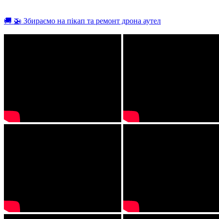
🚚 🚁 Збираємо на пікап та ремонт дрона аутел