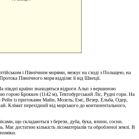
лтійським і Північним морями, межує на сході з Польщею, на
ротока Північного моря відділяє її від Швеції.
а півдні країни знаходяться відроги Альп з вершиною
ою горою Броккен (1142 м), Тевтобургський Ліс, Рудні гори. На
 Рейн із притоками Майн, Мозель; Емс, Везер, Ельба, Одер,
ай. Клімат перехідний від морського до континентального,
ісами, що складаються з берези, дуба, бука, ялини, сосни.
ль. Має достатню кількість лісоматеріалів та обробленої землі. В
ономіки.