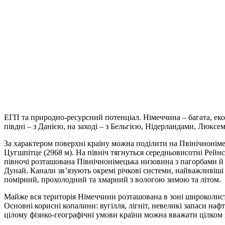
ЕГП та природно-ресурсний потенціал. Німеччина – багата, ек
півдні – з Данією, на заході – з Бельгією, Нідерландами, Люксе
За характером поверхні країну можна поділити на Пвінічноніме
Цугшпітце (2968 м). На північ тягнуться середньовисотні Рейнс
півночі розташована Північнонімецька низовина з пагорбами й 
Дунай. Канали зв’язують окремі річкові системи, найважливіші
помірний, прохолодний та хмарний з вологою зимою та літом.
Майже вся територія Німеччини розташована в зоні широколистяни
Основні корисні копалини: вугілля, лігніт, невеликі запаси нафти
цілому фізико-географічні умови країни можна вважати цілком 