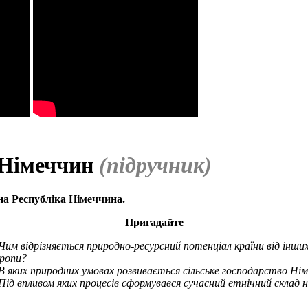
а Німеччин
(підручник)
на Республіка Німеччина.
Пригадайте
Чим відрізняється природно-ресурсний потенціал країни від інш
ропи?
В яких природних умовах розвивається сільське господарство Ні
Під впливом яких процесів сформувався сучасний етнічний склад н