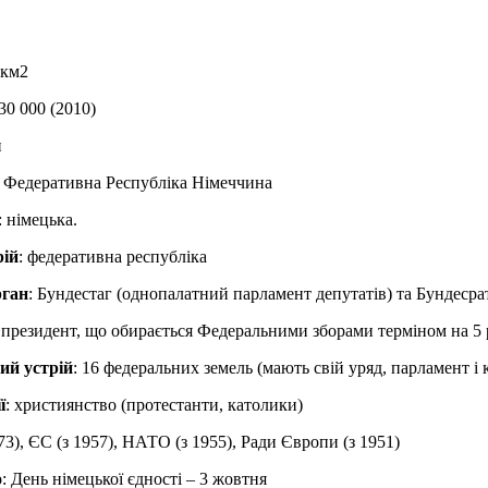
 км2
330 000 (2010)
н
: Федеративна Республіка Німеччина
: німецька.
рій
: федеративна республіка
рган
: Бундестаг (однопалатний парламент депутатів) та Бундесрат
: президент, що обирається Федеральними зборами терміном на 5 
ий устрій
: 16 федеральних земель (мають свій уряд, парламент і
ї
: християнство (протестанти, католики)
3), ЄС (з 1957), НАТО (з 1955), Ради Європи (з 1951)
о
: День німецької єдності – 3 жовтня