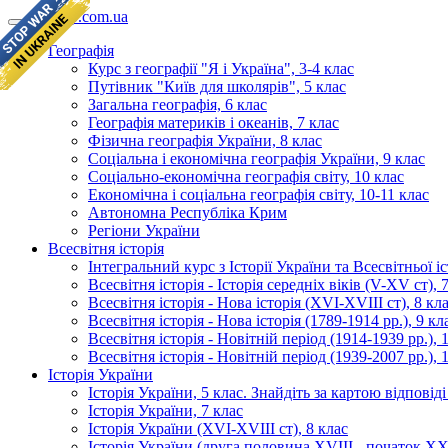
geomap.com.ua
Географія
Курс з географії "Я і Україна", 3-4 клас
Путівник "Київ для школярів", 5 клас
Загальна географія, 6 клас
Географія материків і океанів, 7 клас
Фізична географія України, 8 клас
Соціальна і економічна географія України, 9 клас
Соціально-економічна географія світу, 10 клас
Економічна і соціальна географія світу, 10-11 клас
Автономна Республіка Крим
Регіони України
Всесвітня історія
Інтегральний курс з Історії України та Всесвітньої іст
Всесвітня історія - Історія середніх віків (V-XV ст), 
Всесвітня історія - Нова історія (XVI-XVIII ст), 8 кл
Всесвітня історія - Нова історія (1789-1914 рр.), 9 кл
Всесвітня історія - Новітній період (1914-1939 рр.), 
Всесвітня історія - Новітній період (1939-2007 рр.), 
Історія України
Історія України, 5 клас. Знайдіть за картою відповід
Історія України, 7 клас
Історія України (XVI-XVIII ст), 8 клас
Історія України (друга половина XVIII - початок XX 