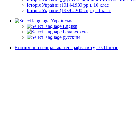
Історія України (1914-1939 рр.), 10 клас
Історія України (1939 - 2005 рр.), 11 клас
Українська
English
Беларускую
русский
Економічна і соціальна географія світу, 10-11 клас