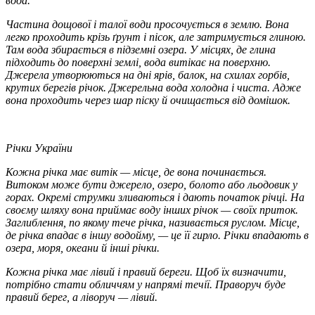
вода.
Частина дощової і талої води просочується в землю. Вона
легко проходить крізь ґрунт і пісок, але затримується глиною.
Там вода збирається в підземні озера. У місцях, де глина
підходить до поверхні землі, вода витікає на поверхню.
Джерела утворюються на дні ярів, балок, на схилах горбів,
крутих берегів річок. Джерельна вода холодна і чиста. Адже
вона проходить через шар піску й очищається від домішок.
Річки України
Кожна річка має
витік
— місце, де вона починається.
Витоком може бути джерело, озеро, болото або льодовик у
горах. Окремі струмки зливаються і дають початок річці. На
своєму шляху вона приймає воду інших річок — своїх
приток.
Заглиблення, по якому тече річка, називається
руслом.
Місце,
де річка впадає в іншу водойму, — це її гирло. Річки впадають в
озера, моря, океани й інші річки.
Кожна річка має лівий і правий береги. Щоб їх визначити,
потрібно стати обличчям у напрямі течії. Праворуч буде
правий берег, а ліворуч — лівий.