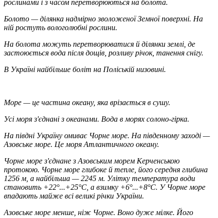
рослинами і з часом перетворюються на болота.
Болото
— ділянка надмірно зволоженої Земної поверхні. На
ній ростуть вологолюбні рослини.
На болота можуть перетворюватися й ділянки землі, де
застоюється вода після дощів, розливу річок, танення снігу.
В Україні найбільше боліт на Поліській низовині.
Море
— це частина океану, яка врізається в сушу.
Усі моря з'єднані з океанами. Вода в морях солоно-гірка.
На півдні Україну омиває Чорне море. На південному заході —
Азовське море. Це моря Атлантичного океану.
Чорне море
з'єднане з Азовським морем Керченською
протокою. Чорне море глибоке й тепле, його середня глибина
1256 м, а найбільша — 2245 м. Улітку температура води
становить +22°...+25°С, а взимку +6°...+8°С. У Чорне море
впадають майже всі великі річки України.
Азовське море
менше, ніж Чорне. Воно дуже мілке. Його