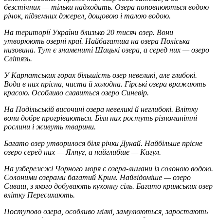
безстічних — тільки надходить. Озера поповнюються водою
річок, підземних джерел, дощовою і талою водою.
На території України близько 20 тисяч озер. Вони
утворюють озерні краї. Найбагатша на озера Поліська
низовина. Тут є знамениті Шацькі озера, а серед них — озеро
Світязь.
У Карпатських горах більшість озер невеликі, але глибокі.
Вода в них прісна, чиста й холодна. Гірські озера вражають
красою. Особливо славиться озеро
Синевір.
На Подільській височині озера невеликі й неглибокі. Влітку
вони добре прогріваються. Біля них ростуть різноманітні
рослини і живуть тварини.
Багато озер утворилося біля річки Дунай. Найбільше прісне
озеро серед них —
Ялпуг,
а найглибше —
Кагул.
На узбережжі Чорного моря є озера-лимани із солоною водою.
Солоними озерами багатий Крим. Найвідоміше — озеро
Сиваш, з якого добувають кухонну сіль. Багато кримських озер
влітку Пересихають.
Поступово озера, особливо мілкі, замулюються, заростають