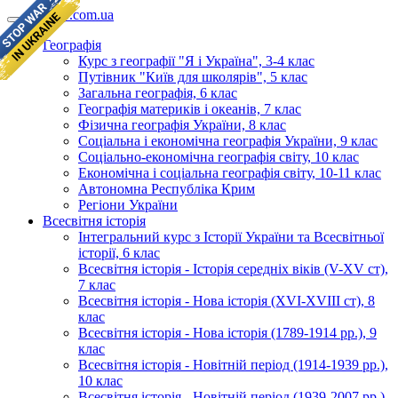
geomap.com.ua
Географія
Курс з географії "Я і Україна", 3-4 клас
Путівник "Київ для школярів", 5 клас
Загальна географія, 6 клас
Географія материків і океанів, 7 клас
Фізична географія України, 8 клас
Соціальна і економічна географія України, 9 клас
Соціально-економічна географія світу, 10 клас
Економічна і соціальна географія світу, 10-11 клас
Автономна Республіка Крим
Регіони України
Всесвітня історія
Інтегральний курс з Історії України та Всесвітньої
історії, 6 клас
Всесвітня історія - Історія середніх віків (V-XV ст),
7 клас
Всесвітня історія - Нова історія (XVI-XVIII ст), 8
клас
Всесвітня історія - Нова історія (1789-1914 рр.), 9
клас
Всесвітня історія - Новітній період (1914-1939 рр.),
10 клас
Всесвітня історія - Новітній період (1939-2007 рр.),