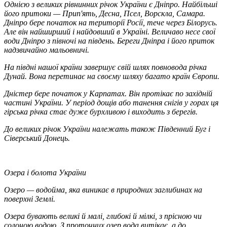
Однією з великих рівнинних річок України є
Дніпро.
Найбільші
його притоки — Прип'ять, Десна, Псел, Ворскла, Самара.
Дніпро бере початок на території Росії, тече через Білорусь.
Але він найширший і найдовший в Україні. Величаво несе свої
води Дніпро з півночі на південь. Береги Дніпра і його приток
надзвичайно мальовничі.
На півдні нашої країни завершує свій шлях повновода річка
Дунай.
Вона перетинає на своєму шляху багато країн Європи.
Дністер
бере початок у Карпатах. Він протікає по західній
частині України. У період дощів або танення снігів у горах ця
гірська річка стає дуже бурхливою і виходить з берегів.
До великих річок України належать також
Південний Буг
і
Сіверський Донець.
Озера і болота України
Озеро
— водойма, яка виникає в природних заглибинах на
поверхні Землі.
Озера бувають великі й малі, глибокі й мілкі, з прісною чи
солоною водою. З проточних озер вода витікає, а до