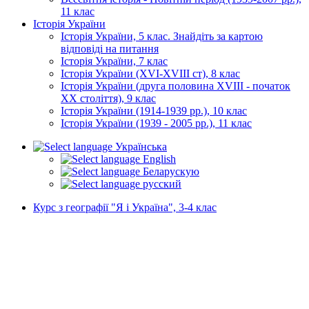
11 клас
Історія України
Історія України, 5 клас. Знайдіть за картою
відповіді на питання
Історія України, 7 клас
Історія України (XVI-XVIII ст), 8 клас
Історія України (друга половина XVIII - початок
XX століття), 9 клас
Історія України (1914-1939 рр.), 10 клас
Історія України (1939 - 2005 рр.), 11 клас
Українська
English
Беларускую
русский
Курс з географії "Я і Україна", 3-4 клас