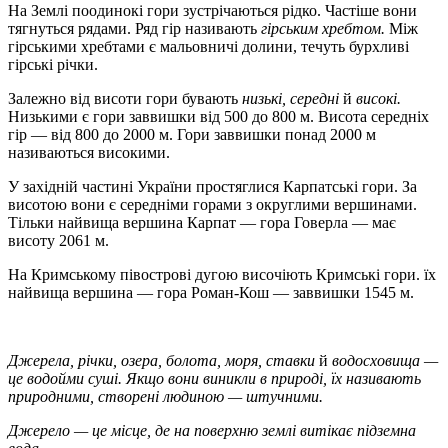
На Землі поодинокі гори зустрічаються рідко. Частіше вони
тягнуться рядами. Ряд гір називають
гірським хребтом.
Між
гірськими хребтами є мальовничі долини, течуть бурхливі
гірські річки.
Залежно від висоти гори бувають
низькі, середні
й
високі.
Низькими є гори заввишки від 500 до 800 м. Висота середніх
гір — від 800 до 2000 м. Гори заввишки понад 2000 м
називаються високими.
У західній частині України простяглися Карпатські гори. За
висотою вони є середніми горами з округлими вершинами.
Тільки найвища вершина Карпат — гора Говерла — має
висоту 2061 м.
На Кримському півострові дугою височіють Кримські гори. їх
найвища вершина — гора Роман-Кош — заввишки 1545 м.
Джерела, річки, озера, болота, моря, ставки
й
водосховища —
це
водойми суші. Якщо вони виникли в природі, їх називають
природними,
створені людиною —
штучними.
Джерело
— це місце, де на поверхню землі витікає підземна