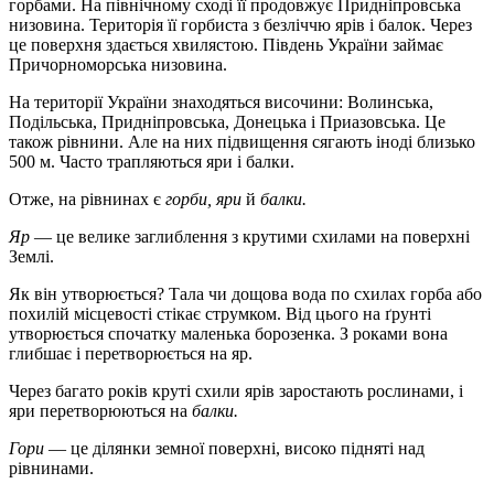
горбами. На північному сході її продовжує Придніпровська
низовина. Територія її горбиста з безліччю ярів і балок. Через
це поверхня здається хвилястою. Південь України займає
Причорноморська низовина.
На території України знаходяться височини: Волинська,
Подільська, Придніпровська, Донецька і Приазовська. Це
також рівнини. Але на них підвищення сягають іноді близько
500 м. Часто трапляються яри і балки.
Отже, на рівнинах є
горби, яри
й
балки.
Яр
— це велике заглиблення з крутими схилами на поверхні
Землі.
Як він утворюється? Тала чи дощова вода по схилах горба або
похилій місцевості стікає струмком. Від цього на ґрунті
утворюється спочатку маленька борозенка. З роками вона
глибшає і перетворюється на яр.
Через багато років круті схили ярів заростають рослинами, і
яри перетворюються на
балки.
Гори
— це ділянки земної поверхні, високо підняті над
рівнинами.