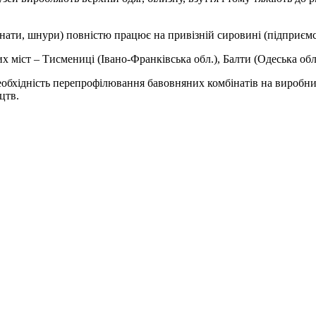
нати, шнури) повністю працює на привізній сировині (підприємст
х міст – Тисмениці (Івано-Франківська обл.), Балти (Одеська обл
необхідність перепрофілювання бавовняних комбінатів на виробни
цтв.