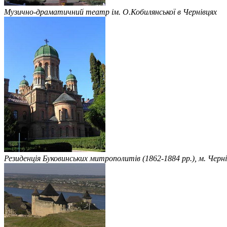
Музично-драматичний театр ім. О.Кобилянської в Чернівцях
Резиденція Буковинських митрополитів (1862-1884 рр.), м. Черні