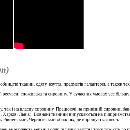
кт)
обництві тканин, одягу, взуття, предметів галантереї, а також т
і) ресурси, споживача та сировину. У сучасних умовах усе більш
у, так і на власну сировину. Працюючі на привізній сировині бав
, Харків, Львів). Вовняні тканини випускаються на підприємств
Рівненській, Чернігівській областях, де вирощується льон.
зей виробляють верхній одяг, білизну, взуття і тому тяжіють до р