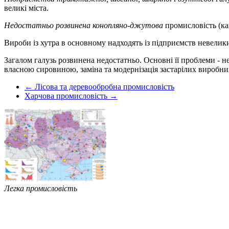
великі міста.
Недостатньо розвинена
конопляно-джутова
промисловість (ка
Вироби із хутра в основному надходять із підприємств невелики
Загалом галузь розвинена недостатньо. Основні її проблеми - 
власною сировиною, заміна та модернізація застарілих виробни
← Лісова та деревообробна промисловість
Харчова промисловість →
Легка промисловість