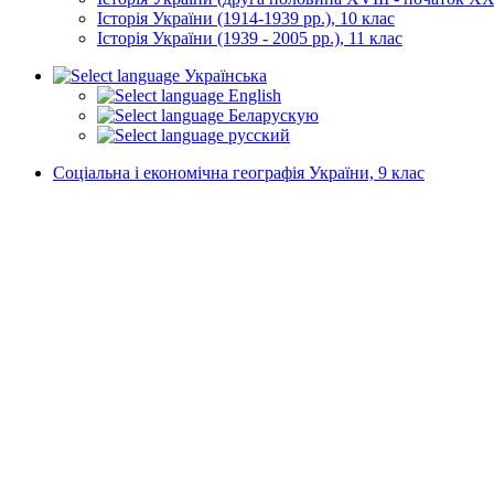
Історія України (1914-1939 рр.), 10 клас
Історія України (1939 - 2005 рр.), 11 клас
Українська
English
Беларускую
русский
Соціальна і економічна географія України, 9 клас