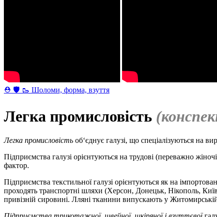
⛑ 🛡 🥾 Шоломи, форма, взуття
Легка промисловість
(конспе
Легка промисловість
об‘єднує галузі, що спеціалізуються на вир
Підприємства галузі орієнтуються на трудові (переважно жіноч
фактор.
Підприємства текстильної галузі орієнтуються як на імпортован
проходять транспортні шляхи (Херсон, Донецьк, Нікополь, Київ
привізній сировині. Лляні тканини випускають у Житомирській, 
Підприємства
трикотажної, швейної, шкіряної
і
взуттєвої
галу