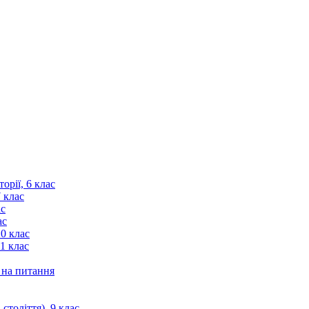
орії, 6 клас
7 клас
ас
ас
10 клас
11 клас
і на питання
століття), 9 клас