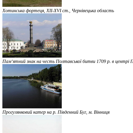
Хотинська фортеця, XII-XVI ст., Чернівецька область
Пам‘ятний знак на честь Полтавської битви 1709 р. в центрі
Прогулянковий катер на р. Південний Буг, м. Вінниця