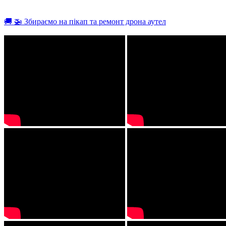
🚚 🚁 Збираємо на пікап та ремонт дрона аутел