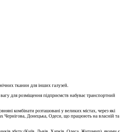
ехнічних тканин для інших галузей.
у вагу для розміщення підприємств набуває транспортний
овняні комбінати розташовані у великих містах, через які
ах Чернігова, Донецька, Одеси, що працюють на власній та
инків збуту (Київ, Львів, Харків, Одеса, Житомир), якими є