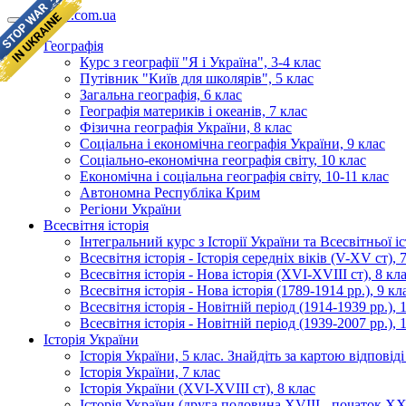
geomap.com.ua
Географія
Курс з географії "Я і Україна", 3-4 клас
Путівник "Київ для школярів", 5 клас
Загальна географія, 6 клас
Географія материків і океанів, 7 клас
Фізична географія України, 8 клас
Соціальна і економічна географія України, 9 клас
Соціально-економічна географія світу, 10 клас
Економічна і соціальна географія світу, 10-11 клас
Автономна Республіка Крим
Регіони України
Всесвітня історія
Інтегральний курс з Історії України та Всесвітньої іст
Всесвітня історія - Історія середніх віків (V-XV ст), 
Всесвітня історія - Нова історія (XVI-XVIII ст), 8 кл
Всесвітня історія - Нова історія (1789-1914 рр.), 9 кл
Всесвітня історія - Новітній період (1914-1939 рр.), 
Всесвітня історія - Новітній період (1939-2007 рр.), 
Історія України
Історія України, 5 клас. Знайдіть за картою відповід
Історія України, 7 клас
Історія України (XVI-XVIII ст), 8 клас
Історія України (друга половина XVIII - початок XX 