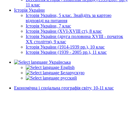
11 клас
Історія України
Історія України, 5 клас. Знайдіть за картою
відповіді на питання
Історія України, 7 клас
Історія України (XVI-XVIII ст), 8 клас
Історія України (друга половина XVIII - початок
XX століття), 9 клас
Історія України (1914-1939 рр.), 10 клас
Історія України (1939 - 2005 рр.), 11 клас
Українська
English
Беларускую
русский
Економічна і соціальна географія світу, 10-11 клас