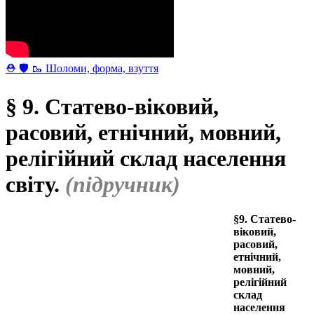
⛑ 🛡 🥾 Шоломи, форма, взуття
§ 9. Статево-віковий,
расовий, етнічний, мовний,
релігійний склад населення
світу.
(підручник)
§9. Статево-
віковий,
расовий,
етнічний,
мовний,
релігійний
склад
населення