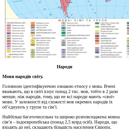
Народи
Мови народів світу.
Головною ідентифікуючою ознакою етносу є мова. Вчені
вважають, що в світі існує понад 2 тис. мов, тобто в 2 рази
менше, ніж народів, тому, що не всі народи мають «свої»
мови. У залежності від схожості мов окремих народів їх
об’єднують у групи та сім’ї.
Найбільш багаточисельна та широко розповсюджена мовна
сім’я – індоєвропейська (понад 2,5 млрд осіб). Народи, що
входять до неї, складають більшість населення Європи,