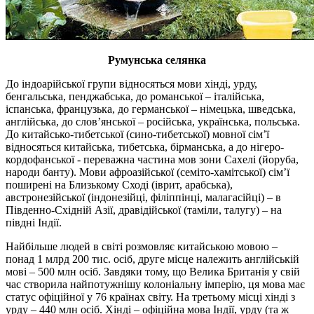
Румунська селянка
До індоарійської групи відносяться мови хінді, урду,
бенгальська, пенджабська, до романської – італійська,
іспанська, французька, до германської – німецька, шведська,
англійська, до слов’янської – російська, українська, польська.
До китайсько-тибетської (сино-тибетської) мовної сім’ї
відносяться китайська, тибетська, бірманська, а до нігеро-
кордофанської - переважна частина мов зони Сахелі (йоруба,
народи банту). Мови афроазійської (семіто-хамітської) сім’ї
поширені на Близькому Сході (іврит, арабська),
австронезійської (індонезійці, філіппінці, малагасійці) – в
Південно-Східній Азії, дравідійської (таміли, талугу) – на
півдні Індії.
Найбільше людей в світі розмовляє китайською мовою –
понад 1 млрд 200 тис. осіб, друге місце належить англійській
мові – 500 млн осіб. Завдяки тому, що Велика Британія у свій
час створила найпотужнішу колоніальну імперію, ця мова має
статус офіційної у 76 країнах світу. На третьому місці хінді з
урду – 440 млн осіб. Хінді – офіційна мова Індії, урду (та ж