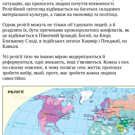
ситуаціях, що приносить людині почуття впевненості.
Релігійний світогляд відбивається на багатьох складових
матеріальної культури, а також на економіці та політиці.
Однак релігії можуть не тільки об’єднувати людей, а й
розділяти їх, бути причинами кровопролитних конфліктів, як
це відбувається в Північній Ірландії, Боснії, на Кіпрі,
Близькому Сході, в індійських штатах Кашмір і Пенджаб, на
Кавказі.
Усі релігії тією чи іншою мірою модернізуються й
реформуються, одні зникають, інші з’являються. Кожна з них
по-своєму пояснює, в чому полягає сенс життя, пропонує
зробити вибір, який, проте, має зробити кожна людина
самостійно.