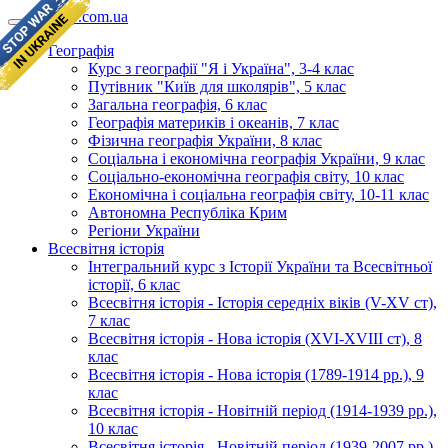
geomap.com.ua
Географія
Курс з географії "Я і Україна", 3-4 клас
Путівник "Київ для школярів", 5 клас
Загальна географія, 6 клас
Географія материків і океанів, 7 клас
Фізична географія України, 8 клас
Соціальна і економічна географія України, 9 клас
Соціально-економічна географія світу, 10 клас
Економічна і соціальна географія світу, 10-11 клас
Автономна Республіка Крим
Регіони України
Всесвітня історія
Інтегральний курс з Історії України та Всесвітньої
історії, 6 клас
Всесвітня історія - Історія середніх віків (V-XV ст),
7 клас
Всесвітня історія - Нова історія (XVI-XVIII ст), 8
клас
Всесвітня історія - Нова історія (1789-1914 рр.), 9
клас
Всесвітня історія - Новітній період (1914-1939 рр.),
10 клас
Всесвітня історія - Новітній період (1939-2007 рр.),