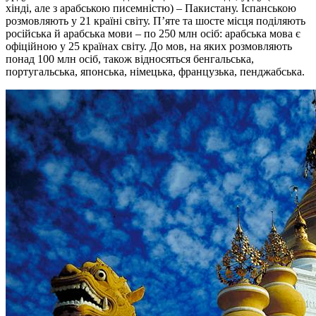
хінді, але з арабською писемністю) – Пакистану. Іспанською
розмовляють у 21 країні світу. П’яте та шосте місця поділяють
російська й арабська мови – по 250 млн осіб: арабська мова є
офіційною у 25 країнах світу. До мов, на яких розмовляють
понад 100 млн осіб, також відносяться бенгальська,
португальська, японська, німецька, французька, пенджабська.