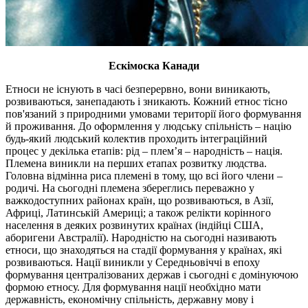
Ескімоска Канади
Етноси не існують в часі безперервно, вони виникають,
розвиваються, занепадають і зникають. Кожний етнос тісно
пов'язаний з природними умовами території його формування
й проживання. До оформлення у людську спільність – націю
будь-який людський колектив проходить інтеграційний
процес у декілька етапів: рід – плем’я – народність – нація.
Племена виникли на перших етапах розвитку людства.
Головна відмінна риса племені в тому, що всі його члени –
родичі. На сьогодні племена збереглись переважно у
важкодоступних районах країн, що розвиваються, в Азії,
Африці, Латинській Америці; а також релікти корінного
населення в деяких розвинутих країнах (індійці США,
аборигени Австралії). Народністю на сьогодні називають
етноси, що знаходяться на стадії формування у країнах, які
розвиваються. Нації виникли у Середньовіччі в епоху
формування централізованих держав і сьогодні є домінуючою
формою етносу. Для формування нації необхідно мати
державність, економічну спільність, державну мову і