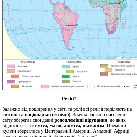
Релігії
Залежно від поширення у світі та ролі всі релігії поділяють на
світові та національні (етнічні).
Значна частина населення
світу зберегла свої давні
родоплемінні вірування
, до яких
відносяться
тотемізм, магія, анімізм, шаманізм
. Племінні
культи збереглись у Центральній Америці, Амазонії, Африці,
серед народів півночі й аборигенів Австралії.