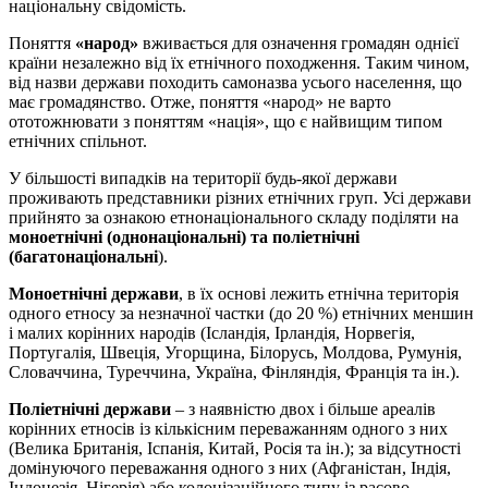
національну свідомість.
Поняття
«народ»
вживається для означення громадян однієї
країни незалежно від їх етнічного походження. Таким чином,
від назви держави походить самоназва усього населення, що
має громадянство. Отже, поняття «народ» не варто
ототожнювати з поняттям «нація», що є найвищим типом
етнічних спільнот.
У більшості випадків на території будь-якої держави
проживають представники різних етнічних груп. Усі держави
прийнято за ознакою етнонаціонального складу поділяти на
моноетнічні (однонаціональні) та поліетнічні
(багатонаціональні
).
Моноетнічні держави
, в їх основі лежить етнічна територія
одного етносу за незначної частки (до 20 %) етнічних меншин
і малих корінних народів (Ісландія, Ірландія, Норвегія,
Португалія, Швеція, Угорщина, Білорусь, Молдова, Румунія,
Словаччина, Туреччина, Україна, Фінляндія, Франція та ін.).
Поліетнічні держави
– з наявністю двох і більше ареалів
корінних етносів із кількісним переважанням одного з них
(Велика Британія, Іспанія, Китай, Росія та ін.); за відсутності
домінуючого переважання одного з них (Афганістан, Індія,
Індонезія, Нігерія) або колонізаційного типу із расово