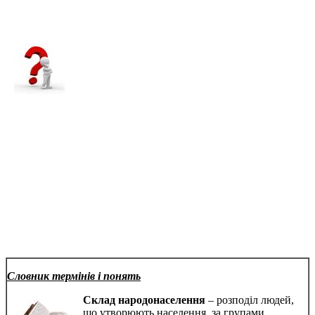
Словник термінів і понять
Склад народонаселення
– розподіл людей,
що утворюють населення, за групами