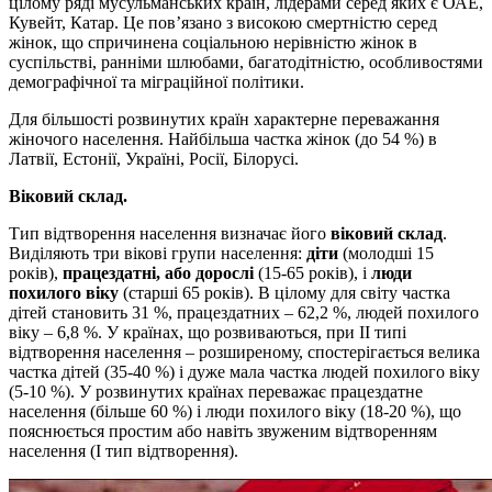
цілому ряді мусульманських країн, лідерами серед яких є ОАЕ,
Кувейт, Катар. Це пов’язано з високою смертністю серед
жінок, що спричинена соціальною нерівністю жінок в
суспільстві, ранніми шлюбами, багатодітністю, особливостями
демографічної та міграційної політики.
Для більшості розвинутих країн характерне переважання
жіночого населення. Найбільша частка жінок (до 54 %) в
Латвії, Естонії, Україні, Росії, Білорусі.
Віковий склад.
Тип відтворення населення визначає його
віковий склад
.
Виділяють три вікові групи населення:
діти
(молодші 15
років),
працездатні, або дорослі
(15-65 років), і
люди
похилого віку
(старші 65 років). В цілому для світу частка
дітей становить 31 %, працездатних – 62,2 %, людей похилого
віку – 6,8 %. У країнах, що розвиваються, при ІІ типі
відтворення населення – розширеному, спостерігається велика
частка дітей (35-40 %) і дуже мала частка людей похилого віку
(5-10 %). У розвинутих країнах переважає працездатне
населення (більше 60 %) і люди похилого віку (18-20 %), що
пояснюється простим або навіть звуженим відтворенням
населення (І тип відтворення).