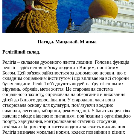
Пагода. Мандалай, М'янма
Релігійний склад.
Релігія – складова духовного життя людини. Головна функція
релігії – здійснення зв’язку людини з Вищим, постійним –
Богом. Цей зв'язок здійснюється за допомогою церкви, що є
складним соціальним інститутом і що впливає на всі сторони
буття людини. Релігії об’єднують людей на ґрунті спільних
вірувань, обрядів, мети життя. Це стародавня система
соціального захисту, спрямована на оберігання й виховання
дітей до їхнього дорослішання. У стародавні часи вона
створювала основу для культури, пов’язуючи воєдино
символи, легенди, заборони, рекомендації. У багатьох релігіях
важливе місце відведено питанням, пов’язаним з організацією
побуту, харчування, контролювання статевих стосунків,
оскільки від цих сторін життя людини залежить виживання.
Релігія визначає моральні норми, кодекс поведінки в різних