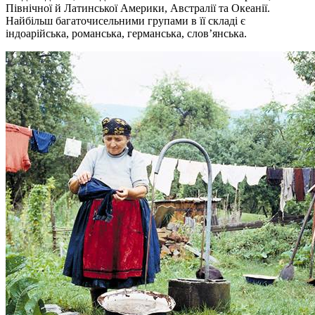
Північної й Латинської Америки, Австралії та Океанії.
Найбільш багаточисельними групами в її складі є
індоарійська, романська, германська, слов’янська.