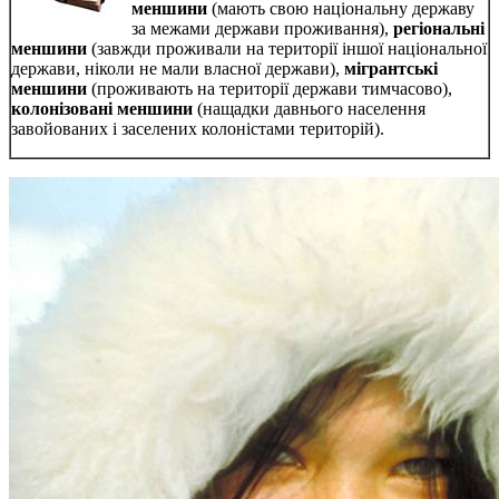
меншини
(мають свою національну державу
за межами держави проживання),
регіональні
меншини
(завжди проживали на території іншої національної
держави, ніколи не мали власної держави),
мігрантські
меншини
(проживають на території держави тимчасово),
колонізовані меншини
(нащадки давнього населення
завойованих і заселених колоністами територій).