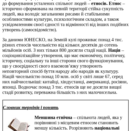
до формування усталених спільнот людей –
етносів. Етнос
–
історично сформована на певній території стійка сукупність
людей, яка володіє загальними рисами й стабільними
особливостями культури, психологічним складом, а також
усвідомленням своєї єдності та відмінності від інших подібних
утворень (самосвідомістю).
За даними ЮНЕСКО, на Земній кулі проживає понад 4 тис.
різних етносів чисельністю від кількох десятків до сотень
мільйонів осіб. З них тільки 800 досягли стадії нації.
Нація
–
соціоцивілізаційне утворення, що має економічну, політичну,
історичну, соціальну та інші сторони свого функціонування,
що у своєрідності свого взаємозв’язку утворюють
неповторний спосіб буття народу або народів як культуру.
Націй чисельністю понад 10 млн. осіб у світі лише 67, серед
них найчисельніші: китайці, хіндустанці, американці, росіяни,
японці. Водночас понад 3 тис. етносів ще не досягли вищої
стадії розвитку, переважна більшість з них малочисельна.
Словник термінів і понять
Меншина етнічна
– спільнота людей, яка у
порівнянні з місцевим етносом становить
меншу кількість. Розрізняють
національні