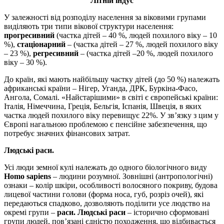
Літній індус
У залежності від розподілу населення за віковими групами
виділяють три типи вікової структури населення:
прогресивний
(частка дітей – 40 %, людей похилого віку – 10
%),
стаціонарний
– (частка дітей – 27 %, людей похилого віку
– 23 %),
регресивний
– (частка дітей –20 %, людей похилого
віку – 30 %).
До країн, які мають найбільшу частку дітей (до 50 %) належать
африканські країни – Нігер, Уганда, ДРК, Буркіна-Фасо,
Ангола, Сомалі. «Найстарішими» в світі є європейські країни:
Італія, Німеччина, Греція, Бельгія, Іспанія, Швеція, в яких
частка людей похилого віку перевищує 22%. У зв’язку з цим у
Європі нагальною проблемою є пенсійне забезпечення, що
потребує значних фінансових затрат.
Людські раси.
Усі люди земної кулі належать до одного біологічного виду
Homo sapiens
– людини розумної. Зовнішні (антропологічні)
ознаки – колір шкіри, особливості волосяного покриву, будова
лицевої частини голови (форма носа, губ, розріз очей), які
передаються спадково, дозволяють поділити усе людство на
окремі групи –
раси. Людські раси
– історично сформовані
групи людей, пов’язані єдністю походження, що відбивається