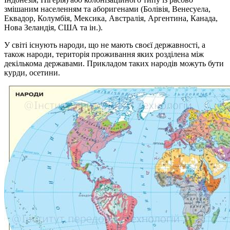
змішаним населенням та аборигенами (Болівія, Венесуела,
Еквадор, Колумбія, Мексика, Австралія, Аргентина, Канада,
Нова Зеландія, США та ін.).
У світі існують народи, що не мають своєї державності, а
також народи, територія проживання яких розділена між
декількома державами. Прикладом таких народів можуть бути
курди, осетини.