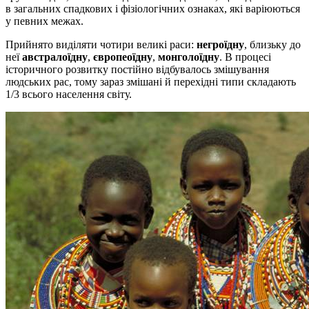
в загальних спадкових і фізіологічних ознаках, які варіюються
у певних межах.
Прийнято виділяти чотири великі раси:
негроїдну
, близьку до
неї
австралоїдну
,
європеоїдну
,
монголоїдну
. В процесі
історичного розвитку постійно відбувалось змішування
людських рас, тому зараз змішані й перехідні типи складають
1/3 всього населення світу.