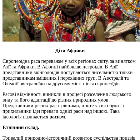
Діти Африки
Європеоїдна раса переважає у всіх регіонах світу, за винятком
Азії та Африки. В Африці найбільше негроїдів. В Азії
представники монголоїдів поступаються чисельністю тільки
представникам змішаних і перехідних груп. В Австралії та
Океанії австралоїди на другому місті після європеоїдів.
Расові відмінності виникли в процесі розселення людського
виду та його адаптації до різних природних умов.
Представники різних рас є рівними, проте у світі були і є
прихильники ідеї преваги однієї раси над іншою. Така
ідеологія називається
расизм
.
Етнічний склад.
Тривалий природно-історичний розвиток суспільства призвів