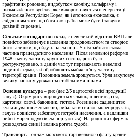
графітових родовищ, видобутком каоліну, вольфраму і
низькоякісного вугілля, яке використовується в енергетиці.
Економіка Республіки Корея, як і японська економіка, є
свідченням того, що багатою країна може бути і завдяки
довізній сировині.
Сільське господарство
складає невеликий відсоток ВВП але
повністю забезпечує населення продовольством та створює
його залишки, що йдуть на експорт. У нім зайнято сьома
частина працездатного населення. Після земельної реформи
1948 значну частину крупних господарств було
реструктуровано, в даний час тут переважають невеликі
родинні ферми, які оброблюють майже п’яту частину
території країни. Половина земель зрошується. Уряд закуповує
велику частину урожаю за стабільними цінами.
Основна культура
– рис (дає 2/5 вартостей всієї продукції
галузі). Окрім рису вирощуються ячмінь, пшениця, соя,
картопля, овочі, бавовник, тютюн. Розвинене садівництво,
культивування женьшеню, рибальство вилов морепродуктів,
галузь повністю забезпечує потреби населення, а надлишки
риби і морепродуктів експортуються). На родинних фермах
розводяться свині і велика рогата худоба.
Транспорт
. Тоннаж морського торгівельного флоту країни