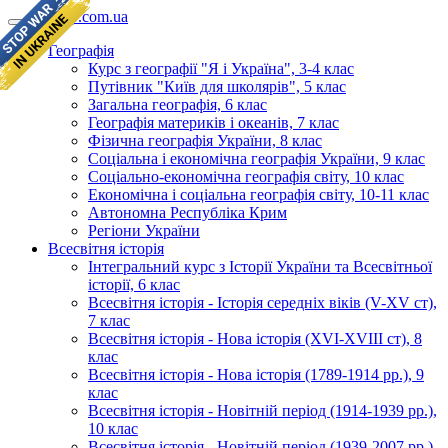
geomap.com.ua
Географія
Курс з географії "Я і Україна", 3-4 клас
Путівник "Київ для школярів", 5 клас
Загальна географія, 6 клас
Географія материків і океанів, 7 клас
Фізична географія України, 8 клас
Соціальна і економічна географія України, 9 клас
Соціально-економічна географія світу, 10 клас
Економічна і соціальна географія світу, 10-11 клас
Автономна Республіка Крим
Регіони України
Всесвітня історія
Інтегральний курс з Історії України та Всесвітньої
історії, 6 клас
Всесвітня історія - Історія середніх віків (V-XV ст),
7 клас
Всесвітня історія - Нова історія (XVI-XVIII ст), 8
клас
Всесвітня історія - Нова історія (1789-1914 рр.), 9
клас
Всесвітня історія - Новітній період (1914-1939 рр.),
10 клас
Всесвітня історія - Новітній період (1939-2007 рр.),