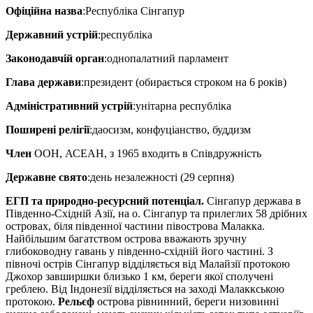
Офіційна назва
:Республіка Сінгапур
Державний устрій
:республіка
Законодавчій орган
:однопалатний парламент
Глава держави
:президент (обирається строком на 6 років)
Адміністративний устрій
:унітарна республіка
Поширені релігії
:даосизм, конфуціанство, буддизм
Член
ООН, АСЕАН, з 1965 входить в Співдружність
Державне свято
:день незалежності (29 серпня)
ЕГП та природно-ресурсний потенціал.
Сінгапур держава в
Південно-Східній Азії, на о. Сінгапур та прилеглих 58 дрібних
островах, біля південної частини півострова Малакка.
Найбільшим багатством острова вважають зручну
глибоководну гавань у південно-східній його частині. З
півночі острів Сінгапур відділяється від Малайзії протокою
Джохор завширшки близько 1 км, береги якої сполучені
греблею. Від Індонезії відділяється на заході Малаккською
протокою.
Рельєф
острова рівнинний, береги низовинні