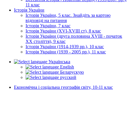
11 клас
Історія України
Історія України, 5 клас. Знайдіть за картою
відповіді на питання
Історія України, 7 клас
Історія України (XVI-XVIII ст), 8 клас
Історія України (друга половина XVIII - початок
XX століття), 9 клас
Історія України (1914-1939 рр.), 10 клас
Історія України (1939 - 2005 рр.), 11 клас
Українська
English
Беларускую
русский
Економічна і соціальна географія світу, 10-11 клас