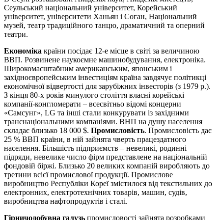
Сеульський національний університет, Корейський
університет, університети Ханьян і Соган, Національний
музей, театр традиційного танцю, драматичний та оперний
театри.
Економіка
країни посідає 12-е місце в світі за величиною
ВВП. Розвинене наукоємне машинобудування, електроніка.
Широкомасштабним американським, японським і
західноєвропейським інвестиціям країна завдячує політикці
економічної відвертості для зарубіжних інвесторів (з 1979 р.).
З кінця 80-х років минулого століття власні корейські
компанії-конгломерати – всесвітньо відомі концерни
«Самсунг», LG та інші стали конкурувати із західними
транснаціональними компаніями. ВНП на душу населення
складає близько 18 000 $.
Промисловість
. Промисловість дає
25 % ВВП країни, в ній зайнята чверть працездатного
населення. Більшість підприємств – невеликі, родинні
підряди, невелике число фірм представлене на національній
фондовій біржі. Близько 20 великих компаній виробляють до
третини всієї промислової продукції. Промислове
виробництво Республіки Кореї змістилося від текстильних до
електронних, електротехнічних товарів, машин, судів,
виробництва нафтопродуктів і сталі.
Гірничодобувна галузь
промисловості зайнята розробками