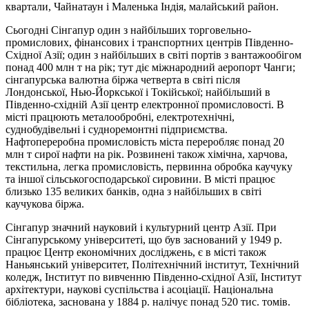
квартали, Чайнатаун і Маленька Індія, малайський район.
Сьогодні Сінгапур один з найбільших торговельно-
промислових, фінансових і транспортних центрів Південно-
Східної Азії; один з найбільших в світі портів з вантажообігом
понад 400 млн т на рік; тут діє міжнародний аеропорт Чанги;
сінгапурська валютна біржа четверта в світі після
Лондонської, Нью-Йоркської і Токійської; найбільший в
Південно-східній Азії центр електронної промисловості. В
місті працюють металообробні, електротехнічні,
суднобудівельні і судноремонтні підприємства.
Нафтопереробна промисловість міста переробляє понад 20
млн т сирої нафти на рік. Розвинені також хімічна, харчова,
текстильна, легка промисловість, первинна обробка каучуку
та іншої сільськогосподарської сировини. В місті працює
близько 135 великих банків, одна з найбільших в світі
каучукова біржа.
Сінгапур значний науковий і культурний центр Азії. При
Сінгапурському університеті, що був заснований у 1949 р.
працює Центр економічних досліджень, є в місті також
Наньянський університет, Політехнічний інститут, Технічний
коледж, Інститут по вивченню Південно-східної Азії, Інститут
архітектури, наукові суспільства і асоціації. Національна
бібліотека, заснована у 1884 р. налічує понад 520 тис. томів.