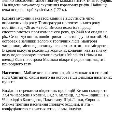
значно заболочені, мають значну кількість заток типа естуаріїв.
На південному-заході скупчення коралових рифів. Найвища
очка острова горб Букіттімах (177 м).
Клімат
мусонний екваторіальний з відсутність чітко
виражених пір року. Температури протягом всього року
постійні від +26 до +280C. Висока вологість і дощі
спостерігаються протягом всього року, до 2440 мм опадів на
рік. Сезон мусонних дощів триває з листопаду по лютий. На
островах є залишки вологих тропічних лісів, мангрові
чагарники, міста відпочинку перелітних птиць що мігрують.
В країні відсутні родовища корисних копалин, навіть питну
воду водопроводом постачає сусідня Малайзія і тільки на
шельфі біля півострова Малакка відкриті родовища нафти і
природного газу.
Населення
. Майже все населення країни мешкає в її столиці –
місті Сінгапур, окрім нього на острові є ще декілька населених
пунктів.
Вихідці з переважно південних провінцій Китаю складають
77,4 % населення країни, 14,2 % малайці, 7,2 % – індійці і 1,2
% вихідці з Бангладеш, Пакистану, Шрі-Ланки, Європи.
Майже третина населення сповідує буддизм, п’ята –
конфуціанство є християнство, іслам, індуїзм.