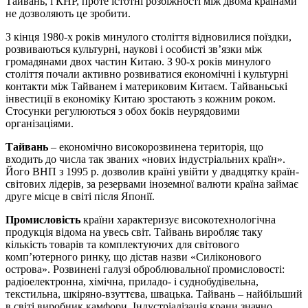
Тайвань, і КНР, проте істотні розбіжності між двома країнами
не дозволяють це зробити.
З кінця 1980-х років минулого століття відновилися поїздки,
розвиваються культурні, наукові і особисті зв’язки між
громадянами двох частин Китаю. З 90-х років минулого
століття почали активно розвиватися економічні і культурні
контакти між Тайванем і материковим Китаєм. Тайваньські
інвестиції в економіку Китаю зростають з кожним роком.
Стосунки регулюються з обох боків неурядовими
організаціями.
Тайвань
– економічно високорозвинена територія, що
входить до числа так званих «нових індустріальних країн».
Його ВНП з 1995 р. дозволив країні увійти у двадцятку країн-
світових лідерів, за резервами іноземної валюти країна займає
друге місце в світі після Японії.
Промисловість
країни характеризує високотехнологічна
продукція відома на увесь світ. Тайвань виробляє таку
кількість товарів та комплектуючих для світового
комп’ютерного ринку, що дістав назви «Силіконового
острова». Розвинені галузі оброблювальної промисловості:
радіоелектронна, хімічна, приладо- і суднобудівельна,
текстильна, шкіряно-взуттєва, швацька. Тайвань – найбільший
в світі виробник камфори. Індустріалізація крани значно