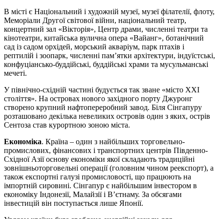
В місті є Національний і художній музеї, музеї філателії, флоту,
Меморіали Другої світової війни, національний театр,
концертний зал «Вікторія», Центр драми, численні театри та
кінотеатри, китайська вулична опера «Вайанг», ботанічний
сад із садом орхідей, морський акваріум, парк птахів і
рептилій і зоопарк, численні пам’ятки архітектури, індуїстські,
конфуціансько-буддійські, буддійські храми та мусульманські
мечеті.
У північно-східній частині будується так зване «місто XXI
століття». На островах нового західного порту Джуронг
створено крупний нафтопереробний завод. Біля Сінгапуру
розташовано декілька невеликих островів один з яких, острів
Сентоза став курортною зоною міста.
Економіка
. Країна – один з найбільших торговельно-
промислових, фінансових і транспортних центрів Південно-
Східної Азії основу економіки якої складають традиційні
зовнішньоторговельні операції (головним чином реекспорт), а
також експортні галузі промисловості, що працюють на
імпортній сировині. Сінгапур є найбільшим інвестором в
економіку Індонезії, Малайзії і В’єтнаму. За обсягами
інвестицій він поступається лише Японії.