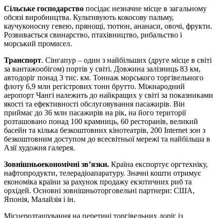
Сільське господарство
посідає незначне місце в загальному
обсязі виробництва. Культивують кокосову пальму,
каучуконосну гевею, прянощі, тютюн, ананаси, овочі, фрукти.
Розвивається свинарство, птахівництво, рибальство і
морський промисел.
Транспорт
. Сінгапур – один з найбільших (друге місце в світі
за вантажообігом) портів у світі. Довжина залізниць 83 км,
автодоріг понад 3 тис. км. Тоннаж морського торгівельного
флоту 6,9 млн регістрових тонн брутто. Міжнародний
аеропорт Чангі належить до найкращих у світі за показниками
якості та ефективності обслуговування пасажирів. Він
приймає до 36 млн пасажирів на рік, на його території
розташовано понад 100 крамниць, 60 ресторанів, великий
басейн та кілька безкоштовних кінотеатрів, 200 Internet зон з
безкоштовним доступом до всесвітньої мережі та найбільша в
Азії художня галерея.
Зовнішньоекономічні зв’язки.
Країна експортує оргтехніку,
нафтопродукти, телерадіоапаратуру. Значні кошти отримує
економіка країни за рахунок продажу екзотичних риб та
орхідей. Основні зовнішньоторговельні партнери: США,
Японія, Малайзія і ін.
Місцерозташування на перетині торгівельних доріг із