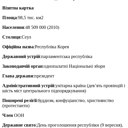
Візитна картка
Площа
:98,5 тис. км2
Населення
:48 509 000 (2010)
Столиця
:Сеул
Офіційна назва
:Республіка Корея
Державний устрій
:парламентська республіка
Законодавчій орган
:однопалатні Національні збори
Глава держави
:президент
Адміністративний устрій
:унітарна країна (дев’ять провінцій і
шість міст центрального підпорядкування)
Поширені релігії
:буддизм, конфуціанство, християнство
(протестанти)
Член
ООН
Державне свято
:День проголошення республіки (9 вересня),