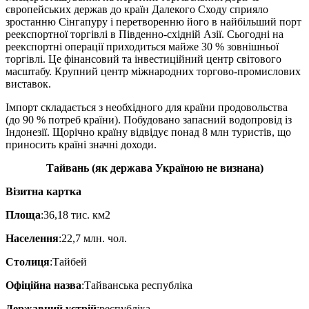
європейських держав до країн Далекого Сходу сприяло
зростанню Сінгапуру і перетворенню його в найбільший порт
реекспортної торгівлі в Південно-східній Азії. Сьогодні на
реекспортні операції приходиться майже 30 % зовнішньої
торгівлі. Це фінансовий та інвестиційний центр світового
масштабу. Крупний центр міжнародних торгово-промислових
виставок.
Імпорт складається з необхідного для країни продовольства
(до 90 % потреб країни). Побудовано запасний водопровід із
Індонезії. Щорічно країну відвідує понад 8 млн туристів, що
приносить країні значні доходи.
Тайвань (як держава Україною не визнана)
Візитна картка
Площа
:36,18 тис. км2
Населення
:22,7 млн. чол.
Столиця
:Тайбей
Офіційна назва
:Тайванська республіка
Державний устрій
:республіка