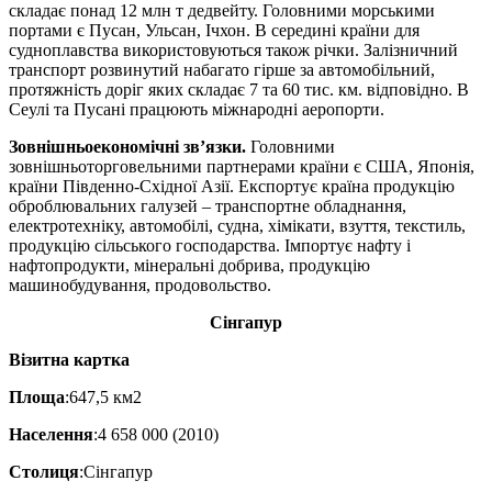
складає понад 12 млн т дедвейту. Головними морськими
портами є Пусан, Ульсан, Ічхон. В середині країни для
судноплавства використовуються також річки. Залізничний
транспорт розвинутий набагато гірше за автомобільний,
протяжність доріг яких складає 7 та 60 тис. км. відповідно. В
Сеулі та Пусані працюють міжнародні аеропорти.
Зовнішньоекономічні зв’язки.
Головними
зовнішньоторговельними партнерами країни є США, Японія,
країни Південно-Східної Азії. Експортує країна продукцію
оброблювальних галузей – транспортне обладнання,
електротехніку, автомобілі, судна, хімікати, взуття, текстиль,
продукцію сільського господарства. Імпортує нафту і
нафтопродукти, мінеральні добрива, продукцію
машинобудування, продовольство.
Сінгапур
Візитна картка
Площа
:647,5 км2
Населення
:4 658 000 (2010)
Столиця
:Сінгапур