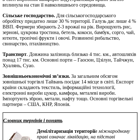
вплинула на стан її навколишнього середовища.
Сільське господарство.
Для сільськогосподарського
обробітку придатно лише 30 % території. Галузь дає лише 4 %
ВВП. Фермери збирають 2-3 врожаї на рік. Вирощують рис,
зернові, цукрова тростина, бетель, кокоси, бамбук, сорго, чай,
ютютн, тропічні фрукти і овочі. Розвинені рибальство,
свинарство, птахівництво.
Транспорт
. Довжина залізниць близько 4 тис. км., автошляхів
понад 17 тис. км. Основні порти – Гаосюн, Цзілун, Тайчжун,
Хуалянь, Суао.
Зовнішньоекономічні зв’язки.
За загальним обсягом
зовнішньої торгівлі Тайвань посідає 14 місце в світі. Експорт
країни складають текстиль, інформаційні технології,
електронні вироби цукор, камфора, металеві вироби.
Імпортують зброю, метали, нафту тощо. Основні торгівельні
партнери – США, КНР, Японія.
Словник термінів і понять
Демілітаризація території
в міжнародному
праві означає ліквідацію, на підставі