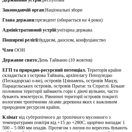
Законодавчій орган
:Національні збори
Глава держави
:президент (обирається на 4 роки)
Адміністративний устрій
:унітарна держава
Поширені релігії
:буддизм, даосизм, конфуціанство
Член
ООН
Державне свято
:День Тайваню (10 жовтня)
ЕГП та природно-ресурсний потенціал.
Територія країни
складається з острова Тайвань, архіпелагу Пенхуледао
(Пескадорські о-ви), островів Цзіньмень, островів Мацзу,
Парацельських островів, островів Пратас та Спратлі. Більше
половини території займають гори є діючі вулкани, часто
бувають землетруси. Рівнинні території островів покриті
вологими тропічними лісами деревина яких є важливим
природним ресурсом країни.
Клімат
від субтропічного до тропічного мусонного з
температурами повітря від +15 до +280С. щорічно випадає 1
500 – 5 000 мм опадів. Протягом з липня по вересень бувають