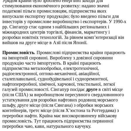
Урядом країни було зроблено енергійні заходи для
стимулювання економічного розвитку: надано значні
податкові пільги промисловцям, підприємства яких
випускали експортну продукцію; було введено пільги для
інвесторів у промислове виробництво і експортерів. У 1990-х
рр. Сінгапур стає одним з найбільших регіональних і
міжнародних центрів торгівлі, фінансів, маркетингу і
розробки новітніх технологій. За рівнем комп’ютеризації він
вийшов на друге місце в Азії після Японії.
Промисловість
. Промислові підприємства країни працюють
на імпортній сировині. Вироблену з довізної сировини
продукцію часто імпортують. В країні працюють
підприємства металообробки, електротехнічної,
радіоелектронної, оптико-механічної, авіаційної,
сталеплавильної, суднобудівельної і судноремонтної,
нафтопереробної, хімічної, харчової, текстильної, легкої
галузей промисловості. Сінгапур посідає
друге
в світі місце
(після США) за виробництвом пересувного свердловинного
устаткування для розробки нафтових родовищ морського
шльфу, друге місце (після Сянгана) з обробки морських
контейнерів, третє місце (після Х’юстона та Роттердама) з
переробки нафти. Країна має високорозвинену військову
промисловість. Тут працюють підприємства первинної
переробки чаю, кави, натурального каучуку.