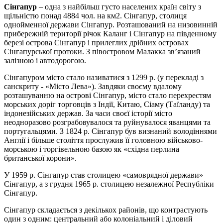
Сінгапур
– одна з найбільш густо населених країн світу з
щільністю понад 4884 чол. на км2. Сінгапур, столиця
однойменної держави Сінгапур. Розташований на низовинній
прибережній території річок Каланг і Сінгапур на південному
березі острова Сінгапур і прилеглих дрібних островах
Сінгапурської протоки. З півостровом Малакка зв’язаний
залізною і автодорогою.
Сінгапуром місто стало називатися з 1299 р. (у перекладі з
санскриту - «Місто Лева»). Завдяки своєму вдалому
розташуванню на острові Сінгапур, місто стало перехрестям
морських доріг торговців з Індії, Китаю, Сіаму (Таїланду) та
індонезійських держав. За часи своєї історії місто
неодноразово розграбовувалося та руйнувалося яванцями та
португальцями. З 1824 р. Сінгапур був визнаний володіннями
Англії і більше століття прослужив її головною військово-
морською і торгівельною базою як «східна перлина
британської корони».
У 1959 р. Сінгапур став столицею «самоврядної держави»
Сінгапур, а з грудня 1965 р. столицею незалежної Республіки
Сінгапур.
Сінгапур складається з декількох районів, що контрастують
один з одним: центральний або колоніальний і діловий