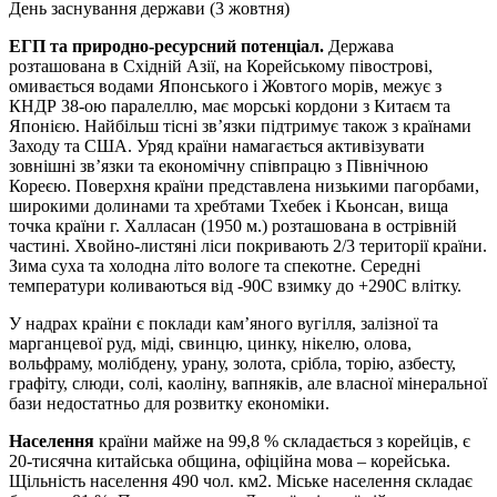
День заснування держави (3 жовтня)
ЕГП та природно-ресурсний потенціал.
Держава
розташована в Східній Азії, на Корейському півострові,
омивається водами Японського і Жовтого морів, межує з
КНДР 38-ою паралеллю, має морські кордони з Китаєм та
Японією. Найбільш тісні зв’язки підтримує також з країнами
Заходу та США. Уряд країни намагається активізувати
зовнішні зв’язки та економічну співпрацю з Північною
Кореєю. Поверхня країни представлена низькими пагорбами,
широкими долинами та хребтами Тхебек і Кьонсан, вища
точка країни г. Халласан (1950 м.) розташована в острівній
частині. Хвойно-листяні ліси покривають 2/3 території країни.
Зима суха та холодна літо вологе та спекотне. Середні
температури коливаються від -90C взимку до +290C влітку.
У надрах країни є поклади кам’яного вугілля, залізної та
марганцевої руд, міді, свинцю, цинку, нікелю, олова,
вольфраму, молібдену, урану, золота, срібла, торію, азбесту,
графіту, слюди, солі, каоліну, вапняків, але власної мінеральної
бази недостатньо для розвитку економіки.
Населення
країни майже на 99,8 % складається з корейців, є
20-тисячна китайська община, офіційна мова – корейська.
Щільність населення 490 чол. км2. Міське населення складає