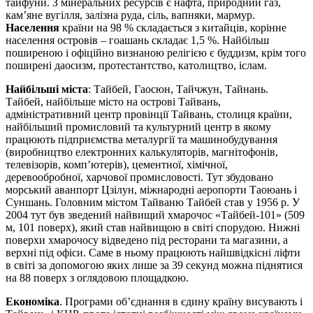
тайфуни. З мінеральних ресурсів є нафта, природний газ,
кам’яне вугілля, залізна руда, сіль, вапняки, мармур.
Населення
країни на 98 % складається з китайців, корінне
населення островів – гоашань складає 1,5 %. Найбільш
поширеною і офіційно визнаною релігією є буддизм, крім того
поширені даосизм, протестантство, католицтво, іслам.
Найбільші міста
: Тайбей, Гаосюн, Тайчжун, Тайнань.
Тайбей, найбільше місто на острові Тайвань,
адміністративний центр провінції Тайвань, столиця країни,
найбільший промисловий та культурний центр в якому
працюють підприємства металургії та машинобудування
(виробництво електронних калькуляторів, магнітофонів,
телевізорів, комп’ютерів), цементної, хімічної,
деревообробної, харчової промисловості. Тут збудовано
морський аванпорт Цзілун, міжнародні аеропорти Таоюань і
Суншань. Головним містом Тайваню Тайбей став у 1956 р. У
2004 тут був зведений найвищий хмарочос «Тайбей-101» (509
м, 101 поверх), який став найвищою в світі спорудою. Нижні
поверхи хмарочосу відведено під ресторани та магазини, а
верхні під офіси. Саме в ньому працюють найшвідкісні ліфти
в світі за допомогою яких лише за 39 секунд можна піднятися
на 88 поверх з оглядовою площадкою.
Економіка
. Програми об’єднання в єдину країну висувають і