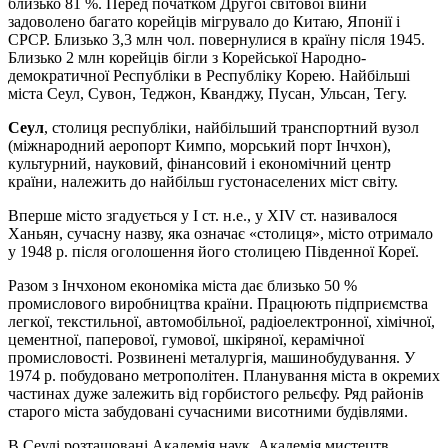
близько 81 %. Перед початком Другої світової війни
задоволено багато корейців мігрувало до Китаю, Японії і
СРСР. Близько 3,3 млн чол. повернулися в країну після 1945.
Близько 2 млн корейців бігли з Корейської Народно-
демократичної Республіки в Республіку Корею. Найбільші
міста Сеул, Сувон, Теджон, Кванджу, Пусан, Ульсан, Тегу.
Сеул
, столиця республіки, найбільший транспортний вузол
(міжнародний аеропорт Кимпо, морський порт Інчхон),
культурний, науковий, фінансовий і економічний центр
країни, належить до найбільш густонаселених міст світу.
Вперше місто згадується у I ст. н.е., у XIV ст. називалося
Ханьян, сучасну назву, яка означає «столиця», місто отримало
у 1948 р. після оголошення його столицею Південної Кореї.
Разом з Інчхоном економіка міста дає близько 50 %
промислового виробництва країни. Працюють підприємства
легкої, текстильної, автомобільної, радіоелектронної, хімічної,
цементної, паперової, гумової, шкіряної, керамічної
промисловості. Розвинені металургія, машинобудування. У
1974 р. побудовано метрополітен. Планування міста в окремих
частинах дуже залежить від горбистого рельєфу. Ряд районів
старого міста забудовані сучасними висотними будівлями.
В Сеулі розташовані Академія наук, Академія мистецтв,