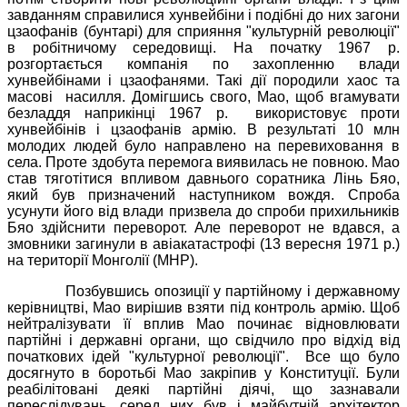
завданням справилися хунвейбіни і подібні до них загони
цзаофанів (бунтарі) для сприяння "культурній революції"
в робітничому середовищі. На початку 1967 р.
розгортається компанія по захопленню влади
хунвейбінами і цзаофанями. Такі дії породили хаос та
масові
насилля. Домігшись свого, Мао, щоб вгамувати
безладдя наприкінці 1967 р.
використовує проти
хунвейбінів і цзаофанів армію. В результаті 10 млн
молодих людей було направлено на перевиховання в
села. Проте здобута перемога виявилась не повною. Мао
став тяготітися впливом давнього соратника Лінь Бяо,
який був призначений наступником вождя. Спроба
усунути його від влади призвела до спроби прихильників
Бяо здійснити переворот. Але переворот не вдався, а
змовники загинули в авіакатастрофі (13 вересня 1971 р.)
на території Монголії (МНР).
Позбувшись опозиції у партійному і державному
керівництві, Мао вирішив взяти під контроль армію. Щоб
нейтралізувати її вплив Мао починає відновлювати
партійні і державні органи, що свідчило про відхід від
початкових ідей "культурної революції".
Все що було
досягнуто в боротьбі Мао закріпив у Конституції. Були
реабілітовані деякі партійні діячі, що зазнавали
переслідувань, серед них був і майбутній архітектор