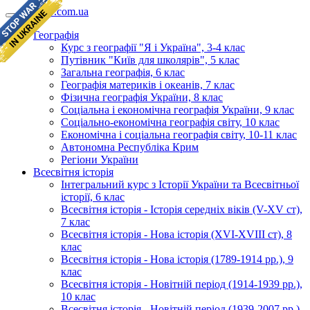
geomap.com.ua
Географія
Курс з географії "Я і Україна", 3-4 клас
Путівник "Київ для школярів", 5 клас
Загальна географія, 6 клас
Географія материків і океанів, 7 клас
Фізична географія України, 8 клас
Соціальна і економічна географія України, 9 клас
Соціально-економічна географія світу, 10 клас
Економічна і соціальна географія світу, 10-11 клас
Автономна Республіка Крим
Регіони України
Всесвітня історія
Інтегральний курс з Історії України та Всесвітньої
історії, 6 клас
Всесвітня історія - Історія середніх віків (V-XV ст),
7 клас
Всесвітня історія - Нова історія (XVI-XVIII ст), 8
клас
Всесвітня історія - Нова історія (1789-1914 рр.), 9
клас
Всесвітня історія - Новітній період (1914-1939 рр.),
10 клас
Всесвітня історія - Новітній період (1939-2007 рр.),