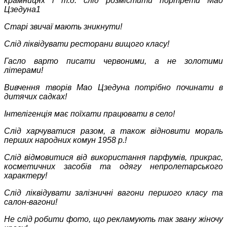
крамницях і т.д. слід розмістити портрети Мао
Цзедуна1
Старі звичаї мають зникнути!
Слід ліквідувати ресторани вищого класу!
Гасло варто писати червоними, а не золотими
літерами!
Вивчення творів Мао Цзедуна потрібно починати в
дитячих садках!
Інтелігенція має поїхати працювати в село!
Слід харчуватися разом, а також відновити мораль
перших народних комун 1958 р.!
Слід відмовитися від використання парфумів, прикрас,
косметичних засобів та одягу непролетарського
характеру!
Слід ліквідувати залізничні вагони першого класу та
салон-вагони!
Не слід робити фото, що рекламують так звану жіночу