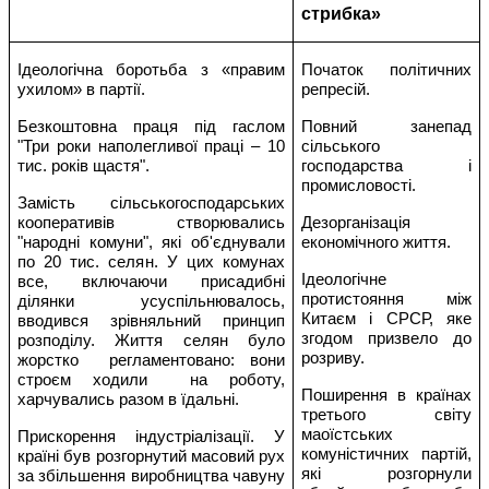
стрибка»
Ідеологічна боротьба з «правим
Початок політичних
ухилом» в партії.
репресій.
Безкоштовна праця під гаслом
Повний занепад
"Три роки наполегливої праці – 10
сільського
тис. років щастя".
господарства і
промисловості.
Замість сільськогосподарських
кооперативів створювались
Дезорганізація
"народні комуни", які об'єднували
економічного життя.
по 20 тис. селян. У цих комунах
Ідеологічне
все, включаючи присадибні
протистояння між
ділянки усуспільнювалось,
Китаєм і СРСР, яке
вводився зрівняльний принцип
згодом призвело до
розподілу. Життя селян було
розриву.
жорстко
регламентовано: вони
строєм ходили
на роботу,
Поширення в країнах
харчувались разом в їдальні.
третього світу
маоїстських
Прискорення індустріалізації. У
комуністичних партій,
країні був розгорнутий масовий рух
які розгорнули
за збільшення виробництва чавуну