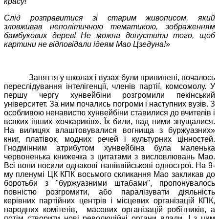
красу!
Слід розправитися зі старим живописом, який
зловживав неполітичною тематикою, зображенням
бамбукових дерев! Не можна допустити того, щоб
картини не відповідали ідеям Мао Цзедуна!»
Заняття у школах і вузах були припинені, почалось
переслідування інтелігенції, членів партії, комсомолу. У
першу чергу хунвейбіни розгромили пекінський
університет. За ним почались погроми і наступних вузів. З
особливою ненавистю хунвейбіни ставилися до вчителів і
всяких інших «очкариків». Їх били, над ними знущалися.
На вилицях влаштовувалися вогнища з буржуазних»
книг, платівок, модних речей і культурних цінностей.
Гнодмінним атрибутом хунвейбіна була маленька
червоненька книжечка з цитатами з висловлювань Мао.
Всі вони носили однакові напіввійськові однострої. На 9-
му пленумі ЦК КПК восьмого скликання Мао закликав до
боротьби з "буржуазними штабами", пропонувалось
повністю розгромити, або паралізувати діяльність
керівних партійних центрів і місцевих організацій КПК,
народних комітетів,
масових організацій робітників, а
потім створити нові революційні органи влади. І з цим