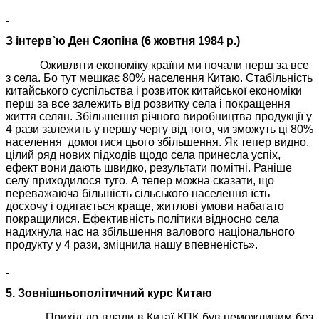
З інтерв`ю Ден Сяопіна (6 жовтня 1984 р.)
Оживляти економіку країни ми почали перш за все
з села. Бо тут мешкає 80% населення Китаю. Стабільність
китайського суспільства і розвиток китайської економіки
перш за все залежить від розвитку села і покращення
життя селян. Збільшення річного виробництва продукції у
4 рази залежить у першу чергу від того, чи зможуть ці 80%
населення
домогтися цього збільшення. Як тепер видно,
цілий ряд нових підходів щодо села принесла успіх,
ефект вони дають швидко, результати помітні. Раніше
селу приходилося туго. А тепер можна сказати, що
переважаюча більшість сільського населення їсть
досхочу і одягається краще, житлові умови набагато
покращилися. Ефективність політики відносно села
надихнула нас на збільшення валового національного
продукту у 4 рази, зміцнила нашу впевненість».
5. Зовнішньополітичний курс Китаю
Прихід до влади в Китаї КПК був неможливим без