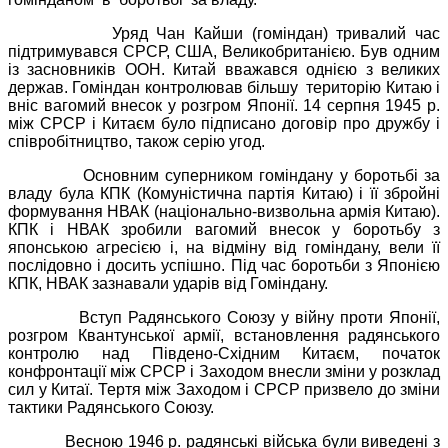
Уряд Чан Кайши (гоміндан) тривалий час
підтримувався СРСР, США, Великобританією. Був одним
із засновників ООН. Китай вважався однією з великих
держав. Гоміндан контролював більшу
територію Китаю і
вніс вагомий внесок у розгром Японії. 14 серпня 1945 р.
між СРСР і Китаєм було підписано договір про дружбу і
співробітництво, також серію угод.
Основним суперником гоміндану у боротьбі за
владу була КПК (Комуністична партія Китаю) і її збройні
формування НВАК (національно-визвольна армія Китаю).
КПК і НВАК зробили вагомий внесок у боротьбу з
японською агресією і, на відміну від гоміндану, вели її
послідовно і досить успішно. Під час боротьби з Японією
КПК, НВАК зазнавали ударів від Гоміндану.
Вступ Радянського Союзу у війну проти Японії,
розгром Квантунської армії, встановлення радянського
контролю над Південо-Східним Китаєм, початок
конфронтації між СРСР і Заходом внесли зміни у розклад
сил у Китаї. Тертя між Заходом і СРСР призвело до зміни
тактики Радянського Союзу.
Весною 1946 р. радянські війська були виведені з