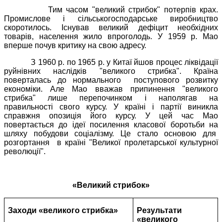
Тим часом "великий стрибок" потерпів крах.
Промислове і сільськогосподарське виробництво
скоротилось. Існував великий дефіцит необхідних
товарів, населення жило впроголодь. У 1959 р. Мао
вперше почув критику на свою адресу.
З 1960 р. по 1965 р. у Китаї йшов процес ліквідації
руйнівних наслідків "великого стрибка". Країна
поверталась до нормального
поступового розвитку
економіки. Але Мао вважав припинення "великого
стрибка" лише перепочинком і наполягав на
правильності свого курсу. У країні і партії виникла
справжня опозиція його курсу. У цей час Мао
повертається до ідеї посилення класової боротьби на
шляху побудови соціалізму. Це стало основою для
розгортання
в країні "Великої пролетарської культурної
революції".
«Великий стрибок»
Заходи «великого стрибка»
Результати
«великого