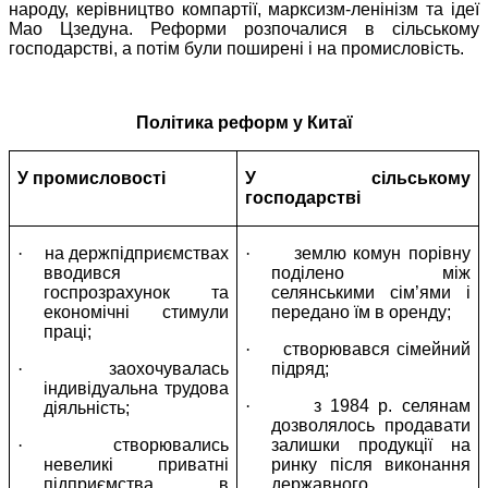
народу, керівництво компартії, марксизм-ленінізм та ідеї
Мао Цзедуна. Реформи розпочалися в сільському
господарстві, а потім були поширені і на промисловість.
Політика реформ у Китаї
У промисловості
У сільському
господарстві
·
на держпідприємствах
·
землю комун порівну
вводився
поділено між
госпрозрахунок та
селянськими сім’ями і
економічні стимули
передано їм в оренду;
праці;
·
створювався сімейний
·
заохочувалась
підряд;
індивідуальна трудова
·
з 1984 р. селянам
діяльність;
дозволялось продавати
·
створювались
залишки продукції на
невеликі приватні
ринку після виконання
підприємства в
державного