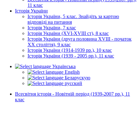
11 клас
Історія України
Історія України, 5 клас. Знайдіть за картою
відповіді на питання
Історія України, 7 клас
Історія України (XVI-XVIII ст), 8 клас
Історія України (друга половина XVIII - початок
XX століття), 9 клас
Історія України (1914-1939 рр.), 10 клас
Історія України (1939 - 2005 рр.), 11 клас
Українська
English
Беларускую
русский
Всесвітня історія - Новітній період (1939-2007 рр.), 11
клас