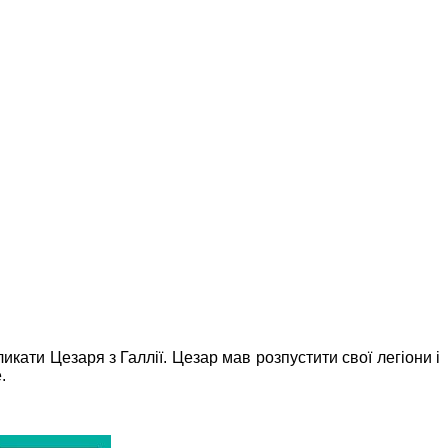
ати Цезаря з Галлії. Цезар мав розпустити свої легіони і
.