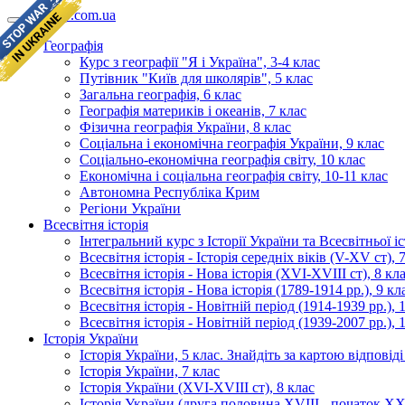
geomap.com.ua
Географія
Курс з географії "Я і Україна", 3-4 клас
Путівник "Київ для школярів", 5 клас
Загальна географія, 6 клас
Географія материків і океанів, 7 клас
Фізична географія України, 8 клас
Соціальна і економічна географія України, 9 клас
Соціально-економічна географія світу, 10 клас
Економічна і соціальна географія світу, 10-11 клас
Автономна Республіка Крим
Регіони України
Всесвітня історія
Інтегральний курс з Історії України та Всесвітньої іст
Всесвітня історія - Історія середніх віків (V-XV ст), 
Всесвітня історія - Нова історія (XVI-XVIII ст), 8 кл
Всесвітня історія - Нова історія (1789-1914 рр.), 9 кл
Всесвітня історія - Новітній період (1914-1939 рр.), 
Всесвітня історія - Новітній період (1939-2007 рр.), 
Історія України
Історія України, 5 клас. Знайдіть за картою відповід
Історія України, 7 клас
Історія України (XVI-XVIII ст), 8 клас
Історія України (друга половина XVIII - початок XX 