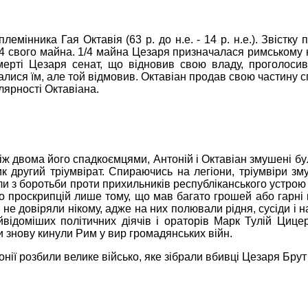
 племінника
Гая
Октавія
(63 р. до н.е.
-
14 р. н.е.).
Звістку 
3/4 свого майна. 1/4 майна Цезаря призначалася римському
смерті Цезаря сенат, що відновив свою владу, проголоси
ися їм, але той відмовив. Октавіан продав свою частину с
ярності Октавіана.
між двома його спадкоємцями, Антоній і Октавіан змушені б
ник
другий тріумвірат.
Спираючись на легіони, тріумвіри з
ли з боротьби проти прихильників республіканського устро
до проскрипцій лише тому, що мав багато грошей або гарні
не довіряли нікому, адже на них полювали рідня, сусіди і н
йвідоміших політичних діячів і ораторів
Марк
Тулій Цицер
и знову кинули Рим у вир громадянських війн.
нії розбили велике військо, яке зібрали вбивці Цезаря
Брут