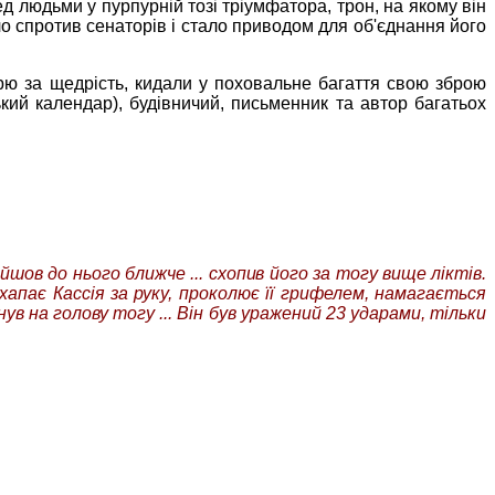
 людьми у пурпурній тозі тріумфатора, трон, на якому він
 спротив сенаторів і стало приводом для об'єднання його
рю за щедрість, кидали у поховальне багаття свою зброю
ький календар), будівничий, письменник та автор багатьох
ійшов до нього ближче ... схопив його за тогу вище ліктів.
 хапає
Кассія
за руку, проколює її грифелем, намагається
нув на голову тогу ... Він був уражений 23 ударами, тільки