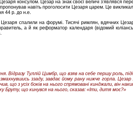
езаря консулом. Цезар на знак своєї величі з'являвся перед
пропонував навіть проголосити Цезаря царем. Це викликало
 44 р. до н.е.
о Цезаря спалили на форумі. Тисячі римлян, вдячних Цеза
к правитель, а й як реформатор календаря (відомий юліанс
.
ння. Відразу
Туллій
Цимбр
, що взяв на се
бе першу роль, під
озмахнувшись ззаду, завдає йому рану нижче горла. Цезар
чив, що з усіх боків на нього спрямовані кинджали, він наки
рку
Бруту
, що кинувся на нього, сказав: «Іти, дитя моє?»