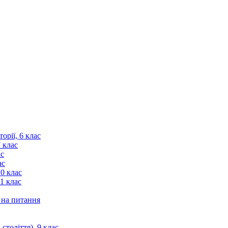
орії, 6 клас
7 клас
ас
ас
10 клас
11 клас
і на питання
століття), 9 клас