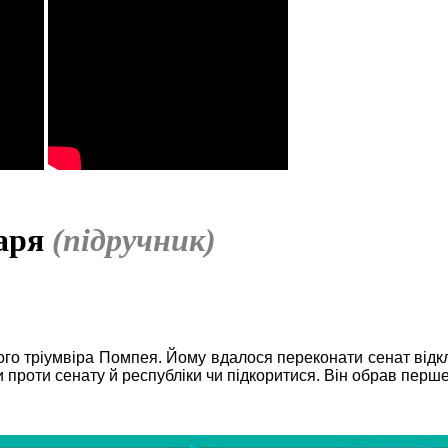
заря
(підручник)
о тріумвіра Помпея. Йому вдалося переконати сенат відклик
 проти сенату й республіки чи підкоритися. Він обрав перше