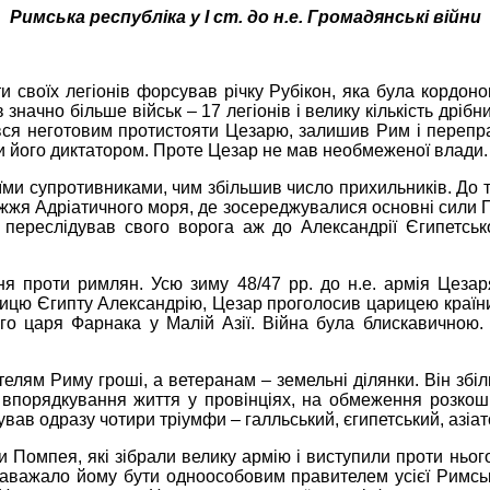
Римська республіка у І ст. до н.е. Громадянські війни
ти своїх легіонів форсував річку Рубікон, яка була кордоно
 значно більше військ – 17 легіонів і велику кількість дрі
ся неготовим протистояти Цезарю, залишив Рим і перепра
ти його диктатором. Проте Цезар не мав необмеженої влади
оїми супротивниками, чим збільшив число прихильників. До 
режжя Адріатичного моря, де зосереджувалися основні сили П
 переслідував свого ворога аж до Александрії Єгипетськ
я проти римлян. Усю зиму 48/47 рр. до н.е. армія Цезар
ицю Єгипту Александрію, Цезар проголосив царицею країни
го
царя
Фарнака
у Малій Азії. Війна була блискавичною.
лям Риму гроші, а ветеранам – земельні ділянки. Він збільш
а впорядкування життя у провінціях, на обмеження розк
ткував одразу чотири тріумфи – галльський, єгипетський, азіа
ми Помпея, які зібрали велику армію і виступили проти ньог
заважало йому бути одноособовим правителем усієї Римськ