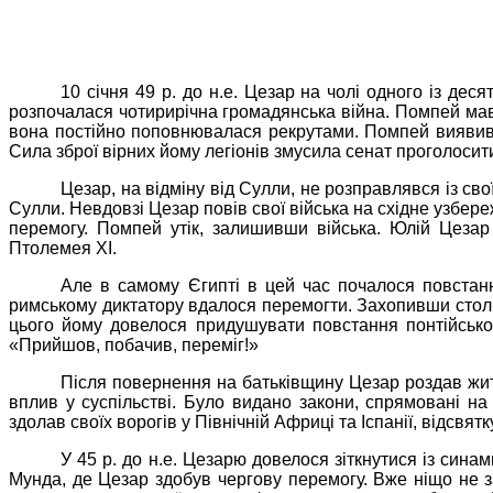
10 січня 49 р.
до н.е.
Цезар на чолі одного із деся
розпочалася чотирирічна громадянська війна.
Помпей
мав
вона постійно поповнювалася рекрутами.
Помпей
виявив
Сила зброї вірних йому легіонів змусила сенат проголоси
Цезар, на відміну від
Сулли
, не розправлявся із св
Сулли
. Невдовзі Цезар повів свої війська на східне узбе
перемогу.
Помпей
утік, залишивши війська. Юлій Цезар
Птолемея
XI.
Але в самому Єгипті в цей час почалося повстанн
римському диктатору вдалося перемогти. Захопивши стол
цього йому довелося придушувати повстання
понтійсько
«Прийшов, побачив, переміг!»
Після повернення на батьківщину Цезар роздав жите
вплив у суспільстві. Було видано закони, спрямовані н
здолав своїх ворогів у Північній Африці та Іспанії, відсвя
У 45 р. до н.е. Цезарю довелося зіткнутися із сина
Мунда, де Цезар здобув чергову перемогу. Вже ніщо не 