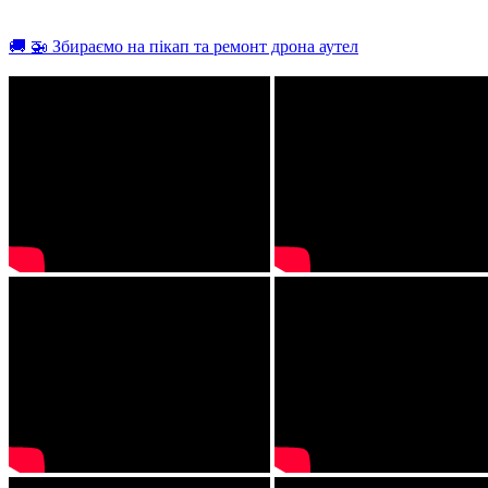
🚚 🚁 Збираємо на пікап та ремонт дрона аутел