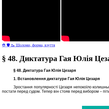
⛑ 🛡 🥾 Шоломи, форма, взуття
§ 48. Диктатура Гая Юлія Це
§ 48. Диктатура
Гая
Юлія Цезаря
1. Встановлення диктатури
Гая
Юлія Цезаря
Зростання популярності Цезаря непокоїло колишньог
постати перед судом. Тепер він стояв перед вибором – піти