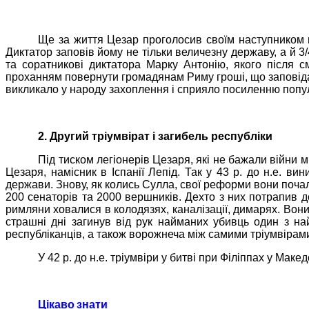
Ще за життя Цезар проголосив своїм наступником
Диктатор заповів йому не тільки величезну державу, а й 
та соратникові диктатора Марку Антонію, якого після 
проханням повернути громадянам Риму гроші, що заповідал
викликало у народу захоплення і сприяло посиленню попул
2. Другий тріумвірат і загибель республіки
Під тиском легіонерів Цезаря, які не бажали війни 
Цезаря, намісник в Іспанії
Лепід
. Так у 43 р. до н.е. ви
держави. Знову, як колись
Сулла
, свої реформи вони поча
200 сенаторів та 2000 вершників. Дехто з них потрапив 
римляни ховалися в колодязях, каналізації, димарях. Вони 
страшні дні загинув від рук найманих убивць один з на
республіканців, а також ворожнеча між самими тріумвірам
У 42 р. до н.е. тріумвіри у битві при
Філіппах
у Македо
Цікаво знати