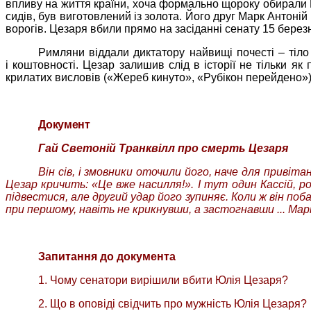
впливу на життя країни, хоча формально щороку обирали Ц
сидів, був виготовлений із золота. Його друг
Марк
Антоній 
ворогів. Цезаря вбили прямо на засіданні сенату 15 березня
Римляни віддали диктатору найвищі почесті – тіл
і коштовності. Цезар залишив слід в історії не тільки я
крилатих висловів («Жереб кинуто», «Рубікон перейдено»)
Д
окумент
Гай
Светоній
Транквілл
про смерть Цезаря
Він сів, і змовники оточили його, наче для привіта
Цезар кричить:
«Це вже насилля!». І тут один
Кассій
, р
підвестися, але другий удар його зупиняє. Коли ж він поба
при першому, навіть не крикнувши, а застогнавши ... Ма
Запитання до документа
1. Чому сенатори вирішили вбити Юлія Цезаря?
2. Що в оповіді свідчить про мужність Юлія Цезаря?