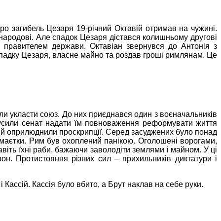
про загибель Цезаря 19-річний
Октавій
отримав на чужині.
 народові. Але спадок Цезаря дістався колишньому другові
в правителем держави. Октавіан звернувся до Антонія з
падку Цезаря, власне майно та роздав гроші римлянам. Це
ули укласти союз. До них приєднався один з воєначальників
мусили сенат надати їм повноваження реформувати життя
ю й оприлюднили проскрипції. Серед засуджених було понад
 маєтки. Рим був охоплений панікою. Оголошені ворогами,
авіть їхні раби, бажаючи заволодіти землями і майном. У ці
он. Протистояння різних сил – прихильників диктатури і
і
Кассій
.
Кассія
було вбито, а
Брут
наклав на себе руки.