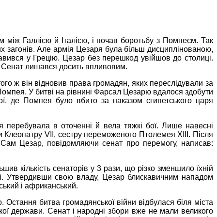
м між Галлією й Італією, і почав боротьбу з
Помпеєм
. Так
бних загонів. Але армія Цезаря була більш дисциплінованою,
вився у Грецію. Цезар без перешкод увійшов до столиці.
. Сенат лишався досить впливовим.
того ж він відновив права громадян, яких переслідували за
омпея. У битві на рівнині
Фарсал
Цезарю вдалося здобути
ої, де Помпея було вбито за наказом єгипетського царя
я перебувала в оточенні й вела тяжкі бої. Лише навесні
 Клеопатру VII, сестру переможеного
Птолемея
XIII. Після
 Сам Цезар, повідомляючи сенат про перемогу, написав:
ив кількість сенаторів у 3 рази, що різко зменшило їхній
оші. Утвердивши свою владу, Цезар блискавичним нападом
тський і африканський.
о. Остання битва громадянської війни відбулася біля міста
ої держави. Сенат і народні збори вже не мали великого