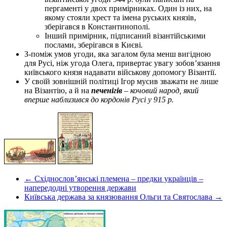
пергаменті у двох примірниках. Один із них, на
якому стояли хрест та імена руських князів,
зберігався в Константинополі.
Інший примірник, підписаний візантійськими
послами, зберігався в Києві
.
З-поміж умов угоди, яка загалом була менш вигідною
для Русі, ніж угода Олега, привертає увагу зобов’язання
київського князя надавати військову допомогу Візантії.
У своїй зовнішній політиці Ігор мусив зважати не лише
на Візантію, а й на
печенігів
–
кочовий народ, який
вперше наблизився до кордонів Русі у 915 р.
← Східнослов’янські племена – предки українців –
напередодні утворення держави
Київська держава за князювання Ольги та Святослава →