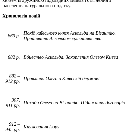
князем із дружиною підвладних земель і стягнення з
населення натурального податку.
Хронологія подій
Похід київського князя Аскольда на Візантію.
860 р.
Прийняття Аскольдом християнства
882 р.
Вбивство Аскольда. Захоплення Олегом Києва
882 –
Правління Олега в Київській державі
912 рр.
907,
Походи Олега на Візантію. Підписання договорів
911 рр.
912 –
Князювання Ігоря
945 рр.