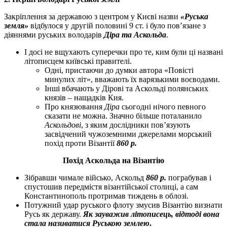
Закріплення за державою з центром у Києві назви
«Руська
земля»
відбулося у другій половині 9 ст. і було пов’язане з
діяннями руських володарів
Діра та Аскольда
.
І досі не вщухають суперечки про те, ким були ці названі
літописцем київські правителі.
Одні, пристаючи до думки автора «Повісті
минулих літ», вважають їх варязькими воєводами.
Інші вбачають у Дірові та Аскольді полянських
князів – нащадків Кия.
Про князювання
Діра
сьогодні нічого певного
сказати не можна. Значно більше поталанило
Аскольдові
, з яким дослідники пов’язують
засвідчений чужоземними джерелами морський
похід проти Візантії
860
р.
Похід Аскольда на Візантію
Зібравши чимале військо, Аскольд
860 р.
пограбував і
спустошив передмістя візантійської столиці, а сам
Константинополь протримав тиждень в облозі.
Потужний удар руського флоту змусив Візантію визнати
Русь як державу.
Як зауважив літописець, відтоді вона
стала називатися Руською землею
.