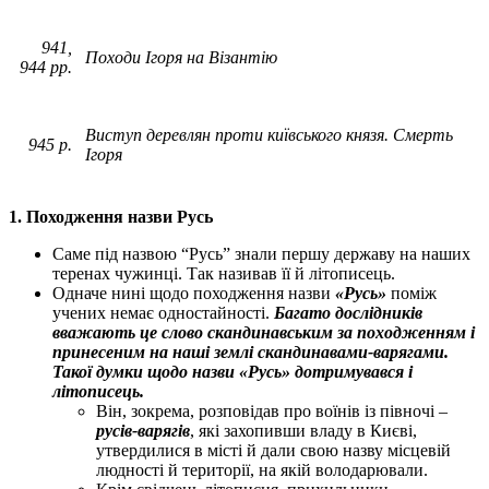
941,
Походи Ігоря на Візантію
944 рр.
Виступ деревлян проти київського князя. Смерть
945 р.
Ігоря
1. Походження назви Русь
Саме під назвою “Русь” знали першу державу на наших
теренах чужинці. Так називав її й літописець.
Одначе нині щодо походження назви
«Русь»
поміж
учених немає одностайності.
Багато дослідників
вважають це слово скандинавським за походженням і
принесеним на наші землі скандинавами-варягами.
Такої думки щодо назви «Русь» дотримувався і
літописець.
Він, зокрема, розповідав про воїнів із півночі –
русів-варягів
, які захопивши владу в Києві,
утвердилися в місті й дали свою назву місцевій
людності й території, на якій володарювали.