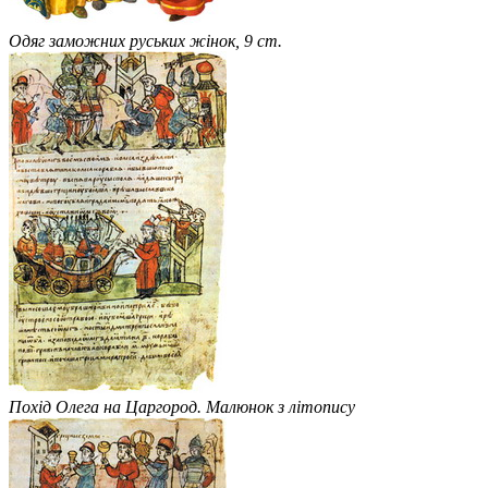
Одяг заможних руських жінок, 9 ст.
Похід Олега на Царгород. Малюнок з літопису