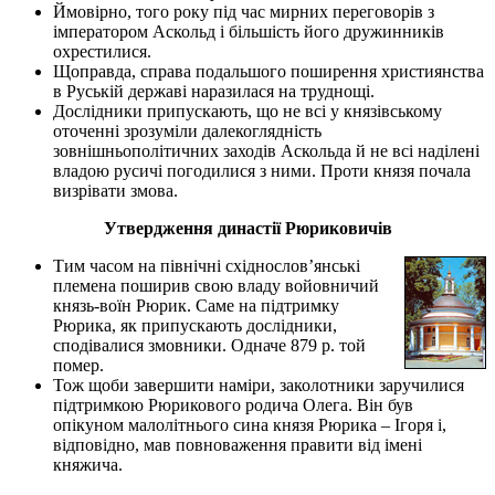
Ймовірно, того року під час мирних переговорів з
імператором Аскольд і більшість його дружинників
охрестилися.
Щоправда, справа подальшого поширення християнства
в Руській державі наразилася на труднощі.
Дослідники припускають, що не всі у князівському
оточенні зрозуміли далекоглядність
зовнішньополітичних заходів Аскольда й не всі наділені
владою русичі погодилися з ними. Проти князя почала
визрівати змова.
Утвердження династії Рюриковичів
Тим часом на північні східнослов’янські
племена поширив свою владу войовничий
князь-воїн Рюрик. Саме на підтримку
Рюрика, як припускають дослідники,
сподівалися змовники. Одначе 879 р. той
помер.
Тож щоби завершити наміри, заколотники заручилися
підтримкою Рюрикового родича Олега. Він був
опікуном малолітнього сина князя Рюрика – Ігоря і,
відповідно, мав повноваження правити від імені
княжича.