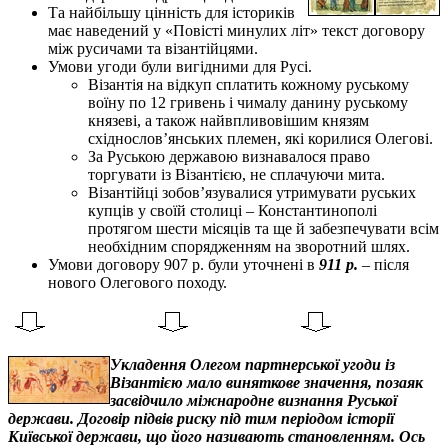
Та найбільшу цінність для істориків
має наведений у «Повісті минулих літ» текст договору
між русичами та візантійцями.
Умови угоди були вигідними для Русі.
Візантія на відкуп сплатить кожному руському
воїну по 12 гривень і чималу данину руському
князеві, а також найвпливовішим князям
східнослов’янських племен, які корилися Олегові.
За Руською державою визнавалося право
торгувати із Візантією, не сплачуючи мита.
Візантійці зобов’язувалися утримувати руських
купців у своїй столиці – Константинополі
протягом шести місяців та ще й забезпечувати всім
необхідним спорядженням на зворотний шлях.
Умови договору 907 р. були уточнені в
911 р.
– після
нового Олегового походу.
Укладення Олегом партнерської угоди із
Візантією мало виняткове значення, позаяк
засвідчило міжнародне визнання Руської
держави. Договір підвів риску під тим періодом історії
Київської держави, що його називають становленням
. Ось