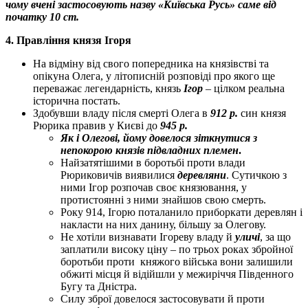
чому вчені застосовують назву «Київська Русь» саме від
початку 10 ст.
4. Правління князя Ігоря
На відміну від свого попередника на князівстві та
опікуна Олега, у літописній розповіді про якого ще
переважає легендарність, князь
Ігор
– цілком реальна
історична постать.
Здобувши владу після смерті Олега в
912
р.
син князя
Рюрика правив у Києві до
945 р.
Як і Олегові, йому довелося зіткнутися з
непокорою князів підвладних племен
.
Найзатятішими в боротьбі проти влади
Рюриковичів виявилися
деревляни
. Сутичкою з
ними Ігор розпочав своє князювання, у
протистоянні з ними знайшов свою смерть.
Року 914, Ігорю поталанило приборкати деревлян і
накласти на них данину, більшу за Олегову.
Не хотіли визнавати Ігореву владу й
уличі
, за що
заплатили високу ціну – по трьох роках збройної
боротьби проти княжого війська вони залишили
обжиті місця й відійшли у межиріччя Південного
Бугу та Дністра.
Силу зброї довелося застосовувати й проти