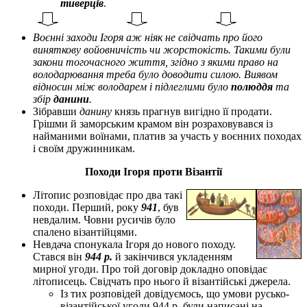
тиверців
.
Воєнні заходи Ігоря аж ніяк не свідчать про його
виняткову войовничість чи жорстокість. Такими були
закони тогочасного життя, згідно з якими право на
володарювання треба було доводити силою. Виявом
відносин між володарем і підлеглими було
полюддя
та
збір
данини
.
Зібравши
данину
князь прагнув вигідно її продати.
Грішми й заморським крамом він розраховувався із
найманими воїнами, платив за участь у воєнних походах
і своїм дружинникам.
Походи Ігоря проти Візантії
Літопис розповідає про два такі
походи. Перший, року
941
, був
невдалим. Човни русичів було
спалено візантійцями.
Невдача спонукала Ігоря до нового походу.
Стався він
944
р.
й закінчився укладенням
мирної угоди. Про той договір докладно оповідає
літописець. Свідчать про нього й візантійські джерела.
Із тих розповідей довідуємось, що умови русько-
візантійської угоди 944 р. були написані на