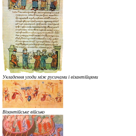
Укладення угоди між русичами і візантійцями
Візантійське військо