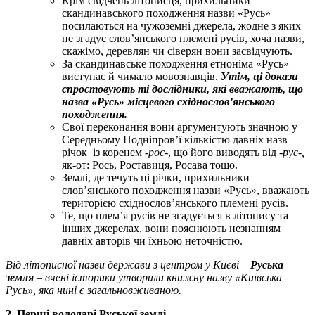
Крім свідчень літописця, прихильники
скандинавського походження назви «Русь»
посилаються на чужоземні джерела, жодне з яких
не згадує слов’янського племені русів, хоча назви,
скажімо, деревлян чи сіверян вони засвідчують.
За скандинавське походження етноніма «Русь»
виступає й чимало мовознавців.
Утім, ці докази
спростовують ті дослідники, які вважають, що
назва «Русь» місцевого східнослов’янського
походження.
Свої переконання вони аргументують значною у
Середньому Подніпров’ї кількістю давніх назв
річок із коренем
-рос-
, що його виводять від
-рус-,
як-от: Рось, Роставиця, Росава тощо.
Землі, де течуть ці річки, прихильники
слов’янського походження назви «Русь», вважають
територією східнослов’янського племені русів.
Те, що плем’я русів не згадується в літопису та
інших джерелах, вони пояснюють незнанням
давніх авторів чи їхньою неточністю.
Від літописної назви держави з центром у Києві –
Руська
земля
– вчені історики утворили книжну назву «Київська
Русь», яка нині є загальновживаною.
2. Перші володарі Руської землі