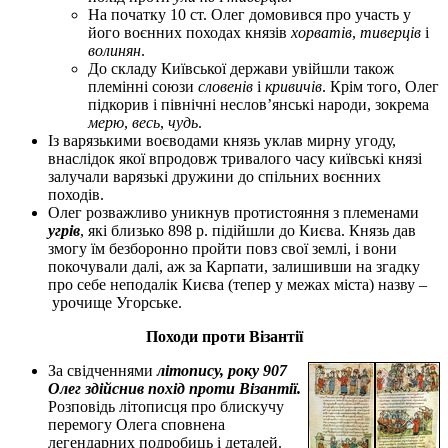
На початку 10 ст. Олег домовився про участь у
його воєнних походах князів
хорватів
,
тиверців
і
волинян
.
До складу Київської держави увійшли також
племінні союзи
словенів
і
кривичів
. Крім того, Олег
підкорив і північні неслов’янські народи, зокрема
мерю
,
весь
,
чудь
.
Із варязькими воєводами князь уклав мирну угоду,
внаслідок якої впродовж тривалого часу київські князі
залучали варязькі дружини до спільних воєнних
походів.
Олег розважливо уникнув протистояння з племенами
угрів
, які близько 898 р. підійшли до Києва. Князь дав
змогу їм безборонно пройти повз свої землі, і вони
покочували далі, аж за Карпати, залишивши на згадку
про себе неподалік Києва (тепер у межах міста) назву –
урочище Угорське.
Походи проти Візантії
За свідченнями
літопису, року 907
Олег здійснив похід проти Візантії.
Розповідь літописця про блискучу
перемогу Олега сповнена
легендарних подробиць і деталей.