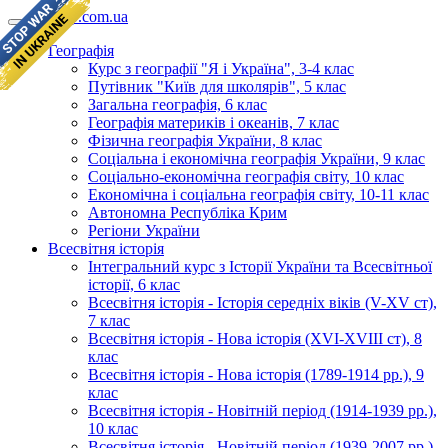
geomap.com.ua
Географія
Курс з географії "Я і Україна", 3-4 клас
Путівник "Київ для школярів", 5 клас
Загальна географія, 6 клас
Географія материків і океанів, 7 клас
Фізична географія України, 8 клас
Соціальна і економічна географія України, 9 клас
Соціально-економічна географія світу, 10 клас
Економічна і соціальна географія світу, 10-11 клас
Автономна Республіка Крим
Регіони України
Всесвітня історія
Інтегральний курс з Історії України та Всесвітньої
історії, 6 клас
Всесвітня історія - Історія середніх віків (V-XV ст),
7 клас
Всесвітня історія - Нова історія (XVI-XVIII ст), 8
клас
Всесвітня історія - Нова історія (1789-1914 рр.), 9
клас
Всесвітня історія - Новітній період (1914-1939 рр.),
10 клас
Всесвітня історія - Новітній період (1939-2007 рр.),