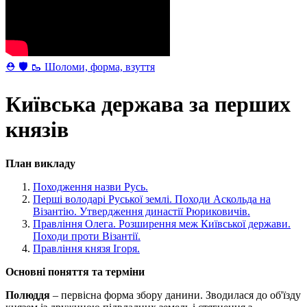
⛑ 🛡 🥾 Шоломи, форма, взуття
Київська держава за перших
князів
План викладу
Походження назви Русь.
Перші володарі Руської землі. Походи Аскольда на
Візантію. Утвердження династії Рюриковичів.
Правління Олега. Розширення меж Київської держави.
Походи проти Візантії.
Правління князя Ігоря.
Основні поняття та терміни
Полюддя
– первісна форма збору данини. Зводилася до об'їзду