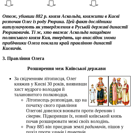
Отож, убивши 882 р. князя Аскольда, княжити в Києві
розпочав Олег із роду Рюрика. Цей факт дослідники
витлумачують як утвердження в Руській державі династії
Рюриковичів. Ті ж, хто вважає Аскольда нащадком
полянського князя Кия, твердять, що внаслідок змови
прибічники Олега поклали край правлінню династії
Києвичів.
3. Правління Олега
Розширення меж Київської держави
За свідченням літописця, Олег
княжив у Києві 30 років, виявивши
хист мудрого володаря й
талановитого полководця.
Літописець розповідав, що на
початку свого правління
Олегові довелося воювати проти
деревлян
і
сіверян
. Підкоривши їх, новий київський князь
почав розширювати межі своїх володінь.
Року 885 він приєднав землі
радимичів
, пішов у
похід проти
уличів
і
тиверців
.